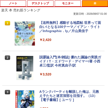
ノート
デスクトップ
モニター
本
楽天 本 売れ筋ランキング
更新日時：2026/08/07 01:00
中古ノートパソコン 新生活セット 2026
【訳あり品】中古パソコン | NEC | Mate
【500円クーポン＋ポイント最大31.5%還
【送料無料】感動する地図帖 世界って面
1
1
1
1
Windows11搭載 Office付き 15.6型 大手
MKM34B-1 | Windows11 | デスクトップ
元！】モバイルモニター 15.6 インチ FH
白い!となる100テーマ／イアン・ライト
メーカー 第6〜8世代 Core i3/i5 メモリ8
| 一年保証 | 第7世代 | Core i5 7500 3.4
D 1920×1080 1080P Fast IPS パネル 非
／Infographic．ly／片山美佳子
GB SSD最大1TB 高速SSD搭載 初期設定
(〜最大3.8)GHz | MEM:8GB | SSD:256G
光沢 1000:1 高コントラスト 超軽量 600
済み テレワーク応援 在宅勤務 学生向け
B | DVD-ROM | 無線LAN:あり | Win11Pr
g スピーカー内蔵 Type-C/HDMI 接続 PS
￥2,420
FU25-repc ノートPC 中古パソコン
o64bit
5/Switch/PC/スマホ対応
￥13,900
￥10,000
￥8,490
誤謬論入門[本/雑誌] 優れた議論の実践ガ
2
イド / T・エドワード・デイマー/著 小西
卓三/監訳 今村真由子/訳
＼8月限定エントリーでP10倍／【中古】
【マラソンセール期間中ポイント5倍】中
Dell モニター 19インチ P1917S IPSパネ
2
2
2
ノートパソコン windows11 office付き
古デスクトップパソコン 第8世代 Core i5
ル 1280x1024 スクエア HDMI USBハブ
￥3,520
Lenovo レノボ ThinkPad L390 20NSS2
Windows11 高速SSD128GB メモリ8GB
高さ調整 中古ディスプレイ
5A00 Core i5 8世代 メモリー8GB 高速S
Type-C DisplayPort Lenovo ThinkStat
SD256GB 整備済み品 pc win11 os 中古
ion P330 初期設定済 すぐ使える 90日保
￥8,800
パソコン すぐ使える オフィス付きPC 送
証 送料無料
Aランクパーティを離脱した俺は、元教
3
料無料
え子たちと迷宮深部を目指す。（13）
￥12,980
【電子書籍】[ ユーリ ]
￥22,770
【楽天1位!1,600円OFFクーポン 8/4 20:
3