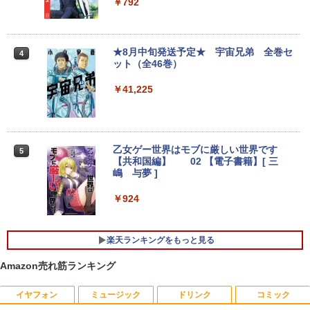
00-8/11 01:59】Xiaomi Monitor A24i 20
￥792
26 ディスプレイ 1080P 23.8インチ 144
【エントリーでポイント100％還元のチ
Hzリフレッシュレート sRGB99% 1670
3
ノートパソコン Surface Pro 5 高性能第
ャンス】GMKtec ミニpc G3S【Intel N9
万色 300nits ΔE＜1 低ブルーライト 大
3
7世代Core i5-7300U WEBカメラ内蔵 Wi
5 DDR4 8GB 256GB/512GB SSD】 4コ
画面 TÜV認証 目にやさしい 調整可能な
★8月中旬発送予定★ 宇宙兄弟 全巻セ
4
ndows 11 Pro MS 0ffice 2024選択可 1
ア 4スレッド mini pc Windows11 Pro
スタンド VESA
ット（全46巻）
2.3型 2K液晶(2560x1440) Wi-Fi Mini-D
最大3.4GHz WIFI5 BT5.0 小型 M.2 2242
P Bluetooth SurfaceConnect USB3.0
ミニパソコン 2画面 超静音 超軽量 高性
￥12,580
￥41,225
能 みにpc nucbox 省エネ 小型 コンパク
ト
￥24,890
￥51,505
MAXZEN ゲーミングモニター 23.8イン
4
チ 180Hz FHD (1920×1080) HDMI2.1 D
乙女ゲー世界はモブに厳しい世界です
5
MS Office 2024 H&B 搭載｜中古ノート
P1.4 sRGB128％ IPS Adaptive-Sync ブ
4
【共和国編】 02 【電子書籍】[ 三
パソコン Windows11 Office付｜Dynab
ルーライトカット 非光沢 フリッカーフリ
嶋 与夢 ]
ook B55M Core i5 第8世代 8265U メモ
【中古】HP Pro Mini 400 G9 Core i5-12
ー ホワイト MGM24CH01-F180 マクス
4
リ 8GB SSD 256GB 15.6型 WEBカメラ
500T メモリ16GB SSD256GB Windows
ゼン
￥924
テンキー HDMI 無線 Wi-Fi 整備済み 新品
11Pro 省スペース 小型 デスクトップPC
無線マウス セキュリティソフト 無料プレ
￥12,980
ゼント
￥49,500
楽天ランキングをもっと見る
￥29,800
Amazon売れ筋ランキング
【2K 光沢パネル 超軽量470g】モバイル
5
【展示品・代引不可】 富士通 FUJITSU
モニター 14インチ 2K 2160x1440 3:2 ア
5
デスクトップPC FMV Desktop Fシリー
スペクト 100%sRGB 400cd/m? 光沢IPS
イヤフォン
ミュージック
ドリンク
コミック
MS Office 2024 H&B 搭載｜14型 WEB
ズ F55-K1 23.8型/ Core i5-1235U/ メモ
パネル 色鮮やか 470g 超軽量 Type-C対
5