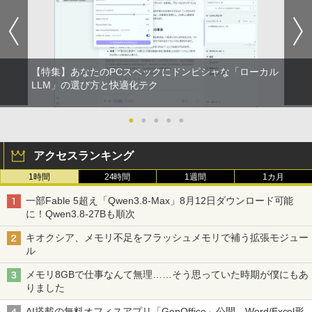
【特集】あなたのPCスペックにドンピシャな「ローカル
LLM」の選び方と快適化テク
●
●
●
●
●
アクセスランキング
1時間
24時間
1週間
1カ月
一部Fable 5超え「Qwen3.8-Max」8月12日ダウンロード可能
に！Qwen3.8-27Bも順次
キオクシア、メモリ不足をフラッシュメモリで補う拡張モジュー
ル
メモリ8GBで仕事なんて無理……そう思っていた時期が僕にもあ
りました
AI搭載の無料オフィスアプリ「GenOffice」公開。Word/Excel形