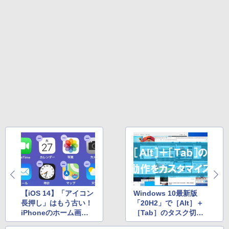
by Amazon 天然水ラベルレス 2L×9本
軽量 ブルートゥースHi-Fi 最大36時間再生 ぶ
￥250
るーとゅーす コードレス ENCノイズキャン
￥572
￥1,117
セリング 自動ペアリング Type-C充電 マイク
付き 防水 タッチ式音量調整 スポーツ/通勤/通
学/WEB会議(ホワイト)
BUGS LIFE
スーパーの裏でヤニ吸うふたり 9巻 (デジタル
￥1,964
版ビッグガンガンコミックス)
コカ・コーラ やかんの麦茶 from 爽健美茶 ラ
ベルレス 650mlPET×24本
￥250
￥810
Xiaomi シャオミ REDMI Buds 8 Lite ワイヤ
￥2,009
レスイヤホン Bluetooth 5.4 ノイズキャンセ
リング ANC 36時間再生
￥2,980
【iOS 14】「アイコン
Windows 10最新版
長押し」はもう古い！
「20H2」で［Alt］＋
iPhoneのホーム画面
［Tab］のタスク切り
の編集を簡単にする小
替え動作を変更する方