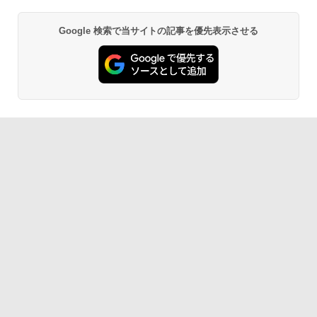
カメラ 指紋認証 搭載モデル｜中古 ノー
リ 16GB/ SSD 512GB/ Windows 11/ 20
応 miniHDMI モニター サブディスプレイ
トパソコン Windows11 Office 付き｜D
24 Office付き/ 2025年1月モデル
テレワーク EVICIV
ell Latitude 5400｜Core i5 第8世代 以
Google 検索で当サイトの記事を優先表示させる
Anker Soundcore P40i オフホワイト
BRUCE WAYNE feat. Flo Milli, ATL Jacob
【Amazon.co.jp限定】 い・ろ・は・す 2L P
薬屋のひとりごと 17巻 (デジタル版ビッグガ
降 1.60GHz 4コア 8スレッド メモリ 8G
￥149,800
￥12,999
[Explicit]
ET ラベルレス ×8本
ンガンコミックス)
B SSD 256GB｜中古パソコン 中古ノー
￥7,990
トパソコン 中古PC
￥250
￥1,112
￥770
￥29,800
Anker Soundcore P31i ブラック
BRUCE WAYNE feat. Flo Milli, ATL Jacob
by Amazon 天然水 ラベルレス 500ml ×24本
異世界居酒屋「のぶ」(22) (角川コミックス・
[Explicit]
富士山の天然水 バナジウム含有 水 ミネラル
エース)
ウォーター ペットボトル 静岡県産 500ミリリ
￥5,990
ットル (Smart Basic)
￥250
￥832
￥1,380
Anker Soundcore Liberty 5 アプリコットピ
On My Road (Stadium ver.)
ONE PIECE モノクロ版 115 (ジャンプコミッ
ンク
クスDIGITAL)
by Amazon 炭酸水 ラベルレス 500ml ×24本
強炭酸水 ペットボトル 500ミリリットル (Sm
￥250
art Basic)
￥-
￥594
￥1,625
【2026年アップグレード版】AOKIMI ワイヤ
On My Road (Stadium ver.)
HUNTER×HUNTER モノクロ版 39 (ジャンプ
レスイヤホン bluetooth イヤホン V12 小型
コミックスDIGITAL)