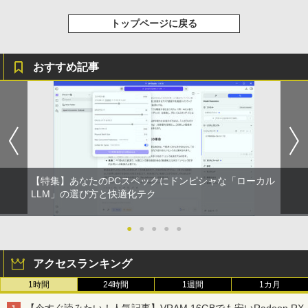
トップページに戻る
おすすめ記事
【特集】あなたのPCスペックにドンピシャな「ローカル
LLM」の選び方と快適化テク
●
●
●
●
●
アクセスランキング
1時間
24時間
1週間
1カ月
【今すぐ読みたい！人気記事】VRAM 16GBでも安いRadeon RX