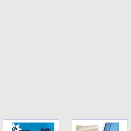
Anker Soundcore Liberty 5 ミッドナイトブ
On My Road (Stadium ver.)
ONE PIECE モノクロ版 115 (ジャンプコミッ
R291-DELL P2419H 23.8インチ 液晶モ
3
【期間限定破格金額！】新生活 新古品 W
3
ラック
クスDIGITAL)
by Amazon 天然水ラベルレス 2L×9本
ニタ 1点 フルHD(1920x1080) 表面処理:
￥594
in11搭載 パソコンノートパソコンoffice
￥250
ノングレア(非光沢) HDMIx1/D-Subx1/Di
付き 初心者向けノートPC 初期設定済 1
￥14,990
￥594
splayPortx1 ★送料無料★【中古動作
￥1,117
5.6型 インテル高速CPU ランダムで発送
品】
メモリ4GB～ 高速SSD1TB 最大 フルHD
Webカメラ zoom 軽量薄型 無線 型番更
￥6,980
[新品][全巻収納ダンボール本棚付]◆特典
4
新で在庫処分
【2026年アップグレード版】AOKIMI ワイヤ
On My Road (Stadium ver.)
HUNTER×HUNTER モノクロ版 39 (ジャンプ
あり◆魔入りました!入間くん (1-49巻 最
レスイヤホン bluetooth イヤホン V12 小型
コミックスDIGITAL)
新刊)[オリジナル缶バッジ付] 全巻セット
by Amazon 炭酸水 ラベルレス 500ml ×24本
￥12,980
軽量 ブルートゥースHi-Fi 最大36時間再生 ぶ
強炭酸水 ペットボトル 500ミリリットル (Sm
￥250
るーとゅーす コードレス ENCノイズキャン
art Basic)
￥572
￥30,906
【楽天1位 10.5/11インチ 小型 軽量】モ
4
セリング 自動ペアリング Type-C充電 マイク
バイルモニター 10.5インチ 11インチ フ
付き 防水 タッチ式音量調整 スポーツ/通勤/通
￥1,625
ルHD 1080P 100%sRGB 400cd/m? 光沢
【★最大100%ポイント】【Windows11
4
学/WEB会議(ホワイト)
IPS パネル 色鮮やか 265g 超軽量 Type-
正式対応 × テンキー】富士通 LIFEBOO
C対応 miniHDMI モニター 持ち運び サブ
BUGS LIFE
スーパーの裏でヤニ吸うふたり 9巻 (デジタル
ちいかわ なんか小さくてかわいいやつ
5
K A579/第8世代 Core i3/メモリ:4GB/8G
￥1,964
ディスプレイ ミニPC対応 3年保証 EVICI
版ビッグガンガンコミックス)
（7）なんか飛び出ていろいろ貼れるフォ
【Amazon.co.jp限定】 伊藤園 磨かれて、澄
B/16GB/SSD:128GB/256GB/512GB/1T
V
トアルバム付き特装版 （講談社キャラク
みきった日本の水 2L 8本 ラベルレス [ ケース
￥250
B/DVD/Wi-fi/15.6型/Office/HDMI/USB3.
ターズA） [ ナガノ ]
] [ 水 ] [ ペットボトル ] [ 箱買い ] [ ストック
￥810
1/中古PC 中古ノートパソコン Windows
￥10,999
Xiaomi シャオミ REDMI Buds 8 Lite ワイヤ
] [ 水分補給 ]
11
レスイヤホン Bluetooth 5.4 ノイズキャンセ
￥3,630
リング ANC 36時間再生
￥998
￥18,800
2026夏登場★Switch2ドック不要 モバイ
￥3,480
5
ル ゲーミングモニター 16インチ 144Hz /
120Hz /60Hz 2k 15.6インチ タッチパネ