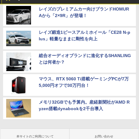
レイズのプレミアムカー向けブランドHOMUR
Aから「2×9R」が登場！
レイズ鍛造1ピースアルミホイール「CE28 N-p
lus」軽量なままに剛性を向上
総合オーディオブランドに進化するSHANLING
とは何者か？
マウス、RTX 5060 Ti搭載ゲーミングPCが7万
5,000円オフで30万円台！
メモリ32GBでも予算内。産経新聞社がAMD R
yzen搭載dynabookを2千台導入
本サイトのご利用について
お問い合わせ