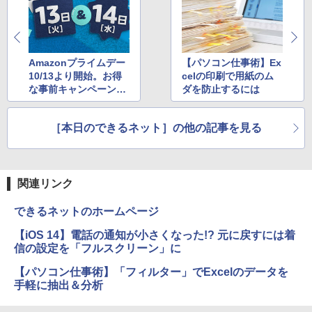
中古ノートパソコン・ windows11 offic
5
ル 撥水加工ケース スタンド 非光沢 薄型
e付・整備済み品・富士通 LIFEBOOK U
軽量 VESA ポータブル ps5/Mac/switch/
938 超軽量ノートパソコン 13.3型FHD
2対応 スピーカー内蔵 kksmart
第7世代 Core i5 / メモリ8GB / SSD256G
B / Webカメラ / 初期設定不要
￥11,999
Amazonプライムデー
【パソコン仕事術】Ex
￥22,800
10/13より開始。お得
celの印刷で用紙のム
な事前キャンペーンも
ダを防止するには
チェック ほか
［本日のできるネット］の他の記事を見る
関連リンク
できるネットのホームページ
【iOS 14】電話の通知が小さくなった!? 元に戻すには着
信の設定を「フルスクリーン」に
【パソコン仕事術】「フィルター」でExcelのデータを
手軽に抽出＆分析