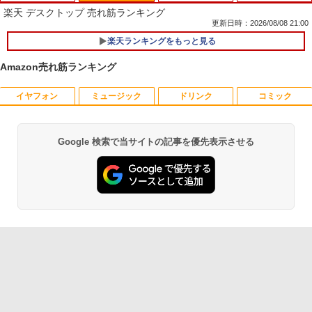
楽天 デスクトップ 売れ筋ランキング
更新日時：2026/08/08 21:00
楽天ランキングをもっと見る
【★最大100%ポイント】【Windows X
1
P 搭載】大手メーカー おまかせ ノートパ
Amazon売れ筋ランキング
ソコン/Celeron Core2/メモリ:4GB/SSD:
128GB/15.6インチ 大画面/DVD/新品 マ
ウス 付き/中古ノートPC 中古ノートパソ
イヤフォン
ミュージック
ドリンク
コミック
モニター台 ラック ヴィト 【玄関先迄納
宇宙兄弟（43） （モーニング KC） [
1
1
コン パソコン 中古パソコン
品】 ニトリ
小山 宙哉 ]
￥9,999
￥1,790
￥891
Google 検索で当サイトの記事を優先表示させる
Anker Soundcore P40i オフホワイト
BRUCE WAYNE feat. Flo Milli, ATL Jacob
by Amazon 天然水 ラベルレス 500ml ×24本
薬屋のひとりごと 17巻 (デジタル版ビッグガ
[Explicit]
富士山の天然水 バナジウム含有 水 ミネラル
ンガンコミックス)
ウォーター ペットボトル 静岡県産 500ミリリ
￥7,990
ットル (Smart Basic)
￥250
￥770
＼★最大2555円OFFクーポン★／【内蔵
2
テンキー搭載】中古ノートパソコン 中古
DELL デル E1913S LED液晶モニター 19
【予約商品】 日曜劇場『VIVANT』トレ
2
2
￥1,380
パソコン 東芝 TOSHIBA 第6世代 Core i3
インチ スクエア ブラック 1280 x 1024 S
ジャーボックス 講談社
メモリ 4GB 新品SSD 256GB 15.6インチ
XGA TNパネル LEDバックライト付 非光
USB3.0 HDMI端子 Bluetooth DVD WIFI
Anker Soundcore P31i ブラック
BRUCE WAYNE feat. Flo Milli, ATL Jacob
異世界居酒屋「のぶ」(22) (角川コミックス・
沢 ノングレア 液晶ディスプレイ VGA
￥28,970
Office2付き Windows11 オフィス 中古P
[Explicit]
エース)
【Amazon.co.jp限定】 い・ろ・は・す 2L P
【中古】
C 中古ノートPC
ET ラベルレス ×8本
￥5,990
￥250
￥832
￥2,800
￥12,555
￥1,112
杖と剣のウィストリア（16） 【電子書
3
籍】[ 大森藤ノ ]