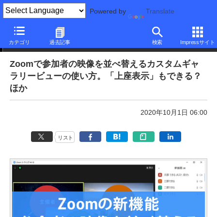
Powered by
Translate
本日のできるネット
カテゴリ
過去記事
検索
Impressサイト
Zoomで参加者の映像を並べ替えるカスタムギャ
ラリービューの使い方。「上座表示」もできる？
ほか
2020年10月1日 06:00
リスト