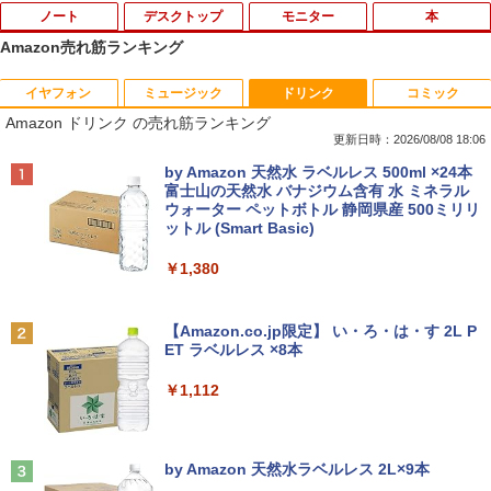
ノート
デスクトップ
モニター
本
Amazon売れ筋ランキング
イヤフォン
ミュージック
ドリンク
コミック
【★最大100%ポイント】【新生活応援・
中古パソコン | Dell | OptiPlex 3070 SFF
引き出し付きモニター台(NM01 ミドルブ
MAZZEL 1st photobook with ZEAL [
1
1
1
1
Amazon ドリンク の売れ筋ランキング
2026】【Office 2019 H&B】富士通 MU
| Windows11 | デスクトップ | 一年保証 |
ラウン) 【玄関先迄納品】 ニトリ
MAZZEL ]
937/Celeron 3865U/メモリ:4GB/8GB/S
第9世代 | Core i5 9500 3.0(〜最大4.4)G
更新日時：2026/08/08 18:06
SD:128GB/256GB/512GB/1TB/13.3型/
Hz | MEM:8GB | SSD:512GB(新品) | DV
￥2,990
￥4,950
Anker Soundcore P40i オフホワイト
BRUCE WAYNE feat. Flo Milli, ATL Jacob
by Amazon 天然水 ラベルレス 500ml ×24本
フルHD/wifi/HDMI/USB3.0/中古 ノート
Dマルチ | 無線LAN:なし | Win11Pro64Bi
[Explicit]
富士山の天然水 バナジウム含有 水 ミネラル
パソコン/モバイルPC/Windows11
t | VGA追加モデル
ウォーター ペットボトル 静岡県産 500ミリリ
￥7,990
ットル (Smart Basic)
￥250
￥9,999
￥34,980
【超特価】厳選大手メーカー 液晶モニタ
信じていた仲間達にダンジョン奥地で殺
2
2
￥1,380
ー シークレット 22-23型ワイド フルHD
されかけたがギフト『無限ガチャ』でレ
（1920x1080） HDMI指定可 ノングレア
ベル9999の仲間達を手に入れて元パーテ
Anker Soundcore P31i ブラック
BRUCE WAYNE feat. Flo Milli, ATL Jacob
EIZO IIYAMA 三菱 富士通 NEC IO-DATA
ィーメンバーと世界に復讐＆『ざま
LTE対応 中古美品 / タッチ 10.5インチ M
【エントリーでポイント100％還元チャ
2
2
[Explicit]
【Amazon.co.jp限定】 い・ろ・は・す 2L P
Dell HP PHILIPS等 液晶ディスプレイ
ぁ！』します！【電子書籍】
icrosoft Surface GO2 Model.1927 フル
ンス】GMKtec G10 ミニPC【AMD Ryz
ET ラベルレス ×8本
￥5,990
【中古】
HD対応WUXGA/ 第8世代CoreM3-8100
en 5 3500U DDR4 16GB 512GB/256GB/
￥250
Y/ 8GB/ 爆速NVMe 128GB-SSD/ カメラ/
1T SSD】4C/8T 3.7GHz 64GB 16T拡張
￥792
￥1,112
Wi-Fi6/ Office付きWindows11/ Win11
Windows11 Pro 8K/4K 3画面出力 LAN *
￥4,480
中古ノートパソコン 中古パソコン 中古P
2 WiFi5 Bluetooth5.0 Nucbox みにpc
C タブレット 税込送料無料 即日発送
Ryzen 5 N95/N97/N100/4300U/N150よ
り高性能
Anker Soundcore Liberty 5 ミッドナイトブ
On My Road (Stadium ver.)
【漫画全巻セット】【中古】NARUTO
3
ラック
by Amazon 天然水ラベルレス 2L×9本
￥20,990
Yoothi 互換品 液晶 15.6インチ N156BG
（ナルト） ＜1〜72巻完結＞ 岸本斉史
3
￥61,999
￥250
A-EB3 NT156WHM-N30 NT156WHM-N3