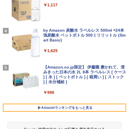
￥14,990
4 NT156WHM-N35 NT156WHM-N40 NT
￥1,117
￥20,750
156WHM-N44 BOE076E 対応 45% NTS
C 60Hz 1920x1080 FullHD IPS LED LC
【期間限定P15倍+最大10%OFFクーポ
3
D 液晶ディスプレイ 修理交換用液晶パネ
ン】 【3年保証】東芝 TOSHIBA DYNAB
HP ProOne 600 G6 AIO 21.5インチ 第1
3
ル
OOK DYNABOOK B65/DN SSD256GB
0世代 Core i5 メモリ16GB Nvme M.2 S
【2026年アップグレード版】AOKIMI ワイヤ
On My Road (Stadium ver.)
【いたわりセット付き】1年をおいしくす
4
メモリ8GB Core i5 Windows 11 Pro 中
SD 512GB Office付き Webカメラ WiFi
レスイヤホン bluetooth イヤホン V12 小型
by Amazon 炭酸水 ラベルレス 500ml ×24本
こやかに過ごす養生手帳2027 （インプレ
古 アウトレット 返品 送料無料 中古ノー
Type-C Windows11 一体型 中古パソコ
軽量 ブルートゥースHi-Fi 最大36時間再生 ぶ
￥10,000
強炭酸水 ペットボトル 500ミリリットル (Sm
￥250
ス手帳2027） [ 久保奈穂実 ]
トパソコン 中古パソコン ノートパソコン
ン
るーとゅーす コードレス ENCノイズキャン
art Basic)
ノート ノートPC OFFICE付き
セリング 自動ペアリング Type-C充電 マイク
￥3,080
付き 防水 タッチ式音量調整 スポーツ/通勤/通
￥48,800
￥1,625
学/WEB会議(ホワイト)
￥27,500
【1,000円クーポン＋ポイント最大31.5%
4
還元！】PCモニター 液晶ディスプレイ 2
BUGS LIFE
￥1,964
4インチ VA FHD 1080P フルHD 非光沢
【Amazon.co.jp限定】 伊藤園 磨かれて、澄
【中古】HUNTER×HUNTER(ハンターハ
5
ディスプレイ（100Hz/VGA/HDMI1.4 ブ
Win11搭載 デスクトップパソコン一体型
みきった日本の水 2L 8本 ラベルレス [ ケース
4
￥250
ンター)/漫画全巻セット◆C≪1〜39巻
ルーライト軽減 フリッカーレス VESA対
超得2,000円OFF&P2倍｜レッツノート｜
デスクトップ新品 Office付き 24型フルH
] [ 水 ] [ ペットボトル ] [ 箱買い ] [ ストック
4
（既刊）≫【即納】【コンビニ受取/郵便
応 Adaptive Sync対応 4000:1コントラ
Microsoft office 2019 H&B付き｜中古
D液晶一体型 デスクトップパソコン Core
Xiaomi シャオミ REDMI Buds 8 Lite ワイヤ
] [ 水分補給 ]
局受取対応】
スト チルト調節可 PCモニター KTC H24
ノートパソコン Windows11 office付｜
i7 3615MQ メモリ16GB SSD512GB US
レスイヤホン Bluetooth 5.4 ノイズキャンセ
V27
メモリ8GB SSD256GB｜Panasonic Le
B 3.0 無線搭載 初心者向け 初期設定済み
リング ANC 36時間再生
￥998
￥20,900
t's note｜中古ノートパソコン 軽量 薄型
テレワーク応援 在宅勤務
｜モバイルPC｜ノートパソコン B5サイ
￥10,143
￥3,480
ズ｜パソコン｜中古パソコン｜中古PC
￥52,999
Amazonランキングをもっと見る
￥29,800
液晶ディスプレイ 23インチ ディスプレ
5
イ フィリップス 液晶モニター パソコン
【週末限定999円OFF！】 最新マイクロ
5