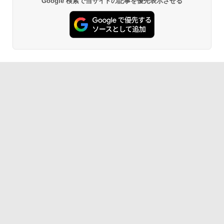
Google 検索で当サイトの記事を優先表示させる
モニター ゲーミングモニター PCモニタ
薬屋のひとりごと 17巻 (デジタル版ビッグガ
ソフトオフィス2024付き microsoft offi
ー 23.8 1920×1080 HDMI D-Sub ブラッ
ンガンコミックス)
MS Office 2024 H&B 搭載｜中古ノート
ce付き 中古パソコン 中古 デスクトップ
5
ク スピーカー：なし 24E2N2100/11
パソコン Windows11 Office付｜Core i5
パソコン 最新オフィス 第10世代 国内メ
第8世代 以降 SSD 512GB メモリ 8GB｜
ーカー 安心サポート 高品質 Windows11
￥770
DELL Latitude 3500｜中古パソコン 中
Pro NEC Mate MKH29B-9 Core i7 16G
￥11,480
古 ノートパソコン 無線 15.6インチ HD
B 中古 パソコン デスクトップパソコン
テンキー WEBカメラ Bluetooth HDMI
タイプC｜Word Excel PowerPoint
￥84,000
異世界居酒屋「のぶ」(22) (角川コミックス・
エース)
￥33,800
￥832
ONE PIECE モノクロ版 115 (ジャンプコミッ
クスDIGITAL)
￥594
HUNTER×HUNTER モノクロ版 39 (ジャンプ
コミックスDIGITAL)
￥572