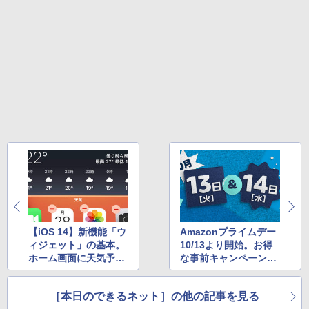
スーパーの裏でヤニ吸うふたり 9巻 (デジタル
版ビッグガンガンコミックス)
￥810
【iOS 14】新機能「ウ
Amazonプライムデー
ィジェット」の基本。
10/13より開始。お得
ホーム画面に天気予報
な事前キャンペーンも
やカレンダーの予定を
チェック ほか
配置できる ほか
［本日のできるネット］の他の記事を見る