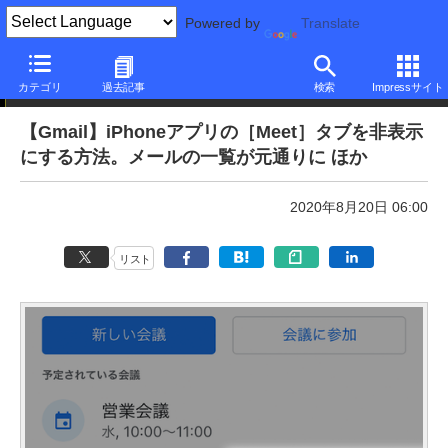
Powered by
Translate
本日のできるネット
カテゴリ
過去記事
検索
Impressサイト
【Gmail】iPhoneアプリの［Meet］タブを非表示
にする方法。メールの一覧が元通りに ほか
2020年8月20日 06:00
リスト