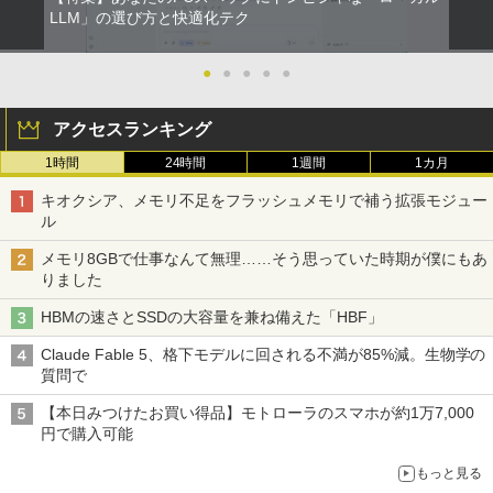
LLM」の選び方と快適化テク
●
●
●
●
●
アクセスランキング
1時間
24時間
1週間
1カ月
キオクシア、メモリ不足をフラッシュメモリで補う拡張モジュー
ル
メモリ8GBで仕事なんて無理……そう思っていた時期が僕にもあ
りました
HBMの速さとSSDの大容量を兼ね備えた「HBF」
Claude Fable 5、格下モデルに回される不満が85%減。生物学の
質問で
【本日みつけたお買い得品】モトローラのスマホが約1万7,000
円で購入可能
もっと見る