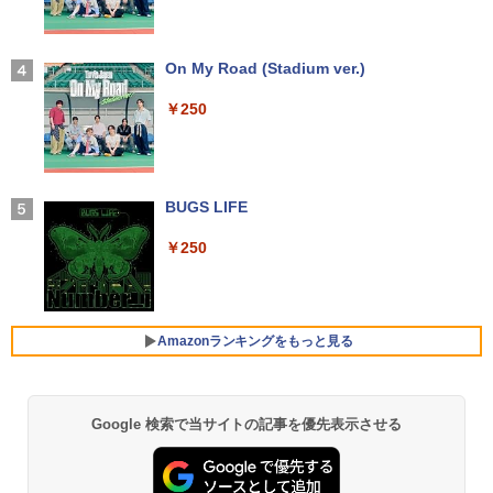
ASUS エイスース 液晶ディスプレイ Ey
3
e Care ［23.8型 / フルHD(1920×1080) /
ワイド］ VA249HG
【2026年アップグレード版】AOKIMI ワイヤ
On My Road (Stadium ver.)
ちいかわ なんか小さくてかわいいやつ 1
4
レスイヤホン bluetooth イヤホン V12 小型
￥13,800
巻～7巻 コミックセット【 新品 】ナガノ
軽量 ブルートゥースHi-Fi 最大36時間再生 ぶ
￥250
講談社 ハチワレ うさぎ かわいい 楽しい
るーとゅーす コードレス ENCノイズキャン
切ない 描きおろしエピソード Twitter ツ
セリング 自動ペアリング Type-C充電 マイク
イッター X エックス コミック アニメ 漫
付き 防水 タッチ式音量調整 スポーツ/通勤/通
画 セット 全巻 ギフト 贈り物 プレゼント
アイオーデータ｜I-O DATA 液晶ディスプ
4
学/WEB会議 6.0(オフホワイト)
クリスマス
レイ(23.8型/ADS/FullHD 1920×1080/10
0Hz/5ms/HDMI/DP/USB Type-C/VESA/5
BUGS LIFE
￥2,599
年保証・無輝点保証)(ホワイト) LCD-C2
￥8,525
42SDW
￥250
Xiaomi シャオミ REDMI Buds 8 Lite ワイヤ
￥25,977
レスイヤホン Bluetooth 5.4 ノイズキャンセ
ROCKIN'ON JAPAN (ロッキング・オ
5
リング ANC 36時間再生
ン・ジャパン) 2026年 10月号
Amazonランキングをもっと見る
￥3,480
Philips｜フィリップス 液晶ディスプレ
￥1,080
5
イ(23.8型/IPS/WQHD 2560×1440/75Hz/1
ms)(ブラック) 24E1N5600E/11
Google 検索で当サイトの記事を優先表示させる
【Amazon.co.jp限定】 い・ろ・は・す 2L P
薬屋のひとりごと 17巻 (デジタル版ビッグガ
￥29,800
ET ラベルレス ×8本
ンガンコミックス)
￥1,112
￥770