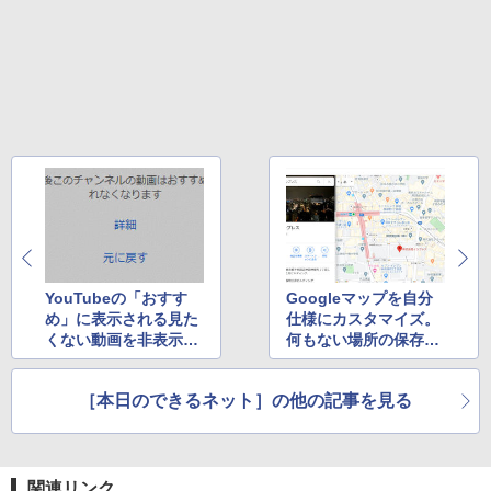
スーパーの裏でヤニ吸うふたり 9巻 (デジタル
版ビッグガンガンコミックス)
コカ・コーラ やかんの麦茶 from 爽健美茶 ラ
ベルレス 650mlPET×24本
￥810
￥2,009
YouTubeの「おすす
Googleマップを自分
め」に表示される見た
仕様にカスタマイズ。
くない動画を非表示に
何もない場所の保存と
する方法と戻す方法 ほ
リストの整理方法 ほか
か
［本日のできるネット］の他の記事を見る
関連リンク