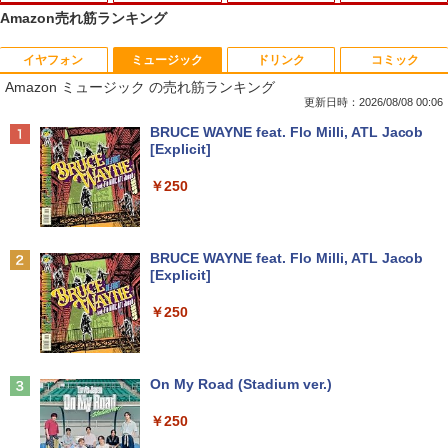
Amazon売れ筋ランキング
イヤフォン
ミュージック
ドリンク
コミック
PHILIPS 241V8 LED液晶モニター 23.8
ギルティサークル（21） 【電子書籍】[
1
1
Amazon ミュージック の売れ筋ランキング
インチワイド ブラック 1920×1080 （フ
山本やみー ]
ルHD）16:9 IPSパネル 非光沢 ノングレ
更新日時：2026/08/08 00:06
ア 液晶ディスプレイ HDMI VGA VESA準
￥792
Anker Soundcore P40i オフホワイト
BRUCE WAYNE feat. Flo Milli, ATL Jacob
拠 PS4 switch 対応 スイッチ 【中古】
[Explicit]
￥7,990
￥6,500
￥250
片田舎のおっさん、剣聖になる 11 〜
2
ただの田舎の剣術師範だったのに、大成
した弟子たちが俺を放ってくれない件〜
【楽天1位!1,600円OFFクーポン 8/4 20:
2
Anker Soundcore P31i ホワイト
BRUCE WAYNE feat. Flo Milli, ATL Jacob
【電子書籍】[ 佐賀崎しげる ]
00-8/11 01:59】Xiaomi Monitor A24i 20
[Explicit]
26 ディスプレイ 1080P 23.8インチ 144
￥5,990
Hzリフレッシュレート sRGB99% 1670
￥1,430
￥250
万色 300nits ΔE＜1 低ブルーライト 大
画面 TÜV認証 目にやさしい 調整可能な
スタンド VESA
TACO直伝！ 知っているだけで劇的に上
3
Anker Soundcore Liberty 5 ミッドナイトブ
On My Road (Stadium ver.)
￥12,580
達する 人体ドローイングのコツ390 [ TA
ラック
CO（タコ） ]
￥250
￥14,990
￥2,420