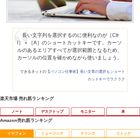
長い文字列を選択するのに便利なのが［Ctr
l］＋［A］のショートカットキーです。カーソ
ルのあるエリアすべてが選択範囲となるため、
カーソルの位置を確かめながら使いましょう。
できるネットの
【パソコン仕事術】長い文章の選択もショート
カットキーでラクラク
楽天市場 売れ筋ランキング
ノート
デスクトップ
モニター
本
Amazon売れ筋ランキング
イヤフォン
ミュージック
ドリンク
コミック
【★最大100%ポイント】【Windows X
【中古】 富士通・NEC・HP・Dell・Len
【期間限定P15倍+最大10%OFFクーポ
【本日限定★P最大29.5倍★お買い物マ
1
1
1
1