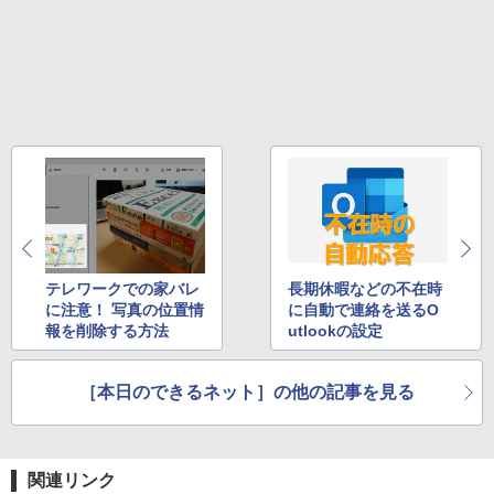
版ビッグガンガンコミックス)
【Amazon.co.jp限定】 伊藤園 磨かれて、澄
みきった日本の水 2L 8本 ラベルレス [ ケース
￥250
] [ 水 ] [ ペットボトル ] [ 箱買い ] [ ストック
￥810
] [ 水分補給 ]
￥998
テレワークでの家バレ
長期休暇などの不在時
に注意！ 写真の位置情
に自動で連絡を送るO
報を削除する方法
utlookの設定
［本日のできるネット］の他の記事を見る
関連リンク