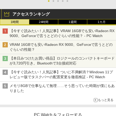
●
●
●
●
●
アクセスランキング
1時間
24時間
1週間
1カ月
【今すぐ読みたい！人気記事】VRAM 16GBでも安いRadeon RX
9000、GeForceで言うとどのぐらいの性能？ - PC Watch
VRAM 16GBでも安いRadeon RX 9000、GeForceで言うとどの
ぐらいの性能？
【本日みつけたお買い得品】ロジクールのコンパクトキーボード
が3,720円引き。Bluetoothで3台接続対応
【今すぐ読みたい！人気記事】ついに不満解消？Windows 11プ
レビュー版でタスクバーの配置変更を徹底検証 - PC Watch
メモリ8GBで仕事なんて無理……そう思っていた時期が僕にもあ
りました
もっと見る
PC Watch をフォローする