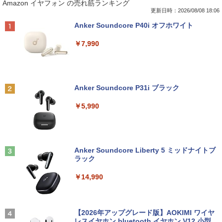
Amazon イヤフォン の売れ筋ランキング
P 搭載】大手メーカー おまかせ ノートパ
ovoなど有名メーカーから特選 店長セレ
ン】 【3年保証】DELL デル E2020H 中
ラソン+SUP★要エントリー】【中古/送
ソコン/Celeron Core2/メモリ:4GB/SSD:
クト おまかせデスクトップPC デュアル
古 アウトレット 返品 送料無料 中古ディ
料無料】13冊新品 ハンター協会公式ハン
更新日時：2026/08/08 18:06
128GB/15.6インチ 大画面/DVD/新品 マ
モニターセット WPS Office付き Windo
スプレイ 中古モニター ディスプレイ 液
ターズガイド付 全国送料無料! HUNTER
Anker Soundcore P40i オフホワイト
ウス 付き/中古ノートPC 中古ノートパソ
ws11-Pro メモリ8GB SSD256GB コアi5
晶 モニター 液晶モニター 液晶ディスプ
×HUNTER ＜1-39巻セット＞ / 冨樫義博 /
コン パソコン 中古パソコン
(第8世代以降)搭載 DVDドライブ 22イン
レイ 本体 パソコンモニター デュアル
全巻 漫画全巻 全巻セット ハンターxハン
￥7,990
チ以上液晶ディスプレイセット 中古パソ
ター/ハンターハンター
コン
￥9,999
￥5,500
￥18,590
￥35,800
Anker Soundcore P31i ブラック
中古パソコン 東芝TOSHIBA B35 15.6型
フィリップス（ディスプレイ） 221S9A/
2
2
第5世代Celeron メモリ8GB SSD128GB
11 [21.5型液晶ディスプレイ/1920×1080/
集英社 コンパクト版 学習まんが 日本の
2
￥5,990
Windows11 Office 2019搭載 在宅勤務
富士通 FMV K5010 AIO 23.8インチ 第10
HDMI、D-Sub/スピーカー：あり/5年間
歴史 全巻セット(全20巻+別巻2)
2
仕事用 学習用 中古PC 仕事 家庭 安い 激
世代 Core i5 メモリ16GB Nvme M.2 SS
フル保証]
安
D 512GB Office付き Webカメラ WiFi W
￥18,590
indows11 中古一体型
￥9,880
￥13,500
Anker Soundcore Liberty 5 ミッドナイトブ
￥49,800
ラック
【送料無料】HUNTER×HUNTER 1-39巻
3
ASUS エイスース 液晶ディスプレイ Ey
3
セット
￥14,990
【★最大100%ポイント】【新生活応援・
e Care [ 21.45型 / フルHD(1920×1080) /
3
2026】【Office 2019 H&B】【カメラ×F
【期間限定P15倍+最大10%OFFクーポ
ワイド ] ブラック VP227HF
3
￥19,096
HD】富士通 LIFEBOOK U939/第8世代 C
ン】 【3年保証】APPLE アップル MAC
ore i5/メモリ:8GB/M.2 SSD:256GB/512
MINI SSD256GB メモリ8GB APPLE Ma
￥10,980
GB/1TB/Wi-fi/Bluetooth/13.3型/HDMI/U
c OS X 中古 アウトレット 返品 送料無料
【2026年アップグレード版】AOKIMI ワイヤ
SB-C/USB3.1/パソコン 中古PC 中古ノー
中古デスクトップパソコン 中古パソコン
レスイヤホン bluetooth イヤホン V12 小型