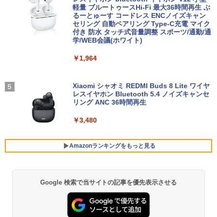
トパソコン Windows11
デスクトップパソコン デスクトップ PC
軽量 ブルートゥースHi-Fi 最大36時間再生 ぶ
2027 青山学院中等部・直前対策合格セッ
4
るーとゅーす コードレス ENCノイズキャン
【期間限定5%OFFクーポン 8/12 10時ま
ト問題集(5冊) 中学受験 過去問の傾向と
4
セリング 自動ペアリング Type-C充電 マイク
￥25,800
￥55,000
で】 モニター 23.8インチ 144Hz FHD p
対策 / 参考書 自宅学習 送料無料 / 受験専
付き 防水 タッチ式音量調整 スポーツ/通勤/通
cモニター フリッカーレス FullHD ブル
門サクセス
学/WEB会議(ホワイト)
ーライトカット ノングレア ディスプレイ
HDMI 144hz pcモニター Adaptive-Syn
￥19,250
￥1,964
ノートパソコン 新品 14型 Office付き Wi
【ポイント10倍】美品 HP 400 G6 SF 9
c ブラック MAXZEN MJM24IC01 MJM2
4
4
ndows11 第11世代Intel メモリ8GB SSD
世代 Core i5 9500 メモリ8GB 16GB 32
4IC02-F144 マクスゼン
256GB/512GB 日本語キーボード 初期設
GB 新品M.2SSD256GB 512GB office付
定済 軽量 薄型 14インチ 学習用 PC 子ど
き デスクトップパソコン 中古パソコン P
Xiaomi シャオミ REDMI Buds 8 Lite ワイヤ
￥10,980
【全巻】 シャングリラ・フロンティア ～
5
も 11世代 インテル 1年保証 在宅勤務 テ
C Windows11 pro Win11 3画面対応 PC
レスイヤホン Bluetooth 5.4 ノイズキャンセ
クソゲーハンター、神ゲーに挑まんとす
レワーク ギフト 楽天1位 送料無料
800 600 G5 G4 モニタ セット オフィス
リング ANC 36時間再生
～ 1-27巻セット （KCデラックス） [ 硬
2024 搭載 選択可 8世代 10世代 DELL 13
梨菜 ]
11a
￥29,800
￥3,480
アイ・オー・データ機器 ワイド液晶ディ
5
スプレイ 23.8型/LCD-A241DB
￥21,417
￥36,740
Amazonランキングをもっと見る
￥12,370
【期間限定破格金額！】新生活 新古品 W
5
in11搭載 パソコンノートパソコンoffice
付き 初心者向けノートPC 初期設定済 1
【エントリーでポイント100％還元チャ
5
5.6型 インテル高速CPU ランダムで発送
ンス】GMKtec G10 ミニPC【AMD Ryz
Google 検索で当サイトの記事を優先表示させる
BRUCE WAYNE feat. Flo Milli, ATL Jacob
by Amazon 天然水 ラベルレス 500ml ×24本
薬屋のひとりごと 17巻 (デジタル版ビッグガ
メモリ4GB～ 高速SSD1TB 最大 フルHD
en 5 3500U DDR4 16GB 512GB/256GB/
[Explicit]
富士山の天然水 バナジウム含有 水 ミネラル
ンガンコミックス)
Webカメラ zoom 軽量薄型 無線 型番更
1T SSD】4C/8T 3.7GHz 64GB 16T拡張
ウォーター ペットボトル 静岡県産 500ミリリ
新で在庫処分
Windows11 Pro 8K/4K 3画面出力 LAN *
ットル (Smart Basic)
2 WiFi5 Bluetooth5.0 Nucbox みにpc
￥250
￥770