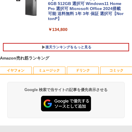
6GB 512GB 選択可 Windows11 Home
￥27,800
Pro 選択可 Microsoft Office 2024搭載
可能 送料無料 1年 3年 保証 選択可【Nor
tonP】
￥134,800
楽天ランキングをもっと見る
Amazon売れ筋ランキング
イヤフォン
ミュージック
ドリンク
コミック
【中古良品】【安心保証】Princeton 21.
おしりたんていファイル（既刊15巻）
1
1
5型ワイドカラー液晶ディスプレイ PTF
（0）
WDE-22W / PTFBDE-22W ブラック/ ホ
ワイト色 スピーカー搭載 プリンストン
￥19,800
Google 検索で当サイトの記事を優先表示させる
Anker Soundcore P40i オフホワイト
BRUCE WAYNE feat. Flo Milli, ATL Jacob
【Amazon.co.jp限定】 い・ろ・は・す 2L P
薬屋のひとりごと 17巻 (デジタル版ビッグガ
[Explicit]
ET ラベルレス ×8本
ンガンコミックス)
￥4,050
￥7,990
￥250
￥1,112
￥770
[新品]ドラゴンボール[新書版/新装版](1-4
2
2巻 全巻) 全巻セット
【タッチ式選べる 携帯式】モバイルモニ
2
ター 14インチ フルHD IPSパネル 非光沢
Anker Soundcore P31i ブラック
BRUCE WAYNE feat. Flo Milli, ATL Jacob
by Amazon 天然水 ラベルレス 500ml ×24本
異世界居酒屋「のぶ」(22) (角川コミックス・
タッチ式/非タッチ式選択可能 Type-C対
￥20,328