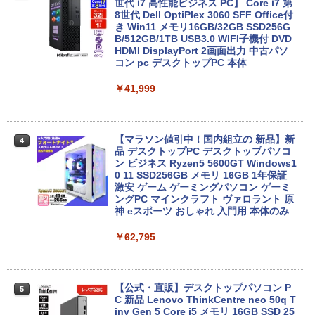
生向け
世代 i7 高性能ビジネス PC】 Core i7 第
8世代 Dell OptiPlex 3060 SFF Office付
き Win11 メモリ16GB/32GB SSD256G
￥19,800
B/512GB/1TB USB3.0 WIFI子機付 DVD
HDMI DisplayPort 2画面出力 中古パソ
コン pc デスクトップPC 本体
送料無料 2017年モデル lenovo ideaPad
4
￥41,999
C340-14IML Windows11 64bit タッチパ
ネル液晶 WEBカメラ HDMI 第8世代 Cor
e i5 メモリー8GB 高速SSD256GB 無線L
AN A4サイズ 14インチ フルHD液晶 中古
ノートパソコン 中古 パソコン【30日保
【マラソン値引中！国内組立の 新品】新
4
証】
品 デスクトップPC デスクトップパソコ
ン ビジネス Ryzen5 5600GT Windows1
0 11 SSD256GB メモリ 16GB 1年保証
￥26,800
激安 ゲーム ゲーミングパソコン ゲーミ
ングPC マインクラフト ヴァロラント 原
神 eスポーツ おしゃれ 入門用 本体のみ
超得2,500円OFF&P2倍｜生活応援 パソ
5
￥62,795
コンバック付き｜Windows11正式対応｜
中古 ノートパソコン Windows11 office
付 13.3型｜Corei5 第8世代｜中古ノート
パソコン 軽量｜中古ノートパソコン 13
インチ｜中古PC B5サイズ｜ノートパソ
【公式・直販】デスクトップパソコン P
5
コン 整備済み｜ノートパソコン
C 新品 Lenovo ThinkCentre neo 50q T
iny Gen 5 Core i5 メモリ 16GB SSD 25