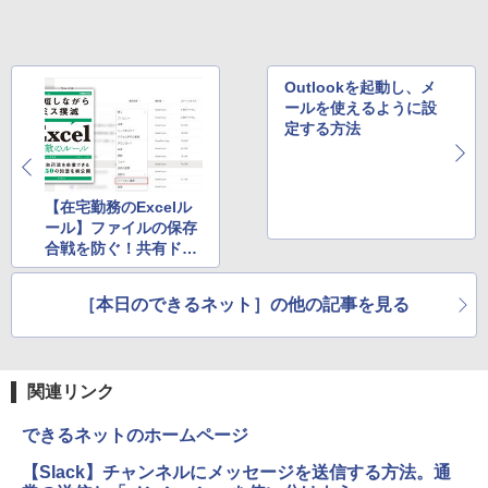
レスイヤホン Bluetooth 5.4 ノイズキャンセ
リング ANC 36時間再生
￥11,980
￥998
￥3,480
Outlookを起動し、メ
【2026年最新改良版・高級金属製】【タ
5
ールを使えるように設
ッチ選択】モバイルモニター 15.6インチ
定する方法
タッチパネル ワイヤレス接続 電池内蔵
自立スタンド モバイルモニター スタンド
ゲーミングモニター 1080PフルHD 高画
質 デュアルモニター サブモニター ポー
【在宅勤務のExcelル
タブルモニター 選べる9パータン
ール】ファイルの保存
合戦を防ぐ！共有ドラ
￥14,580
イブで失敗しない2つ
の方法
［本日のできるネット］の他の記事を見る
関連リンク
できるネットのホームページ
【Slack】チャンネルにメッセージを送信する方法。通