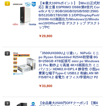
Amazon(アマゾン) タブレットPC New F
【★最大100%ポイント】【Win11正式対
1
1
ire Max 11(2023年発売) グレー B0B2SD
応】富士通 ESPRIMO D588/第8世代 Cor
8BVX ［11型 /Wi-Fiモデル /ストレージ：
ei5/メモリ:8GB/16GB/32GB/SSD:256G
64GB］ B0B2SD8BVX [振込不可]
B/512GB/1TB/USB 3.1/DP/DisplayPort/
DVI/Wi-fi/2画面出力/Windows11/Windo
ws10/Office/中古 デスクトップ デスクト
￥19,980
ップPC
￥29,800
【台数限定価格】＼ ★最大2000円OFF
2
クーポン★／【楽天週間1位】中古 ノー
トパソコン/中古ノートpc/第8世代 office
付き/SSD 512GB メモリ16GB/Core i5
「3500U/4300Uより速い」 NiPoGi ミニ
2
第8世代/ノートパソコン Windows11/お
pc Ryzen Embedded R2544初登場 8G
まかせ パソコン/WIFI/激安パソコン/15.6
B+256GB 4TB拡張可 mini pc Windows
インチ 安い ノートPC
11 Pro 動作より高速 4K×3画面出力 ミニ
パソコン HDMI2.0+DP1.4 静音性 小型pc
豊富な端子Type-C USB3.2 有線LAN WI
￥13,500
FI5/BT4.2 省電力 オフィス/学習向け P2
￥33,800
新古品ノートパソコン Intel Celeron Wi
3
ndows11 Pro WPS Office 2024付き メ
モリ6GB SSD256GB 14型 FHD Webカ
メラ 軽量 モバイル ビジネス 在宅勤務 学
【全品最大2500円OFFクーポン】【第8
3