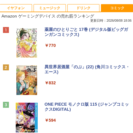
イヤフォン
ミュージック
ドリンク
コミック
【★最大100%ポイント】【新生活応援・
中古パソコン | Dell | OptiPlex 3070 SFF
引き出し付きモニター台(NM01 ミドルブ
MAZZEL 1st photobook with ZEAL [
1
1
1
1
Amazon ゲーミングデバイス の売れ筋ランキング
2026】【Office 2019 H&B】富士通 MU
| Windows11 | デスクトップ | 一年保証 |
ラウン) 【玄関先迄納品】 ニトリ
MAZZEL ]
937/Celeron 3865U/メモリ:4GB/8GB/S
第9世代 | Core i5 9500 3.0(〜最大4.4)G
更新日時：2026/08/08 18:06
SD:128GB/256GB/512GB/1TB/13.3型/
Hz | MEM:8GB | SSD:512GB(新品) | DV
￥2,990
￥4,950
Anker Soundcore P40i オフホワイト
BRUCE WAYNE feat. Flo Milli, ATL Jacob
by Amazon 天然水 ラベルレス 500ml ×24本
薬屋のひとりごと 17巻 (デジタル版ビッグガ
フルHD/wifi/HDMI/USB3.0/中古 ノート
Dマルチ | 無線LAN:なし | Win11Pro64Bi
[Explicit]
富士山の天然水 バナジウム含有 水 ミネラル
ンガンコミックス)
パソコン/モバイルPC/Windows11
t | VGA追加モデル
ウォーター ペットボトル 静岡県産 500ミリリ
￥7,990
ットル (Smart Basic)
￥250
￥770
￥9,999
￥34,980
【超特価】厳選大手メーカー 液晶モニタ
信じていた仲間達にダンジョン奥地で殺
2
2
￥1,380
ー シークレット 22-23型ワイド フルHD
されかけたがギフト『無限ガチャ』でレ
（1920x1080） HDMI指定可 ノングレア
ベル9999の仲間達を手に入れて元パーテ
Anker Soundcore P31i ブラック
BRUCE WAYNE feat. Flo Milli, ATL Jacob
異世界居酒屋「のぶ」(22) (角川コミックス・
EIZO IIYAMA 三菱 富士通 NEC IO-DATA
ィーメンバーと世界に復讐＆『ざま
LTE対応 中古美品 / タッチ 10.5インチ M
【エントリーでポイント100％還元チャ
2
2
[Explicit]
エース)
【Amazon.co.jp限定】 い・ろ・は・す 2L P
Dell HP PHILIPS等 液晶ディスプレイ
ぁ！』します！【電子書籍】
icrosoft Surface GO2 Model.1927 フル
ンス】GMKtec G10 ミニPC【AMD Ryz
ET ラベルレス ×8本
￥5,990
【中古】
HD対応WUXGA/ 第8世代CoreM3-8100
en 5 3500U DDR4 16GB 512GB/256GB/
￥250
￥832
Y/ 8GB/ 爆速NVMe 128GB-SSD/ カメラ/
1T SSD】4C/8T 3.7GHz 64GB 16T拡張
￥792
￥1,112
Wi-Fi6/ Office付きWindows11/ Win11
Windows11 Pro 8K/4K 3画面出力 LAN *
￥4,480
中古ノートパソコン 中古パソコン 中古P
2 WiFi5 Bluetooth5.0 Nucbox みにpc
C タブレット 税込送料無料 即日発送
Ryzen 5 N95/N97/N100/4300U/N150よ
り高性能
Anker Soundcore Liberty 5 ミッドナイトブ
On My Road (Stadium ver.)
ONE PIECE モノクロ版 115 (ジャンプコミッ
【漫画全巻セット】【中古】NARUTO
3
ラック
クスDIGITAL)
by Amazon 天然水ラベルレス 2L×9本
￥20,990
Yoothi 互換品 液晶 15.6インチ N156BG
（ナルト） ＜1〜72巻完結＞ 岸本斉史
3
￥61,999
￥250
A-EB3 NT156WHM-N30 NT156WHM-N3
￥14,990
￥594
4 NT156WHM-N35 NT156WHM-N40 NT
￥1,117
￥20,750
156WHM-N44 BOE076E 対応 45% NTS
C 60Hz 1920x1080 FullHD IPS LED LC
【期間限定P15倍+最大10%OFFクーポ
3