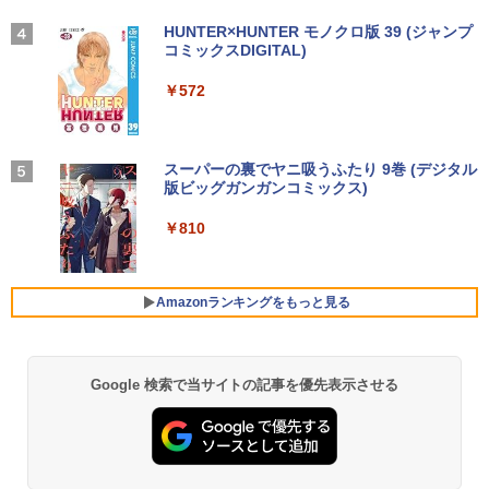
D 液晶ディスプレイ 修理交換用液晶パネ
ン】 【3年保証】東芝 TOSHIBA DYNAB
HP ProOne 600 G6 AIO 21.5インチ 第1
3
ル
OOK DYNABOOK B65/DN SSD256GB
0世代 Core i5 メモリ16GB Nvme M.2 S
【2026年アップグレード版】AOKIMI ワイヤ
On My Road (Stadium ver.)
HUNTER×HUNTER モノクロ版 39 (ジャンプ
【いたわりセット付き】1年をおいしくす
4
メモリ8GB Core i5 Windows 11 Pro 中
SD 512GB Office付き Webカメラ WiFi
レスイヤホン bluetooth イヤホン V12 小型
コミックスDIGITAL)
by Amazon 炭酸水 ラベルレス 500ml ×24本
こやかに過ごす養生手帳2027 （インプレ
古 アウトレット 返品 送料無料 中古ノー
Type-C Windows11 一体型 中古パソコ
軽量 ブルートゥースHi-Fi 最大36時間再生 ぶ
￥10,000
強炭酸水 ペットボトル 500ミリリットル (Sm
￥250
ス手帳2027） [ 久保奈穂実 ]
トパソコン 中古パソコン ノートパソコン
ン
るーとゅーす コードレス ENCノイズキャン
art Basic)
￥572
ノート ノートPC OFFICE付き
セリング 自動ペアリング Type-C充電 マイク
￥3,080
付き 防水 タッチ式音量調整 スポーツ/通勤/通
￥48,800
￥1,625
学/WEB会議(ホワイト)
￥27,500
【1,000円クーポン＋ポイント最大31.5%
4
還元！】PCモニター 液晶ディスプレイ 2
BUGS LIFE
スーパーの裏でヤニ吸うふたり 9巻 (デジタル
￥1,964
4インチ VA FHD 1080P フルHD 非光沢
版ビッグガンガンコミックス)
【Amazon.co.jp限定】 伊藤園 磨かれて、澄
【中古】HUNTER×HUNTER(ハンターハ
5
ディスプレイ（100Hz/VGA/HDMI1.4 ブ
Win11搭載 デスクトップパソコン一体型
みきった日本の水 2L 8本 ラベルレス [ ケース
4
￥250
ンター)/漫画全巻セット◆C≪1〜39巻
ルーライト軽減 フリッカーレス VESA対
超得2,000円OFF&P2倍｜レッツノート｜
デスクトップ新品 Office付き 24型フルH
] [ 水 ] [ ペットボトル ] [ 箱買い ] [ ストック
4
￥810
（既刊）≫【即納】【コンビニ受取/郵便
応 Adaptive Sync対応 4000:1コントラ
Microsoft office 2019 H&B付き｜中古
D液晶一体型 デスクトップパソコン Core
Xiaomi シャオミ REDMI Buds 8 Lite ワイヤ
] [ 水分補給 ]
局受取対応】
スト チルト調節可 PCモニター KTC H24
ノートパソコン Windows11 office付｜
i7 3615MQ メモリ16GB SSD512GB US
レスイヤホン Bluetooth 5.4 ノイズキャンセ
V27
メモリ8GB SSD256GB｜Panasonic Le
B 3.0 無線搭載 初心者向け 初期設定済み
リング ANC 36時間再生
￥998
￥20,900
t's note｜中古ノートパソコン 軽量 薄型
テレワーク応援 在宅勤務
Amazonランキングをもっと見る
｜モバイルPC｜ノートパソコン B5サイ
￥10,143
￥3,480
ズ｜パソコン｜中古パソコン｜中古PC
￥52,999
￥29,800
Google 検索で当サイトの記事を優先表示させる
液晶ディスプレイ 23インチ ディスプレ
5
イ フィリップス 液晶モニター パソコン
【週末限定999円OFF！】 最新マイクロ
5
モニター ゲーミングモニター PCモニタ
ソフトオフィス2024付き microsoft offi
ー 23.8 1920×1080 HDMI D-Sub ブラッ
MS Office 2024 H&B 搭載｜中古ノート
ce付き 中古パソコン 中古 デスクトップ
5
ク スピーカー：なし 24E2N2100/11
パソコン Windows11 Office付｜Core i5
パソコン 最新オフィス 第10世代 国内メ