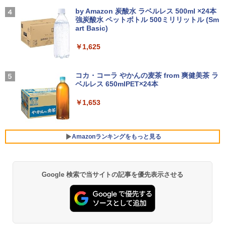
ー 薄型 軽量 初心者 学生 ビジネス
【2026年アップグレード版】AOKIMI ワイヤ
On My Road (Stadium ver.)
￥12,580
ない 5 【電子書籍】[ 増田ちひろ ]
レスイヤホン bluetooth イヤホン V12 小型
by Amazon 炭酸水 ラベルレス 500ml ×24本
￥54,800
軽量 ブルートゥースHi-Fi 最大36時間再生 ぶ
強炭酸水 ペットボトル 500ミリリットル (Sm
￥21,980
￥250
￥1,155
るーとゅーす コードレス ENCノイズキャン
art Basic)
セリング 自動ペアリング Type-C充電 マイク
【エントリーで最大全額ポイント還元｜
4
付き 防水 タッチ式音量調整 スポーツ/通勤/通
￥1,625
8/11まで】 ASUS｜エイスース PCモニ
NiPoGi ミニpc Intel N5030 【2026新モ
4
学/WEB会議(ホワイト)
ター Eye Care VA249HG [23.8型 /フルH
超得2,000円OFF&P2倍｜レッツノート｜
デル・業界超ミニ】 最大3.1Hz mini pc
4
D(1920×1080) /ワイド /120Hz]
Microsoft office 2019 H&B付き｜中古
Windows11 Pro 12GB+256GB SSD (4T
BUGS LIFE
＼レビュー投稿で選べるプレゼント／【
5
￥1,964
ノートパソコン Windows11 office付｜
B拡大可能) 4K 静音 高速熱放散 小型超軽
5歳 6歳 7冊セット】 七田式知力ドリル
コカ・コーラ やかんの麦茶 from 爽健美茶 ラ
メモリ8GB SSD256GB｜Panasonic Le
量ミニパソコン豊富なインターフェース
￥13,800
夏休み 子供 子供用 人気 幼児七田式 B5
ベルレス 650mlPET×24本
￥250
t's note｜中古ノートパソコン 軽量 薄型
USB3.2/HDMI 2.0×2 高速2.4G/5GWi-Fi
判 シルバーバック みぎのう そうぞう け
｜モバイルPC｜ノートパソコン B5サイ
BT4.2 省電力 小型パソコン
いさん もじをよむ・かく めいろ おかね
Xiaomi シャオミ REDMI Buds 8 Lite ワイヤ
￥1,653
ズ｜パソコン｜中古パソコン｜中古PC
【ph-A】
レスイヤホン Bluetooth 5.4 ノイズキャンセ
リング ANC 36時間再生
￥29,900
I-O DATA（アイ・オー・データ機器） 3
5
￥29,800
￥5,390
辺フレームレス＆広視野角ADSパネル
23.8型ワイド液晶ディスプレイ LCD-A24
￥2,980
Amazonランキングをもっと見る
1DBX ブラック
【新品】快適性能 デスクトップパソコン
5
【新品】【楽天1位！】ノートパソコン
パソコン 新品SSD Windows11 Office付
￥14,826
5
新品第13世代CPU搭載ノートPC Office
き インテル 第14世代 第13世代 Core i5-
Google 検索で当サイトの記事を優先表示させる
薬屋のひとりごと 17巻 (デジタル版ビッグガ
付きノートパソコン 初心者向け Window
6400 I5-12400F i7 I5 3470 SSD 256GB~
ンガンコミックス)
s11 初期設定済 Webカメラ zoom 日本語
1TB メモリ 選択可 8GB 16GB 32GB デ
キーボード 14.1型 Intel Celeron メモリ
スクトップPC 安い 本体のみ 高スペック
￥770
8GB SSD1TB(最大) 大容量バッテリービ
薄型 激安 省スペース 大容量 高性能
ジネス 大学生 プレゼント 学生向け
￥33,800