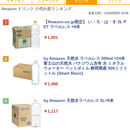
イヤフォン
ミュージック
ドリンク
コミック
【★最大100%ポイント】【新生活応援・
【マラソンセール期間中ポイント5倍】中
HP モニター 21.5インチ P224 IPSパネル
職業訓練における指導の理論と実際 13訂
1
1
1
1
Amazon ドリンク の売れ筋ランキング
2026】【Office 2019 H&B】富士通 MU
古デスクトップパソコン Core i7 第9世代
フルHD HDMI DP VGA 中古ディスプレイ
版 [ 職業訓練教材研究会 ]
937/Celeron 3865U/メモリ:4GB/8GB/S
メモリ16GB M.2 SSD512GB DVD-ROM
更新日時：2026/08/06 18:06
SD:128GB/256GB/512GB/1TB/13.3型/
DisplayPort DVI 省スペース Windows1
￥7,700
￥4,950
Anker Soundcore P40i オフホワイト
BRUCE WAYNE feat. Flo Milli, ATL Jacob
【Amazon.co.jp限定】 い・ろ・は・す 2L P
フルHD/wifi/HDMI/USB3.0/中古 ノート
1 マウスコンピューター MPro-S201X 初
[Explicit]
ET ラベルレス ×8本
パソコン/モバイルPC/Windows11
期設定済 すぐ使える 90日保証 送料無料
￥5,990
￥250
￥1,001
￥9,999
￥37,980
中古 液晶モニター I-O DATA A241DW 2
ちいかわ なんか小さくてかわいいやつ 全
2
2
3.8インチ フルHD ADSパネル 非光沢｜H
巻(1-8)セット 全巻新品 蔦屋書店
DMI・アナログRGB対応｜スピーカー内
Anker Soundcore P31i ブラック
BRUCE WAYNE feat. Flo Milli, ATL Jacob
by Amazon 天然水 ラベルレス 500ml ×24本
蔵｜PC・事務用ディスプレイ
タブレットPC 中古パソコン Microsoft S
Dell OptiPlex 3070 SFF フルセット 21.
￥9,900
2
2
[Explicit]
富士山の天然水 バナジウム含有 水 ミネラル
urface Go Windows10 Pro Pentium 44
5インチモニター付き 第9世代 Core i5-9
ウォーター ペットボトル 静岡県産 500ミリリ
￥4,990
15Y メモリ 8GB SSD 128GB 10型 無線L
500 メモリ8GB/16GB SSD256GB Wind
￥8,800
ットル (Smart Basic)
￥250
AN Wi-Fi 10インチ B5 本体 / 3ヶ月保証
ows 11 Pro WPS Office 2 無線Wi-Fi DV
中古パソコン 中古PC 中古ノートパソコ
D 中古 デスクトップパソコン
￥1,380
ン 初期設定済み office付き (8351a)
深在性う蝕に対するVital Pulp Therapy
3
￥43,800
歯髄保存か抜髄かは患者のために [ 辺見
【楽天1位!1,600円OFFクーポン 8/4 20:
3
Anker Soundcore Liberty 5 ミッドナイトブ
On My Road (Stadium ver.)
￥15,880
浩一 ]
00-8/11 01:59】Xiaomi Monitor A24i 20
ラック
by Amazon 天然水ラベルレス 2L×9本
26 ディスプレイ 1080P 23.8インチ 144
￥250
Hzリフレッシュレート sRGB99% 1670
￥19,800
￥14,990
万色 300nits ΔE＜1 低ブルーライト 大
￥1,117
Dell OptiPlex 7080 SFF 第10世代 Core
3
画面 TÜV認証 目にやさしい 調整可能な
新品ノートパソコン VETESA Intel Celer
i5 メモリ16GB SSD 512GB Office付き
3
スタンド VESA
on Windows11 Office付き メモリ16GB
Type-C Windows11 デスクトップPC 中
SSD1TB 15.6型 FHD Webカメラ テンキ
古パソコン
ゾンビのあふれた世界で俺だけが襲われ
4