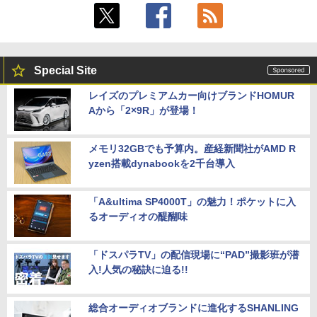
Special Site
レイズのプレミアムカー向けブランドHOMUR
Aから「2×9R」が登場！
メモリ32GBでも予算内。産経新聞社がAMD R
yzen搭載dynabookを2千台導入
「A&ultima SP4000T」の魅力！ポケットに入
るオーディオの醍醐味
「ドスパラTV」の配信現場に“PAD”撮影班が潜
入!人気の秘訣に迫る!!
総合オーディオブランドに進化するSHANLING