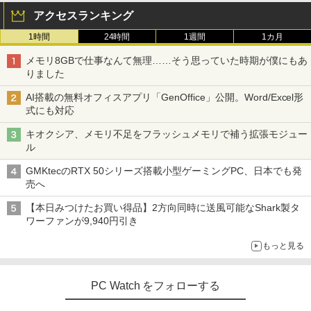
アクセスランキング
1時間
24時間
1週間
1カ月
メモリ8GBで仕事なんて無理……そう思っていた時期が僕にもあ
りました
AI搭載の無料オフィスアプリ「GenOffice」公開。Word/Excel形
式にも対応
キオクシア、メモリ不足をフラッシュメモリで補う拡張モジュー
ル
GMKtecのRTX 50シリーズ搭載小型ゲーミングPC、日本でも発
売へ
【本日みつけたお買い得品】2方向同時に送風可能なShark製タ
ワーファンが9,940円引き
もっと見る
PC Watch をフォローする