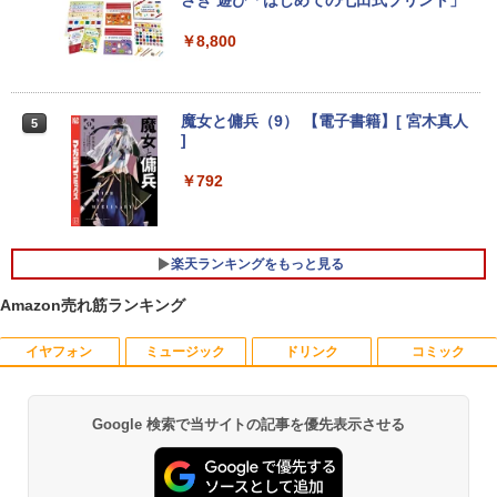
メモリ4GB～ 高速SSD1TB 最大 フルHD
Webカメラ zoom 軽量薄型 無線 型番更
【エントリーでポイント100％還元のチ
【2025新型】モバイルモニター15.6イン
￥8,800
4
4
新で在庫処分
ャンス】GMKtec M8 ミニPC【AMD Ryz
チ モバイルディスプレイ ポータブルモニ
en 5 PRO 6650H 16GB 512GB】4.5GH
タ ゲームモニタ ー スイッチ用モニター
￥9,980
z 6コア 12スレッド OCuLink Windows
1920x1080P FHD 持ち運び 高輝度400Ni
11 Pro LPDDR5 6400MT/s 16T増設 3画
ts 非光沢IPSパネル 100%広色域 HDRモ
魔女と傭兵（9） 【電子書籍】[ 宮木真人
5
面2.5GbpsLAN Bluetooth5.2 WiFi HD
ード対応 Type-C/mini HDMI端子 PC/Swi
]
MI 省エネ ゲーミングpc みにpc minipc
tch/PS4/MAC/スマホなど対応 B0BZW3
8K コンパクト
XVDL
【中古】 店長セレクト おまかせA4ノー
4
￥792
トパソコン Windows10 お気軽ノートPC
SSD120GB以上 メモリ4GB Celeron搭
￥78,248
￥7,400
載 液晶15インチ 中古ノートパソコン DV
Dドライブ(内蔵or外付) WPS Office付き
楽天ランキングをもっと見る
中古パソコン
GMKtec｜ジーエムケーテック 超小型 デ
【500円クーポン＋ポイント最大31.5%還
5
5
Amazon売れ筋ランキング
￥11,800
スクトップパソコン GMKtec NucBox G
元！】モバイルモニター 15.6 インチ FH
11(Windows 11 Pro/Ryzen Embedded
D 1920×1080 1080P Fast IPS パネル 非
R2514/メモリ 16GB/SSD 256GB)(シル
光沢 1000:1 高コントラスト 超軽量 600
イヤフォン
ミュージック
ドリンク
コミック
バー) ミニPC GMK-G11-16/256-W11Pro
g スピーカー内蔵 Type-C/HDMI 接続 PS
(R2514)
5/Switch/PC/スマホ対応
レビュー投稿 5年保証｜MS Office 2024
5
H&B 搭載｜中古 ノートパソコン Windo
Google 検索で当サイトの記事を優先表示させる
ws11 Office付｜スペック Core i5 第7世
￥72,000
￥8,490
Anker Soundcore P40i オフホワイト
BRUCE WAYNE feat. Flo Milli, ATL Jacob
【Amazon.co.jp限定】 い・ろ・は・す 2L P
薬屋のひとりごと 17巻 (デジタル版ビッグガ
代 メモリ 8GB 大容量 HDD 500GB テン
[Explicit]
ET ラベルレス ×8本
ンガンコミックス)
キー DVDドライブ搭載 CD DVD 再生可
￥7,990
｜中古パソコン 中古ノートパソコン 中古
￥250
￥1,112
￥770