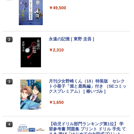
コン Windows11 Office搭載 軽量 13.3
(A1625) 周辺機器 / 発売時期2015年〜
【訳あり】 中古モニター 23〜24インチ
型 モバイルPC 富士通 LIFEBOOK E734
DP / HDMI / DVI VGA 端子選択可能 店長
￥49,500
Intel Celeron 第4世代CPU メモリ4GB S
おまかせ ケーブル付き サブモニターにお
￥4,680
SD128GB+外付けHDD250GB HD(1366×
すすめ 動作確認済み 30日保証 送料無料
768) 無線 bluetooth内蔵 DisplayPort対
応 送料無料 訳あり
￥4,200
￥7,980
【週末限定クーポン＆P5倍！】 中古パソ
永遠の記憶 [ 東野 圭吾 ]
2
2
コン 中古 デスクトップパソコン Office
付き 大容量 快適メモリ 第8世代 整備済
□◇〇【目が疲れにくい ブルーライトカ
￥2,310
2
み サポート充実 Windows11 Pro DELL
ット!!】iiyama/イイヤマ フルHD対応21.
OptiPlex 7060 Core i5 16GB 中古 パソ
中古ノートパソコン・ windows11 offic
5型 ProLite XUB2292HS-B1 HDMI対応
2
コン デスクトップパソコン
e付・整備済み品・富士通 ARROWS Tab
スピーカー内蔵 綺麗な鮮明画像 【中古】
Q508 文教モデル 10.1型 WUXGA タブレ
送料無料
ットPC (Atom / 4GB / 128GB / Window
￥49,999
s 11 & Office 2019 搭載) 本体＋専用キ
￥6,500
月刊少女野崎くん（18）特装版 セレク
3
ーボード付 ・初期設定不要
ト小冊子「堀と鹿島編」付き （SEコミッ
クスプレミアム） [ 椿いづみ ]
￥9,800
DELL Optiplex 7090 2500SFF (Win11x
3
64) 中古 Core i7-2.5GHz(11700)/メモリ
￥1,650
【中古】その他メーカー モバイルモニタ
3
16GB/HDD1TB/DVDマルチ [B:良品] 202
ー 15.6インチ フルHD【291-ud】
2年頃購入
【期間限定破格金額！】新生活 新古品 W
￥7,235
3
in11搭載 パソコンノートパソコンoffice
￥56,100
【幼児ドリル部門ランキング第1位】 学
4
付き 初心者向けノートPC 初期設定済 1
習参考書 問題集 プリント ドリル 手先 て
5.6型 インテル高速CPU ランダムで発送
さき 遊び「はじめての七田式プリント」