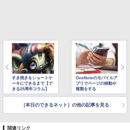
￥2,599
版ビッグガンガンコミックス)
コカ・コーラ やかんの麦茶 from 爽健美茶 ラ
ベルレス 650mlPET×24本
￥250
￥810
Xiaomi シャオミ REDMI Buds 8 Lite ワイヤ
￥2,009
レスイヤホン Bluetooth 5.4 ノイズキャンセ
リング ANC 36時間再生
￥3,480
すき焼きをショートケ
OneNoteのモバイルア
ーキにできるまで【で
プリでページの移動や
きる25周年コラム】
複製をする
［本日のできるネット］の他の記事を見る
関連リンク