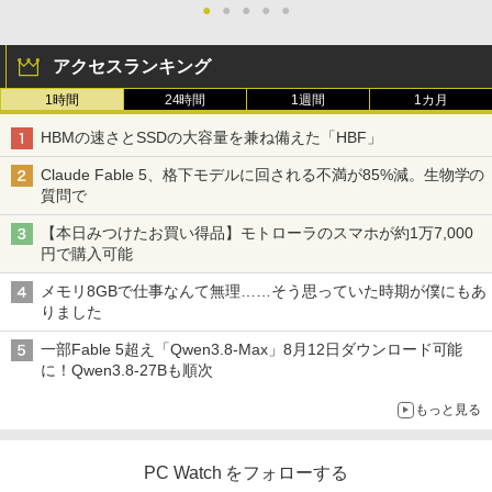
●
●
●
●
●
アクセスランキング
1時間
24時間
1週間
1カ月
HBMの速さとSSDの大容量を兼ね備えた「HBF」
Claude Fable 5、格下モデルに回される不満が85%減。生物学の
質問で
【本日みつけたお買い得品】モトローラのスマホが約1万7,000
円で購入可能
メモリ8GBで仕事なんて無理……そう思っていた時期が僕にもあ
りました
一部Fable 5超え「Qwen3.8-Max」8月12日ダウンロード可能
に！Qwen3.8-27Bも順次
もっと見る
PC Watch をフォローする