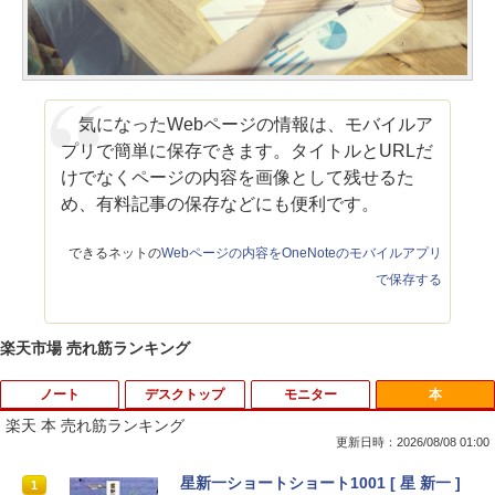
気になったWebページの情報は、モバイルア
プリで簡単に保存できます。タイトルとURLだ
けでなくページの内容を画像として残せるた
め、有料記事の保存などにも便利です。
できるネットの
Webページの内容をOneNoteのモバイルアプリ
で保存する
楽天市場 売れ筋ランキング
ノート
デスクトップ
モニター
本
楽天 本 売れ筋ランキング
更新日時：2026/08/08 01:00
【期間限定 キャンペン】中古ノートパソ
【中古】 Apple TV HD 32GB MR912J/A
【マラソンセール期間中ポイント5倍】
星新一ショートショート1001 [ 星 新一 ]
1
1
1
1