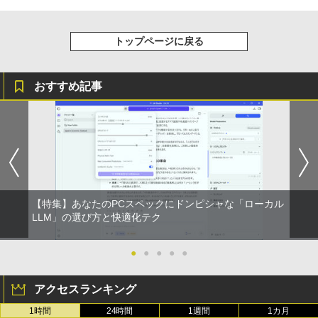
トップページに戻る
おすすめ記事
【特集】あなたのPCスペックにドンピシャな「ローカル
LLM」の選び方と快適化テク
●
●
●
●
●
アクセスランキング
1時間
24時間
1週間
1カ月