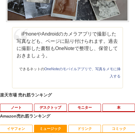
iPhoneやAndroidのカメラアプリで撮影した
写真なども、ページに貼り付けられます。過去
に撮影した書類もOneNoteで整理し、保管して
おきましょう。
できるネットの
OneNoteのモバイルアプリで、写真をメモに挿
入する
楽天市場 売れ筋ランキング
ノート
デスクトップ
モニター
本
Amazon売れ筋ランキング
イヤフォン
ミュージック
ドリンク
コミック
タブレットPC Microsoft Surface Pro 5/
ポイント10倍 中古パソコン デスクトッ
【マラソンセール期間中ポイント5倍】中
独身貴族は異世界を謳歌する 〜結婚し
1
1
1
1