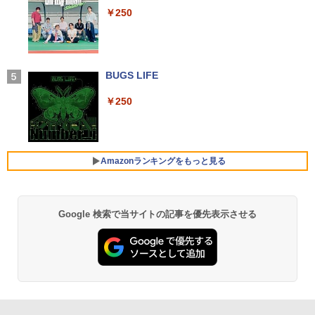
メモリ12GB SSD 256GB 15インチ フル
SSD512GB 初期設定済 ホワイト ブラッ
(型番: 9U5C1AA)
軽量 ブルートゥースHi-Fi 最大36時間再生 ぶ
￥250
￥19,800
HD HDMI USB3.0 WEBカメラ 無線LAN
ク
るーとゅーす コードレス ENCノイズキャン
Wifi Windows11 office JIS 日本語キー
セリング 自動ペアリング Type-C充電 マイク
￥12,900
ボード 新生活 事務 学生 初心者 NC15J
付き 防水 タッチ式音量調整 スポーツ/通勤/通
￥69,800
学/WEB会議(ホワイト)
￥32,800
赤ちゃんに転生した話(5) 【電子書籍】[
BUGS LIFE
5
￥1,964
24G4/11 23.8インチ フルHD 180Hz ゲー
茶々京色 ]
4
GMKtec GMK-K8 PLUS-32/1T-W11Pro
ミングモニター FastIPS 1ms(GTG)
4
￥250
(8845HS)
￥1,430
【マラソンセール期間中ポイント5倍】中
Xiaomi シャオミ REDMI Buds 8 Lite ワイヤ
￥13,591
4
古ノートパソコン 第8世代 Core i5 メモ
レスイヤホン Bluetooth 5.4 ノイズキャンセ
￥124,800
リ8GB SSD512GB 15.6インチ WXGA テ
リング ANC 36時間再生
ンキー Webカメラ 無線LAN Wi-Fi Wind
Amazonランキングをもっと見る
ows11 Lenovo ThinkPad L580 初期設
￥2,980
定済 すぐ使える 90日保証 送料無料
楽天1位★マラソン限定P2倍【クーポン
5
デスクトップPC Ryzen7 5700G メモリ1
利用で実質10,999円】モバイルモニター
5
￥32,980
6GB SSD1TB B550 グラボなし
15.6インチ モバイルディスプレイ FHD 1
Google 検索で当サイトの記事を優先表示させる
【Amazon.co.jp限定】 い・ろ・は・す 2L P
薬屋のひとりごと 17巻 (デジタル版ビッグガ
920*1080 非光沢 A+スクリーン IPS液晶
ET ラベルレス ×8本
ンガンコミックス)
パネル 薄型 軽量 USBType-C miniHDMI
￥148,700
カバースタンド付き PS4/PS5/Switch/P
￥1,112
￥770
C/Macなど対応 Ingnok yn02b
中古 HP EliteBook 840 G8 Core i5 1145
5
G7 第11世代CPU メモリ16GB SSD256G
B 14インチ フルHD Windows11 Pro 4Q
￥13,999
8U2EC#ABJ 1年保証 Bランク ノートパ
ソコン【CA】 ノートpc 中古ノートパソ
by Amazon 天然水 ラベルレス 500ml ×24本
異世界居酒屋「のぶ」(22) (角川コミックス・