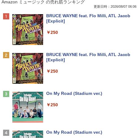
Amazon ミュージック の売れ筋ランキング
7+ 12.3インチ メモリ 8GB SSD256GB
プパソコン Windows 11【Office付】
古モニター 17インチ スクエア 店長おま
ない男の優雅なおひとりさまライフ〜
第7世代Core-i5 2.6GHz 2K解像度 2736
【Windows 11 Pro 64Bit搭載】DELL O
かせ VGA / DVI ケーブル付き サブモニタ
（8） 【電子書籍】[ 駒鳥ひわ ]
更新日時：2026/08/07 06:06
x 1824 タッチパネル Office付き/カメラ/
ptiplexシリーズ Core i5搭載/4G/新品SS
ー 監視用 ケーブル付き 動作確認済み 30
Anker Soundcore P40i オフホワイト
BRUCE WAYNE feat. Flo Milli, ATL Jacob
HDMI / Windows 11 Pro 中古タブレット
D 120GB/DVD-ROM/送料無料【オプショ
日保証 送料無料
￥792
[Explicit]
PC /ノートパソコン 2in1 中古 タブレッ
ン色々有】
￥7,990
ト WIFI Bluetooth
￥2,980
￥250
￥24,800
￥29,800
異世界魔王と召喚少女の奴隷魔術（30）
2
【電子書籍】[ 福田直叶 ]
【楽天1位！保護レザーケース付き】【タ
2
Anker Soundcore P31i ブラック
BRUCE WAYNE feat. Flo Milli, ATL Jacob
【エントリーでポイント100％還元のチ
ッチ選択】 モバイルモニター 15.6インチ
￥792
2
[Explicit]
【マラソンセール期間中ポイント5倍】中
ャンス】GMKtec ミニpc G3 Pro Intel C
ノングレア 非光沢 1080PフルHD コスパ
2
￥5,990
古ノートパソコン 第11世代 Core i5 メモ
ore i3 10110U 16GB DDR4 64GBまで増
高画質 デュアルモニター サブモニター
￥250
リ16GB M.2 SSD256GB 13.3インチ フ
設 512GB SSD M.2 2242 最大8TB Wind
ポータブルモニター ゲーミングモニター
ルHD ノングレア Webカメラ 無線LAN
ows11 Pro mini pc 4.1GHz WIFI6 BT5.
リモートワーク IPS Tpye-C/mini HDMI
Wi-Fi Bluetooth Windows11 東芝 dyna
2 小型PC VESA対応 ミニパソコン 2画面
pc ミニPC iPhone対応
ゾンビのあふれた世界で俺だけが襲われ
3
book G83/HS 初期設定済 すぐ使える 90
高性能 みにpc nucbox 省エネ デスクト
ない 5 【電子書籍】[ 増田ちひろ ]
日保証 送料無料
ップPC
Anker Soundcore Liberty 5 ミッドナイトブ
On My Road (Stadium ver.)
￥9,999
ラック
￥1,155
￥29,980
￥66,248
￥250
￥14,990
【公式・メーカー直販・送料無料】モニ
3
ター 新品 フルHD HP Series 3 Pro 324p
【マラソン値引中！ 当日出荷！】ノート
[VETESA正規販売店]デスクトップパソ
v 23.8 インチFHD VA モニター VA 23.8
ゼンリン住宅地図 B4判 兵庫県 たつの市
3
3
4
パソコン 新品 15.6インチ パソコン ノー
コン PC 一体型 新品 Windows11 27型 C
型 角度調整 VESA 100Hz 液晶HDMI VGA
【2026年アップグレード版】AOKIMI ワイヤ
On My Road (Stadium ver.)
発行年月202603 28229010R
トPC CPU Intel Pentium GOLD 6500Y
ore i7 第4世代 Office付き メモリ16GB
PS5 Nintendo Switch 3年保証 転送不可
レスイヤホン bluetooth イヤホン V12 小型