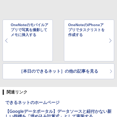
Xiaomi シャオミ REDMI Buds 8 Lite ワイヤ
￥22,500
art Basic)
レスイヤホン Bluetooth 5.4 ノイズキャンセ
リング ANC 36時間再生
￥1,625
ゲーミングモニター 24.5インチ 200Hz /
5
￥3,480
中古パソコン 一体型 富士通 ESPRIMO
165Hz / 144Hz モニター 1ms pcモニタ
5
WF1/B1 FMVWB1F1B Windows11 Cele
ー 1920*1080 FHD HDR パソコン モニタ
OneNoteのモバイルア
OneNoteのiPhoneア
ron 3865U 1.8GHz メモリ8GB 2TB 23.8
ー 非光沢 IPS VESA Freesync スピーカ
プリで写真を撮影して
プリでタスクリストを
インチ Office付き DVD Webカメラ 無線
ー内蔵 cocopar HG-245HCW [1+1年保
メモに挿入する
作成する
LAN Bluetooth 3ヶ月保証 wd2670 中古
証]
￥22,800
￥22,999
［本日のできるネット］の他の記事を見る
関連リンク
できるネットのホームページ
【Googleデータポータル】データソースと紐付かない新
しい指標を「埋め込み計算式」として実装する