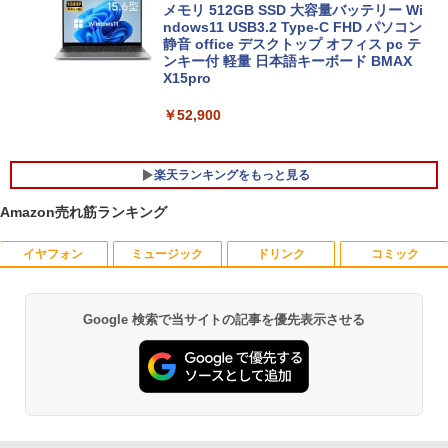
メモリ 512GB SSD 大容量バッテリー Wi
ndows11 USB3.2 Type-C FHD パソコン
静音 office デスクトップ オフィス pc テ
ンキー付 軽量 日本語キーボード BMAX
X15pro
￥52,900
楽天ランキングをもっと見る
Amazon売れ筋ランキング
イヤフォン
ミュージック
ドリンク
コミック
中古パソコン 一体型 富士通 ESPRIMO F
【エントリーで最大全額ポイント還元｜
おいしい！イラストレッスン クレパス
1
1
1
H52/S FMVF52SW Windows10 Celeron
8/11まで】 PHILIPS｜フィリップス USB
で描きました [ momo ]
1005M 1.90GHz メモリ4GB 1TB 21.5イ
-C接続 PCモニター ブラック 24E1N130
ンチ Office付き DVD Webカメラ 無線L
0A/11 [23.8型 /フルHD(1920×1080) /ワ
￥1,518
Google 検索で当サイトの記事を優先表示させる
Anker Soundcore P40i オフホワイト
BRUCE WAYNE feat. Flo Milli, ATL Jacob
by Amazon 天然水 ラベルレス 500ml ×24本
薬屋のひとりごと 17巻 (デジタル版ビッグガ
AN 3ヶ月保証 wd2685 中古
イド /100Hz]
[Explicit]
富士山の天然水 バナジウム含有 水 ミネラル
ンガンコミックス)
ウォーター ペットボトル 静岡県産 500ミリリ
￥7,990
￥15,800
￥19,620
ットル (Smart Basic)
￥250
￥770
80代になるとたいていボケるか死ぬ。70
2
￥1,380
代は神様から与えられた特別な時間 （幻
冬舎新書） [ 林真理子 ]
【★最大100%ポイント】おまかせ 中古
Philips｜フィリップス 液晶ディスプレ
2
2