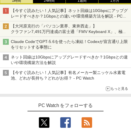
1時間
24時間
1週間
1カ月
【今すぐ読みたい！人気記事】ネット回線は10Gbpsにアップグ
レードすべきか？1Gbpsとの違いや環境構築方法を解説 - PC
Watch
【大河原克行の「パソコン業界、東奔西走」】
クラファン7,491万円達成の富士通「FMV Keyboard X」、極限
の静音化を追求
Claude CodeでGPT-5.6を使ったら凍結！Codexが宣言通り上限
をリセットする事態に
ネット回線は10Gbpsにアップグレードすべきか？1Gbpsとの違
いや環境構築方法を解説
【今すぐ読みたい！人気記事】有名メーカー製ニッケル水素電
池、どれが長持ち？どれがお得？ - PC Watch
もっと見る
PC Watch をフォローする