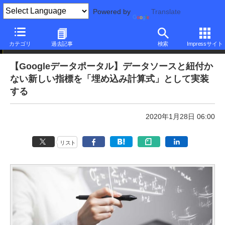
Powered by
Translate
本日のできるネット
カテゴリ
過去記事
検索
Impressサイト
【Googleデータポータル】データソースと紐付か
ない新しい指標を「埋め込み計算式」として実装
する
2020年1月28日 06:00
リスト