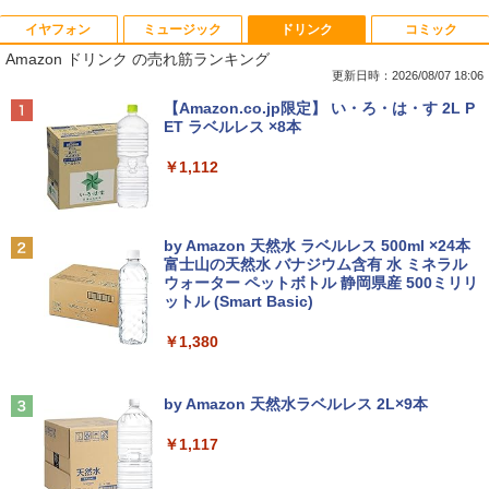
イヤフォン
ミュージック
ドリンク
コミック
Amazon(アマゾン) タブレットPC New F
PHILIPS/フィリップス 241V8/11 / 23.8型
なぜ、あの人のがんは消えたのか？
1
1
1
Amazon ドリンク の売れ筋ランキング
ire Max 11(2023年発売) グレー B0B2SD
ワイド 液晶ディスプレイ FullHD/HDMI
8BVX ［11型 /Wi-Fiモデル /ストレージ：
ケーブル標準添付【中古/送料無料】※沖
更新日時：2026/08/07 18:06
￥3,828
64GB］ B0B2SD8BVX [振込不可]
縄、離島を除く
Anker Soundcore P40i ブラック
BRUCE WAYNE feat. Flo Milli, ATL Jacob
【Amazon.co.jp限定】 い・ろ・は・す 2L P
[Explicit]
ET ラベルレス ×8本
￥19,980
￥5,500
￥7,990
￥250
￥1,112
トランスフォーマーFANBOOK 2026
2
【新古品】2026年福袋 ノートパソコン
【良い】送料無料 TF: PHILIPS / フィ
2
2
Windows11 ノートPC 14インチノート
リップス 23.8型 ワイド HDMI 24インチ
￥2,500
Anker Soundcore P31i ブラック
BRUCE WAYNE feat. Flo Milli, ATL Jacob
by Amazon 天然水 ラベルレス 500ml ×24本
パソコン 4GB 64GB パソコンOffice搭載
液晶モニター 243V7Q フルHD(1920x10
[Explicit]
富士山の天然水 バナジウム含有 水 ミネラル
薄型ノートPC インテルCeleron 第11世
80) スピーカー搭載 動作良品 中古
ウォーター ペットボトル 静岡県産 500ミリリ
￥5,990
代 日本語キーボードデュアル USB3.0 WI
【3ケ月保証】
ットル (Smart Basic)
￥250
FI Bluetooth テレワーク応援 初心者向
け
￥6,480
￥1,380
機動警察パトレイバーシバシゲオ×ぴあ
3
￥21,800
（ぴあMOOK）
Anker Soundcore Liberty 5 ミッドナイトブ
On My Road (Stadium ver.)
ラック
by Amazon 天然水ラベルレス 2L×9本
￥1,925
モバイルモニター 15.6インチ InnoView
3
￥250
モバイルディスプレイ 自立型 1920*1080
￥14,990
￥1,117
【1500円OFFクーポン】【訳アリ】【W
FHD ポータブルモニター IPS液晶パネル
3
EBカメラ＋フルHD】ノートパソコン 中
薄型 軽量 持ち運び 壁掛けに対応 Switc
古パソコン 13.3インチ SSD256GB メモ
h/PS3/PS4/PS5/Xbox One/PC/スマホ/U