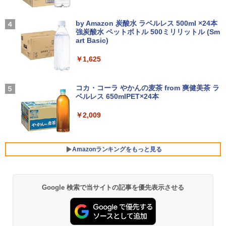
リ8GB Core i5-1135G7 第11世代 Micro
SBType-C/標準HDMI対応【選べる種
高校野球神奈川グラフ（2026） 第108回
4
soft Office付き Windows11 東芝 dyna
類】タッチ/ケース付き/4Kタイプ
【2026年アップグレード版】AOKIMI ワイヤ
On My Road (Stadium ver.)
全国高校野球選手権神奈川大会 [ 神奈川
book G83 中古 PC パソコン ノートPC S
レスイヤホン bluetooth イヤホン V12 小型
新聞社 ]
by Amazon 炭酸水 ラベルレス 500ml ×24本
SD1TB メモリ16GB 軽量 薄型 ダイナブ
軽量 ブルートゥースHi-Fi 最大36時間再生 ぶ
強炭酸水 ペットボトル 500ミリリットル (Sm
￥8,980
￥250
ック
るーとゅーす コードレス ENCノイズキャン
art Basic)
￥2,200
セリング 自動ペアリング Type-C充電 マイク
付き 防水 タッチ式音量調整 スポーツ/通勤/通
￥29,800
￥1,625
学/WEB会議(ホワイト)
11.6インモバイルモニターIPS小型ディス
4
プレイ 1366x768 防眩光 薄型 軽量USB
BUGS LIFE
魔女と傭兵（9） 【電子書籍】[ 宮木真人
5
￥1,964
Type-C HDMIサブモニター スピーカー内
]
コカ・コーラ やかんの麦茶 from 爽健美茶 ラ
ノートパソコン 14インチ 新品 Windows
蔵Rasp PI5 /PC/Macなど対応ポータブル
ベルレス 650mlPET×24本
4
￥250
11 Pro Office搭載 日本語キーボード メ
ディスプレイ (ブラック, 11.6)
￥792
モリ 8GB SSD 128GB 256GB 512GB 1
Xiaomi シャオミ REDMI Buds 8 Lite ワイヤ
￥2,009
TB Webカメラ WiFi Bluetooth 選べる
レスイヤホン Bluetooth 5.4 ノイズキャンセ
￥9,280
カラー 14型 薄型 軽量 初心者 学習向け P
リング ANC 36時間再生
C ピンク シルバー 最短当日出荷
￥3,480
Amazonランキングをもっと見る
￥29,800
【お買い物マラソ開催中！P最大31.5%還
5
元】5年保証/Type-C/100Hz 24インチ モ
ニター USB-C IPSパネル スピーカー内蔵
HDR10 Adaptive Sync VESA対応 チル
Google 検索で当サイトの記事を優先表示させる
薬屋のひとりごと 17巻 (デジタル版ビッグガ
超軽量 フルHD｜富士通 U939｜中古ノー
ト調整可 オフィス用PCモニター フレー
5
ンガンコミックス)
トパソコン Windows11 office付き｜Co
ムレス Type-C/HDMIポート 高画質 FHD
re i5 第8世代｜メモリ 8GB SSD 256GB
フルHD 液晶モニター Minifire MF24X3C
￥770
｜フルHD｜中古ノートパソコン 軽量｜