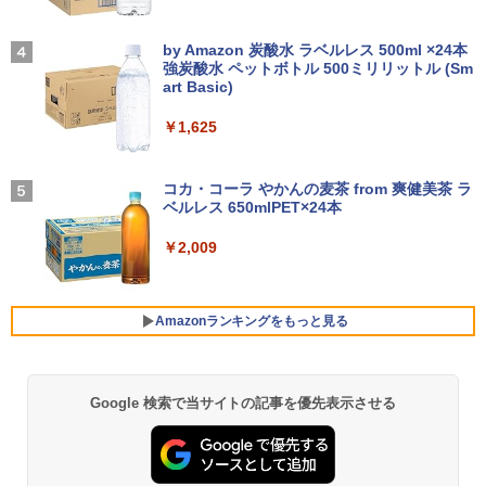
(タッチペン非付属)【整備済み中古品】
ン】 【3年保証】HP PRODESK 400 G6
スピーカー内蔵 ヘッドホン端子 VESA対
アーティストのための人体解剖学 ドロー
4
DM SSD512GB メモリ8GB Core i5 Win
応 テレワーク 在宅勤務 法人向け オフィ
【2026年アップグレード版】AOKIMI ワイヤ
On My Road (Stadium ver.)
イング フォーム＆ポーズ [ Tom Fox ]
dows 11 Pro 中古 アウトレット 返品 送
ス TERRA 2441W
レスイヤホン bluetooth イヤホン V12 小型
by Amazon 炭酸水 ラベルレス 500ml ×24本
￥16,700
料無料 中古デスクトップパソコン 中古パ
軽量 ブルートゥースHi-Fi 最大36時間再生 ぶ
強炭酸水 ペットボトル 500ミリリットル (Sm
￥250
￥5,500
ソコン デスクトップパソコン デスクトッ
るーとゅーす コードレス ENCノイズキャン
art Basic)
￥9,999
プ PC ミニPC OFFICE付き
セリング 自動ペアリング Type-C充電 マイク
付き 防水 タッチ式音量調整 スポーツ/通勤/通
￥1,625
【1500円OFFクーポン】【テンキー&Wi
4
学/WEB会議(ホワイト)
￥52,800
-Fi】ノートパソコン 15.6インチ SSD128
ROCKIN'ON JAPAN (ロッキング・オ
GB メモリ8GB Core i3 第8世代 Micros
【楽天1位！保護レザーケース付き】【タ
BUGS LIFE
5
4
￥1,964
ン・ジャパン) 2026年 10月号
oft Office付き Windows11 Lenovo Thi
ッチ選択】 モバイルモニター 15.6インチ
コカ・コーラ やかんの麦茶 from 爽健美茶 ラ
nkpad L580 中古ノートパソコン PC パ
ノングレア 非光沢 1080PフルHD コスパ
ベルレス 650mlPET×24本
￥250
ソコン 中古ノートPC 中古PC SSD1TB
＼3年保証／ デスクトップパソコン パソ
高画質 デュアルモニター サブモニター
￥1,080
4
メモリ16GB 中古パソコン レノボ
コン Windows11 新品 Office付き イン
ポータブルモニター ゲーミングモニター
Xiaomi シャオミ REDMI Buds 8 Lite ワイヤ
￥2,009
テル 第13世代 Core i5 4590~Core i7 13
リモートワーク IPS Tpye-C/mini HDMI
レスイヤホン Bluetooth 5.4 ノイズキャンセ
700 5.20GHz 16コア24スレッド メモリ
pc ミニPC iPhone対応
リング ANC 36時間再生
￥21,800
8~32GB SSD 256GB~1TB デスクトップ
PC office2021 ゲーム 本体のみ
￥9,999
￥3,480
Amazonランキングをもっと見る
￥57,999
【中古パソコン】Microsoft Surface Go
5
2｜10.5インチ｜タッチ対応 PixelSense
｜第8世代 Core m3-8100Y｜メモリ8GB
HP P224 LED液晶モニター 21.5インチワ
5
Google 検索で当サイトの記事を優先表示させる
薬屋のひとりごと 17巻 (デジタル版ビッグガ
｜高速128GB SSD｜Win 11 & Office 20
イド 薄型 液晶ディスプレイ 1920×1080
ンガンコミックス)
19｜軽量モバイルタブレットPC｜プラチ
【エントリーでポイント100％還元のチ
（フルHD）白色LEDバックライト IPSパ
5
ナ｜本体のみ｜キーボードなし
ャンス】GMKtec ミニPC AMD Ryzen 5
ネル 非光沢 ノングレア ディスプレイポ
￥770
7640HS 6コア12スレッド MAX5.0GHz D
ート HDMI VGA PS4 switch 対応 スイッ