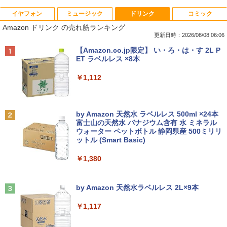
イヤフォン
ミュージック
ドリンク
コミック
【法人限定】バッファロー WLE-OP-AC
【マラソンセール期間中ポイント5倍】中
アースドリームス 厳選おまかせモニター
【3千円以上送料無料】夏目友人帳 1-33
1
1
1
1
Amazon ドリンク の売れ筋ランキング
12C2 WLE-OP-AC12C後継品 エアステ
古デスクトップパソコン Core i7 第9世代
21.5型〜27型ワイド 【HDMI対応 / FULL
巻セット
ーション プロ用 12V ACアダプター
メモリ16GB M.2 SSD512GB DVD-ROM
HD解像度】 大手メーカー液晶 (Dell/HP/
更新日時：2026/08/08 06:06
DisplayPort DVI 省スペース Windows1
NEC等) テレワーク デュアルモニター S
￥19,404
Anker Soundcore P40i オフホワイト
BRUCE WAYNE feat. Flo Milli, ATL Jacob
【Amazon.co.jp限定】 い・ろ・は・す 2L P
1 マウスコンピューター MPro-S201X 初
witch PS4 PS5対応 【整備済み中古品】
￥3,570
[Explicit]
ET ラベルレス ×8本
期設定済 すぐ使える 90日保証 送料無料
￥7,990
￥6,470
￥250
￥1,112
￥37,980
「こうして日本人だけが騙される」マス
中古ノートパソコン 訳あり パナソニック
2
2
コミが報じない「国際政治
Let's note SZ6 Core i5 Windows11 Pro
Office 2024付き メモリ4GB/8GB選択可
【お買い物マラソン限定価格】モニター
2
Anker Soundcore P31i ブラック
BRUCE WAYNE feat. Flo Milli, ATL Jacob
by Amazon 天然水 ラベルレス 500ml ×24本
SSD256GB/512GB/1TB選択可 12型 無
【全品最大2500円OFFクーポン】【超小
21.5インチ 100Hz FHD VAパネル スピー
￥2,970
2
[Explicit]
富士山の天然水 バナジウム含有 水 ミネラル
線LAN HDMI 軽量 モバイル ビジネス 在
型 第8世代 i5】 Core i5 第8世代 DELL O
カー搭載 ブルーライト軽減 ノングレアタ
ウォーター ペットボトル 静岡県産 500ミリリ
￥5,990
宅勤務 学生向け
ptiPlex 3060 MicroDisplayPort Office
イプ 壁掛け対応 省スペース 角度調整 高
ットル (Smart Basic)
￥250
付き Windows11 メモリ8GB/16GB SSD
視野角 178° Adaptive-Sync対応 MAXZ
256GB/512GB/ 1TB HDMI 2画面同時出
EN MJM22CH03-F100 2608mr
￥12,980
￥1,380
力 WIFI USB3.0 ミニPC 本体 デスクトッ
筋肉 脳 血管 腸 骨 5つの力が毎日高ま
3
プパソコン 中古 パソコン
￥9,930
る！ 鎌田式長生き常備菜 [ 鎌田 實 ]
Anker Soundcore Liberty 5 ミッドナイトブ
On My Road (Stadium ver.)
ラック
by Amazon 天然水ラベルレス 2L×9本
￥42,999
￥1,694
【ポイント10倍 期間限定】dynabook K
3
￥250
70 第11世代 intel N4500 10.1型 高精細 I
￥14,990
￥1,117
PSノングレア 無音ファンレス Wi-Fi 6 W
液晶モニター PCディスプレイ 23.8 24イ
3
EBカメラ 初期設定済み すぐ使える Win
ンチ 144Hz 1ms IPS フルHD ノングレア
dows 11 頑丈設計 2in1 タブレットPC
【期間限定P15倍+最大10%OFFクーポ
非光沢 ブルーライトカット HDMI VGA
3