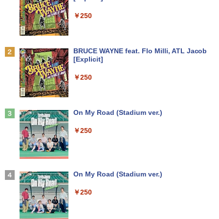
ン色々有】
￥7,990
￥2,200
￥250
￥24,800
ハヤブサ消防団 森へつづく道 【電子書
2
Anker Soundcore P31i ブラック
BRUCE WAYNE feat. Flo Milli, ATL Jacob
【エントリーでポイント100％還元のチ
籍】[ 池井戸潤 ]
2
[Explicit]
ャンス】GMKtec ミニpc G3 Pro Intel C
￥5,990
ore i3 10110U 16GB DDR4 64GBまで増
￥2,200
￥250
設 512GB SSD M.2 2242 最大8TB Wind
ows11 Pro mini pc 4.1GHz WIFI6 BT5.
2 小型PC VESA対応 ミニパソコン 2画面
高性能 みにpc nucbox 省エネ デスクト
ップPC
Anker Soundcore Liberty 5 アプリコットピ
On My Road (Stadium ver.)
送料無料【中古】ガラスの仮面 1〜49巻
3
ンク
までの全巻セット 花とゆめコミックス 美
￥66,248
￥250
内すずえ 白泉社（少女コミック）
￥-
￥7,838
[VETESA正規販売店]デスクトップパソ
3
コン PC 一体型 新品 Windows11 27型 C
【2026年アップグレード版】AOKIMI ワイヤ
On My Road (Stadium ver.)
ore i7 第4世代 Office付き メモリ16GB
レスイヤホン bluetooth イヤホン V12 小型
永遠の記憶 [ 東野 圭吾 ]
4
SSD512GB 初期設定済 ホワイト ブラッ
軽量 ブルートゥースHi-Fi 最大36時間再生 ぶ
￥250
ク
るーとゅーす コードレス ENCノイズキャン
￥2,310
セリング 自動ペアリング Type-C充電 マイク
付き 防水 タッチ式音量調整 スポーツ/通勤/通
￥69,800