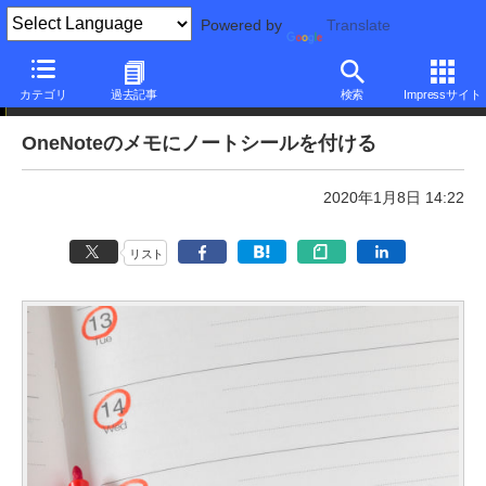
Powered by
Translate
本日のできるネット
カテゴリ
過去記事
検索
Impressサイト
OneNoteのメモにノートシールを付ける
2020年1月8日 14:22
リスト