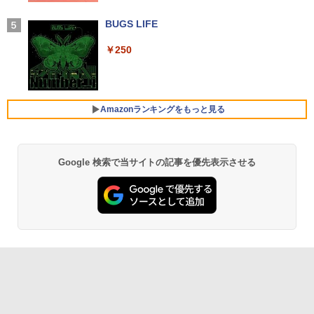
学/WEB会議(ホワイト)
BUGS LIFE
￥1,964
GMKtec GMK-K8 PLUS-32/1T-W11Pro
片田舎のおっさん、剣聖になる 11 〜
4
￥250
5
(8845HS)
ただの田舎の剣術師範だったのに、大成
Xiaomi シャオミ REDMI Buds 8 Lite ワイヤ
した弟子たちが俺を放ってくれない件〜
レスイヤホン Bluetooth 5.4 ノイズキャンセ
￥124,800
【電子書籍】[ 佐賀崎しげる ]
リング ANC 36時間再生
Amazonランキングをもっと見る
￥1,430
￥2,980
デスクトップPC Ryzen7 5700G メモリ1
5
6GB SSD1TB B550 グラボなし
Google 検索で当サイトの記事を優先表示させる
【Amazon.co.jp限定】 い・ろ・は・す 2L P
薬屋のひとりごと 17巻 (デジタル版ビッグガ
ET ラベルレス ×8本
ンガンコミックス)
￥148,700
￥1,112
￥770
by Amazon 天然水 ラベルレス 500ml ×24本
異世界居酒屋「のぶ」(22) (角川コミックス・
富士山の天然水 バナジウム含有 水 ミネラル
エース)
ウォーター ペットボトル 静岡県産 500ミリリ
ットル (Smart Basic)
￥832