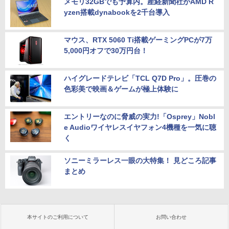
メモリ32GBでも予算内。産経新聞社がAMD R
yzen搭載dynabookを2千台導入
マウス、RTX 5060 Ti搭載ゲーミングPCが7万
5,000円オフで30万円台！
ハイグレードテレビ「TCL Q7D Pro」。圧巻の
色彩美で映画＆ゲームが極上体験に
エントリーなのに脅威の実力!「Osprey」Nobl
e Audioワイヤレスイヤフォン4機種を一気に聴
く
ソニーミラーレス一眼の大特集！ 見どころ記事
まとめ
本サイトのご利用について
お問い合わせ