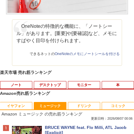
OneNoteの特徴的な機能に、「ノートシー
ル」があります。[重要]や[要確認]など、メモに
すばやく目印を付けられます。
できるネットの
OneNoteのメモにノートシールを付ける
楽天市場 売れ筋ランキング
ノート
デスクトップ
モニター
本
Amazon売れ筋ランキング
イヤフォン
ミュージック
ドリンク
コミック
ポイント10倍 中古パソコン デスクトッ
【予約商品】2027年度カレンダー ミニミ
1
1
Amazon ミュージック の売れ筋ランキング
プパソコン Windows 11【Office付】
ニ日めくり 米津祐介 C-1776-YZ グリー
【Windows 11 Pro 64Bit搭載】DELL O
ティングライフ 大人 かわいい インテリ
更新日時：2026/08/07 00:06
ptiplexシリーズ Core i5搭載/4G/新品SS
ア イラスト 令和9年 おしゃれ イラスト
Anker Soundcore P40i オフホワイト
BRUCE WAYNE feat. Flo Milli, ATL Jacob
D 120GB/DVD-ROM/送料無料【オプショ
ミニサイズ 手のひらサイズ
[Explicit]