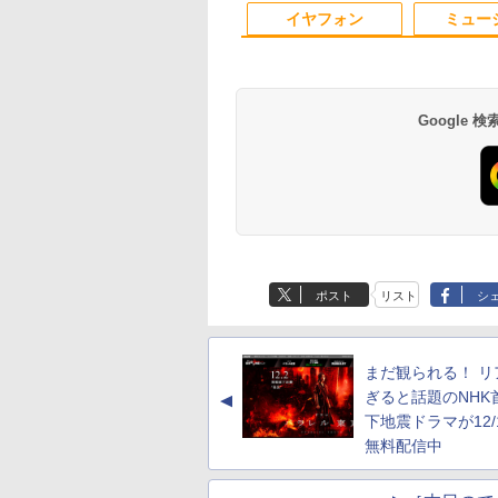
 ノートPC
対応【整備済み中
 ブルーライト軽減
Windows11 Win11正式
Bluetooth5.2 2.5Gbps
【1年保証】
ン 1186aR 10249091
イヤフォン
ミュー
11【NC14J】
】
7X3A
対応
LAN*2 VESA 静音
mini pc Windows11
Pro 4K 3画面出力 M6
Ultra
Google
Anker Soundcore
BRUCE WAYNE feat.
【Amazon.co.jp限
薬屋のひとりごと 17
Anker Soundcore
BRUCE WAYNE feat
by Amazon 天然水
異世界居酒屋「の
P40i ブラック
Flo Milli, ATL Jacob
定】 い・ろ・は・す
巻 (デジタル版ビッグ
P31i ブラック
Flo Milli, ATL Jacob
ラベルレス 500ml
ぶ」(22) (角川コミッ
[Explicit]
2L PET ラベルレス
ガンガンコミックス)
[Explicit]
×24本 富士山の天然
クス・エース)
￥7,990
￥5,990
ポスト
リスト
シ
×8本
水 バナジウム含有 
￥250
￥1,112
￥770
￥250
￥1,380
￥832
ミネラルウォーター
ペットボトル 静岡県
産 500ミリリットル
まだ観られる！ リ
(Smart Basic)
ぎると話題のNHK
▲
下地震ドラマが12/
無料配信中