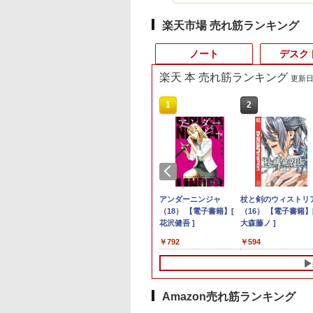
楽天市場 売れ筋ランキング
ノート
デスク
楽天 本 売れ筋ランキング
更新日時
10
10
10
10
1
1
1
1
2
2
2
2
品】14インチワイ
el Core i7搭載】
買い物マラソ開催
ビマガジン特別編
【★最大100%ポイン
【エントリーでポイン
MAZZEL 1st
液晶ディスプレイ ア
【期間限定 ポイント
【今だけ】全品ポイン
R090-DELL E2220H
アンダーニンジャ
中古ノートパソコン
デスクトップパソコ
中古モニター | 液晶
杖と剣のウィストリ
晶 フルHD ノート
 OptiPlex 3050 SFF
P最大31.5%還元】
ウルトラマンシリ
ト】【第8世代・4コ
ト100％還元のチャン
photobook with
イ・オー・データ DI-
UP＆クーポン配布】
ト10倍 お買い物マラソ
21.5インチ 液晶モニタ
（18） 【電子書籍】[
HP ProBook 450 G5
デル DELL optiplex
ィスプレイ | I-O DA
（16） 【電子書籍】
ン office付き
ペースデスクトッ
ー 27/34型
60周年記念 全ウ
ア・8スレッド】HP
ス】GMKtec ミニPC
ZEAL [ MAZZEL ]
A271DB [ワイド液晶
Lenovo 500e
ン★8/4～8/11★中古パ
1点 フル
花沢健吾 ]
G6 G7 G8 第10世代
3070SF Micro 9世代
| LCD-AH241EDB-B
大森藤ノ ]
l Pentium GOLD
コン/DDR4
z/200hz/100hz ゲ
ラマン記録大鑑 [
ProBook 450 G6/第8世
AMD Ryzen 5 7640HS
ディスプレイ 27
Chromebook Gen 4s
ソコン デスクトップ
HD(1920x1080)
Core i3/i5選択可
Core i5 メモリ8GB
| 23.8型ワイドTFT
800
800
,999
,500
￥34,800
￥91,999
￥4,950
￥15,380
￥36,800
￥22,800
￥3,650
￥792
￥24,980
￥32,780
￥6,280
￥594
0Y メモリ8GB M.2
B、
ングモニター USB
社 ]
代 Core i5/メモ
6コア12スレッド
型/1920×1080/3辺フレ
2in1 ノートパソコン
PC FUJITSU
DisplayPort/VGA 応答
Windows11 Pro Off
16GB SSD256GB
1920×1080(フルHD) 
A SSD256GB
256GB/Windows11Pro
E-C端子対応 HDMI
リ:8GB/16GB/SSD:256GB/512GB/1TB/15.6
MAX5.0GHz DDR5
ームレス]
83L5S00000
ESPRIMO Q558/B
速度:5ms ★送料無料
2024付き メモリ16G
HDMI office
LEDバックライト | 
.0 HDMI WEBカ
INGSOFT WPS
 1ms応答 ㍶モニタ
型液晶/WEBカメラ/Wi-
32GB/最大128GB
ChromeOS N100 メモ
Core i5 9500T メモリ
★【中古動作品】
SSD512GB 15.6型
Windows11 pro Win
ピーカー内蔵 2系統
Bluetooth 無線
ce/WiFi、
パソコン モニター 非
fi/Bluetooth/USB3.1/Type-
Radeon 760M PCIe3.0
リ4GB eMMC64GB
8GB 中古SSD 2.5イン
Webカメラ テンキー
4K 対応 ミニPC デ
力(VGA・HDMI) | V
Windows11 JIS
etooth/光学ドライ
 スピーカー内蔵
C/HDMI/中古PC 中古ノ
M.2 2280 SSD1TB/最
11.6インチ タッチ対応
チ256GB Windows11
軽量 ビジネス 在宅
トップパソコン デス
ケーブル・電源ケー
Amazon売れ筋ランキング
 日本語配列キーボ
VD）/4Kディスプ
/Freesync/MPRT1ms/VESA
ートパソコン
大2×8TB USB4
再生品Aランク
Pro 64bit【送料無料】
学生向け
トップ PC 中古パソ
ル付属【30日保証】