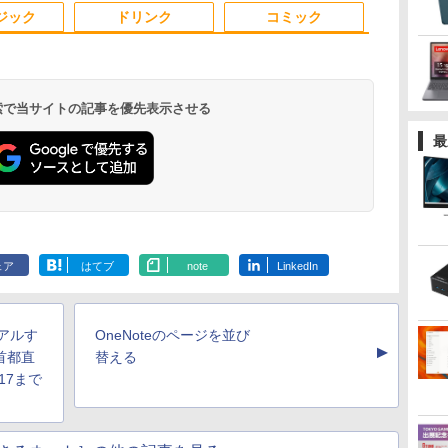
ン 中古パソコン 中古
USB 3.0 HDMI 2画面同
ル VESAフル FHDノン
世代｜ノートパソコン
ーク 家庭用 省スペー
ント】【メーカー1年
SSD1TB(最大) 大容量
ワーク simplus シンプ
dynabook G
サブモニター c
ジック
ドリンク
コミック
PC】（Windows10も
時出力可 無線機能 テレ
グレア MAXZEN
｜パソコン｜PC｜中古
スPC
保証】
バッテリービジネス 大
ラス SP-MBM156 【送
期設定済 す
対応可能 Win10）
ワーク 在宅勤務 パソコ
JM22CH02
PC
学生 プレゼント 学生
料無料】
90日保証 送
ン
向け
 検索で当サイトの記事を優先表示させる
最
.
Anker Soundcore
On My Road
by Amazon 天然水
ONE PIECE モノクロ
【2026年アップグレ
On My Road
by Amazon 炭酸水
HUNTER×HUNTER
Xiaomi シャオミ
BUGS LIFE
コカ・コーラ やかんの
スーパーの裏でヤニ吸
Liberty 5 ミッドナイ
(Stadium ver.)
ラベルレス 2L×9本
版 115 (ジャンプコミ
ード版】AOKIMI ワ
(Stadium ver.)
ラベルレス 500ml
モノクロ版 39 (ジャ
REDMI Buds 8 Lite ワ
麦茶 from 爽健美茶 ラ
うふたり 9巻 (デジタル
￥250
トブラック
ックスDIGITAL)
イヤレスイヤホン
×24本 強炭酸水 ペッ
ンプコミックス
イヤレスイヤホン
ベルレス
版ビッグガンガンコミ
￥250
￥1,117
￥250
ェア
はてブ
note
LinkedIn
水
bluetooth イヤホン
トボトル 500ミリリ
DIGITAL)
Bluetooth 5.4 ノイズ
650mlPET×24本
ックス)
￥14,990
￥594
￥1,964
￥1,625
￥572
￥3,480
￥2,009
￥810
V12 小型軽量 ブルー
ットル (Smart
キャンセリング ANC
トゥースHi-Fi 最大
Basic)
36時間再生
36時間再生 ぶるーと
アルす
OneNoteのページを並び
ゅーす コードレス
▲
ENCノイズキャンセ
首都直
替える
リング 自動ペアリン
17まで
グ Type-C充電 マイ
ク付き 防水 タッチ式
音量調整 スポーツ/通
勤/通学/WEB会議(ホ