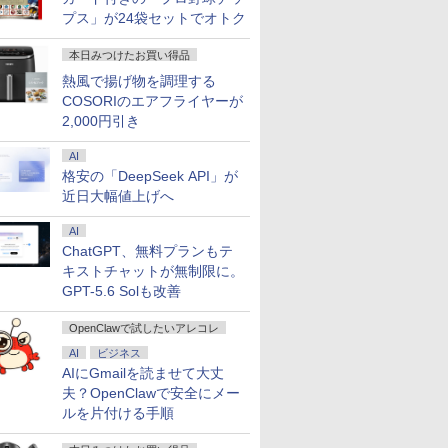
プス」が24袋セットでオトク
本日みつけたお買い得品
熱風で揚げ物を調理する
COSORIのエアフライヤーが
2,000円引き
AI
格安の「DeepSeek API」が
近日大幅値上げへ
AI
ChatGPT、無料プランもテ
キストチャットが無制限に。
GPT-5.6 Solも改善
OpenClawで試したいアレコレ
AI
ビジネス
AIにGmailを読ませて大丈
夫？OpenClawで安全にメー
ルを片付ける手順