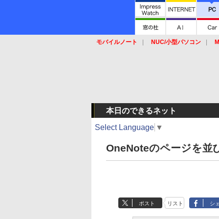
モバイルノート
NUC/小型パソコン
M
SSD
キーボード
マウス
本日のできるネット
Select Language
▼
OneNoteのページを
ポスト
リスト
シ