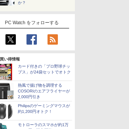
か？
PC Watch をフォローする
7
7
7
7
8
8
8
8
9
9
9
9
10
10
10
10
買い得情報
カード付きの「プロ野球チッ
プス」が24袋セットでオトク
ール期間
搭載 第
広色域 】
） 【電
エントリーで最大10
【中古ゲーミングPC】
ふかふかダンジョン攻
【1,600円OFFクーポ
＼11日まで限定価格／
「セールで99,900円」
【16%OFF！8/11 1:59
【幼児ドリル部門ラン
【新品】14インチワイ
【Intel Core i7搭載】
【お買い物マラソ開催
テレビマガジン特別編
【★最大10
【エントリ
MAZZEL 1
液晶ディス
熱風で揚げ物を調理する
倍】中古
i5【中
イルモニタ
真人 ]
倍！｜
構成が選択できる！
略記〜俺の異世界転生
ン 8/4 20:00-8/11
ノートパソコン 新品
GEEKOM A7 Max ミニ
まで】AOPEN ゲーミ
キング第1位】 学習参
ド液晶 フルHD ノート
Dell OptiPlex 3050 SFF
中！P最大31.5%還元】
集 ウルトラマンシリ
ト】【第8世
ト100％
photobook
イ・オー・デ
COSORIのエアフライヤーが
 第11世
FF 400
チ 5mm薄型
MicrosoftOffice 2024
Ryzen7 Ryzen5 BTO
冒険譚〜/ 20 【電子書
01:59】Xiaomi モニタ
Intel Pentium GOLD
PC AMD Ryzen 9
ングモニター 23.8イン
考書 問題集 ちえ・も
パソコン office付き
省スペースデスクトッ
モニター 27/34型
ーズ60周年記念 全ウ
ア・8スレッ
ス】GMKt
ZEAL [ MA
A271DB
2,000円引き
メモリ
500
金製 軽量
可｜Sony VAIO Pro
新品ケース 新品SSD
籍】[ KAKERU ]
ー A27i 2026 Xiaomi
6500Y メモリ12GB
7940HS搭載
チ IPS フルHD 非光
じ・かずを学ぶ決定版
Intel Pentium GOLD
プパソコン/DDR4
260hz/200hz/100hz ゲ
ルトラマン記録大鑑 [
ProBook 4
AMD Ryze
ディスプレ
￥26,999
￥85,980
￥792
￥15,580
￥32,800
￥99,900
￥14,980
￥15,800
￥34,800
￥37,800
￥14,999
￥16,500
￥34,800
￥91,999
￥4,950
￥15,380
SD256GB
72% 非光沢
VJPG/K13 ブラック｜
新品クーラー使用
Monitor A27i 2026 デ
SSD256GB
【8745HS/H255より上
沢 200Hz (144Hz
「七田式プリントD」
6500Y メモリ8GB M.2
16GB、
ーミングモニター USB
講談社 ]
代 Core i5
6コア12
型/1920×
Philipsのゲーミングマウスが
フルHD ノ
) + HDD
80FHD
Office付き｜13.3型フ
CPU・グラボ選択可能
ィスプレイ 1080P 27
Windows11 WPS
位】Radeon 780M(単
165Hz 対応) 0.5ms
SATA SSD256GB
SSD:256GB/Windows11Pro
TYPE-C端子対応 HDMI
リ:8GB/16G
MAX5.0GH
ームレス]
約1,200円オトク！
bカメラ
ー16GB
nc/ブルー
ルHD高解像度｜Core
GeForce GTX 1660
インチ 144Hzリフレッ
Office付き 初期設定済
体GPU級性能)｜
sRGB 99% AMD
USB3.0 HDMI WEBカ
& KINGSOFT WPS
端子 1ms応答 ㍶モニタ
型液晶/WEB
32GB/最大
i
/HDMI/ス
i5 第10世代 10210Uメ
SUPER / Ti / RTX3050
シュレート sRGB99%
み 15.6インチ フルHD
128GB DDR5拡張可能
FreeSync Premium
メラ Bluetooth 無線
Office/WiFi、
ー パソコン モニター 非
fi/Bluetoot
Radeon 76
mtb-k】
バー付
モリ 8GB｜Wi-Fi
/ RTX3060Ti
1670万色 300nits ΔE
ノートPC 初心者 学生
｜USB4×2｜4画面8K
HDR10 HDMI 2.0
LAN Windows11 JIS
Bluetooth/光学ドライ
光沢 スピーカー内蔵
C/HDMI/
M.2 2280
モトローラのスマホが約1万
 東芝
X/Switch/PC/Mac
Bluetooth WEBカメラ
Windows11 店長おす
＜1 低ブルーライト 大
在宅ワーク テンキー
｜デュアル2.5G LAN
DisplayPort 1.2 スピ
規格 日本語配列キーボ
ブ（DVD）/4Kディスプ
HDR/Freesync/MPRT1ms/VESA
ートパソコ
大2×8TB 