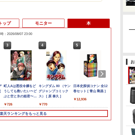
トップ
モニター
本
：2026/08/07 23:00
3
3
3
3
4
4
4
4
5
5
5
5
6
6
6
6
お
ン
デ
ア
送料無料 あす楽対応 即
Win11搭載 デスクトッ
【期間限定10%OFFク
町人Aは悪役令嬢をど
超得2,000円OFF&P5倍
【最新モデル】デスク
ゲーミングモニター
キングダム 80 （ヤン
【新品】【楽天1
Acer｜エイサー 超小型
【新商品特価11699
日本史探偵コナン 全12
【マラソンセ
程度良好 SSD
【sRGB90%
魔女と傭兵（9
TA
[
日発送 中古良品 フル
プパソコン ミニPC
ーポン 8/12 10時まで】
うしても救いたい〜ど
｜第8世代 office付き
トップパソコン 一体型
21.5インチ PCモニタ
グジャンプコミック
位！】ノートパソコン
デスクトップパソコン
円！8/11 1:59迄】モバ
巻セット [ 青山 剛昌 ]
中ポイント5
12世代 Core 
楽天1位 モバ
子書籍】[ 宮木
-B
HD対応WUXGA 12.1イ
miniPC 初心者向け
モニター 21.5型 液晶デ
ぶと空と氷の姫君〜
｜楽天1位 三冠獲得｜
22型液晶 Core i5 高速
ー 100Hz 5ms
ス） [ 原 泰久 ]
新品第13世代CPU搭載
RB102-
イルモニター 15.6イン
ノートパソコン
古】 HP Pro S
ー 15.6イン
￥12,936
￥792
ンチ Panasonic Let's
Office付き
ィスプレイ ベゼル ディ
10【電子書店共通特典
豪華特典付き｜最大
CPU搭載 Windows11
1920×1080 FHD VAパ
ノートPC Office付き
N18U(Windows 11
チ ポータブルモニター
代 Core i5 
G9Core i5 12
耐久アルミ合
￥28,589
￥39,800
￥9,480
￥726
￥29,800
￥42,980
￥8,999
￥770
￥29,800
￥52,800
￥11,699
￥29,980
￥62,800
￥11,980
ice
|
note CF-SZ6Z
Windows11 初心者向
スプレイ 液晶モニター
イラスト付】 【電子書
180日保証｜Core i5 第
& Office付き メモリ
ネル ノングレア 非光
ノートパソコン 初心者
Pro/Intel Processor
モバイルディスプレイ
16GB M.2 S
3.0GHzSSD
780g sRGB
B
ス
Windows11 七世代
け 初期設定済 省スペー
PCモニター 壁掛け フ
籍】[ 目黒三吉 ]
8世代｜中古ノートパ
8GB SSD256GB Wi-Fi
沢 チルト調整 PCモニ
向け Windows11 初期
N150/メモリ 8GB/SSD
1920×1080 フルHD IPS
13.3インチ 
256GB(NVMe
IPS 1920x10
楽天ランキングをもっと見る
11
入
Core i7-7600U 16GB
ス 高さ4.4cm 軽量 モ
リッカーレス
ソコン Windows11
対応 USB3.0 一体型PC
ター simplus シンプラ
設定済 Webカメラ
256GB) RB102-N18U
パネル 非光沢 HDR ス
ングレア We
500GBメモリ
HDR/FreeSy
スク
GA
爆速512GB-SSD カメ
ニター取り付け可 イン
FreeSync 21.5インチ
office付き｜15.6型 テ
テンキー付きキーボー
ス SP-NMT21【送料無
zoom 日本語キーボー
ピーカー内蔵 保護カバ
無線LAN Wi-F
DVDマルチ
カット TypeC
勤務
ク
ブ
ラ 無線 Office付
テルCeleron メモリ
角度調節 FullHD ブル
ンキー付き｜ノートパ
ド＆マウスプレゼント
料】【レビューでモニ
ド 14.1型 Intel
ー付き 軽量 薄型 Type-
Bluetooth
Win11Pro【s
ピーカー/カ
コ
Win11【ノートパソコ
8GB 高速SSD 256GB
ーライトカット VAパネ
ソコンWindows11 第8
付き 在宅勤務 テレワ
タークリーナープレゼ
Celeron メモリ8GB
C ミニHDMI 在宅 テレ
Windows11
【ky】
PS4/PS5/XBO