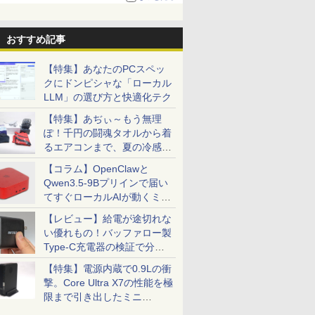
る。復活記念で2026年末まで500円
おすすめ記事
【特集】あなたのPCスペッ
クにドンピシャな「ローカル
LLM」の選び方と快適化テク
【特集】あぢぃ～もう無理
ぽ！千円の闘魂タオルから着
るエアコンまで、夏の冷感グ
ッズ一挙紹介
【コラム】OpenClawと
Qwen3.5-9Bプリインで届い
てすぐローカルAIが動くミニ
PC「SER9 Pro」
【レビュー】給電が途切れな
い優れもの！バッファロー製
Type-C充電器の検証で分か
ったこと
【特集】電源内蔵で0.9Lの衝
撃。Core Ultra X7の性能を極
限まで引き出したミニ
PC「GPD BOX」