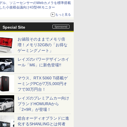
デル、ソニーセンサーのWebカメラを標準搭載
した小規模会議向け43型4Kモニター
もっと見る
Special Site
お値段そのままでメモリ倍
増！メモリ32GBの「お得な
ゲーミングノート」
レイズのパワーデザインホイ
ール「M6」に新色登場!!
マウス、RTX 5060 Ti搭載ゲ
ーミングPCが7万5,000円オ
フで30万円台！
レイズのプレミアムカー向け
ブランドHOMURAから
「2×9R」が登場！
総合オーディオブランドに進
化するSHANLINGとは何者