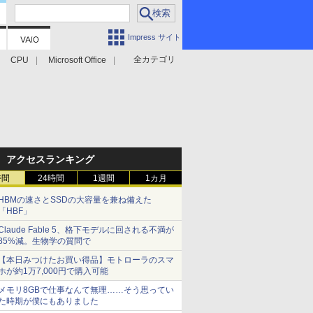
Impress サイト
全カテゴリ
CPU
Microsoft Office
アクセスランキング
時間
24時間
1週間
1カ月
HBMの速さとSSDの大容量を兼ね備えた
「HBF」
Claude Fable 5、格下モデルに回される不満が
85%減。生物学の質問で
【本日みつけたお買い得品】モトローラのスマ
ホが約1万7,000円で購入可能
メモリ8GBで仕事なんて無理……そう思ってい
た時期が僕にもありました