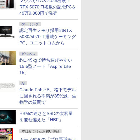
マウスがTGS 2026出展！
RTX 5070 Ti搭載の記念PCを
49万9,800円で発売
ゲーミング
認定再生メモリ採用のRTX
5080/5070 Ti搭載ゲーミング
PC、ユニットコムから
ビジネス
約1.49kgで持ち運びやすい
15.6型ノート「Aspire Lite
15」
AI
Claude Fable 5、格下モデル
に回される不満が85%減。生
物学の質問で
HBMの速さとSSDの大容量
を兼ね備えた「HBF」
本日みつけたお買い得品
カード付きの「プロ野球チッ