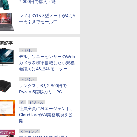
7,000円で購入可能
83/HS 初
ocopar
内蔵 大容量 高性能 超
すめ ハイコスパ 綺麗
画面 TÜV認証 目にや
Wi-Fi Bluetooth HDMI
｜3年保証｜Win11 Pro
ーカー・ヘッドフォン
ード ノートPC
レイ対応【整備済み中
対応 ブルーライト軽減
Windows1
Bluetooth
ぐ使える
軽量 中古パソコン オ
Zen3
さしい 調整可能なス
日本語キーボード 安い
｜在宅/クリエイター/
端子搭載 ゼロフレーム
win11【NC14J】
古品】
MF27X3A
対応
LAN*2 V
料無料
フィス付き 中古PC 薄
タンド VESA規格
ホワイト 白
ゲーミング向け mini
スピーカー搭載 VESA
mini pc W
レノボの15.3型ノートが4万5
型 ソニー
pc 16GB+1TB
24KG3YX1bmipx
Pro 4K 
千円引きでセール中
Ultra
新記事
ビジネス
デル、ソニーセンサーのWeb
カメラを標準搭載した小規模
会議向け43型4Kモニター
ビジネス
リンクス、6万2,800円で
Ryzen 5搭載のミニPC
AI
ビジネス
社員全員にAIエージェント、
CloudflareがAI業務環境を公
開
ゲーミング