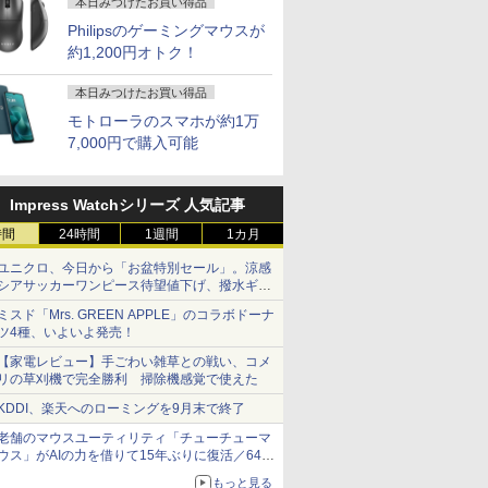
本日みつけたお買い得品
Philipsのゲーミングマウスが
約1,200円オトク！
本日みつけたお買い得品
モトローラのスマホが約1万
7,000円で購入可能
Impress Watchシリーズ 人気記事
時間
24時間
1週間
1カ月
ユニクロ、今日から「お盆特別セール」。涼感
シアサッカーワンピース待望値下げ、撥水ギア
ショーツは1990円に
ミスド「Mrs. GREEN APPLE」のコラボドーナ
ツ4種、いよいよ発売！
【家電レビュー】手ごわい雑草との戦い、コメ
リの草刈機で完全勝利 掃除機感覚で使えた
KDDI、楽天へのローミングを9月末で終了
老舗のマウスユーティリティ「チューチューマ
ウス」がAIの力を借りて15年ぶりに復活／64bit
化、Windows 10/11、「Chrome」も走り回
もっと見る