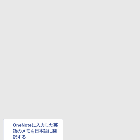
ラック
クスDIGITAL)
by Amazon 天然水ラベルレス 2L×9本
￥594
￥250
￥14,990
￥594
￥1,117
大人のあっぷあっぷでーと （一般書 56
4
【2026年アップグレード版】AOKIMI ワイヤ
On My Road (Stadium ver.)
HUNTER×HUNTER モノクロ版 39 (ジャンプ
3） [ 益田 ミリ ]
レスイヤホン bluetooth イヤホン V12 小型
コミックスDIGITAL)
by Amazon 炭酸水 ラベルレス 500ml ×24本
軽量 ブルートゥースHi-Fi 最大36時間再生 ぶ
強炭酸水 ペットボトル 500ミリリットル (Sm
￥250
￥1,760
るーとゅーす コードレス ENCノイズキャン
art Basic)
￥572
セリング 自動ペアリング Type-C充電 マイク
付き 防水 タッチ式音量調整 スポーツ/通勤/通
￥1,625
学/WEB会議(ホワイト)
この素晴らしい世界に祝福を！(23) 【電
BUGS LIFE
スーパーの裏でヤニ吸うふたり 9巻 (デジタル
5
￥1,964
子書籍】[ 渡 真仁 ]
版ビッグガンガンコミックス)
コカ・コーラ やかんの麦茶 from 爽健美茶 ラ
ベルレス 650mlPET×24本
￥250
￥924
￥810
Xiaomi シャオミ REDMI Buds 8 Lite ワイヤ
￥2,009
レスイヤホン Bluetooth 5.4 ノイズキャンセ
リング ANC 36時間再生
￥2,980
OneNoteに入力した英
語のメモを日本語に翻
訳する