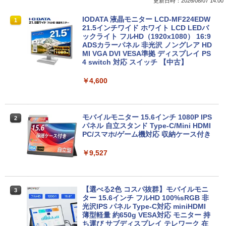
更新日時：2026/08/07 14:00
■新品■富士通 FMV LIFEBOOK U9312 U
DELL Vostro 3670 単体 Windows11 64
IODATA 液晶モニター LCD-MF224EDW
1
1
1
9312X U9311 U9311X U9310 U9310X U
bit HDMI Core i5 8400 メモリー8GB 高
21.5インチワイド ホワイト LCD LEDバ
939 U939X U938 U937 UH90修理交換用
速SSD256GB M.2-NVMe +HDD1TB 無線
ックライト フルHD（1920x1080） 16:9
キーボード
LAN DVDマルチ デスクトップパソコン
ADSカラーパネル 非光沢 ノングレア HD
【中古】【30日保証】1243105
MI VGA DVI VESA準拠 ディスプレイ PS
4 switch 対応 スイッチ 【中古】
￥2,860
￥24,800
￥4,600
【中古訳あり】極軽・極薄 富士通 LIFEB
2
OOK U937 第7世代Corei5 メモリ4GB 8
中古パソコン | NEC | Mate MRL36L-5 |
2
GB SSD128GB Windows11 WEBカメラ
Windows11 | デスクトップ | 一年保証 |
モバイルモニター 15.6インチ 1080P IPS
2
13.3インチ FHD(1920x1080) 無線LAN B
Core i3 9100 3.6(〜最大4.2)GHz | MEM:
パネル 自立スタンド Type-C/Mini HDMI
luetooth HDMI 中古パソコン ノート 中
16GB | SSD:512GB(新品) | DVDマルチ |
PC/スマホ/ゲーム機対応 収納ケース付き
古PC ノートパソコン Windows10 ノー
無線LANなし | Win11Pro64bit
トPC 中古品 訳あり【あす楽】
￥9,527
￥25,000
￥10,500
【選べる2色 コスパ抜群】モバイルモニ
3
【中古】Apple iMac 27インチ Retina 5
ター 15.6インチ フルHD 100%sRGB 非
3
【★最大100%ポイント】【新生活応援・
Kディスプレイモデル MNE92J/A (Mid 2
光沢IPS パネル Type-C対応 miniHDMI
3
2026】【Office 2019 H&B】NEC Versa
017)【千葉】保証期間1ヶ月【ランクB】
薄型軽量 約650g VESA対応 モニター 持
Pro/第4世代 Core i5/メモリ: 4GB/8GB/1
ち運び サブディスプレイ テレワーク 在