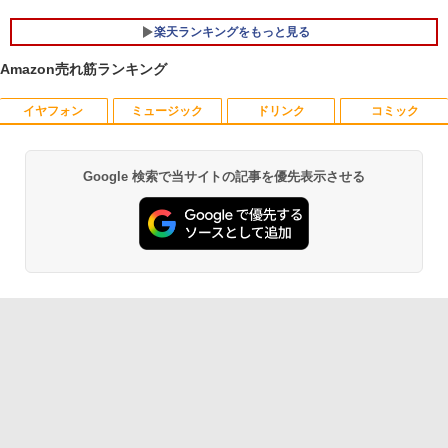
￥19,800
楽天ランキングをもっと見る
Amazon売れ筋ランキング
イヤフォン
ミュージック
ドリンク
コミック
鹿楓堂よついろ日和 23巻 【電子書籍】
1
[ 清水ユウ ]
￥770
Google 検索で当サイトの記事を優先表示させる
Anker Soundcore P40i オフホワイト
BRUCE WAYNE feat. Flo Milli, ATL Jacob
【Amazon.co.jp限定】 い・ろ・は・す 2L P
薬屋のひとりごと 17巻 (デジタル版ビッグガ
[Explicit]
ET ラベルレス ×8本
ンガンコミックス)
￥7,990
￥250
￥1,112
￥770
薬屋のひとりごと 17巻 【電子書籍】[ 日
2
向夏 ]
Anker Soundcore P31i ブラック
BRUCE WAYNE feat. Flo Milli, ATL Jacob
by Amazon 天然水 ラベルレス 500ml ×24本
異世界居酒屋「のぶ」(22) (角川コミックス・
￥770
[Explicit]
富士山の天然水 バナジウム含有 水 ミネラル
エース)
ウォーター ペットボトル 静岡県産 500ミリリ
￥5,990
ットル (Smart Basic)
￥250
￥832
￥1,380
杖と剣のウィストリア（16） 【電子書
3
籍】[ 大森藤ノ ]
Anker Soundcore Liberty 5 ミッドナイトブ
On My Road (Stadium ver.)
ONE PIECE モノクロ版 115 (ジャンプコミッ