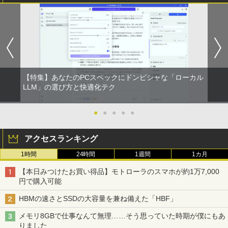
【特集】あなたのPCスペックにドンピシャな「ローカル
LLM」の選び方と快適化テク
●
●
●
●
●
アクセスランキング
1時間
24時間
1週間
1カ月
【本日みつけたお買い得品】モトローラのスマホが約1万7,000
円で購入可能
HBMの速さとSSDの大容量を兼ね備えた「HBF」
メモリ8GBで仕事なんて無理……そう思っていた時期が僕にもあ
りました