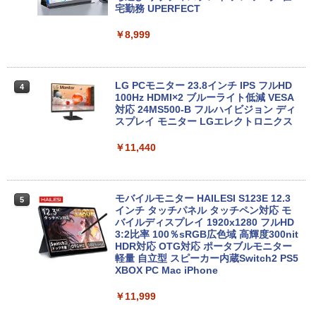
6GB/SSD:128GB/256GB/512GB/1TB/1
宅勤務 UPERFECT
￥33,980
5.6型/USB 3.0/DVD/SDカードスロット/
Wi-Fi/Office/無線マウス/中古 パソコン/
￥8,999
中古PC ノートパソコン/Windows11
中古パソコン | HP | ProOne 600 G5 All-i
4
￥9,999
n-One | Windows11 | 一体型 | 一年保証
| 第9世代 | Core i3 9100T 3.1(～最大3.7)
LG PCモニター 23.8インチ IPS フルHD
4
GHz | MEM:16GB | SSD:512GB(新品) |
100Hz HDMI×2 ブルーライト低減 VESA
DVD-ROM | 無線LAN:なし | Webカメラ
対応 24MS500-B フルハイビジョン ディ
中古 MacBook Air（11インチ，Early 20
内蔵 | フルHD | Win11Pro64Bit | ACアダ
スプレイ モニター LGエレクトロニクス
4
14）Apple アップルA1465 C02NBAX1G
プター付属
083コンディションランク【B】（商品 N
￥11,440
o.01-0）
￥34,980
￥15,900
モバイルモニター HAILESI S123E 12.3
5
HP 800G6 SF(8YM57AV-CMFZ:Win10x
インチ タッチパネル タッチペン対応 モ
5
64) 中古 Core i7-2.9GHz(10700)/メモリ
バイルディスプレイ 1920x1280 フルHD
【エントリーでポイント10倍】 ノートパ
16GB/SSD512GB/DVDライター [C:並品]
3:2比率 100％sRGB広色域 高輝度300nit
5
ソコン 中古 Cランク 訳あり Win11 Pro i
2021年頃購入
HDR対応 OTG対応 ポータブルモニター
5 第8世代 カメラ付き Lenovo ThinkPa
軽量 自立型 スピーカー内蔵Switch2 PS5
d X390 8GBメモリ 256GB 高速 PCIe SS
XBOX PC Mac iPhone
￥50,600
D 13.3インチ フルHD 指紋 顔認証 軽いパ
ソコン
￥11,999