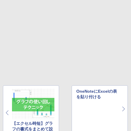
★8月中旬発送予定★ 宇宙兄弟 全巻セ
4
【2026年アップグレード版】AOKIMI ワイヤ
On My Road (Stadium ver.)
HUNTER×HUNTER モノクロ版 39 (ジャンプ
ット（全46巻）
レスイヤホン bluetooth イヤホン V12 小型
コミックスDIGITAL)
by Amazon 天然水ラベルレス 2L×9本
軽量 ブルートゥースHi-Fi 最大36時間再生 ぶ
￥250
￥41,225
るーとゅーす コードレス ENCノイズキャン
￥572
￥1,117
セリング 自動ペアリング Type-C充電 マイク
付き 防水 タッチ式音量調整 スポーツ/通勤/通
学/WEB会議(ホワイト)
BUGS LIFE
スーパーの裏でヤニ吸うふたり 9巻 (デジタル
乙女ゲー世界はモブに厳しい世界です
5
￥1,964
版ビッグガンガンコミックス)
コカ・コーラ やかんの麦茶 from 爽健美茶 ラ
【共和国編】 02 【電子書籍】[ 三
ベルレス 650mlPET×24本
￥250
嶋 与夢 ]
￥810
Xiaomi シャオミ REDMI Buds 8 Lite ワイヤ
￥2,009
￥924
レスイヤホン Bluetooth 5.4 ノイズキャンセ
リング ANC 36時間再生
￥2,980
OneNoteにExcelの表
を貼り付ける
【エクセル時短】グラ
フの書式をまとめて設