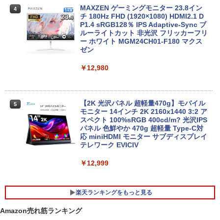
￥51,505
MAXZEN ゲーミングモニター 23.8イン
4
チ 180Hz FHD (1920×1080) HDMI2.1 D
MS Office 2024 H&B 搭載｜中古ノート
P1.4 sRGB128％ IPS Adaptive-Sync ブ
4
パソコン Windows11 Office付｜Dynab
ルーライトカット 非光沢 フリッカーフリ
ook B55M Core i5 第8世代 8265U メモ
【中古】HP Pro Mini 400 G9 Core i5-12
ー ホワイト MGM24CH01-F180 マクス
4
リ 8GB SSD 256GB 15.6型 WEBカメラ
500T メモリ16GB SSD256GB Windows
ゼン
テンキー HDMI 無線 Wi-Fi 整備済み 新品
11Pro 省スペース 小型 デスクトップPC
無線マウス セキュリティソフト 無料プレ
￥12,980
ゼント
￥49,500
￥29,800
【2K 光沢パネル 超軽量470g】モバイル
5
【展示品・代引不可】 富士通 FUJITSU
モニター 14インチ 2K 2160x1440 3:2 ア
5
デスクトップPC FMV Desktop Fシリー
スペクト 100%sRGB 400cd/m? 光沢IPS
MS Office 2024 H&B 搭載｜14型 WEB
ズ F55-K1 23.8型/ Core i5-1235U/ メモ
パネル 色鮮やか 470g 超軽量 Type-C対
5
カメラ 指紋認証 搭載モデル｜中古 ノー
リ 16GB/ SSD 512GB/ Windows 11/ 20
応 miniHDMI モニター サブディスプレイ
トパソコン Windows11 Office 付き｜D
24 Office付き/ 2025年1月モデル
テレワーク EVICIV
ell Latitude 5400｜Core i5 第8世代 以
降 1.60GHz 4コア 8スレッド メモリ 8G
￥149,800
￥12,999
B SSD 256GB｜中古パソコン 中古ノー
トパソコン 中古PC
楽天ランキングをもっと見る
￥29,800
Amazon売れ筋ランキング