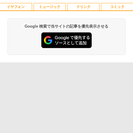
イヤフォン
ミュージック
ドリンク
コミック
【送料無料】感動する地図帖 世界って面
1
白い!となる100テーマ／イアン・ライト
／Infographic．ly／片山美佳子
Google 検索で当サイトの記事を優先表示させる
Anker Soundcore P40i オフホワイト
BRUCE WAYNE feat. Flo Milli, ATL Jacob
【Amazon.co.jp限定】 い・ろ・は・す 2L P
薬屋のひとりごと 17巻 (デジタル版ビッグガ
￥2,420
[Explicit]
ET ラベルレス ×8本
ンガンコミックス)
￥7,990
￥250
￥1,112
￥770
誤謬論入門[本/雑誌] 優れた議論の実践ガ
2
イド / T・エドワード・デイマー/著 小西
卓三/監訳 今村真由子/訳
Anker Soundcore P31i ブラック
BRUCE WAYNE feat. Flo Milli, ATL Jacob
by Amazon 天然水 ラベルレス 500ml ×24本
異世界居酒屋「のぶ」(22) (角川コミックス・
[Explicit]
富士山の天然水 バナジウム含有 水 ミネラル
エース)
￥3,520
ウォーター ペットボトル 静岡県産 500ミリリ
￥5,990
ットル (Smart Basic)
￥250
￥832
￥1,380
Aランクパーティを離脱した俺は、元教
3
え子たちと迷宮深部を目指す。（13）
Anker Soundcore Liberty 5 アプリコットピ
On My Road (Stadium ver.)
ONE PIECE モノクロ版 115 (ジャンプコミッ
【電子書籍】[ ユーリ ]
ンク
クスDIGITAL)
by Amazon 炭酸水 ラベルレス 500ml ×24本
強炭酸水 ペットボトル 500ミリリットル (Sm
￥250
￥792
art Basic)
￥-
￥594
￥1,625