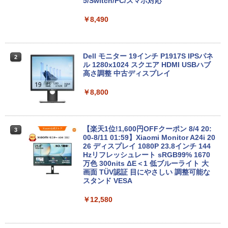
FU25-repc ノートPC 中古パソコン
o64bit
5/Switch/PC/スマホ対応
￥13,900
￥10,000
￥8,490
＼8月限定エントリーでP10倍／【中古】
【マラソンセール期間中ポイント5倍】中
Dell モニター 19インチ P1917S IPSパネ
2
2
2
ノートパソコン windows11 office付き
古デスクトップパソコン 第8世代 Core i5
ル 1280x1024 スクエア HDMI USBハブ
Lenovo レノボ ThinkPad L390 20NSS2
Windows11 高速SSD128GB メモリ8GB
高さ調整 中古ディスプレイ
5A00 Core i5 8世代 メモリー8GB 高速S
Type-C DisplayPort Lenovo ThinkStat
SD256GB 整備済み品 pc win11 os 中古
ion P330 初期設定済 すぐ使える 90日保
￥8,800
パソコン すぐ使える オフィス付きPC 送
証 送料無料
料無料
￥12,980
￥22,770
【楽天1位!1,600円OFFクーポン 8/4 20:
3
00-8/11 01:59】Xiaomi Monitor A24i 20
26 ディスプレイ 1080P 23.8インチ 144
【エントリーでポイント100％還元のチ
Hzリフレッシュレート sRGB99% 1670
3
ノートパソコン Surface Pro 5 高性能第
ャンス】GMKtec ミニpc G3S【Intel N9
万色 300nits ΔE＜1 低ブルーライト 大
3
7世代Core i5-7300U WEBカメラ内蔵 Wi
5 DDR4 8GB 256GB/512GB SSD】 4コ
画面 TÜV認証 目にやさしい 調整可能な
ndows 11 Pro MS 0ffice 2024選択可 1
ア 4スレッド mini pc Windows11 Pro
スタンド VESA
2.3型 2K液晶(2560x1440) Wi-Fi Mini-D
最大3.4GHz WIFI5 BT5.0 小型 M.2 2242
P Bluetooth SurfaceConnect USB3.0
ミニパソコン 2画面 超静音 超軽量 高性
￥12,580
能 みにpc nucbox 省エネ 小型 コンパク
ト
￥24,890