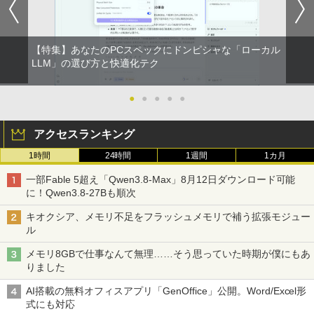
【特集】あなたのPCスペックにドンピシャな「ローカル
LLM」の選び方と快適化テク
●
●
●
●
●
アクセスランキング
1時間
24時間
1週間
1カ月
一部Fable 5超え「Qwen3.8-Max」8月12日ダウンロード可能
に！Qwen3.8-27Bも順次
キオクシア、メモリ不足をフラッシュメモリで補う拡張モジュー
ル
メモリ8GBで仕事なんて無理……そう思っていた時期が僕にもあ
りました
AI搭載の無料オフィスアプリ「GenOffice」公開。Word/Excel形
式にも対応