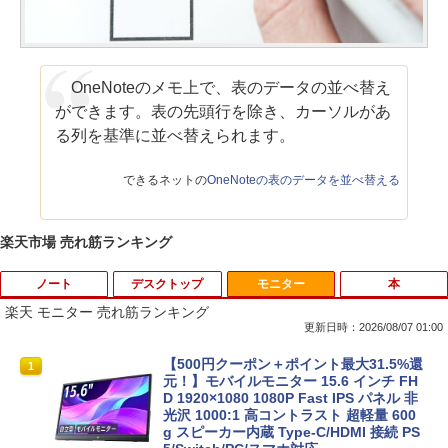
OneNoteのメモ上で、表のデータの並べ替え
ができます。表の先頭行を除き、カーソルがあ
る列を基準に並べ替えられます。
できるネットの
OneNoteの表のデータを並べ替える
楽天市場 売れ筋ランキング
ノート
デスクトップ
モニター
本
楽天 モニター 売れ筋ランキング
更新日時：2026/08/07 01:00
中古ノートパソコン 新生活セット 2026
【訳あり品】中古パソコン | NEC | Mate
【500円クーポン＋ポイント最大31.5%還
1
1
1
Windows11搭載 Office付き 15.6型 大手
MKM34B-1 | Windows11 | デスクトップ
元！】モバイルモニター 15.6 インチ FH
メーカー 第6〜8世代 Core i3/i5 メモリ8
| 一年保証 | 第7世代 | Core i5 7500 3.4
D 1920×1080 1080P Fast IPS パネル 非
GB SSD最大1TB 高速SSD搭載 初期設定
(〜最大3.8)GHz | MEM:8GB | SSD:256G
光沢 1000:1 高コントラスト 超軽量 600
済み テレワーク応援 在宅勤務 学生向け
B | DVD-ROM | 無線LAN:あり | Win11Pr
g スピーカー内蔵 Type-C/HDMI 接続 PS