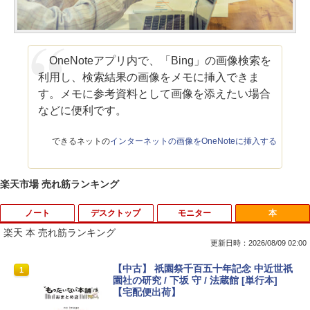
OneNoteアプリ内で、「Bing」の画像検索を
利用し、検索結果の画像をメモに挿入できま
す。メモに参考資料として画像を添えたい場合
などに便利です。
できるネットの
インターネットの画像をOneNoteに挿入する
楽天市場 売れ筋ランキング
ノート
デスクトップ
モニター
本
楽天 本 売れ筋ランキング
更新日時：2026/08/09 02:00
中古ノートパソコン インテル Celeron C
WACOM 液晶ペンタブレット DTK-2451/
【中古】 祇園祭千百五十年記念 中近世祇
1
1
1
ore i5 Windows11 Pro Office 2024付き
G0 wacom ワコム 液晶 液タブ タブ タブ
園社の研究 / 下坂 守 / 法蔵館 [単行本]
メモリ4GB/8GB/16GB選択可 SSD128G
レット フルhd
【宅配便出荷】
B/1TB選択可 15.6型 テンキー ビジネス