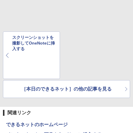
みきった日本の水 2L 8本 ラベルレス [ ケース
￥250
] [ 水 ] [ ペットボトル ] [ 箱買い ] [ ストック
￥810
￥1,964
] [ 水分補給 ]
￥998
Xiaomi シャオミ REDMI Buds 8 Lite ワイヤ
レスイヤホン Bluetooth 5.4 ノイズキャンセ
リング ANC 36時間再生
スクリーンショットを
撮影してOneNoteに挿
￥3,480
入する
［本日のできるネット］の他の記事を見る
関連リンク
できるネットのホームページ