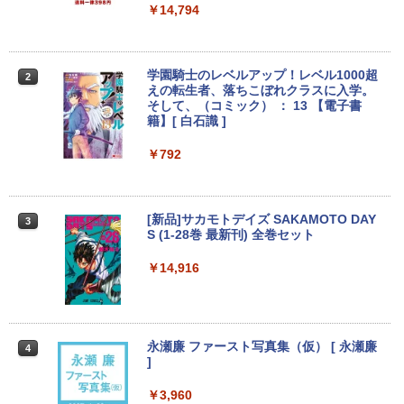
在宅勤務 学生向け 初期設定不要 店長お
￥6,500
￥14,794
まかせ中古厳選 ノートPC ノート パソコ
ン 中古PC 在宅ワーク オフィス 中古
￥11,980
【期間限定5%OFFクーポン 8/12 10時ま
学園騎士のレベルアップ！レベル1000超
2
2
で】 ゲーミングモニター モニター 24.5
えの転生者、落ちこぼれクラスに入学。
インチ 24インチ 180Hz 180hz FHD フリ
そして、（コミック） ： 13 【電子書
ッカーレス 24.5型 FullHD ブルーライト
籍】[ 白石識 ]
【クーポン使用で25,460円 8/2〜10迄】
カット ノングレア HDMI Adaptive-Sync
2
軽量 小型 レッツノート SV8 12.1型 第8
ブラック MAXZEN MGM25IC03 マクス
￥792
世代 Corei5 8365U メモリ16GB M.2 SS
ゼン
D 256GB Wi-Fi5 Bluetooth USB Type-
C Webカメラ Windows11 Pro MS offic
￥11,980
e2019 搭載 ノートパソコン 訳あり Let's
[新品]サカモトデイズ SAKAMOTO DAY
3
note レビュー投稿で180日保証
S (1-28巻 最新刊) 全巻セット
￥26,800
【期間限定10%OFFクーポン 8/12 10時
￥14,916
3
まで】 ゲーミングモニター 27インチ FH
D 240Hz 1ms Fast IPSパネル HDMI2.0×
1 DP1.4×1 Adaptive Sync対応 フリッカ
MS Office 2024 H&B 搭載｜中古ノート
ーフリー ブルーライトカット モニター
3
パソコン Windows11 Office付｜Core i5
ディスプレイ MAXZEN MGM27IC04-F2
永瀬廉 ファースト写真集（仮） [ 永瀬廉
4
第10世代 以降 メモリ 8GB SSD 256GB
40
]
｜富士通 LIFEBOOK A5510｜中古 ノー
トパソコン オフィス付き 中古PC ノート
￥13,980
￥3,960
PC｜テンキー WEBカメラ 内蔵 Bluetoo