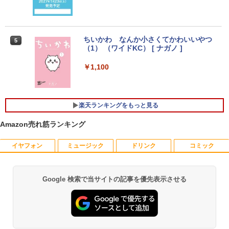
th 15.6インチ 初期設定済み
￥34,800
ASUS エイスース 液晶ディスプレイ Ey
4
e Care [ 27型 / フルHD(1920×1080) / ワ
ちいかわ なんか小さくてかわいいやつ
5
イド ] VA279HG
（1） （ワイドKC） [ ナガノ ]
ノートパソコン 14インチ 新品 Windows
￥15,800
4
￥1,100
11 Pro Office搭載 日本語キーボード メ
モリ 8GB SSD 128GB 256GB 512GB 1
TB Webカメラ WiFi Bluetooth 選べる
カラー 14型 薄型 軽量 初心者 学習向け P
IODATA アイ・オー・データ LCD-AH19
5
楽天ランキングをもっと見る
C ピンク シルバー 最短当日出荷
1EDB ブラック 18.5型ワイド液晶ディス
プレイ LCDAH191EDB
Amazon売れ筋ランキング
￥29,800
￥16,266
イヤフォン
ミュージック
ドリンク
コミック
新品ノートパソコン ノートPC 新品 Offic
5
e付き 初心者向け Windows11 初期設定
Google 検索で当サイトの記事を優先表示させる
済 Webカメラ zoom 15.6型 テンキー付 I
Anker Soundcore P42i (Bluetooth 6.1)【完
BRUCE WAYNE feat. Flo Milli, ATL Jacob
by Amazon 天然水 ラベルレス 500ml ×24本
薬屋のひとりごと 17巻 (デジタル版ビッグガ
ntel メモリ8GB16GB SSD256GB/512G
全ワイヤレスイヤホン/ウルトラノイズキャン
[Explicit]
富士山の天然水 バナジウム含有 水 ミネラル
ンガンコミックス)
B フルHD液晶 大容量バッテリー Wi-Fi
セリング 3.5 / マルチポイント接続 / 最大40時
ウォーター ペットボトル 静岡県産 500ミリリ
テレワーク応援 在宅勤務 学生向け
間再生 / コンパクト形状/持ち運びに便利 / IP5
ットル (Smart Basic)
￥250
￥770
5 防塵防水位規格/PSE技術基準適合】パープ
￥39,800
ル
￥1,380