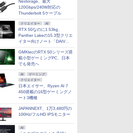
Nextorage、最大
120Gbps/240W対応の
Thunderbolt 5ケーブル
クリエイター
AI
RTX 50なのに1.53kg、
Panther Lakeの15.3型クリエ
イター向けノート「DAIV
Z5」
GMKtecのRTX 50シリーズ搭
載小型ゲーミングPC、日本
でも発売へ
AI
ゲーミング
クリエイター
日本エイサー、Ryzen AI 7
450搭載の16型ゲーミングノ
ート3機種
JAPANNEXT、1万3,480円の
100Hz/フルHD IPSモニター
AI