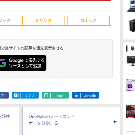
コ
量
256GB｜店長厳選
3.20GHz 最大3.6GHz
サブモニターにおすす
SSD256GB搭載 WPS
SSD 256GB～2TB｜メ
中古モニター 【★安心
メラ/ LTE/ 無線Wi-Fi6/
32GB Windows11
ーライトカット VAパ
WEBカメラ 
プレイ
カット TypeC
イ
Lenovo ThinkPad
Windows10
め 動作確認済み 30日
Office付き 中古パソコ
モリ 8～64GB｜ デス
30日保証】 中古
Office付き/ Win11【中
WPS Office付き 動画
ネル VESAフル FHDノ
Type-C HDMI
ピーカー/カ
15.6型 Bluetooth Wi-
SSD256GB メモリ8GB
保証 送料無料
ン テンキー付きキーボ
クトップPC 安い 高性
古ノートパソコン 中古
編集 在宅ワーク 安い
ングレア MAXZEN
Bluetooth 無
PS4/PS5/XBO
3
4
5
6
 高
Fi 無線｜中古 パソコン
デスクトップPC eスポ
ード DVDドライブ
能 ゲーム 本体のみ 高
パソコン 中古PC】税
高スペック デスクトッ
JM22CH02
マウス セキ
サブモニター c
ジック
ドリンク
コミック
.2
中古PC Word Excel
ーツ 【中古】
Bluetooth 無線LAN エ
スペッ 初期設定済み
込送料無料 あす楽対応
プPC ビジネス オフィ
フト付 中古P
ヌイーシー バーサプロ
当日発送
ス業務 事務作業 デス
ソコン Word E
クワーク
PowerPoint
 検索で当サイトの記事を優先表示させる
最
料】
角川まんが学習シリー
九条の大罪（17） 【電
あなたが誰かを殺した
ハイキュー！
が
ズ 日本の歴史 全16
子書籍】[ 真鍋昌平 ]
（講談社文庫） [ 東野
ット(1-45巻
別
巻+別巻5冊定番セット
圭吾 ]
プコミックス）
￥759
巻
[ 山本 博文 ]
春一 ]
￥23,760
￥1,023
￥25,828
.
Anker Soundcore
On My Road
by Amazon 天然水
HUNTER×HUNTER
【2026年アップグレ
On My Road
by Amazon 炭酸水
スーパーの裏でヤニ
Xiaomi シャオミ
BUGS LIFE
コカ・コーラ やかんの
ONE PIECE モノクロ
Liberty 5 ミッドナイ
(Stadium ver.)
ラベルレス 2L×9本
モノクロ版 39 (ジャ
ード版】AOKIMI ワ
(Stadium ver.)
ラベルレス 500ml
吸うふたり 9巻 (デジ
REDMI Buds 8 Lite ワ
麦茶 from 爽健美茶 ラ
版 115 (ジャンプコミ
￥250
トブラック
ンプコミックス
イヤレスイヤホン
×24本 強炭酸水 ペッ
タル版ビッグガンガ
イヤレスイヤホン
ベルレス
ックスDIGITAL)
￥250
￥1,117
￥250
ェア
はてブ
note
LinkedIn
水
DIGITAL)
bluetooth イヤホン
トボトル 500ミリリ
ンコミックス)
Bluetooth 5.4 ノイズ
650mlPET×24本
￥14,990
￥572
￥1,964
￥1,625
￥810
￥2,980
￥1,653
￥594
V12 小型軽量 ブルー
ットル (Smart
キャンセリング ANC
トゥースHi-Fi 最大
Basic)
36時間再生
36時間再生 ぶるーと
を調整
OneNoteのノートコンテ
ゅーす コードレス
▲
ENCノイズキャンセ
ナーを分割する
リング 自動ペアリン
グ Type-C充電 マイ