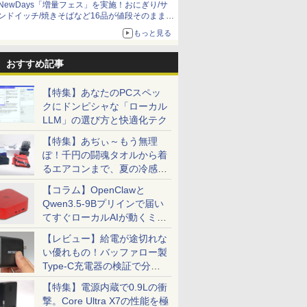
NewDays「増量フェス」を実施！おにぎり/サ
ンドイッチ/焼きそばなど16品が値段そのままで
ボリュームアップ
もっと見る
おすすめ記事
【特集】あなたのPCスペッ
クにドンピシャな「ローカル
LLM」の選び方と快適化テク
【特集】あぢぃ～もう無理
ぽ！千円の闘魂タオルから着
るエアコンまで、夏の冷感グ
ッズ一挙紹介
【コラム】OpenClawと
Qwen3.5-9Bプリインで届い
てすぐローカルAIが動くミニ
PC「SER9 Pro」
【レビュー】給電が途切れな
い優れもの！バッファロー製
Type-C充電器の検証で分か
ったこと
【特集】電源内蔵で0.9Lの衝
撃。Core Ultra X7の性能を極