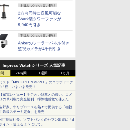
本日みつけたお買い得品
2方向同時に送風可能な
Shark製タワーファンが
9,940円引き
本日みつけたお買い得品
Ankerのソーラーパネル付き
監視カメラが4千円引き
Impress Watchシリーズ 人気記事
時間
24時間
1週間
1カ月
ミスド「Mrs. GREEN APPLE」のコラボドーナ
ツ4種、いよいよ発売！
【家電レビュー】手ごわい雑草との戦い、コメ
リの草刈機で完全勝利 掃除機感覚で使えた
吉野家、牛リブロースを熱々で提供する「極旨
牛鉄板ステーキ定食」を発売
NTT島田社長、ソフトバンクのセブン出資に「d
ポイント使えるようにして」