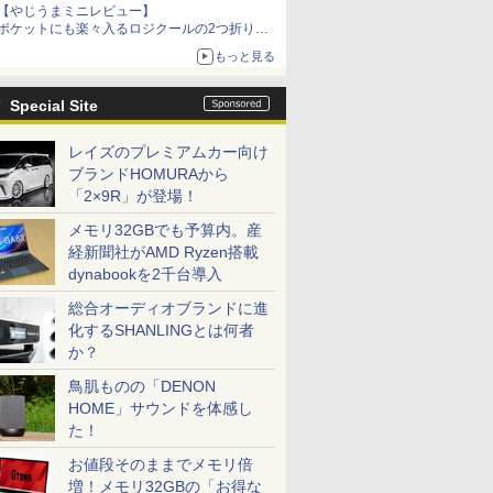
【やじうまミニレビュー】
ポケットにも楽々入るロジクールの2つ折りマ
ウス「Mobi Fold」。その気になるギミックと
もっと見る
は？
Special Site
レイズのプレミアムカー向け
ブランドHOMURAから
「2×9R」が登場！
メモリ32GBでも予算内。産
経新聞社がAMD Ryzen搭載
dynabookを2千台導入
総合オーディオブランドに進
化するSHANLINGとは何者
か？
鳥肌ものの「DENON
HOME」サウンドを体感し
た！
お値段そのままでメモリ倍
増！メモリ32GBの「お得な