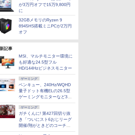
テンキー
/HDMI/ス
保証期間1ヶ月【ランク
ーボードwindows11搭
ー ポータブルモニター
Fi6 Office付き
12モデル選択 非光沢
/SSD：512GB /2026年春
モリー16G
ー 液晶デ
が3万円オフで15万9,800円
バー付
C】
載 office2024付き 初期
ゲーミングモニター
Win11【中古ノートパ
IPSパネル Type-C
SSD512
フルHD IP
に
線 Wi-Fi
X/Switch/PC/Mac
設定済 IPS広視野角 無
Tpye-C/mini HDMI
ソコン 中古パソコン
HDMI 軽量 薄型 リモー
テンキー 
E2425HM
7
8
9
10
ュリティソ
ocopar
線機能 超軽量 PC パソ
iPhone対応
中古PC】送料無料 あ
トワーク ディスプレイ
windows1
パソコンモ
32GBメモリのRyzen 9
C 中古パ
コン テレワーク応援
す楽対応 即日発送
持ち運び ポータブルモ
付き ノート
8945HS搭載ミニPCが2万円
xcel
（Windows10も対応
ニター
ン 中古パ
オフ
可能 Win10）
新記事
MSI、マルチモニター環境に
！ 全巻セ
今日も、ちゃ舞台の上
[新品]俺だけレベルア
2027 聖徳大学附属取手
イヤーノート
も好適な24.5型フル
) （ジャン
でおどる [ 坂口 涼太郎
ップな件 (1-25巻 全巻)
聖徳女子高等学校・受
科・外科編 
HD/144Hzビジネスモニター
 [ 古舘
]
全巻セット
験合格フルセット問題
]
集(6冊) 高校受験 過去
￥1,870
￥26,983
￥27,700
￥30,360
ゲーミング
問の傾向と対策 / 参考
書 自宅学習 送料無料
ベンキュー、240Hz/WQHD
量子ドット有機ELの26.5型
ゲーミングモニターなど3機
種
ゲーミング
ガチくんに! 第427回切り抜
き「ついにスト6おじリーグ
開催/翔がときどのコーチ就
任など」