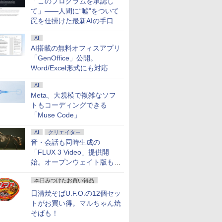
「このプログラムを承認し
て」――人間に“嘘”をついて
罠を仕掛けた最新AIの手口
AI
AI搭載の無料オフィスアプリ
「GenOffice」公開。
Word/Excel形式にも対応
AI
Meta、大規模で複雑なソフ
トもコーディングできる
「Muse Code」
AI
クリエイター
音・会話も同時生成の
「FLUX 3 Video」提供開
始。オープンウェイト版も計
画
本日みつけたお買い得品
日清焼そばU.F.O.の12個セッ
トがお買い得。マルちゃん焼
そばも！