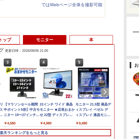
ではWebページ全体を撮影可能
トップ
モニター
本
グ
更新日時：2026/08/06 21:00
3
3
3
4
4
4
5
5
5
6
6
6
お
グリ
レビュー投稿 5年保証
PASOUL 煌 Ver.R
【マラソンセール期間
【中古】 NEC
「楽天ランキング1
22インチ ワイド 液晶
15.6インチ 中古美品 マ
＼11日まで限定価格／
モニター 21.5型 液晶デ
MS Office 20
【★最大10
【sRGB90%
B
ス
｜MS Office 2024 H&B
GBKR-1060-i5 ゲーミ
中ポイント5倍】中古モ
VersaPro タイプVX
位」 デスクトップパソ
モニター ★店長おまか
ウスコンピューター
デスクトップパソコン
ィスプレイ ベゼル デ
搭載｜中古ノ
援・2026】【Of
楽天1位 モバ
大
搭載｜中古ノートパソ
ングPC デスクトップ
ニター 19〜27インチ
VKL21/X 中古ノートパ
コン Windows11 パソ
せ 22型 ディスプレイ
MPro NB530 フルHD /
新品 高性能 第14世代
ィスプレイ 液晶モニタ
コン Dynaboo
スクトップPC
ー 15.6イン
s
コン Windows11
パソコン GeForce
サイズ選択可能 HDMI /
ソコン ノートパソコン
コン Office付き 新品｜
フルHD対応 HDMI
Windows11/ 超高性能
第12世代 Corei7
ー PCモニター 壁掛け
Core i5 第1
8世代 Core i
耐久アルミ合
￥29,800
￥52,800
￥4,580
￥34,800
￥45,700
￥4,980
￥39,990
￥49,210
￥9,480
￥44,800
￥49,800
￥11,980
メ
Office付｜テンキー
GTX1060 中古22型液
DisplayPort / VGA /
中古品 液晶15インチ
インテル 第14世代
DisplayPort 平面 在宅
第10世代Core i7-
Corei5 Corei3 AMD
フリッカーレス
10210U メモ
リ:8GB/16GB
780g sRGB
 軽
DVD 搭載｜Core i5 第7
晶モニター付 第7世代
DVI 端子選択可能 店長
Windows11 Core i3 第
Core i5-6400 i5-
ワーク 在宅勤務 液晶
1065G7/ 8GB/ 爆速
Ryzen7 SSD 256GB〜
FreeSync 21.5インチ
SSD 256GB 1
3.0/Wifi
IPS 1920x10
楽天ランキングをもっと見る
宅
静音
世代 メモリ 8GB SSD
Intel Corei5 7500
おまかせ ケーブル付き
10世代 メモリ8GB
12400F i7-14700F｜
モニター PCモニター
NVMe式1TB-SSD/ カ
1TB メモリ 8GB〜
角度調節 FullHD ブル
Windows11 O
モリ/Windo
HDR/FreeSy