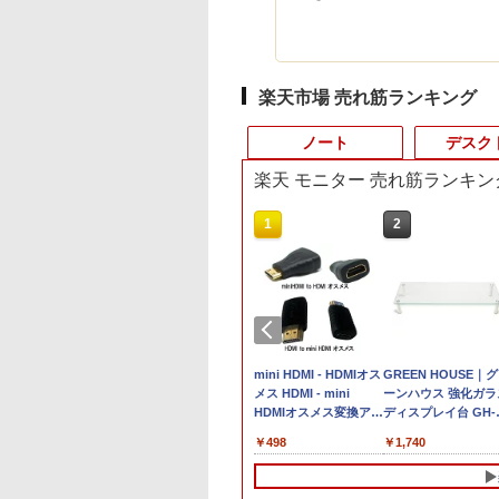
楽天市場 売れ筋ランキング
ノート
デスク
楽天 モニター 売れ筋ランキン
8
10
10
1
1
1
2
2
2
良品 フルHD 15.6
日限定500円値下
【エントリーで最大全額ポイント還元
【最新Office2024】
液晶モニター 23.8型
【期間限定破格金
【おまかせPC】 デス
mini HDMI - HDMIオス
Surface Go 2 1927
NiPoGi ミニpc Intel
GREEN HOUSE｜
i5
 HP ProBook
＼楽天1位！2026
｜8/11まで】 NEC｜エヌイーシー モ
Win11搭載 中古ノート
Dell ディスプレイ Pro
額！】新生活 新古品
クトップパソコン
メス HDMI - mini
Core m3 8GB 128G
N5030 【2026新モデ
ーンハウス 強化ガラ
 G9 Windows11 10
新の超軽量超薄型
ニター一体型デスクトップPC LAVIE
パソコン 富士通
24 純正モニター VESA
Win11搭載 パソコンノ
Win11搭載 省スペース
HDMIオスメス変換アダ
10.5型 高精細
ル・業界超ミニ】 最
ディスプレイ台 GH-
 卓越性能 第12世
バイルモニター
A23(A2355/LAB)[M365 (24か月) or
LIFEBOOK A5512 第
対応 リフレッシュレー
ートパソコンoffice付
型 第8世代Core i5 /
プタ1080pサポート
1920x1280 Window
3.1Hz mini pc
DKBB-
,089
,480
￥241,780
￥69,980
￥13,999
￥9,980
￥19,800
￥498
￥26,820
￥29,900
￥1,740
re i7-1255u 32GB
.6インチ フルHD 4K
Office 選択可能] ファインブラック
12世代Core i5 15.6ン
ト 100Hz HDMI
き 初心者向けノート
8GB以上 / SSD/HDDス
【送料無料】
11 Office付 Webカ
Windows11 Pro
CL[GHDKBBCL]
NVMe式512GB-
4Hz タッチパネル バ
PC-A2355LAB [23.8型 /Windows11
チ TFTカラー LED液晶
DisplayPort VGA モニ
PC 初期設定済 15.6型
トレージ選択式 有名メ
ラ Bluetooth Wi-Fi
12GB+256GB SSD
D カメラ 無線Wi-
リー内蔵 無線接続
Home /intel Core i5 /メモリ：16GB
初期設定不要 新品 メ
ター 液晶 液晶モニタ
インテル高速CPU ラン
ーカー（DELL HP 富士
量タブレットPC 在
(4TB拡大可能) 4K 