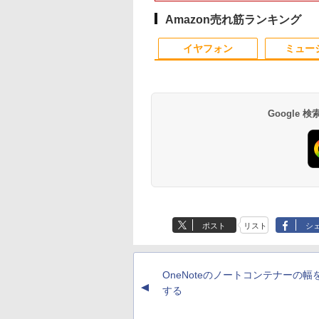
 Office付き
モデル選択 非光沢
/SSD：512GB /2026年春モ
モリー16GB
ー 液晶ディスプレイ
ダムで発送 メモリ4GB
通 NEC レノボ）から
ワーク最適 中古パソ
高速熱放散 小型超軽
n11【中古ノートパ
パネル Type-C
SSD512GB 初心者向け
フルHD IPS デル
～ 高速SSD1TB 最大
ご提供 中古 省スペース
ン
ミニパソコン豊富な
Amazon売れ筋ランキング
ン 中古パソコン
MI 軽量 薄型 リモー
テンキー 内蔵DVD付き
E2425HM 23.8インチ
フルHD Webカメラ
デスクトップ
ンターフェース
10
1
2
PC】送料無料 あ
ーク ディスプレイ
windows11搭載 office
パソコンモニター 新品
zoom 軽量薄型 無線 型
Windows11 Office付
USB3.2/HDMI 2.0×2
イヤフォン
ミュー
対応 即日発送
運び ポータブルモ
付き ノートPC パソコ
番更新で在庫処分
き 設定済みですぐ使え
速2.4G/5GWi-Fi BT4
indows10も対応
ー
ン 中古パソコン
るPC
省電力 小型パソコン
 Win10）
Google
27 聖徳大学附属取手
イヤーノート 2027 内
片田舎のおっさん、剣
【3千円以上送料無
女子高等学校・受
科・外科編 [ 岡庭 豊
聖になる 11 〜ただ
日本の歴史 角川まん
格フルセット問題
]
の田舎の剣術師範だっ
学習シリーズ 16巻+
6冊) 高校受験 過去
たのに、大成した弟子
巻5冊定番セット 21
,700
￥30,360
￥1,430
￥23,760
傾向と対策 / 参考
たちが俺を放ってくれ
セット／山本博文
Anker Soundcore
BRUCE WAYNE feat.
【Amazon.co.jp限
薬屋のひとりごと 17
Anker Soundcore
BRUCE WAYNE feat
by Amazon 天然水
異世界居酒屋「の
自宅学習 送料無料
ない件〜 【電子書籍】
P40i オフホワイト
Flo Milli, ATL Jacob
定】 い・ろ・は・す
巻 (デジタル版ビッグ
P31i ブラック
Flo Milli, ATL Jacob
ラベルレス 500ml
ぶ」(22) (角川コミッ
[ 佐賀崎しげる ]
[Explicit]
2L PET ラベルレス
ガンガンコミックス)
[Explicit]
×24本 富士山の天然
クス・エース)
￥5,990
￥4,990
ポスト
リスト
シ
×8本
水 バナジウム含有 
￥250
￥1,001
￥770
￥250
￥1,380
￥832
ミネラルウォーター
ペットボトル 静岡県
産 500ミリリットル
OneNoteのノートコンテナーの幅
(Smart Basic)
▲
する