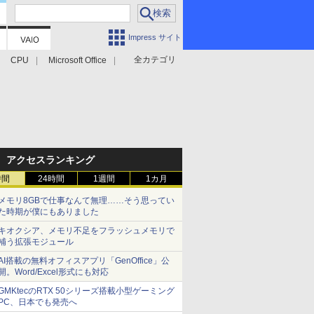
Impress サイト
全カテゴリ
CPU
Microsoft Office
アクセスランキング
時間
24時間
1週間
1カ月
メモリ8GBで仕事なんて無理……そう思ってい
た時期が僕にもありました
キオクシア、メモリ不足をフラッシュメモリで
補う拡張モジュール
AI搭載の無料オフィスアプリ「GenOffice」公
開。Word/Excel形式にも対応
GMKtecのRTX 50シリーズ搭載小型ゲーミング
PC、日本でも発売へ