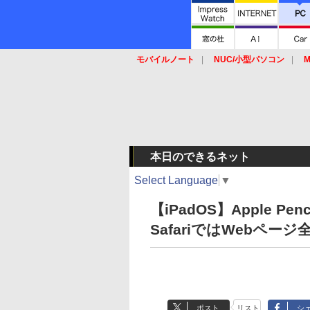
モバイルノート
NUC/小型パソコン
M
SSD
キーボード
マウス
本日のできるネット
Select Language
▼
【iPadOS】Apple 
SafariではWebペー
ポスト
リスト
シ