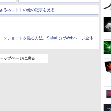
ク付き 防水 タッチ式
音量調整 スポーツ/通
きるネット］の他の記事を見る
勤/通学/WEB会議(ホ
ワイト)
でスクリーンショットを撮る方法。SafariではWebページ全体
トップページに戻る