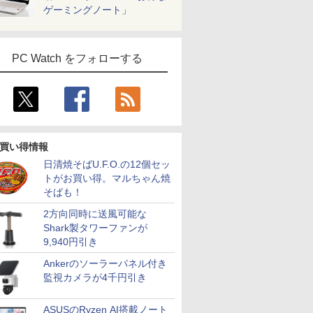
ゲーミングノート」
PC Watch をフォローする
7
7
7
8
8
9
9
8
10
10
買い得情報
日清焼そばU.F.O.の12個セッ
トがお買い得。マルちゃん焼
そばも！
2方向同時に送風可能な
Shark製タワーファンが
24 H&B
0%ポイント】【新生活応
広色域 】
【中古】Apple
液晶ディスプレイ ア
【中古】Apple(アップル) iMac 27-
【ランキング1位！】新
【保護ケース付き】 モ
中古良品 フルHD 15.6
＼本日限定500円値下
【エントリーで最大全額
【最新Offi
液晶モニター
9,940円引き
ートパソ
fice 2019 H&B】HP デ
イルモニタ
MacBook Pro 13イン
イ・オー・データ DI-
inch Mid-2020 MXWU2J／A Core_i5
品 ノートパソコン
バイルモニター 15.6イ
インチ HP ProBook
げ／＼楽天1位！2026
｜8/11まで】 NEC｜エヌ
Win11搭
Dell ディ
k BJ65
＋24型モニターセット/第
チ 5mm薄型
チ Corei5:3.1GHz
A221DB [ワイド液晶
3.3GHz 8GB SSD512GB 〔14.7
VETESA Intel Celeron
ンチ モバイルモニター
450 G9 Windows11 10
年最新の超軽量超薄型
ニター一体型デスクトップPC
パソコン 
24 純正モ
Ankerのソーラーパネル付き
0世代
7/メモ
金製 軽量
Touch Bar搭載 512GB
ディスプレイ 21.5
Sonoma〕 【262-ud】
6500Y メモリー:8GB
スタンド ノングレア
コア 卓越性能 第12世
／モバイルモニター
A23(A2355/LAB)[M365 (
LIFEBOOK
対応 リフ
監視カメラが4千円引き
￥45,980
￥12,280
￥95,980
￥45,980
￥12,480
￥67,089
￥12,480
￥241,780
￥69,980
￥13,999
リ 16GB
/32GB/SSD:256GB/512GB/1TB/DVD/USB
72% 非光沢
スペースグレイ
型/1920×1080/3辺フレ
SSD:1TB最大 15.6イン
1080PフルHD ディス
代Core i7-1255u 32GB
15.6インチ フルHD 4K
Office 選択可能] ファ
12世代Core
ト 100Hz 
5.6型
/無線キーボード&マウス/USBメ
80FHD
MPXW2J/A (Mid 2017)
ームレス]
チ 15.6型 フルHD液晶
プレイ コスパ デュア
爆速NVMe式512GB-
144Hz タッチパネル バ
PC-A2355LAB [23.8型 /W
チ TFTカ
DisplayP
ffice付
ws11/中古 パソコン/ ディス
nc/ブルー
【仙台イービーンズ】
テンキー付き 日本語キ
ルモニター サブモニタ
SSD カメラ 無線Wi-
ッテリー内蔵 無線接続
Home /intel Core i5 /
初期設定不
ター 液晶
ASUSのRyzen AI搭載ノート