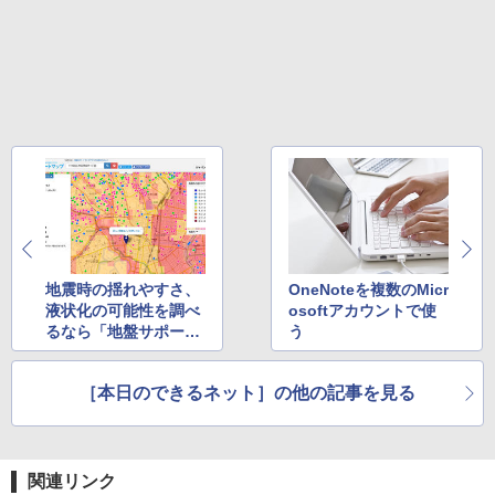
版ビッグガンガンコミックス)
コカ・コーラ やかんの麦茶 from 爽健美茶 ラ
ベルレス 650mlPET×24本
￥250
￥810
￥2,009
地震時の揺れやすさ、
OneNoteを複数のMicr
液状化の可能性を調べ
osoftアカウントで使
るなら「地盤サポート
う
マップ」が便利【地震
への備えに】
［本日のできるネット］の他の記事を見る
関連リンク