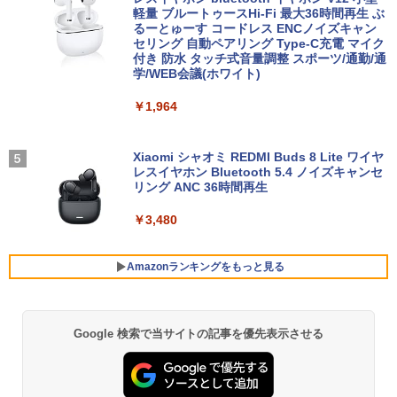
￥25,300
軽量 ブルートゥースHi-Fi 最大36時間再生 ぶ
るーとゅーす コードレス ENCノイズキャン
￥9,980
￥9,999
セリング 自動ペアリング Type-C充電 マイク
【期間限定P15倍+最大10%OFFクーポ
4
付き 防水 タッチ式音量調整 スポーツ/通勤/通
ン】 【3年保証】HP PRODESK 400 G5
学/WEB会議(ホワイト)
DM [新品SSD] SSD256GB メモリ8GB C
からだの厚みを薄くする [ 土屋元明 ]
中古ノートパソコン Core i3/i5選択可 Wi
ore i5 Windows 11 Pro 中古 アウトレッ
【楽天1位！保護レザーケース付き】【タ
5
4
4
￥1,964
ndows11 Pro WPS Office 2024付き メ
ト 返品 送料無料 中古デスクトップパソ
ッチ選択】 モバイルモニター 15.6インチ
モリ8GB SSD1TB 15.6型 テンキー ビジ
コン 中古パソコン デスクトップパソコン
ノングレア 非光沢 1080PフルHD コスパ
￥1,540
ネス 在宅勤務 学生向け 福袋2026
デスクトップ PC ミニPC OFFICE付き
高画質 デュアルモニター サブモニター
ポータブルモニター ゲーミングモニター
Xiaomi シャオミ REDMI Buds 8 Lite ワイヤ
リモートワーク IPS Tpye-C/mini HDMI
レスイヤホン Bluetooth 5.4 ノイズキャンセ
￥11,900
￥37,400
pc ミニPC iPhone対応
リング ANC 36時間再生
￥9,999
￥3,480
【★最大100%ポイント】【大特価!訳あ
新品 VETESA 一体型デスクトップパソコ
5
5
り!】【タッチパネル×Webカメラ】Pana
ン 24型フルHD液晶 Windows11 Office
sonic Let's note CF-XZ6/第7世代 Core
付き 第3世代 Core i7 メモリ16GB SSD5
Amazonランキングをもっと見る
i5/メモリ:8GB/SSD:128GB/12型液晶/Wi
12GB USB3.0 初期設定済み キーボー
HP P224 LED液晶モニター 21.5インチワ
5
fi/Bluetooth/Office/USB-C/HDMI/中古パ
ド・マウス付属
イド 薄型 液晶ディスプレイ 1920×1080
ソコン ノートパソコン モバイルパソコン
（フルHD）白色LEDバックライト IPSパ
Windows11 Windows10
ネル 非光沢 ノングレア ディスプレイポ
￥59,800
Google 検索で当サイトの記事を優先表示させる
BRUCE WAYNE feat. Flo Milli, ATL Jacob
by Amazon 天然水 ラベルレス 500ml ×24本
薬屋のひとりごと 17巻 (デジタル版ビッグガ
ート HDMI VGA PS4 switch 対応 スイッ
[Explicit]
富士山の天然水 バナジウム含有 水 ミネラル
ンガンコミックス)
チ VESA準拠【中古】
￥11,999
ウォーター ペットボトル 静岡県産 500ミリリ
ットル (Smart Basic)
￥250
￥770
￥5,600