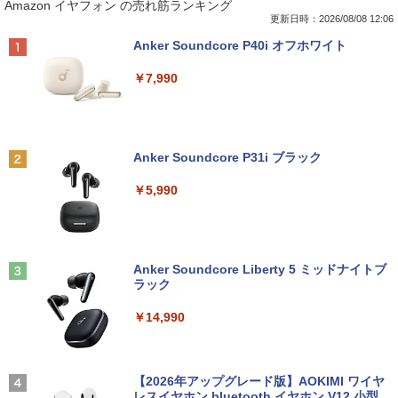
Amazon イヤフォン の売れ筋ランキング
保証】通常付属している30日の保証期間
プ Windows10【Windows 10 Pro 64Bit
21.5型〜27型ワイド 【HDMI対応 / FULL
庫コミック版） [ 中沢啓治 ]
が3ヶ月に延長されます。【単品購入・併
搭載】富士通 ESPRIMO D583シリーズ等
HD解像度】 大手メーカー液晶 (Dell/HP/
更新日時：2026/08/08 12:06
用不可※レビューキャンペーンは除く /
Celeron G1840 2.8G/4G/250GB/DVD-R
NEC等) テレワーク デュアルモニター S
￥5,852
Anker Soundcore P40i オフホワイト
ノートパソコン専用】
OM
witch PS4 PS5対応 【整備済み中古品】
￥7,990
￥1,000
￥9,980
￥6,470
【中古】ギリシャ語辞典/大学書林/古川晴
2
風（単行本）
おまかせ 中古ノートパソコン Windows
【中古】【箱付】 APPLE Mac mini A13
【お買い物マラソン限定価格】モニター
2
2
2
Anker Soundcore P31i ブラック
11 A4サイズ 15型以上 メーカー 富士通 N
47 (Late 2014) 【 macOS Monterey 12.
21.5インチ 100Hz FHD VAパネル スピー
￥25,249
EC 等 CPU Intel Cel 第6世代 メモリ4GB
7.6 / i7(3GHz) / メモリ:16GB / HDD:1.1
カー搭載 ブルーライト軽減 ノングレアタ
￥5,990
SSD128GB 無線LAN WPS office2搭載
2TB 】 【 中古 ビジネスホン パソコン
イプ 壁掛け対応 省スペース 角度調整 高
HDMI対応 送料無料 訳あり品
業務用 電話機 本体】
視野角 178° Adaptive-Sync対応 MAXZ
EN MJM22CH03-F100 2608mr
￥7,980
￥24,200
ちいかわ なんか小さくてかわいいやつ
3
￥9,930
（4）なんか小さくてためになる豆本付き
Anker Soundcore Liberty 5 ミッドナイトブ
特装版 （プレミアムKC） [ ナガノ ]
ラック
￥2,420
【期間限定破格金額！】新生活 新古品 W
HP ProDesk 400 G6 DM 【Core i5 1050
3
3
￥14,990
in11搭載 パソコンノートパソコンoffice
0T/メモリ16GB(DDR4)/SSD256GB(M.2
液晶モニター PCディスプレイ 23.8 24イ
3
付き 初心者向けノートPC 初期設定済 1
NVMe)/Win11Pro-64bit】【中古/送料無
ンチ 144Hz 1ms IPS フルHD ノングレア
5.6型 インテル高速CPU ランダムで発送
料】※沖縄・離島を除く
非光沢 ブルーライトカット HDMI VGA
メモリ4GB～ 高速SSD1TB 最大 フルHD
スピーカー内蔵 ヘッドホン端子 VESA対
小学館の図鑑NEO／1〜10巻セット
4
Webカメラ zoom 軽量薄型 無線 型番更
応 テレワーク 在宅勤務 法人向け オフィ
【2026年アップグレード版】AOKIMI ワイヤ
￥32,980
新で在庫処分
ス TERRA 2441W
レスイヤホン bluetooth イヤホン V12 小型