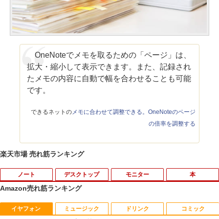
OneNoteでメモを取るための「ページ」は、
拡大・縮小して表示できます。また、記録され
たメモの内容に自動で幅を合わせることも可能
です。
できるネットの
メモに合わせて調整できる。OneNoteのページ
の倍率を調整する
楽天市場 売れ筋ランキング
ノート
デスクトップ
モニター
本
Amazon売れ筋ランキング
イヤフォン
ミュージック
ドリンク
コミック
【ノートPC用】【あんしん3ヶ月に延長
ポイント10倍 中古パソコン デスクトッ
アースドリームス 厳選おまかせモニター
はだしのゲン（全7巻セット） （中公文
1
1
1
1