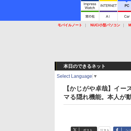
モバイルノート
NUC/小型パソコン
M
SSD
キーボード
マウス
本日のできるネット
Select Language
▼
【かじがや卓哉】イー
マる隠れ機能。本人が
ポスト
リスト
シ