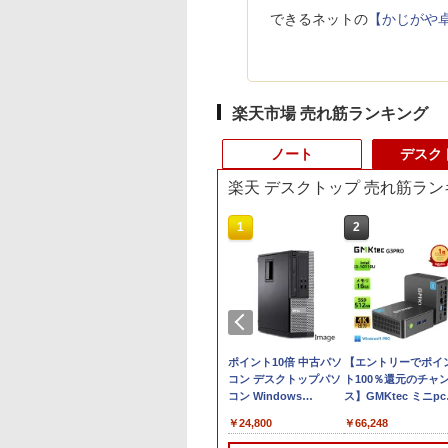
できるネットの
【かじがや
楽天市場 売れ筋ランキング
ノート
デスク
楽天 デスクトップ 売れ筋ラン
10
1
1
2
2
】 Panasonic
福袋機種店長お任せ
iiyama / ノートPC ゲ
ポイント10倍 中古パソ
Panasonic CF-
【エントリーでポイ
ツノートCF-SV8
【CPU 第12世代 第11
ーミングPC /
コン デスクトップパソ
SV8RDAVS Core i5
ト100％還元のチャ
型 / Windows11
世代 第10世代 第8世代
Notebook Clevo
コン Windows
8365U
ス】GMKtec ミニpc
/ 第8世代Core i5-
Core i5 選べる】
W350SS_370SS / 第4
11【Office付】
1.6GHz/8GB/256GB(
G3 Pro Intel Core i3
,800
￥25,990
￥11,000
￥24,800
￥13,300
￥66,248
5U / メモリ16GB /
【13.3インチ 15.6イン
世代Core i7 / グラフィ
【Windows 11 Pro
パーム変色あり【中
10110U 16GB DDR4
256GB / 12.1イン
チ 選べる 】【メモリ
ックボード NVIDIA
64Bit搭載】DELL
古】【20260729】
64GBまで増設 512G