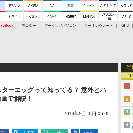
acBook
モニター
ゲーミングパソコン
ゲーミングノート
GPU
1
スターエッグって知ってる？ 意外とハ
動画で解説！
2019年9月18日 06:00
ェア
はてブ
note
LinkedIn