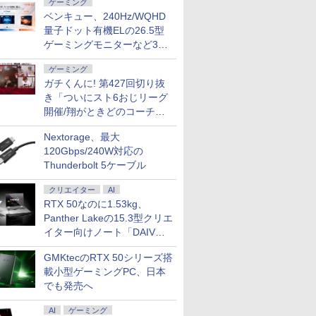
ゲーミング
ベンキュー、240Hz/WQHD
量子ドット有機ELの26.5型
ゲーミングモニターなど3機
種
ゲーミング
ガチくんに! 第427回切り抜
き「ついにスト6おじリーグ
開催/翔がときどのコーチ就
任など」
Nextorage、最大
120Gbps/240W対応の
Thunderbolt 5ケーブル
クリエイター
AI
RTX 50なのに1.53kg、
Panther Lakeの15.3型クリエ
イター向けノート「DAIV
Z5」
GMKtecのRTX 50シリーズ搭
載小型ゲーミングPC、日本
でも発売へ
AI
ゲーミング