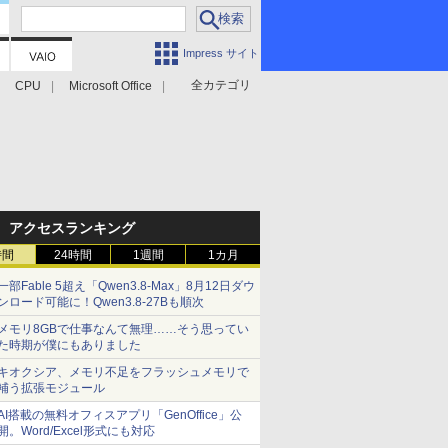
Impress サイト
全カテゴリ
CPU
Microsoft Office
アクセスランキング
時間
24時間
1週間
1カ月
一部Fable 5超え「Qwen3.8-Max」8月12日ダウ
ンロード可能に！Qwen3.8-27Bも順次
メモリ8GBで仕事なんて無理……そう思ってい
た時期が僕にもありました
キオクシア、メモリ不足をフラッシュメモリで
補う拡張モジュール
AI搭載の無料オフィスアプリ「GenOffice」公
開。Word/Excel形式にも対応