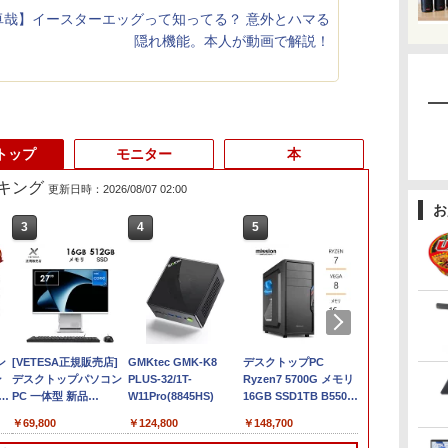
卓哉】イースターエッグって知ってる？ 意外とハマる
隠れ機能。本人が動画で解説！
トップ
モニター
本
キング
更新日時：2026/08/07 02:00
お
3
3
4
4
5
5
6
ン
[VETESA正規販売店]
中古ノートパソコン 中
タブレット/ノートパソ
GMKtec GMK-K8
＼8月限定エントリー
デスクトップPC
ノートパソコ
ン
デスクトップパソコン
古PC Windows11
コン 2in1PC 顔認証対
PLUS-32/1T-
でP10倍／【中古】 ノ
Ryzen7 5700G メモリ
Surface Pro
PC 一体型 新品
Microsoft Office2024
応Full HDカメラ＆指
W11Pro(8845HS)
ートパソコン
16GB SSD1TB B550
第7世代Core i
SSD)/Multi/12.1W/WUXGA(1920x1200)/Win11
Windows11 27型 Core
SSD搭載 初期設定済み
紋認証 Panasonic
windows11 office付き
グラボなし
WEBカメラ内
￥69,800
￥13,800
￥19,800
￥124,800
￥22,770
￥148,700
￥24,890
i7 第4世代 Office付き
店長おまかせ 第7世代
Let's note CF-XZ6
Lenovo レノボ
Windows 11 
B
メモリ16GB
～第11世代 Core i3/i5
12.0型軽量 超高解像
ThinkPad L390
0ffice 2024