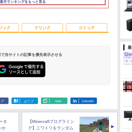
楽天ランキングをもっと見る
TB
SSD512GB 初期設定済
大容量 メモリー テン
QHD(2160x1440) タッ
20NSS25A00 Core i5 8
型 2K液晶(256
i
ホワイト ブラック
キ カメラ ドライブ 選
チパネル Core i5-
世代 メモリー8GB 高
Wi-Fi Mini-D
択可 Bluetooth 型落ち
7300U vPro メモリ
速SSD256GB 整備済み
Bluetooth
A対
モデル ノートPC 有名
8GB SSD256GB Type-
品 pc win11 os 中古パ
SurfaceConn
3
3
4
4
5
5
6
6
面
メーカー
C HDMI Office
ソコン すぐ使える オ
USB3.0
ジック
ドリンク
コミック
ox
Windows10 送料無料
フィス付きPC 送料無
中古パソコン
料
最
 検索で当サイトの記事を優先表示させる
変
異世界魔王と召喚少女
【タッチ式選べる 携帯
Acer 27インチ フルHD
追放された転生王子、
5年間フル保証ディス
異世界ウォーキング
【5倍ポイン
ゲーム中盤で
度
罪
の奴隷魔術（30） 【電
式】モバイルモニター
144Hz 1ms(VRB) IPS
『自動製作』スキルで
プレイ 243B9/11 [23.8
（14） 【電子書籍】[
ルモニター kks
貴族に転生し
レー
の
子書籍】[ 福田直叶 ]
14インチ フルHD IPS
非光沢 sRGB 99%
領地を爆速で開拓し最
型ワイド液晶ディスプ
あるくひと ]
13.3インチ 
外れスキル【
サ
パネル 非光沢 タッチ
AMD FreeSync ブラッ
強の村を作ってしま
レイ 5年フル保証
ル 超軽量400
を駆使して最
￥792
￥11,999
￥16,600
￥792
￥16,980
￥792
￥18,999
￥792
式/非タッチ式選択可能
クブースト VRB対応
う〜最強クラフトスキ
(USB-C)]
高輝度400nit
してみた（7）
.
Anker Soundcore
On My Road
by Amazon 炭酸水
ONE PIECE モノクロ
【2026年アップグレ
On My Road
by Amazon 天然水
HUNTER×HUNTER
Xiaomi シャオミ
BUGS LIFE
コカ・コーラ やかんの
スーパーの裏でヤニ吸
A
Type-C対応 HDMI
ブルーライト低減
ルで始める、楽々領地
sRGB100％
書籍】[ 八又ナ
Liberty 5 アプリコッ
(Stadium ver.)
ラベルレス 500ml
版 115 (ジャンプコミ
ード版】AOKIMI ワ
(Stadium ver.)
ラベルレス 2L×9本
モノクロ版 39 (ジャ
REDMI Buds 8 Lite ワ
麦茶 from 爽健美茶 ラ
うふたり 9巻 (デジタル
ル
VESA対応 モニター 持
HDMI 1.4 DisplayPort
開拓スローライフ〜
適合 非光沢I
￥250
トピンク
×24本 強炭酸水 ペッ
ックスDIGITAL)
イヤレスイヤホン
ンプコミックス
イヤレスイヤホン
ベルレス
版ビッグガンガンコミ
ち運び サブディスプレ
v1.2 スピーカー・ヘッ
（8） 【電子書籍】[ 熊
解像度1920*12
￥250
￥250
￥1,117
ェア
はてブ
note
LinkedIn
水
トボトル 500ミリリ
bluetooth イヤホン
DIGITAL)
Bluetooth 5.4 ノイズ
650mlPET×24本
ックス)
xbox
イ デュアルモニター
ドホン端子 Acer
乃げん骨 ]
C/mini HDM
￥-
￥1,625
￥594
￥1,964
￥572
￥2,980
￥2,009
￥810
ットル (Smart
V12 小型軽量 ブルー
キャンセリング ANC
テレワーク ミニPC対
Display Widget 6軸カ
PS4/PS5/XBO
Basic)
トゥースHi-Fi 最大
36時間再生
応 EVICIV
ラー調整 VESAマウン
など対応 NK-1
36時間再生 ぶるーと
ト対応 Nitro ゲーミン
ポータ
【Minecraftプログラミン
ゅーす コードレス
グモニター
▲
ENCノイズキャンセ
ンか
グ】ニワトリをランダム
QG271P6bmipx