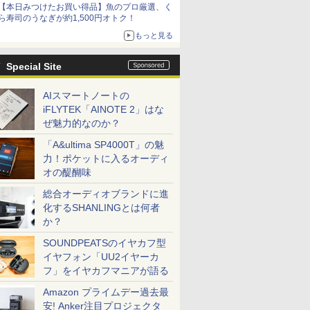
【本日みつけたお買い得品】魚のプロ厳選、く
ら寿司のうなぎが約1,500円オトク！
もっと見る
Special Site
AIスマートノートの
iFLYTEK「AINOTE 2」はな
ぜ魅力的なのか？
「A&ultima SP4000T」の魅
力！ポケットに入るオーディ
オの醍醐味
総合オーディオブランドに進
化するSHANLINGとは何者
か？
SOUNDPEATSのイヤカフ型
イヤフォン「UU2イヤーカ
フ」をイヤカフマニアが語る
Amazon プライムデー過去最
安! Anker注目プロジェクタ