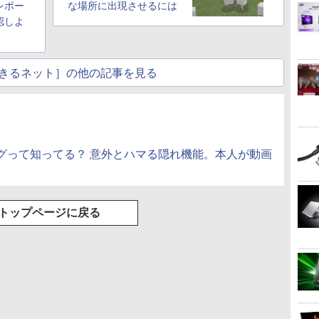
リング 自動ペアリン
レポー
な場所に出現させるには
グ Type-C充電 マイ
認しよ
ク付き 防水 タッチ式
音量調整 スポーツ/通
勤/通学/WEB会議(ホ
ワイト)
きるネット］の他の記事を見る
グって知ってる？ 意外とハマる隠れ機能。本人が動画
トップページに戻る