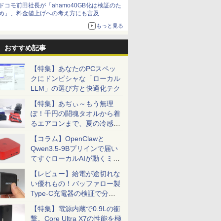
ドコモ前田社長が「ahamo40GB化は検証のた
め」、料金値上げへの考え方にも言及
もっと見る
おすすめ記事
【特集】あなたのPCスペッ
クにドンピシャな「ローカル
LLM」の選び方と快適化テク
【特集】あぢぃ～もう無理
ぽ！千円の闘魂タオルから着
るエアコンまで、夏の冷感グ
ッズ一挙紹介
【コラム】OpenClawと
Qwen3.5-9Bプリインで届い
てすぐローカルAIが動くミニ
PC「SER9 Pro」
【レビュー】給電が途切れな
い優れもの！バッファロー製
Type-C充電器の検証で分か
ったこと
【特集】電源内蔵で0.9Lの衝
撃。Core Ultra X7の性能を極