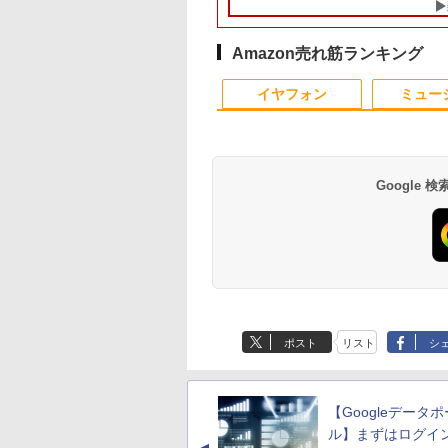
XGA(1920x1200)
ー16GB 8GB 選べる】
Corporation GM107M
Optiplexシリーズ
SSD M.2 2242 最大8
ebカメラ /
【SSD 512GB 256GB
[GeForce GTX 860M]
Core i5搭載/4G/新品
Windows11 Pro min
i&Bluetooth /
選べる】【Windows11
2GB / 光学ドライブ
SSD 120GB/DVD-
pc 4.1GHz WIFI6
Amazon売れ筋ランキング
ice 2024 H&B / Aラ
& Win10 選べる】 【中
CDDVDW SN-208FB /
ROM/送料無料【オプ
BT5.2 小型PC VES
10
10
1
1
2
2
古パソコン中古PC】
メモリ 8GB【中古品】
ション色々有】
応 ミニパソコン 2画
イヤフォン
ミュー
Webカメラ付き 無線
高性能 みにpc nucb
Wi-Fi付き Office付き
省エネ デスクトップ
PC
Google
AMOTO DAYS 28
3年保証モデル】
片田舎のおっさん、剣
IOデータ ゲーミング
＼500円OFFクーポン
はなコミ！ ～となりに
モニター 23.8インチ
捕食 欲望をカネに
子書籍】[ 鈴木祐
PANNEXT 49インチ
聖になる外伝 はじま
モニター KH-
あり！／ モバイルモニ
アイドル～ [ 大場 花
1920×1080 FHD解像
えるトクリュウ型犯
Sパネル搭載 フル
りの魔法剣士 3巻 【電
GDQ271UEL QD-
ター 15.6インチ 1080P
菜 ]
100Hzリフレッシュ
集団「ナチュラル」
(1920×1080)解像度
子書籍】[ 佐賀崎しげ
OLED採用
フルHD ディスプレイ
ト PCモニター 薄型 
闇 [ 清水 將裕 ]
2
6,180
￥770
￥77,800
￥9,480
￥1,760
￥11,980
￥1,870
型液晶モニター JN-
る ]
GigaCrysta ［27型 /
VESA対応 コスパ デュ
ブモニター 在宅勤務
Anker Soundcore
BRUCE WAYNE feat.
【Amazon.co.jp限
薬屋のひとりごと 17
Anker Soundcore
BRUCE WAYNE feat
by Amazon 天然水
異世界居酒屋「の
S49F-M-H3 HDMI
WQHD(2560×1440) /
アルモニター サブモニ
VESA対応 HDMI VG
P40i オフホワイト
Flo Milli, ATL Jacob
定】 い・ろ・は・す
巻 (デジタル版ビッグ
P31i ブラック
Flo Milli, ATL Jacob
ラベルレス 500ml
ぶ」(22) (角川コミッ
A ビデオ/音声入力
ワイド / 280Hz］ ブラ
ター ゲーミングモニタ
パソコンモニター チ
[Explicit]
2L PET ラベルレス
ガンガンコミックス)
[Explicit]
×24本 富士山の天然
クス・エース)
アキシャル音声出力
ック
ー ポータブルモニター
ト
￥7,990
￥5,990
ポスト
リスト
シ
×8本
水 バナジウム含有 
SBメモリ再生対応
外付けモニター リモー
pc/switch/ps4/ps5/
￥250
￥1,112
￥770
￥250
￥1,380
￥832
ミネラルウォーター
モコン同梱
トワーク IPS mini pc
ペットボトル 静岡県
ミニPC 多デバイス対
産 500ミリリットル
応 ブラック
【Googleデータ
(Smart Basic)
ル】まずはログイ