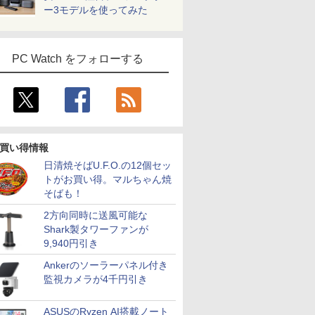
ー3モデルを使ってみた
PC Watch をフォローする
買い得情報
7
8
9
10
日清焼そばU.F.O.の12個セッ
トがお買い得。マルちゃん焼
そばも！
2方向同時に送風可能な
Shark製タワーファンが
9,940円引き
ン
MS Office 2024 H&B
MS Office 2024 H&B
【中古】 Panasonic
福袋機種店
Ankerのソーラーパネル付き
 5 高性能
搭載｜中古ノートパソ
搭載｜14型 WEBカメ
レッツノートCF-SV8
【CPU 第1
監視カメラが4千円引き
5-7300U
コン Windows11
ラ 指紋認証 搭載モデル
軽量薄型 / Windows11
世代 第10
蔵
Office付｜Dynabook
｜中古 ノートパソコン
搭載 / 第8世代Core i5-
Core i5
￥29,800
￥29,800
￥30,800
￥25,990
Pro MS
B55M Core i5 第8世代
Windows11 Office 付
8365U / メモリ16GB /
【13.3イン
ASUSのRyzen AI搭載ノート
選択可 12.3
8265U メモリ 8GB
き｜Dell Latitude 5400
SSD256GB / 12.1イン
チ 選べる