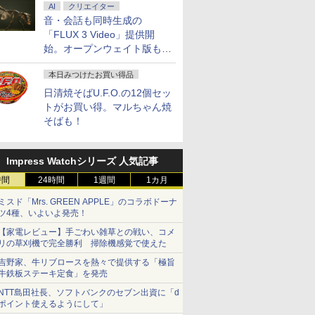
AI
クリエイター
音・会話も同時生成の
「FLUX 3 Video」提供開
始。オープンウェイト版も計
画
本日みつけたお買い得品
日清焼そばU.F.O.の12個セッ
トがお買い得。マルちゃん焼
そばも！
Impress Watchシリーズ 人気記事
時間
24時間
1週間
1カ月
ミスド「Mrs. GREEN APPLE」のコラボドーナ
ツ4種、いよいよ発売！
【家電レビュー】手ごわい雑草との戦い、コメ
リの草刈機で完全勝利 掃除機感覚で使えた
吉野家、牛リブロースを熱々で提供する「極旨
牛鉄板ステーキ定食」を発売
NTT島田社長、ソフトバンクのセブン出資に「d
ポイント使えるようにして」