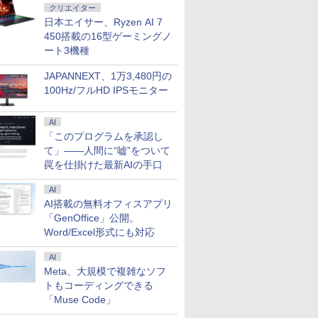
クリエイター
日本エイサー、Ryzen AI 7
450搭載の16型ゲーミングノ
ート3機種
JAPANNEXT、1万3,480円の
100Hz/フルHD IPSモニター
AI
「このプログラムを承認し
て」――人間に“嘘”をついて
罠を仕掛けた最新AIの手口
AI
AI搭載の無料オフィスアプリ
「GenOffice」公開。
Word/Excel形式にも対応
AI
Meta、大規模で複雑なソフ
トもコーディングできる
「Muse Code」