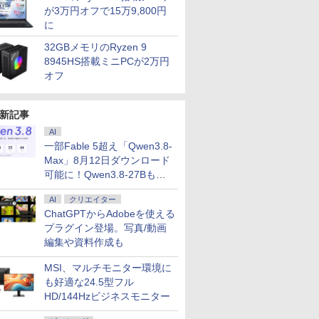
が3万円オフで15万9,800円
0x1440)
SSD 256GB 15.6型
｜Core i5 第8世代 以降
チWUXGA(1920x1200)
ー16GB 
に
P
WEBカメラ テンキー
1.60GHz 4コア 8スレ
/ Webカメラ /
【SSD 512
HDMI 無線 Wi-Fi 整備
ッド メモリ 8GB SSD
WiFi&Bluetooth /
選べる】【W
32GBメモリのRyzen 9
ect
済み 新品無線マウス セ
256GB｜中古パソコン
Office 2024 H&B / Aラ
& Win10
7
7
8
8
9
9
10
10
8945HS搭載ミニPCが2万円
キュリティソフト 無料
中古ノートパソコン 中
ンク
古パソコン
プレゼント
古PC
Webカメ
オフ
Wi-Fi付き 
新記事
AI
一部Fable 5超え「Qwen3.8-
ト】モバイ
死ぬ悪役
魔王城の料理番 〜コワ
マラソン限定P2倍【ク
★8月中旬発送予定★
LGエレクトロニクス
SAKAMOTO DAYS 28
【3年保証モデル】
片田舎のお
IOデータ
Max」8月12日ダウンロード
mart
たので、
モテ魔族ばかりだけ
ーポン利用で実質
宇宙兄弟 全巻セット
LG 34U530A-W LG
【電子書籍】[ 鈴木祐
JAPANNEXT 49インチ
聖になる外
モニター K
可能に！Qwen3.8-27Bも順
タッチパネ
テイム】
ど、ホワイトな職場で
20,999円】モバイル モ
（全46巻）
UltraWide Monitor 34
斗 ]
IPSパネル搭載 フル
りの魔法剣
GDQ271U
次
g 超薄型
強を目指
す〜 6巻 【電子書
ニター 18.5インチ モバ
型 UWFHDウルトラワ
HD(1920×1080)解像度
子書籍】[
OLED採用
AI
クリエイター
￥792
￥23,999
￥41,225
￥42,460
￥572
￥46,180
￥770
￥77,800
s 広色域
 【電子
籍】[ ワイエム系 ]
イルディスプレイ
イドモニター
大型液晶モニター JN-
る ]
GigaCrys
ChatGPTからAdobeを使える
 画像比自動
ガト ]
100%sRGB FHD 非光
34U530AW
IPS49F-M-H3 HDMI
WQHD(256
プラグイン登場。写真/動画
PSパネル
沢 IPS液晶パネル
VGA ビデオ/音声入力
ワイド / 2
編集や資料作成も
00 Type-
USBType-C miniHDMI
コアキシャル音声出力
ック
I接続可
FreeSync対応
USBメモリ再生対応
X/Switch/PC/Mac
PS4/XBOX/Switch/PC/Mac
リモコン同梱
MSI、マルチモニター環境に
33T
など対応 Ingnok
も好適な24.5型フル
HD/144Hzビジネスモニター