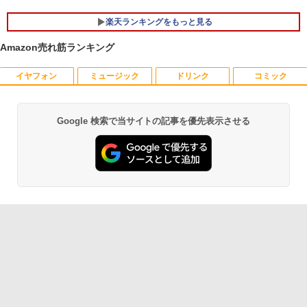
テンキー WEBカメラ Bluetooth HDMI
タイプC｜Word Excel PowerPoint
￥84,000
楽天ランキングをもっと見る
￥33,800
Amazon売れ筋ランキング
イヤフォン
ミュージック
ドリンク
コミック
MAZZEL 1st photobook with ZEAL [
1
MAZZEL ]
￥4,950
Google 検索で当サイトの記事を優先表示させる
Anker Soundcore P40i オフホワイト
BRUCE WAYNE feat. Flo Milli, ATL Jacob
by Amazon 天然水 ラベルレス 500ml ×24本
薬屋のひとりごと 17巻 (デジタル版ビッグガ
[Explicit]
富士山の天然水 バナジウム含有 水 ミネラル
ンガンコミックス)
ウォーター ペットボトル 静岡県産 500ミリリ
￥7,990
ットル (Smart Basic)
￥250
￥770
信じていた仲間達にダンジョン奥地で殺
2
￥1,380
されかけたがギフト『無限ガチャ』でレ
ベル9999の仲間達を手に入れて元パーテ
Anker Soundcore P31i ブラック
BRUCE WAYNE feat. Flo Milli, ATL Jacob
異世界居酒屋「のぶ」(22) (角川コミックス・
ィーメンバーと世界に復讐＆『ざま
[Explicit]
エース)
【Amazon.co.jp限定】 い・ろ・は・す 2L P
ぁ！』します！【電子書籍】
ET ラベルレス ×8本
￥5,990
￥250
￥832
￥792
￥1,112
Anker Soundcore Liberty 5 ミッドナイトブ
On My Road (Stadium ver.)
ONE PIECE モノクロ版 115 (ジャンプコミッ
【漫画全巻セット】【中古】NARUTO
3