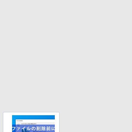
ラック
クスDIGITAL)
by Amazon 天然水ラベルレス 2L×9本
（ナルト） ＜1〜72巻完結＞ 岸本斉史
￥250
￥14,990
￥594
￥1,117
￥20,750
【2026年アップグレード版】AOKIMI ワイヤ
On My Road (Stadium ver.)
HUNTER×HUNTER モノクロ版 39 (ジャンプ
【いたわりセット付き】1年をおいしくす
4
レスイヤホン bluetooth イヤホン V12 小型
コミックスDIGITAL)
by Amazon 炭酸水 ラベルレス 500ml ×24本
こやかに過ごす養生手帳2027 （インプレ
軽量 ブルートゥースHi-Fi 最大36時間再生 ぶ
強炭酸水 ペットボトル 500ミリリットル (Sm
￥250
ス手帳2027） [ 久保奈穂実 ]
るーとゅーす コードレス ENCノイズキャン
art Basic)
￥572
セリング 自動ペアリング Type-C充電 マイク
￥3,080
付き 防水 タッチ式音量調整 スポーツ/通勤/通
￥1,625
学/WEB会議(ホワイト)
BUGS LIFE
スーパーの裏でヤニ吸うふたり 9巻 (デジタル
￥1,964
版ビッグガンガンコミックス)
【Amazon.co.jp限定】 伊藤園 磨かれて、澄
【中古】HUNTER×HUNTER(ハンターハ
5
みきった日本の水 2L 8本 ラベルレス [ ケース
￥250
ンター)/漫画全巻セット◆C≪1〜39巻
] [ 水 ] [ ペットボトル ] [ 箱買い ] [ ストック
￥810
（既刊）≫【即納】【コンビニ受取/郵便
Xiaomi シャオミ REDMI Buds 8 Lite ワイヤ
] [ 水分補給 ]
局受取対応】
レスイヤホン Bluetooth 5.4 ノイズキャンセ
リング ANC 36時間再生
￥998
￥20,900
￥3,480