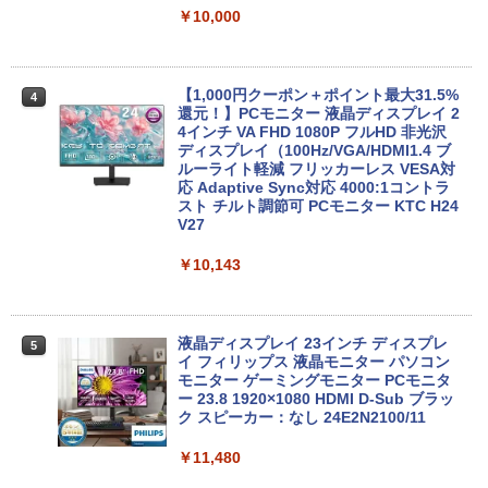
古 アウトレット 返品 送料無料 中古ノー
Type-C Windows11 一体型 中古パソコ
￥10,000
トパソコン 中古パソコン ノートパソコン
ン
ノート ノートPC OFFICE付き
￥48,800
￥27,500
【1,000円クーポン＋ポイント最大31.5%
4
還元！】PCモニター 液晶ディスプレイ 2
4インチ VA FHD 1080P フルHD 非光沢
ディスプレイ（100Hz/VGA/HDMI1.4 ブ
Win11搭載 デスクトップパソコン一体型
4
ルーライト軽減 フリッカーレス VESA対
超得2,000円OFF&P2倍｜レッツノート｜
デスクトップ新品 Office付き 24型フルH
4
応 Adaptive Sync対応 4000:1コントラ
Microsoft office 2019 H&B付き｜中古
D液晶一体型 デスクトップパソコン Core
スト チルト調節可 PCモニター KTC H24
ノートパソコン Windows11 office付｜
i7 3615MQ メモリ16GB SSD512GB US
V27
メモリ8GB SSD256GB｜Panasonic Le
B 3.0 無線搭載 初心者向け 初期設定済み
t's note｜中古ノートパソコン 軽量 薄型
テレワーク応援 在宅勤務
｜モバイルPC｜ノートパソコン B5サイ
￥10,143
ズ｜パソコン｜中古パソコン｜中古PC
￥52,999
￥29,800
液晶ディスプレイ 23インチ ディスプレ
5
イ フィリップス 液晶モニター パソコン
【週末限定999円OFF！】 最新マイクロ
5
モニター ゲーミングモニター PCモニタ
ソフトオフィス2024付き microsoft offi
ー 23.8 1920×1080 HDMI D-Sub ブラッ
MS Office 2024 H&B 搭載｜中古ノート
ce付き 中古パソコン 中古 デスクトップ
5
ク スピーカー：なし 24E2N2100/11
パソコン Windows11 Office付｜Core i5
パソコン 最新オフィス 第10世代 国内メ
第8世代 以降 SSD 512GB メモリ 8GB｜
ーカー 安心サポート 高品質 Windows11
DELL Latitude 3500｜中古パソコン 中
Pro NEC Mate MKH29B-9 Core i7 16G
￥11,480
古 ノートパソコン 無線 15.6インチ HD
B 中古 パソコン デスクトップパソコン