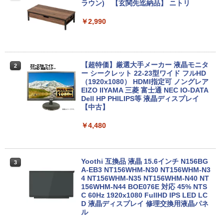
2026】【Office 2019 H&B】富士通 MU
| Windows11 | デスクトップ | 一年保証 |
ラウン) 【玄関先迄納品】 ニトリ
937/Celeron 3865U/メモリ:4GB/8GB/S
第9世代 | Core i5 9500 3.0(〜最大4.4)G
SD:128GB/256GB/512GB/1TB/13.3型/
Hz | MEM:8GB | SSD:512GB(新品) | DV
￥2,990
フルHD/wifi/HDMI/USB3.0/中古 ノート
Dマルチ | 無線LAN:なし | Win11Pro64Bi
パソコン/モバイルPC/Windows11
t | VGA追加モデル
￥9,999
￥34,980
【超特価】厳選大手メーカー 液晶モニタ
2
ー シークレット 22-23型ワイド フルHD
（1920x1080） HDMI指定可 ノングレア
EIZO IIYAMA 三菱 富士通 NEC IO-DATA
LTE対応 中古美品 / タッチ 10.5インチ M
【エントリーでポイント100％還元チャ
2
2
Dell HP PHILIPS等 液晶ディスプレイ
icrosoft Surface GO2 Model.1927 フル
ンス】GMKtec G10 ミニPC【AMD Ryz
【中古】
HD対応WUXGA/ 第8世代CoreM3-8100
en 5 3500U DDR4 16GB 512GB/256GB/
Y/ 8GB/ 爆速NVMe 128GB-SSD/ カメラ/
1T SSD】4C/8T 3.7GHz 64GB 16T拡張
Wi-Fi6/ Office付きWindows11/ Win11
Windows11 Pro 8K/4K 3画面出力 LAN *
￥4,480
中古ノートパソコン 中古パソコン 中古P
2 WiFi5 Bluetooth5.0 Nucbox みにpc
C タブレット 税込送料無料 即日発送
Ryzen 5 N95/N97/N100/4300U/N150よ
り高性能
￥20,990
Yoothi 互換品 液晶 15.6インチ N156BG
3
￥61,999
A-EB3 NT156WHM-N30 NT156WHM-N3
4 NT156WHM-N35 NT156WHM-N40 NT
156WHM-N44 BOE076E 対応 45% NTS
C 60Hz 1920x1080 FullHD IPS LED LC
【期間限定P15倍+最大10%OFFクーポ
3
D 液晶ディスプレイ 修理交換用液晶パネ
ン】 【3年保証】東芝 TOSHIBA DYNAB
HP ProOne 600 G6 AIO 21.5インチ 第1
3
ル
OOK DYNABOOK B65/DN SSD256GB
0世代 Core i5 メモリ16GB Nvme M.2 S
メモリ8GB Core i5 Windows 11 Pro 中
SD 512GB Office付き Webカメラ WiFi