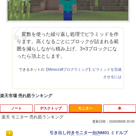
変数を使った繰り返し処理でピラミッドを作
ります。高くなるごとにブロックが詰まれる範
囲を減らしながら積み上げ、3×3ブロックにな
ったら頂上とします。
できるネットの
【Minecraftプログラミング】ピラミッドを完成
させるには
楽天市場 売れ筋ランキング
ノート
デスクトップ
モニター
本
楽天 モニター 売れ筋ランキング
更新日時：2026/08/08 20:00
【★最大100%ポイント】【新生活応援・
中古パソコン | Dell | OptiPlex 3070 SFF
引き出し付きモニター台(NM01 ミドルブ
1
1
1