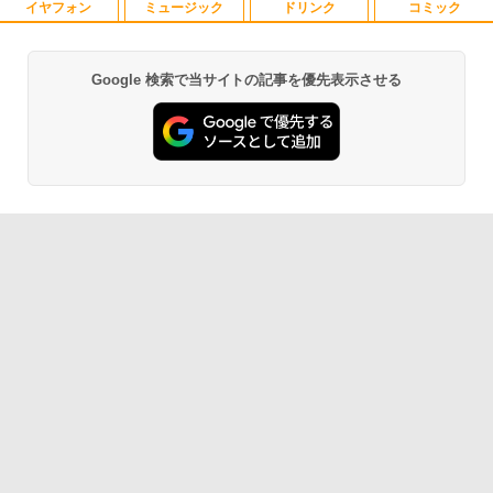
15.6型 ノートパソコン フルHD Lenovo
GA モニター 液晶 液晶モニター 液晶ディ
イヤフォン
ミュージック
ドリンク
コミック
5
ThinkPad L590 Core i5 8265U m.2SSD
スプレイ デル 23.8インチ パソコンモニ
256G メモリ8G Wi-Fi USBType-C Web
ター ピボット 新品
カメラ Windows11【中古】
Google 検索で当サイトの記事を優先表示させる
￥16,398
Anker Soundcore P40i オフホワイト
BRUCE WAYNE feat. Flo Milli, ATL Jacob
【Amazon.co.jp限定】 い・ろ・は・す 2L P
薬屋のひとりごと 17巻 (デジタル版ビッグガ
￥33,800
[Explicit]
ET ラベルレス ×8本
ンガンコミックス)
￥7,990
￥250
￥1,112
￥770
Anker Soundcore P31i ブラック
BRUCE WAYNE feat. Flo Milli, ATL Jacob
by Amazon 天然水 ラベルレス 500ml ×24本
異世界居酒屋「のぶ」(22) (角川コミックス・
[Explicit]
富士山の天然水 バナジウム含有 水 ミネラル
エース)
ウォーター ペットボトル 静岡県産 500ミリリ
￥5,990
ットル (Smart Basic)
￥250
￥832
￥1,380
Anker Soundcore Liberty 5 ミッドナイトブ
On My Road (Stadium ver.)
ONE PIECE モノクロ版 115 (ジャンプコミッ
ラック
クスDIGITAL)
by Amazon 天然水ラベルレス 2L×9本
￥250
￥14,990
￥594
￥1,117