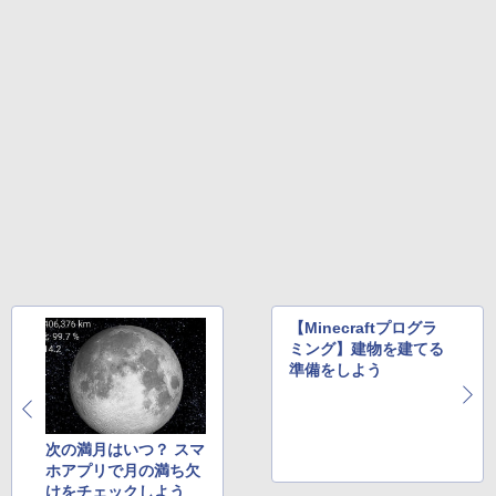
【2026年アップグレード版】AOKIMI ワイヤ
On My Road (Stadium ver.)
HUNTER×HUNTER モノクロ版 39 (ジャンプ
レスイヤホン bluetooth イヤホン V12 小型
コミックスDIGITAL)
by Amazon 炭酸水 ラベルレス 500ml ×24本
軽量 ブルートゥースHi-Fi 最大36時間再生 ぶ
強炭酸水 ペットボトル 500ミリリットル (Sm
￥250
るーとゅーす コードレス ENCノイズキャン
art Basic)
￥572
セリング 自動ペアリング Type-C充電 マイク
付き 防水 タッチ式音量調整 スポーツ/通勤/通
￥1,625
学/WEB会議(ホワイト)
BUGS LIFE
スーパーの裏でヤニ吸うふたり 9巻 (デジタル
￥1,964
版ビッグガンガンコミックス)
コカ・コーラ やかんの麦茶 from 爽健美茶 ラ
ベルレス 650mlPET×24本
￥250
￥810
Xiaomi シャオミ REDMI Buds 8 Lite ワイヤ
￥2,009
レスイヤホン Bluetooth 5.4 ノイズキャンセ
リング ANC 36時間再生
￥3,480
【Minecraftプログラ
ミング】建物を建てる
準備をしよう
次の満月はいつ？ スマ
ホアプリで月の満ち欠
けをチェックしよう