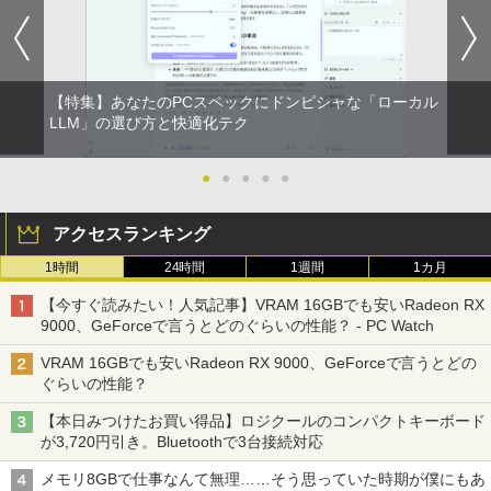
【特集】あなたのPCスペックにドンピシャな「ローカル
LLM」の選び方と快適化テク
●
●
●
●
●
アクセスランキング
1時間
24時間
1週間
1カ月
【今すぐ読みたい！人気記事】VRAM 16GBでも安いRadeon RX
9000、GeForceで言うとどのぐらいの性能？ - PC Watch
VRAM 16GBでも安いRadeon RX 9000、GeForceで言うとどの
ぐらいの性能？
【本日みつけたお買い得品】ロジクールのコンパクトキーボード
が3,720円引き。Bluetoothで3台接続対応
メモリ8GBで仕事なんて無理……そう思っていた時期が僕にもあ