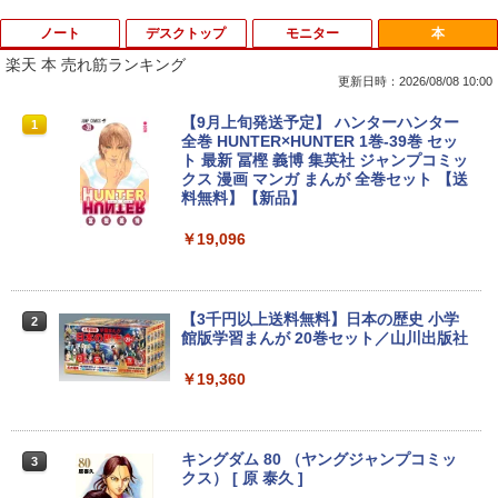
ノート
デスクトップ
モニター
本
楽天 本 売れ筋ランキング
更新日時：2026/08/08 10:00
【ポイント10倍 期間限定】dynabook K
【超特価】厳選大手メーカー 液晶モニタ
【9月上旬発送予定】 ハンターハンター
1
1
1
70 第11世代 intel N4500 10.1型 高精細 I
ー シークレット 22-23型ワイド フルHD
全巻 HUNTER×HUNTER 1巻-39巻 セッ
PSノングレア 無音ファンレス Wi-Fi 6 W
（1920x1080） HDMI指定可 ノングレア
ト 最新 冨樫 義博 集英社 ジャンプコミッ
EBカメラ 初期設定済み すぐ使える Win
EIZO IIYAMA 三菱 富士通 NEC IO-DATA
クス 漫画 マンガ まんが 全巻セット 【送
dows 11 頑丈設計 2in1 タブレットPC
Dell HP PHILIPS等 液晶ディスプレイ
料無料】【新品】
(タッチペン非付属)【整備済み中古品】
【中古】
￥19,096
￥16,700
￥4,480
【3千円以上送料無料】日本の歴史 小学
2
【マラソン限定30%OFF】中古 店長おま
【エントリーで最大全額ポイント還元｜
館版学習まんが 20巻セット／山川出版社
2
2
かせパソコン Core i5 第10世代 メモリ8
8/11まで】 ASUS｜エイスース PCモニ
GB 16GB SSD240GB 15インチ Window
ター Eye Care ブラック VP227HF [21.4
￥19,360
s11 WPS Office 1年保証 ノートパソコン
5型 /フルHD(1920×1080) /ワイド /100H
【CA】 中古ノートパソコン WIN11 中古
z]
ノートPC notePC windows11 中古PC
ノートパソコン中古 ノート ウィンドウズ
￥10,980
キングダム 80 （ヤングジャンプコミッ
3
11
クス） [ 原 泰久 ]