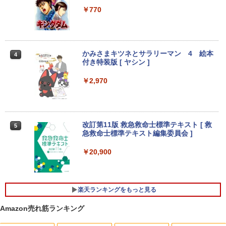
￥32,800
￥770
液晶モニター Dell Pro 22モニター E222
3
5HM 21.5型 フルHD リフレッシュレート
100Hz VESA 対応 HDMI DisplayPort VG
MS Office 2024 H&B 搭載｜14型 WEB
A モニター 液晶 液晶モニター 液晶ディ
3
カメラ 指紋認証 搭載モデル｜中古 ノー
スプレイ デル 21.5インチ パソコンモニ
かみさまキツネとサラリーマン 4 絵本
4
トパソコン Windows11 Office 付き｜D
ター 新品
付き特装版 [ ヤシン ]
ell Latitude 5400｜Core i5 第8世代 以
降 1.60GHz 4コア 8スレッド メモリ 8G
￥12,100
￥2,970
B SSD 256GB｜中古パソコン 中古ノー
トパソコン 中古PC ノートPC
￥29,800
マウスコンピューター 15．6型 IPS方式
4
フルHD モバイルモニター iiyama ブラッ
改訂第11版 救急救命士標準テキスト [ 救
5
ク P1671HSC-B1J [P1671HSCB1J]【R
急救命士標準テキスト編集委員会 ]
NH】
DELL Latitude 5590 (Win11x64) 中古 C
4
￥20,900
ore i7-1.9GHz(8650U)/メモリ16GB/SSD
￥15,000
512GB/フルHD15.6インチ/MX130 [B:良
品] 2018年頃購入
楽天ランキングをもっと見る
￥33,000
【縦画面対応/スピーカー内蔵】 Dell Pro
5
24 液晶モニター E2425HSM 23.8型 フル
Amazon売れ筋ランキング
HD IPS リフレッシュレート 100Hz VES
A 対応 スピーカー HDMI DisplayPort V