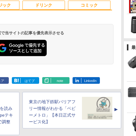
3
4
5
6
 送
Bluetooth5.2 4K 2画面
C/HDMIポート 高画質
Win11Pro64Bit | ACア
大128GB）/Windows
ーク 動画視聴 おしゃ
zoom 軽量薄型 無線
プレイ MAXZEN
ソコン 中古P
ps4/ps5/xb
ジック
ドリンク
コミック
ー
出力 デスクトップPC
FHD フルHD 液晶モニ
ダプター付属
11 Pro／Dolby
れ 本体のみ
型番更新で在庫処分
MGM27IC04-F240
ートパソコン
カー内蔵 kksm
NucBox みにpc 省エネ
ター Minifire MF24X3C
Audio）【整備済み中
オフィス
古品】
 検索で当サイトの記事を優先表示させる
け
[11月中旬より発送予
角川まんが学習シリー
今日の眼疾患治療指針
F.S.S. EPISO
最
定][新品]角川まんが学
ズ 日本の歴史 全16
第4版 [ 大路 正人 ]
40th MEMORI
め
習シリーズ 日本の歴史
巻+別巻5冊定番セット
野 護 ]
￥28,600
ての
5大特典つき全16巻+別
[ 山本 博文 ]
￥23,760
￥23,760
￥3,630
 0
巻5冊セット[入荷予約]
.
Anker Soundcore
見知らぬ糸
by Amazon 天然水
ONE PIECE モノクロ
【2026年アップグレ
On My Road
by Amazon 炭酸水
HUNTER×HUNTER
Xiaomi シャオミ
On My Road
コカ・コーラ やかんの
スーパーの裏でヤニ吸
小学
Liberty 5 ミッドナイ
ラベルレス 2L×9本
版 115 (ジャンプコミ
ード版】AOKIMI ワ
(Stadium ver.)
ラベルレス 500ml
モノクロ版 39 (ジャ
REDMI Buds 8 Lite ワ
(Stadium ver.)
麦茶 from 爽健美茶 ラ
うふたり 9巻 (デジタル
ず
￥250
トブラック
ックスDIGITAL)
イヤレスイヤホン
×24本 強炭酸水 ペッ
ンプコミックス
イヤレスイヤホン
ベルレス
版ビッグガンガンコミ
プ
￥1,117
￥250
￥250
ェア
はてブ
note
LinkedIn
水
bluetooth イヤホン
トボトル 500ミリリ
DIGITAL)
Bluetooth 5.4 ノイズ
650mlPET×24本
ックス)
 お
￥14,990
￥594
￥1,964
￥1,625
￥572
￥3,480
￥2,009
￥810
V12 小型軽量 ブルー
ットル (Smart
キャンセリング ANC
教育
トゥースHi-Fi 最大
Basic)
36時間再生
36時間再生 ぶるーと
東京の地下鉄駅バリアフ
ゅーす コードレス
ENCノイズキャンセ
文字を読み
リー情報がわかる「ベビ
▲
リング 自動ペアリン
ypeテキ
ーメトロ」【本日正式サ
グ Type-C充電 マイ
で調整
ービス化】
ク付き 防水 タッチ式
音量調整 スポーツ/通
勤/通学/WEB会議(ホ