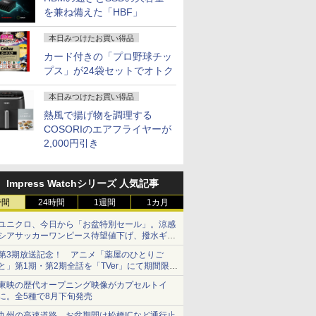
を兼ね備えた「HBF」
本日みつけたお買い得品
カード付きの「プロ野球チッ
プス」が24袋セットでオトク
本日みつけたお買い得品
熱風で揚げ物を調理する
COSORIのエアフライヤーが
2,000円引き
Impress Watchシリーズ 人気記事
時間
24時間
1週間
1カ月
ユニクロ、今日から「お盆特別セール」。涼感
シアサッカーワンピース待望値下げ、撥水ギア
ショーツは1990円に
第3期放送記念！ アニメ「薬屋のひとりご
と」第1期・第2期全話を「TVer」にて期間限定
で順次無料配信開始
東映の歴代オープニング映像がカプセルトイ
に。全5種で8月下旬発売
九州の高速道路、お盆期間は松橋ICなど通行止