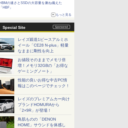
HBMの速さとSSDの大容量を兼ね備えた
「HBF」
もっと見る
Special Site
レイズ鍛造1ピースアルミホ
イール「CE28 N-plus」軽量
なままに剛性を向上
お値段そのままでメモリ倍
増！メモリ32GBの「お得な
ゲーミングノート」
性能の良いお得な中古PC情
報はこのページでチェック！
レイズのプレミアムカー向け
ブランドHOMURAから
「2×9R」が登場！
鳥肌ものの「DENON
HOME」サウンドを体感し