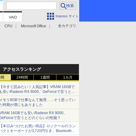
Impress サイト
全カテゴリ
CPU
Microsoft Office
アクセスランキング
時間
24時間
1週間
1カ月
【今すぐ読みたい！人気記事】VRAM 16GBで
も安いRadeon RX 9000、GeForceで言うとど
のぐらいの性能？ - PC Watch
メモリ8GBで仕事なんて無理……そう思ってい
た時期が僕にもありました
VRAM 16GBでも安いRadeon RX 9000、
GeForceで言うとどのぐらいの性能？
【本日みつけたお買い得品】ロジクールのコン
パクトキーボードが3,720円引き。Bluetoothで3
台接続対応