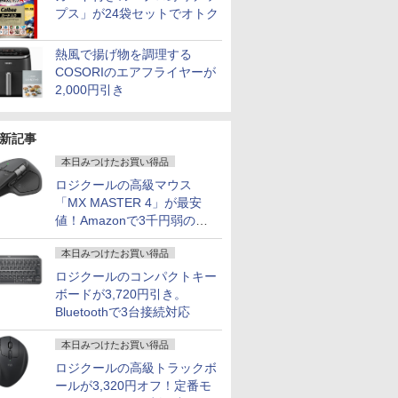
7
8
9
10
C 中古ノ
ox スピー
中古パソコン ノートパ
応 ブラック Ingnok
ートパソコ
ニター 新品
パソコン 中古ノートパ
cocopar HG-238
USB3.0
プス」が24袋セットでオトク
art
ソコン ノートPC タブ
yn02d
ン/Windows11
ソコン 中古PC オフィ
レット 90日保証 【中
ス搭載
古】
熱風で揚げ物を調理する
COSORIのエアフライヤーが
2,000円引き
DES of
公式TOEIC Listening
100日後に英語がもの
ONE PIECE モノクロ
なぜ、あの
新記事
AL [ 永
& Reading 問題集 12 [
になる1日10分 ネイ
版 115 【電子書籍】[
消えたのか
ETS ]
ティブ英語書き写し [
尾田栄一郎 ]
本日みつけたお買い得品
￥3,828
ブレット・リンゼイ ]
￥3,630
￥1,980
￥594
ロジクールの高級マウス
「MX MASTER 4」が最安
値！Amazonで3千円弱の割
引
本日みつけたお買い得品
ロジクールのコンパクトキー
ボードが3,720円引き。
Bluetoothで3台接続対応
本日みつけたお買い得品
ロジクールの高級トラックボ
ールが3,320円オフ！定番モ