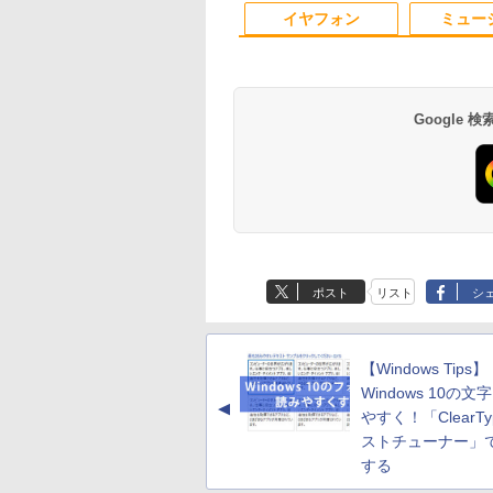
10
1
2
コン 中古ノートパ
opar HG-238
USB3.0
Windows10
保証 EVICIV
ビジネス用 【送料無
HDMI 初期設定済み
イヤフォン
ミュー
ン 中古PC オフィ
料】pcモニター (ケ
料無料 90日保証
載
ブル付）
Google
E PIECE モノクロ
なぜ、あの人のがんは
[新品]文豪ストレイド
タッチペンで音が聞
115 【電子書籍】[
消えたのか？
ッグス (1-28巻 最新刊)
る！ はじめてずかん
栄一郎 ]
全巻セット
1000 英語つき はじ
￥3,828
て図鑑1000 はじめ
4
￥22,264
￥5,478
ずかん こども 子ども
Anker Soundcore
BRUCE WAYNE feat.
【Amazon.co.jp限
薬屋のひとりごと 17
Anker Soundcore
BRUCE WAYNE feat
by Amazon 天然水
異世界居酒屋「の
歳 1歳 2歳 3歳 4歳 
P40i オフホワイト
Flo Milli, ATL Jacob
定】 い・ろ・は・す
巻 (デジタル版ビッグ
P31i ブラック
Flo Milli, ATL Jacob
ラベルレス 500ml
ぶ」(22) (角川コミッ
館 タッチペン 図鑑 
[Explicit]
2L PET ラベルレス
ガンガンコミックス)
[Explicit]
×24本 富士山の天然
クス・エース)
かん はじめて 英語 
￥7,990
￥5,990
ポスト
リスト
シ
×8本
水 バナジウム含有 
レゼント クリスマス
￥250
￥1,112
￥770
￥250
￥1,380
￥832
ミネラルウォーター
祝い 知育玩具 英語
ペットボトル 静岡県
産 500ミリリットル
【Windows Tips】
(Smart Basic)
Windows 10の
▲
やすく！「ClearT
ストチューナー」
する