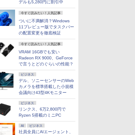
デルも5,280円に割引中
今すぐ読みたい！人気記事
ついに不満解消？Windows
11プレビュー版でタスクバー
の配置変更を徹底検証
今すぐ読みたい！人気記事
VRAM 16GBでも安い
Radeon RX 9000、GeForce
で言うとどのぐらいの性能？
ビジネス
デル、ソニーセンサーのWeb
カメラを標準搭載した小規模
会議向け43型4Kモニター
ビジネス
リンクス、6万2,800円で
Ryzen 5搭載のミニPC
AI
ビジネス
社員全員にAIエージェント、