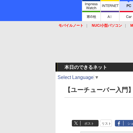
モバイルノート
NUC/小型パソコン
M
SSD
キーボード
マウス
本日のできるネット
Select Language
▼
【ユーチューバー入門
ポスト
リスト
シ