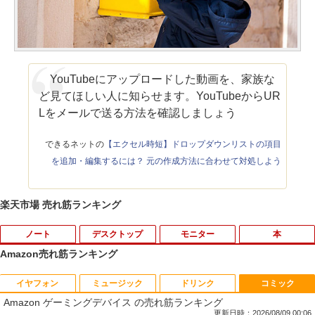
YouTubeにアップロードした動画を、家族な
ど見てほしい人に知らせます。YouTubeからUR
Lをメールで送る方法を確認しましょう
できるネットの
【エクセル時短】ドロップダウンリストの項目
を追加・編集するには？ 元の作成方法に合わせて対処しよう
楽天市場 売れ筋ランキング
ノート
デスクトップ
モニター
本
Amazon売れ筋ランキング
イヤフォン
ミュージック
ドリンク
コミック
【期間限定 ポイント10倍】Lenovo Idea
りゅうおうのおしごと！21 〜白雪姫と
1
1
Amazon ゲーミングデバイス の売れ筋ランキング
Pad D330 10.1型 2-in-1 タブレットPC／
竜王の結婚〜【完結記念メモリアルブッ
着脱式キーボード（intel 第九世代Celero
ク付き特装版】 【電子書籍】[ 白鳥 士郎
更新日時：2026/08/09 00:06