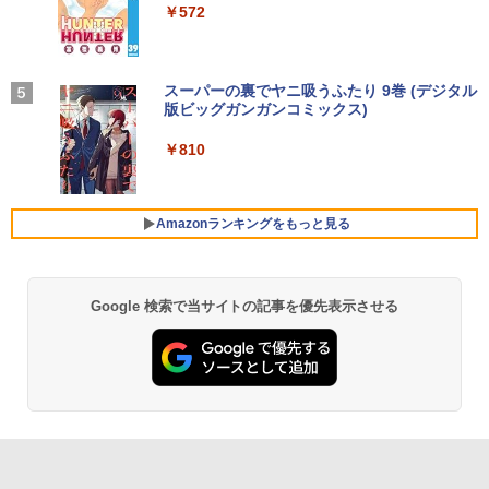
Bランク ノートパソコン 中古ノートパソ
art Basic)
【2026年アップグレード版】AOKIMI ワイヤ
￥572
で、スリランカの食を深く知るための12
コン 中古PC
レスイヤホン bluetooth イヤホン V12 小型
5品 [ 濱田 祐介 ]
軽量 ブルートゥースHi-Fi 最大36時間再生 ぶ
￥1,625
るーとゅーす コードレス ENCノイズキャン
￥26,800
￥5,940
セリング 自動ペアリング Type-C充電 マイク
On My Road (Stadium ver.)
スーパーの裏でヤニ吸うふたり 9巻 (デジタル
付き 防水 タッチ式音量調整 スポーツ/通勤/通
版ビッグガンガンコミックス)
【Amazon.co.jp限定】 伊藤園 磨かれて、澄
学/WEB会議(ホワイト)
みきった日本の水 2L 8本 ラベルレス [ ケース
￥250
【新品】【楽天1位！】ノートパソコン
] [ 水 ] [ ペットボトル ] [ 箱買い ] [ ストック
4
￥810
【中古】 三舟及び南洲の書 / 寺山葛常 /
5
￥1,964
新品第13世代CPU搭載ノートPC Office
] [ 水分補給 ]
巌南堂書店 [単行本]【宅配便出荷】
付きノートパソコン 初心者向け Window
s11 初期設定済 Webカメラ zoom 日本語
￥998
￥6,570
キーボード 14.1型 Intel Celeron メモリ
Amazonランキングをもっと見る
Xiaomi シャオミ REDMI Buds 8 Lite ワイヤ
8GB SSD1TB(最大) 大容量バッテリービ
レスイヤホン Bluetooth 5.4 ノイズキャンセ
ジネス 大学生 プレゼント 学生向け
リング ANC 36時間再生
￥29,800
￥3,480
Google 検索で当サイトの記事を優先表示させる
【最新Office2024】ノートパソコン 中古
5
Core i5 第10世代 Office付き NEC 15.6
インチ メモリ16GB 新品SSD1TB DVDド
ライブ WEBカメラ テンキー windows11
搭載 NEC中古ノートパソコン 安心保証
初期設定済み VKT16X5 VRL21F7