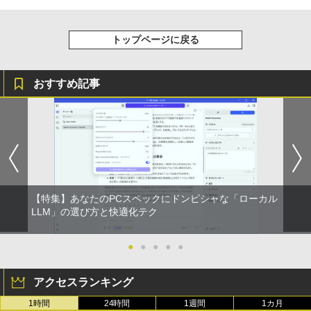
トップページに戻る
おすすめ記事
【特集】あなたのPCスペックにドンピシャな「ローカル
LLM」の選び方と快適化テク
●
●
●
●
●
アクセスランキング
1時間
24時間
1週間
1カ月