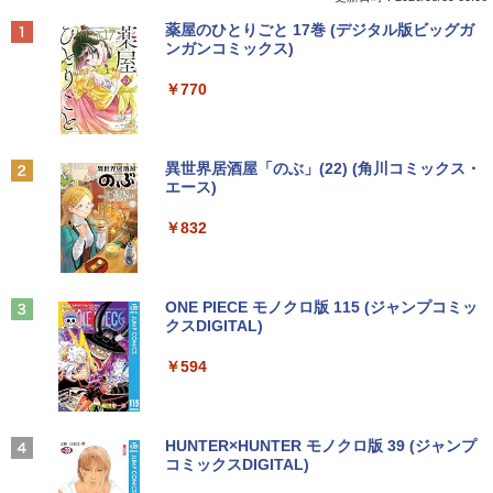
n N4000/4GB/64GB eMMC/HD IPS液晶
]
Anker Soundcore P42i (Bluetooth 6.1)【完
BRUCE WAYNE feat. Flo Milli, ATL Jacob
by Amazon 天然水 ラベルレス 500ml ×24本
薬屋のひとりごと 17巻 (デジタル版ビッグガ
Type-C データ/充電可）/microSD対応
全ワイヤレスイヤホン/ウルトラノイズキャン
[Explicit]
富士山の天然水 バナジウム含有 水 ミネラル
ンガンコミックス)
（最大128GB）/Windows 11 Pro／Dolb
￥5,500
セリング 3.5 / マルチポイント接続 / 最大40時
ウォーター ペットボトル 静岡県産 500ミリリ
y Audio）【整備済み中古品】
間再生 / コンパクト形状/持ち運びに便利 / IP5
ットル (Smart Basic)
￥250
￥770
5 防塵防水位規格/PSE技術基準適合】パープ
￥13,800
ル
￥1,380
11～12世紀のフランドル伯の尚書部 [ 青
2
山由美子 ]
￥9,990
BRUCE WAYNE feat. Flo Milli, ATL Jacob
異世界居酒屋「のぶ」(22) (角川コミックス・
[Explicit]
エース)
【Amazon.co.jp限定】 い・ろ・は・す 2L P
【マラソンP5倍/10%オフクーポン】中古
￥5,500
2
ET ラベルレス ×8本
ノートパソコン Dell Latitude 7200 2in
Anker Soundcore P31i ピンク
￥250
￥832
1 第8世代 Core i5 メモリ8GB SSD128G
￥1,112
B 12.3インチタッチパネルフルHD Wind
￥5,990
ows11 Pro カメラ Bluetooth Wi-Fi 送料
無料 保証付き
【送料無料】これってむし歯になります
3
見知らぬ糸
ONE PIECE モノクロ版 115 (ジャンプコミッ
か？に根拠をもって答える本 代用甘味
クスDIGITAL)
by Amazon 天然水ラベルレス 2L×9本
￥16,900
料を迷わず説明するために／久保庭雅恵
￥250
／監修 中村恵理子／著
Anker Soundcore Liberty 5 ディープブルー
￥594
￥1,117
￥5,940
￥14,990
中古 マイクロソフト Surface Pro 7 Cor
3
e i5 1035G4 第10世代 メモリ8GB SSD1
28GB 12インチ Windows11 Home 無線
On My Road (Stadium ver.)
HUNTER×HUNTER モノクロ版 39 (ジャンプ
LAN Wi-Fi WEBカメラ Type-C 1866 1年
コミックスDIGITAL)
by Amazon 炭酸水 ラベルレス 500ml ×24本
スリランカ料理 ライス＆カリー、朝ごは
4
保証 レビュー特典:セキュリティソフト
強炭酸水 ペットボトル 500ミリリットル (Sm
￥250
ん、軽食、スイーツからランプライスま