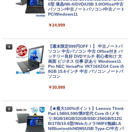
6型 液晶/Wi-fi/DVD/USB 3.0/Office/中古
パソコン/中古ノートパソコン/中古ノート
PC/Windows11
￥24,999
【週末限定999円OFF！】 中古ノートパ
4
ソコン 中古パソコン 中古 Office付き バ
ッテリー良好 DVDマルチ 初心者向け 大
画面 ビジネス 仕事 訳あり Windows11
Pro NEC VersaPro VKT16XZG4 Core i5
8GB 15.6インチ 中古 パソコン ノートパ
ソコン
￥30,999
【★最大100%ポイント】Lenovo Think
5
Pad L580/L590/第8世代 Core i5 /メモ
リ:8GB/16GB/32GB/SSD:256GB/512G
B/1TB/15.6型/Webカメラ/WIFI/無線LA
N/Bluetooth/HDMI/USB Type-C/中古 パ