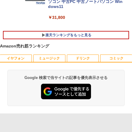
ソコン 中古PC 中古ノートパソコン Win
dows11
￥31,800
楽天ランキングをもっと見る
Amazon売れ筋ランキング
イヤフォン
ミュージック
ドリンク
コミック
モバイルモニター ミラーリング 高画質 1
2026年8月発売 予約 mini ミニ 2026年9
1
1
0.1インチ IPS液晶 小型 LEDバックライ
月号 ミルク M!LK MILK
ト モバイルディスプレイ ゲーミングモニ
ター デュアルディスプレイ スマホ Andr
￥5,180
Google 検索で当サイトの記事を優先表示させる
Anker Soundcore P40i オフホワイト
BRUCE WAYNE feat. Flo Milli, ATL Jacob
by Amazon 天然水 ラベルレス 500ml ×24本
薬屋のひとりごと 17巻 (デジタル版ビッグガ
oid iPhone iPad 1年保証 日本語説明書
[Explicit]
富士山の天然水 バナジウム含有 水 ミネラル
ンガンコミックス)
送料無料
ウォーター ペットボトル 静岡県産 500ミリリ
￥7,990
ットル (Smart Basic)
￥250
￥770
￥8,990
まほうのにこにこおやつ [ まいのおやつ ]
2
￥1,380
￥1,650
Anker Soundcore P31i ブラック
BRUCE WAYNE feat. Flo Milli, ATL Jacob
異世界居酒屋「のぶ」(22) (角川コミックス・
【楽天1位常連・超800冠獲得】黒/白 モ
2
[Explicit]
エース)
【Amazon.co.jp限定】 い・ろ・は・す 2L P
ニター 21.5 / 23.8 / 24.5 / 27型 240Hz/2
ET ラベルレス ×8本
￥5,990
00Hz /180Hz/165Hz/100Hz ゲーミングモ