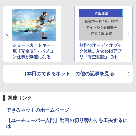
￥3,480
IOデータ 3辺フレームレス＆広視野角A
5
DSパネル液晶ディスプレイ ［21.5型 /フ
ルHD(1920×1080) /ワイド］ ブラック
KH-A221DB
￥13,980
ショートカットキー一
無料でオーディオブッ
覧［完全版］- パソコ
ク体験。Androidアプ
ン仕事が爆速になるWi
リ「青空朗読」で小説
ndows、Office、Goo
を聴く
gleのキー操作 286選
［本日のできるネット］の他の記事を見る
関連リンク
できるネットのホームページ
【ユーチューバー入門】動画の切り替わりを工夫するに
は