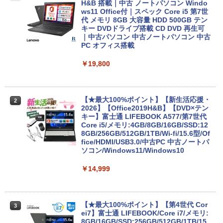
H&B 搭載｜中古 ノートパソコン Windo
ws11 Office付｜スペック Core i5 第7世
代 メモリ 8GB 大容量 HDD 500GB テン
キー DVDドライブ搭載 CD DVD 再生可
｜中古パソコン 中古ノートパソコン 中古
PC オフィス搭載
￥19,800
【★最大100%ポイント】【新生活応援・
2
2026】【Office2019H&B】【DVD×テン
キー】富士通 LIFEBOOK A577/第7世代
Core i5/メモリ:4GB/8GB/16GB/SSD:12
8GB/256GB/512GB/1TB/Wi-fi/15.6型/Of
fice/HDMI/USB3.0/中古PC 中古ノートパ
ソコン/Windows11/Windows10
￥14,999
【★最大100%ポイント】【第4世代 Cor
3
ei7】富士通 LIFEBOOK/Core i7/メモリ:
8GB/16GB/SSD:256GB/512GB/1TB/15.