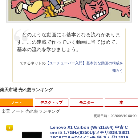
どのような動画にも基本となる流れがありま
す。この連載で作っていく動画に当てはめて、
基本の流れを学びましょう。
できるネットの
【ユーチューバー入門】基本的な動画の構成を
知ろう
楽天市場 売れ筋ランキング
ノート
デスクトップ
モニター
本
楽天 ノート 売れ筋ランキング
更新日時：2026/08/10 00:00
Lenovo X1 Carbon (Win11x64) 中古 C
1
ore i5-1.7GHz(8350U)/メモリ8GB/SSD1
28GB/フルHD14インチ [訳あり品] 2019