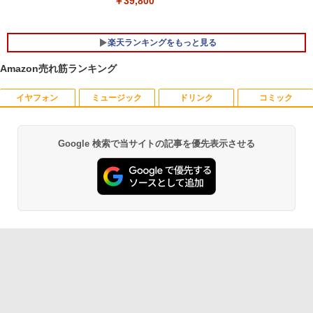
￥39,800
楽天ランキングをもっと見る
Amazon売れ筋ランキング
イヤフォン
ミュージック
ドリンク
コミック
DELL OptiPlex 3050 SFF Core i5-7500
GIGASTONE 27インチ 100Hzモニター
★8月中旬発送予定★ 宇宙兄弟 全巻セ
1
1
1
3.4GHz 8GB 256GB(新品SSD) HDMI/Di
ディスプレイ PCモニター VESA モニタ
ット（全46巻）
splayPort/アナログRGB出力 光学不良
ノングレア フルHD ブルーライト軽減 IP
Windows10 Pro 64bit 【中古】【20260
Sパネル 178度 広角 高解像度目に優しい
￥41,225
Google 検索で当サイトの記事を優先表示させる
Anker Soundcore P42i (Bluetooth 6.1)【完
BRUCE WAYNE feat. Flo Milli, ATL Jacob
by Amazon 天然水 ラベルレス 500ml ×24本
薬屋のひとりごと 17巻 (デジタル版ビッグガ
526】
フリッカーフリー フレームレス (PS5確
全ワイヤレスイヤホン/ウルトラノイズキャン
[Explicit]
富士山の天然水 バナジウム含有 水 ミネラル
ンガンコミックス)
認済み/HDMI/VGA/スピーカー付/3年保
セリング 3.5 / マルチポイント接続 / 最大40時
ウォーター ペットボトル 静岡県産 500ミリリ
証) ギガストーン
￥15,900
間再生 / コンパクト形状/持ち運びに便利 / IP5
ットル (Smart Basic)
￥250
￥770
5 防塵防水位規格/PSE技術基準適合】ネイビ
￥17,980
アンダーニンジャ（18） 【電子書籍】[
2
ー
￥1,380
花沢健吾 ]
中古パソコン HP ProDesk 400 G7 Small
2
￥9,990
BRUCE WAYNE feat. Flo Milli, ATL Jacob
ONE PIECE モノクロ版 115 (ジャンプコミッ
【Core i3(3.6GHz)/8GB/500GB HDD/Wi
￥792
[Explicit]
クスDIGITAL)
【Amazon.co.jp限定】 い・ろ・は・す 2L P
n11Pro】 HP 当社3ヶ月間保証 イオシス
Acer モバイルモニター 15.6インチ タッ
2
ET ラベルレス ×8本
チディスプレイ 10点マルチタッチ対応
Anker Soundcore P31i ホワイト
￥250
￥594
フルHD IPS 60Hz 6ms(GTG) 非光沢 700
￥18,800
￥1,112
g 超薄型 Adaptive-Sync HDR10 mini P
￥5,990
M161QTA1bmiuux
BLUEPRINT THE RECORDS [ BLUEPRI
3