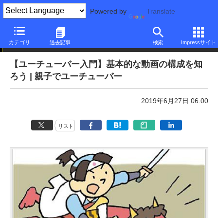
Powered by
Translate
本日のできるネット
カテゴリ
過去記事
検索
Impressサイト
【ユーチューバー入門】基本的な動画の構成を知
ろう | 親子でユーチューバー
2019年6月27日 06:00
リスト