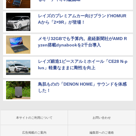
レイズのプレミアムカー向けブランドHOMUR
Aから「2×9R」が登場！
メモリ32GBでも予算内。産経新聞社がAMD R
yzen搭載dynabookを2千台導入
レイズ鍛造1ピースアルミホイール「CE28 N-p
lus」軽量なままに剛性を向上
鳥肌ものの「DENON HOME」サウンドを体感
した！
本サイトのご利用について
お問い合わせ
広告掲載のご案内
編集部へのご連絡