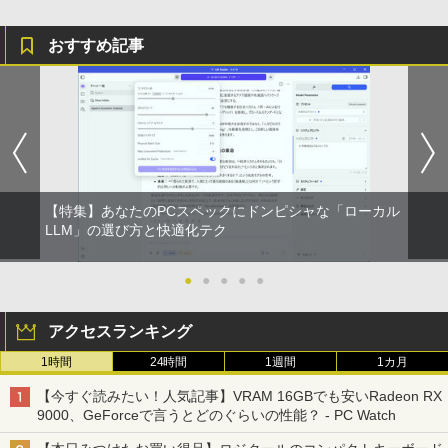
おすすめ記事
【特集】あなたのPCスペックにドンピシャな「ローカル
LLM」の選び方と快適化テク
●
●
●
●
●
アクセスランキング
1時間
24時間
1週間
1カ月
【今すぐ読みたい！人気記事】VRAM 16GBでも安いRadeon RX
9000、GeForceで言うとどのぐらいの性能？ - PC Watch