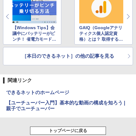
公式ショップ amadana 15.6インチ モバ
￥3,480
￥25,300
5
イルモニター ポータブルディスプレイ 1
5.6-Inch IPS Full HD Portable Displa
y：DP10『極限まで削ぎ落した、美しい
形状と金属の質感』見せるモニター【ド
【Windows Tips】会
GAIQ（Googleアナリ
ット抜け保証1年付】
議中にバッテリーがピ
ティクス個人認定資
ンチ！ 省電力モードに
格）とは？ 取得するメ
￥19,800
切り替えて乗り切る方
リットと学習方法
法
［本日のできるネット］の他の記事を見る
関連リンク
できるネットのホームページ
【ユーチューバー入門】基本的な動画の構成を知ろう |
親子でユーチューバー
トップページに戻る