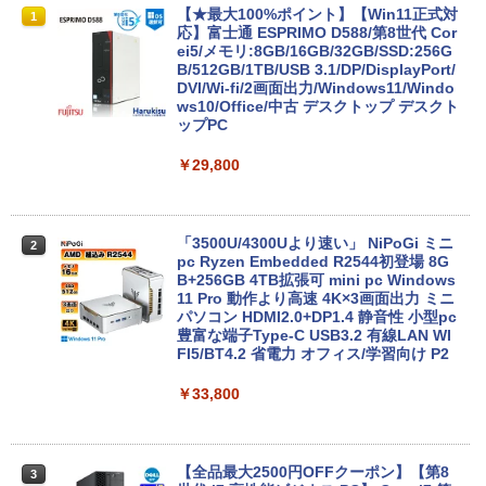
Amazon(アマゾン) タブレットPC New F
【★最大100%ポイント】【Win11正式対
1
1
ire Max 11(2023年発売) グレー B0B2SD
応】富士通 ESPRIMO D588/第8世代 Cor
8BVX ［11型 /Wi-Fiモデル /ストレージ：
ei5/メモリ:8GB/16GB/32GB/SSD:256G
64GB］ B0B2SD8BVX [振込不可]
B/512GB/1TB/USB 3.1/DP/DisplayPort/
DVI/Wi-fi/2画面出力/Windows11/Windo
ws10/Office/中古 デスクトップ デスクト
￥19,980
ップPC
￥29,800
【台数限定価格】＼ ★最大2000円OFF
2
クーポン★／【楽天週間1位】中古 ノー
トパソコン/中古ノートpc/第8世代 office
付き/SSD 512GB メモリ16GB/Core i5
「3500U/4300Uより速い」 NiPoGi ミニ
2
第8世代/ノートパソコン Windows11/お
pc Ryzen Embedded R2544初登場 8G
まかせ パソコン/WIFI/激安パソコン/15.6
B+256GB 4TB拡張可 mini pc Windows
インチ 安い ノートPC
11 Pro 動作より高速 4K×3画面出力 ミニ
パソコン HDMI2.0+DP1.4 静音性 小型pc
豊富な端子Type-C USB3.2 有線LAN WI
￥13,500
FI5/BT4.2 省電力 オフィス/学習向け P2
￥33,800
新古品ノートパソコン Intel Celeron Wi
3
ndows11 Pro WPS Office 2024付き メ
モリ6GB SSD256GB 14型 FHD Webカ
メラ 軽量 モバイル ビジネス 在宅勤務 学
【全品最大2500円OFFクーポン】【第8
3