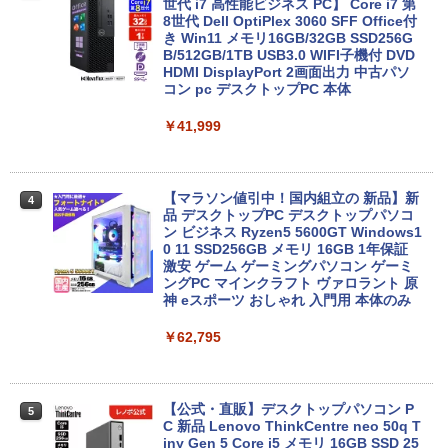
生向け
世代 i7 高性能ビジネス PC】 Core i7 第
8世代 Dell OptiPlex 3060 SFF Office付
き Win11 メモリ16GB/32GB SSD256G
￥19,800
B/512GB/1TB USB3.0 WIFI子機付 DVD
HDMI DisplayPort 2画面出力 中古パソ
コン pc デスクトップPC 本体
送料無料 2017年モデル lenovo ideaPad
4
￥41,999
C340-14IML Windows11 64bit タッチパ
ネル液晶 WEBカメラ HDMI 第8世代 Cor
e i5 メモリー8GB 高速SSD256GB 無線L
AN A4サイズ 14インチ フルHD液晶 中古
ノートパソコン 中古 パソコン【30日保
【マラソン値引中！国内組立の 新品】新
4
証】
品 デスクトップPC デスクトップパソコ
ン ビジネス Ryzen5 5600GT Windows1
0 11 SSD256GB メモリ 16GB 1年保証
￥26,800
激安 ゲーム ゲーミングパソコン ゲーミ
ングPC マインクラフト ヴァロラント 原
神 eスポーツ おしゃれ 入門用 本体のみ
超得2,500円OFF&P2倍｜生活応援 パソ
5
￥62,795
コンバック付き｜Windows11正式対応｜
中古 ノートパソコン Windows11 office
付 13.3型｜Corei5 第8世代｜中古ノート
パソコン 軽量｜中古ノートパソコン 13
インチ｜中古PC B5サイズ｜ノートパソ
【公式・直販】デスクトップパソコン P
5
コン 整備済み｜ノートパソコン
C 新品 Lenovo ThinkCentre neo 50q T
iny Gen 5 Core i5 メモリ 16GB SSD 25