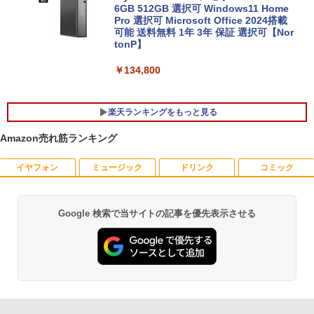
6GB 512GB 選択可 Windows11 Home
￥27,800
Pro 選択可 Microsoft Office 2024搭載
可能 送料無料 1年 3年 保証 選択可【Nor
tonP】
￥134,800
楽天ランキングをもっと見る
Amazon売れ筋ランキング
イヤフォン
ミュージック
ドリンク
コミック
【中古良品】【安心保証】Princeton 21.
おしりたんていファイル（既刊15巻）
1
1
5型ワイドカラー液晶ディスプレイ PTF
（0）
WDE-22W / PTFBDE-22W ブラック/ ホ
ワイト色 スピーカー搭載 プリンストン
￥19,800
Google 検索で当サイトの記事を優先表示させる
Anker Soundcore P40i オフホワイト
BRUCE WAYNE feat. Flo Milli, ATL Jacob
【Amazon.co.jp限定】 い・ろ・は・す 2L P
薬屋のひとりごと 17巻 (デジタル版ビッグガ
[Explicit]
ET ラベルレス ×8本
ンガンコミックス)
￥4,050
￥7,990
￥250
￥1,112
￥770
[新品]ドラゴンボール[新書版/新装版](1-4
2
2巻 全巻) 全巻セット
【タッチ式選べる 携帯式】モバイルモニ
2
ター 14インチ フルHD IPSパネル 非光沢
Anker Soundcore P31i ブラック
BRUCE WAYNE feat. Flo Milli, ATL Jacob
by Amazon 天然水 ラベルレス 500ml ×24本
異世界居酒屋「のぶ」(22) (角川コミックス・
タッチ式/非タッチ式選択可能 Type-C対
￥20,328