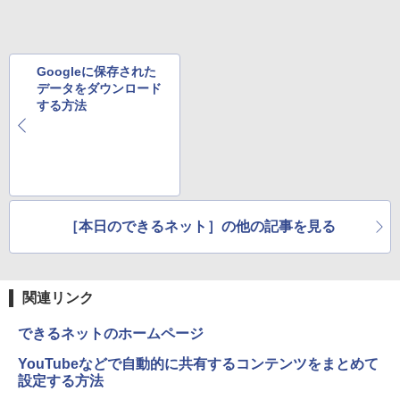
レスイヤホン Bluetooth 5.4 ノイズキャンセ
リング ANC 36時間再生
￥11,980
￥998
￥3,480
Googleに保存された
【2026年最新改良版・高級金属製】【タ
5
データをダウンロード
ッチ選択】モバイルモニター 15.6インチ
する方法
タッチパネル ワイヤレス接続 電池内蔵
自立スタンド モバイルモニター スタンド
ゲーミングモニター 1080PフルHD 高画
質 デュアルモニター サブモニター ポー
タブルモニター 選べる9パータン
￥14,580
［本日のできるネット］の他の記事を見る
関連リンク
できるネットのホームページ
YouTubeなどで自動的に共有するコンテンツをまとめて
設定する方法