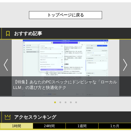
トップページに戻る
おすすめ記事
【特集】あなたのPCスペックにドンピシャな「ローカル
LLM」の選び方と快適化テク
●
●
●
●
●
アクセスランキング
1時間
24時間
1週間
1カ月