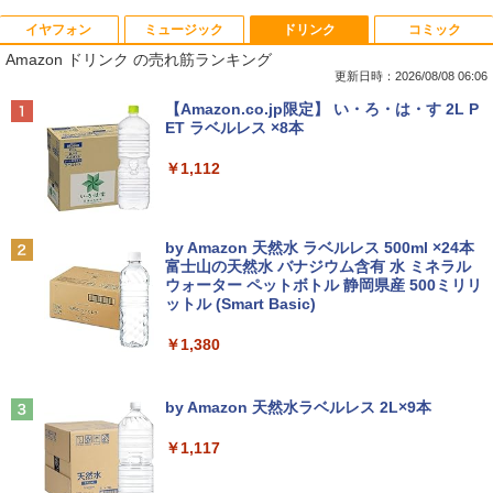
イヤフォン
ミュージック
ドリンク
コミック
妹は知っている（8） 【電子限定特典つ
1
Amazon ドリンク の売れ筋ランキング
き】 【電子書籍】[ 雁木万里 ]
更新日時：2026/08/08 06:06
￥792
Anker Soundcore P40i オフホワイト
BRUCE WAYNE feat. Flo Milli, ATL Jacob
【Amazon.co.jp限定】 い・ろ・は・す 2L P
[Explicit]
ET ラベルレス ×8本
￥7,990
￥250
￥1,112
信じていた仲間達にダンジョン奥地で殺
2
されかけたがギフト『無限ガチャ』でレ
ベル9999の仲間達を手に入れて元パーテ
Anker Soundcore P31i ブラック
BRUCE WAYNE feat. Flo Milli, ATL Jacob
by Amazon 天然水 ラベルレス 500ml ×24本
ィーメンバーと世界に復讐＆『ざま
[Explicit]
富士山の天然水 バナジウム含有 水 ミネラル
ぁ！』します！【電子書籍】
ウォーター ペットボトル 静岡県産 500ミリリ
￥5,990
ットル (Smart Basic)
￥250
￥792
￥1,380
Anker Soundcore Liberty 5 ミッドナイトブ
On My Road (Stadium ver.)
バムとケロのデイブック Bam and Ker
3
ラック
by Amazon 天然水ラベルレス 2L×9本
o Day Book [ 島田ゆか ]
￥250
￥14,990
￥1,117
￥4,950