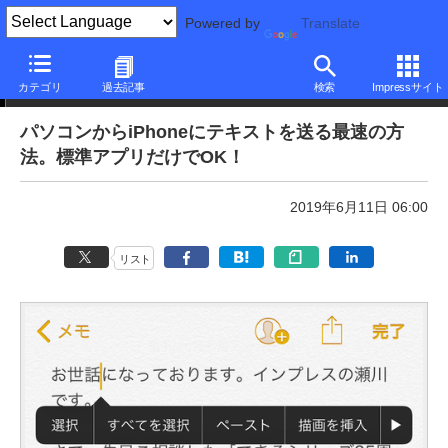
Powered by
Translate
本日のできるネット
カテゴリ
過去記事
検索
Impressサイト
パソコンからiPhoneにテキストを送る最速の方
法。標準アプリだけでOK！
2019年6月11日 06:00
リスト