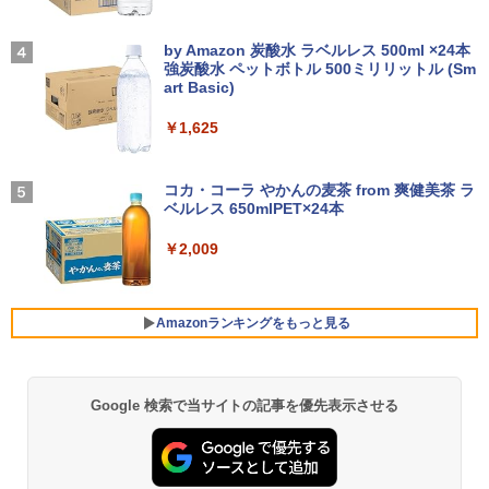
【2026年アップグレード版】AOKIMI ワイヤ
On My Road (Stadium ver.)
レスイヤホン bluetooth イヤホン V12 小型
by Amazon 炭酸水 ラベルレス 500ml ×24本
転生したら第七王子だったので、気まま
4
軽量 ブルートゥースHi-Fi 最大36時間再生 ぶ
強炭酸水 ペットボトル 500ミリリットル (Sm
に魔術を極めます（24） 【電子書籍】[
￥250
るーとゅーす コードレス ENCノイズキャン
art Basic)
石沢庸介 ]
セリング 自動ペアリング Type-C充電 マイク
付き 防水 タッチ式音量調整 スポーツ/通勤/通
￥1,625
￥825
学/WEB会議(ホワイト)
BUGS LIFE
￥1,964
コカ・コーラ やかんの麦茶 from 爽健美茶 ラ
タッチペンで音が聞ける！はじめてずか
ベルレス 650mlPET×24本
￥250
5
ん1000 英語つき [ 小学館 ]
Xiaomi シャオミ REDMI Buds 8 Lite ワイヤ
￥2,009
レスイヤホン Bluetooth 5.4 ノイズキャンセ
￥5,478
リング ANC 36時間再生
￥3,480
Amazonランキングをもっと見る
Google 検索で当サイトの記事を優先表示させる
薬屋のひとりごと 17巻 (デジタル版ビッグガ
ンガンコミックス)
￥770