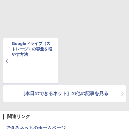
版ビッグガンガンコミックス)
【Amazon.co.jp限定】 伊藤園 磨かれて、澄
みきった日本の水 2L 8本 ラベルレス [ ケース
￥250
] [ 水 ] [ ペットボトル ] [ 箱買い ] [ ストック
￥810
] [ 水分補給 ]
￥998
Googleドライブ（ス
トレージ）の容量を増
やす方法
［本日のできるネット］の他の記事を見る
関連リンク
できるネットのホームページ