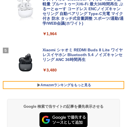
こやかに過ごす養生手帳2027 （インプレ
古 アウトレット 返品 送料無料 中古ノー
Type-C Windows11 一体型 中古パソコ
軽量 ブルートゥースHi-Fi 最大36時間再生 ぶ
￥10,000
ス手帳2027） [ 久保奈穂実 ]
トパソコン 中古パソコン ノートパソコン
ン
るーとゅーす コードレス ENCノイズキャン
ノート ノートPC OFFICE付き
セリング 自動ペアリング Type-C充電 マイク
￥3,080
付き 防水 タッチ式音量調整 スポーツ/通勤/通
￥48,800
学/WEB会議(ホワイト)
￥27,500
【1,000円クーポン＋ポイント最大31.5%
4
還元！】PCモニター 液晶ディスプレイ 2
￥1,964
4インチ VA FHD 1080P フルHD 非光沢
【中古】HUNTER×HUNTER(ハンターハ
5
ディスプレイ（100Hz/VGA/HDMI1.4 ブ
Win11搭載 デスクトップパソコン一体型
4
ンター)/漫画全巻セット◆C≪1〜39巻
ルーライト軽減 フリッカーレス VESA対
超得2,000円OFF&P2倍｜レッツノート｜
デスクトップ新品 Office付き 24型フルH
4
（既刊）≫【即納】【コンビニ受取/郵便
応 Adaptive Sync対応 4000:1コントラ
Microsoft office 2019 H&B付き｜中古
D液晶一体型 デスクトップパソコン Core
Xiaomi シャオミ REDMI Buds 8 Lite ワイヤ
局受取対応】
スト チルト調節可 PCモニター KTC H24
ノートパソコン Windows11 office付｜
i7 3615MQ メモリ16GB SSD512GB US
レスイヤホン Bluetooth 5.4 ノイズキャンセ
V27
メモリ8GB SSD256GB｜Panasonic Le
B 3.0 無線搭載 初心者向け 初期設定済み
リング ANC 36時間再生
￥20,900
t's note｜中古ノートパソコン 軽量 薄型
テレワーク応援 在宅勤務
｜モバイルPC｜ノートパソコン B5サイ
￥10,143
￥3,480
ズ｜パソコン｜中古パソコン｜中古PC
￥52,999
￥29,800
Amazonランキングをもっと見る
液晶ディスプレイ 23インチ ディスプレ
5
イ フィリップス 液晶モニター パソコン
【週末限定999円OFF！】 最新マイクロ
5
モニター ゲーミングモニター PCモニタ
ソフトオフィス2024付き microsoft offi
ー 23.8 1920×1080 HDMI D-Sub ブラッ
MS Office 2024 H&B 搭載｜中古ノート
ce付き 中古パソコン 中古 デスクトップ
5
Google 検索で当サイトの記事を優先表示させる
BRUCE WAYNE feat. Flo Milli, ATL Jacob
by Amazon 天然水 ラベルレス 500ml ×24本
薬屋のひとりごと 17巻 (デジタル版ビッグガ
ク スピーカー：なし 24E2N2100/11
パソコン Windows11 Office付｜Core i5
パソコン 最新オフィス 第10世代 国内メ
[Explicit]
富士山の天然水 バナジウム含有 水 ミネラル
ンガンコミックス)
第8世代 以降 SSD 512GB メモリ 8GB｜
ーカー 安心サポート 高品質 Windows11
ウォーター ペットボトル 静岡県産 500ミリリ
DELL Latitude 3500｜中古パソコン 中
Pro NEC Mate MKH29B-9 Core i7 16G
￥11,480
ットル (Smart Basic)
古 ノートパソコン 無線 15.6インチ HD
B 中古 パソコン デスクトップパソコン
￥250
￥770