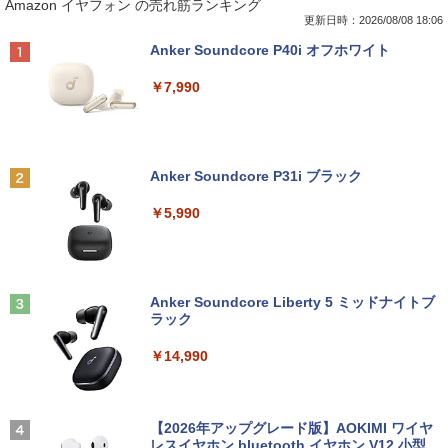
Amazon イヤフォン の売れ筋ランキング
2026】【Office 2019 H&B】富士通 MU
| Windows11 | デスクトップ | 一年保証 |
ラウン) 【玄関先迄納品】 ニトリ
MAZZEL ]
937/Celeron 3865U/メモリ:4GB/8GB/S
第9世代 | Core i5 9500 3.0(〜最大4.4)G
更新日時：2026/08/08 18:06
SD:128GB/256GB/512GB/1TB/13.3型/
Hz | MEM:8GB | SSD:512GB(新品) | DV
￥2,990
￥4,950
Anker Soundcore P40i オフホワイト
フルHD/wifi/HDMI/USB3.0/中古 ノート
Dマルチ | 無線LAN:なし | Win11Pro64Bi
パソコン/モバイルPC/Windows11
t | VGA追加モデル
￥7,990
￥9,999
￥34,980
【超特価】厳選大手メーカー 液晶モニタ
信じていた仲間達にダンジョン奥地で殺
2
2
ー シークレット 22-23型ワイド フルHD
されかけたがギフト『無限ガチャ』でレ
（1920x1080） HDMI指定可 ノングレア
ベル9999の仲間達を手に入れて元パーテ
Anker Soundcore P31i ブラック
EIZO IIYAMA 三菱 富士通 NEC IO-DATA
ィーメンバーと世界に復讐＆『ざま
LTE対応 中古美品 / タッチ 10.5インチ M
【エントリーでポイント100％還元チャ
2
2
Dell HP PHILIPS等 液晶ディスプレイ
ぁ！』します！【電子書籍】
icrosoft Surface GO2 Model.1927 フル
ンス】GMKtec G10 ミニPC【AMD Ryz
￥5,990
【中古】
HD対応WUXGA/ 第8世代CoreM3-8100
en 5 3500U DDR4 16GB 512GB/256GB/
Y/ 8GB/ 爆速NVMe 128GB-SSD/ カメラ/
1T SSD】4C/8T 3.7GHz 64GB 16T拡張
￥792
Wi-Fi6/ Office付きWindows11/ Win11
Windows11 Pro 8K/4K 3画面出力 LAN *
￥4,480
中古ノートパソコン 中古パソコン 中古P
2 WiFi5 Bluetooth5.0 Nucbox みにpc
C タブレット 税込送料無料 即日発送
Ryzen 5 N95/N97/N100/4300U/N150よ
り高性能
Anker Soundcore Liberty 5 ミッドナイトブ
【漫画全巻セット】【中古】NARUTO
3
ラック
￥20,990
Yoothi 互換品 液晶 15.6インチ N156BG
（ナルト） ＜1〜72巻完結＞ 岸本斉史
3
￥61,999
A-EB3 NT156WHM-N30 NT156WHM-N3
￥14,990
4 NT156WHM-N35 NT156WHM-N40 NT
￥20,750
156WHM-N44 BOE076E 対応 45% NTS
C 60Hz 1920x1080 FullHD IPS LED LC
【期間限定P15倍+最大10%OFFクーポ
3
D 液晶ディスプレイ 修理交換用液晶パネ
ン】 【3年保証】東芝 TOSHIBA DYNAB
HP ProOne 600 G6 AIO 21.5インチ 第1
3
ル
OOK DYNABOOK B65/DN SSD256GB
0世代 Core i5 メモリ16GB Nvme M.2 S
【2026年アップグレード版】AOKIMI ワイヤ
【いたわりセット付き】1年をおいしくす
4
メモリ8GB Core i5 Windows 11 Pro 中
SD 512GB Office付き Webカメラ WiFi
レスイヤホン bluetooth イヤホン V12 小型