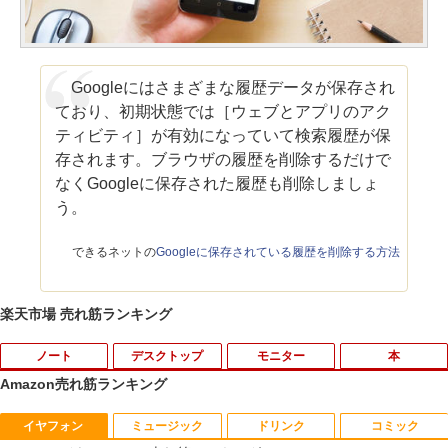
Googleにはさまざまな履歴データが保存され
ており、初期状態では［ウェブとアプリのアク
ティビティ］が有効になっていて検索履歴が保
存されます。ブラウザの履歴を削除するだけで
なくGoogleに保存された履歴も削除しましょ
う。
できるネットの
Googleに保存されている履歴を削除する方法
楽天市場 売れ筋ランキング
ノート
デスクトップ
モニター
本
Amazon売れ筋ランキング
イヤフォン
ミュージック
ドリンク
コミック
【★最大100%ポイント】【新生活応援・
中古パソコン | Dell | OptiPlex 3070 SFF
引き出し付きモニター台(NM01 ミドルブ
MAZZEL 1st photobook with ZEAL [
1
1
1
1