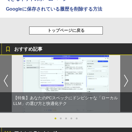
Googleに保存されている履歴を削除する方法
トップページに戻る
おすすめ記事
【特集】あなたのPCスペックにドンピシャな「ローカル
LLM」の選び方と快適化テク
●
●
●
●
●