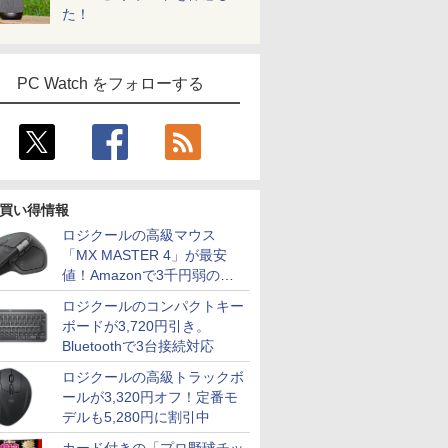
た！
PC Watch をフォローする
7
7
7
8
8
8
7
9
9
9
10
10
10
買い得情報
ロジクールの高級マウス
「MX MASTER 4」が最安
値！Amazonで3千円弱の割
引
ロジクールのコンパクトキー
ボードが3,720円引き。
充実機能
OFF】OEM Key保証 ミニPC【AMD
・超800
まんがシリ
MS限定クーポンあり!
【期間限定10%OFFク
角川まんが学習シリー
dynabook dynabook
AOC ゲーミングディ
100日後に英語がもの
【エントリーでP10倍★8/11 01:59まで】【
超得1,000円OFF｜新
JAPANNEXT 24.5イン
ちいかわ なんか小さ
レビュー投
公式ショッ
あなたの部
Bluetoothで3台接続対応
DVDマル
O 7735HS 24GB+1TB】最大4.75GHz ミニPC
 モニター
版学習まん
高性能 第10世代
ーポン 8/12 10時まで】
ズ 世界の歴史 3大特
G83/FP Core i5 10210U
スプレイ 27G411 ［27
になる1日10分 ネイ
ミングPC スターターセット G TUNE DG-A5
生活応援 豪華特典付き
チ TNパネル搭載
くてかわいいやつ
｜MS Offic
amadana
た自身です。
蔵 ノー
ro 3画面出力 2.5GbpsLAN WiFi6 HDMI 省エ
24.5 / 27型
 新装版
Celeron CPUにアップ
ゲーミングモニター 27
典つき全20巻+別巻2冊
1.6GHz/8GB/256GB(SSD)/13.3W/FHD(1920x1080)
型 /フル
ティブ英語書き写し [
TUNEオリジナルデバイスセット） デスクトッ
｜最新OS対応 第8世代
180Hz対応 フル
（5）なんか書けて遊
H&B 搭載
モニター 
洋 ]
ロジクールの高級トラックボ
古
 オフィス ゲーミングpc Ryzen みにpc
グレード中! 中古ノー
インチ FHD 240Hz
セット [ 羽田 正 ]
タッチパネ
HD(1920×1080) /ワイ
ブレット・リンゼイ ]
Ryzen5 4500 RTX 3050 16GB メモリ 500GB S
｜最大180日保証｜
HD(1920x1080)解像度
べるレターブック付き
トパソコン
23.8-Inch 
ールが3,320円オフ！定番モ
￥19,800
￥13,980
￥27,280
￥18,600
￥17,800
￥1,980
￥289,800
￥19,800
￥16,980
￥2,530
￥19,800
￥22,000
￥1,650
nkPad
ce 静音 LPDDR5 5500MT/s
/100Hz
トパソコン
1ms Fast IPSパネル
ル/Win11【中古】
ド］
付き 周辺機器付属 ディスプレイ キーボード 
Core i3 第8世代｜中古
ゲーミングモニター
特装版 （プレミアム
Windows1
Display
デルも5,280円に割引中
ore i5
ニター
Windows11 SSD換装
HDMI2.0×1 DP1.4×1
【20260512】
ノートパソコン
JN-245GT180FHDR
KC） [ ナガノ ]
｜スペック C
テリアと調
GB 新品
モニター
対応 中古パソコン ノ
Adaptive Sync対応 フ
Windows11 office付き
HDMI DP HDR400相当
世代 メモリ
しいディス