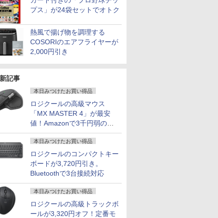
カード付きの「プロ野球チッ
容量 15.6
ター 非光
ート Windows11 おま
リッカーフリー ブルー
｜中古ノートパソコン
sRGB:100%
量 HDD 5
たち。』見
プス」が24袋セットでオトク
 中古パソ
ー内蔵
かせパソコン 無線LAN
ライトカット モニター
15.6 テンキー付き｜ノ
1ms(MPRT) PCモニタ
ー DVD
ー【ドット
付き
c/VESA
DVDドライブ Office付
ディスプレイ MAXZEN
ートパソコン
ー 液晶モニター パソ
CD DVD
年付】
etooth
238
き ノートパソコン 中
MGM27IC04-F240
Microsoft Office付き
コンモニター ジャパン
パソコン 
熱風で揚げ物を調理する
1送料無料
古 パソコン ノートPC
｜ノートパソコン
ネクスト
ソコン 中古
COSORIのエアフライヤーが
ソコン 中
Windows11 第8世代
ス搭載
2,000円引き
新記事
本日みつけたお買い得品
ロジクールの高級マウス
「MX MASTER 4」が最安
値！Amazonで3千円弱の割
引
本日みつけたお買い得品
ロジクールのコンパクトキー
ボードが3,720円引き。
Bluetoothで3台接続対応
本日みつけたお買い得品
ロジクールの高級トラックボ
ールが3,320円オフ！定番モ