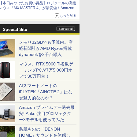
【本日みつけたお買い得品】ロジクールの高級
マウス「MX MASTER 4」が最安値！Amazonで
3千円弱の割引
もっと見る
Special Site
メモリ32GBでも予算内。産
経新聞社がAMD Ryzen搭載
dynabookを2千台導入
マウス、RTX 5060 Ti搭載ゲ
ーミングPCが7万5,000円オ
フで30万円台！
AIスマートノートの
iFLYTEK「AINOTE 2」はな
ぜ魅力的なのか？
Amazon プライムデー過去最
安! Anker注目プロジェクタ
ー3モデルを使ってみた
鳥肌ものの「DENON
HOME」サウンドを体感し