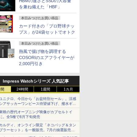
HBMの速さとSSDの大容量
を兼ね備えた「HBF」
本日みつけたお買い得品
カード付きの「プロ野球チッ
プス」が24袋セットでオトク
本日みつけたお買い得品
熱風で揚げ物を調理する
COSORIのエアフライヤーが
2,000円引き
Impress Watchシリーズ 人気記事
時間
24時間
1週間
1カ月
ユニクロ、今日から「お盆特別セール」。涼感
シアサッカーワンピース待望値下げ、撥水ギア
ショーツは1990円に
東映の歴代オープニング映像がカプセルトイ
に。全5種で8月下旬発売
カルディ、オンライン限定「ネコバッグ＆タン
ブラーセット」を一般販売。7月の抽選販売の
当選無効分