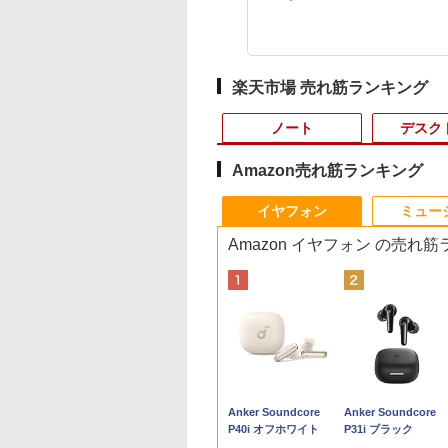
楽天市場 売れ筋ランキング
ノート
デスク
Amazon売れ筋ランキング
10
10
10
1
1
1
1
2
2
2
2
イヤフォン
ミュー
Amazon イヤフォン の売れ
0倍★8/11 01:59まで】【3年保証】ゲー
1,000円OFF｜新
ANNEXT 24.5イン
かわ なんか小さ
レビュー投稿 5年保証
公式ショップ
あなたの部屋は、あな
【ノートPC用】【あん
ポイント10倍 中古パソ
アースドリームス 厳選
はだしのゲン（全7巻セ
おまかせ 中古ノート
【お買い物マラソン
【中古】ギリシャ語
【中古】【箱付】
ターセット G TUNE DG-A5G5A（G
応援 豪華特典付き
TNパネル搭載
かわいいやつ
｜MS Office 2024
amadana 23.8インチ
た自身です。 [ 舛田光
しん3ヶ月に延長保
コン デスクトップ
おまかせモニター 21.5
ット） （中公文庫コミ
ソコン Windows11 A
定価格】モニター 21.
典/大学書林/古川晴
APPLE Mac mini
3.3W/FHD(1920x1080)
ルデバイスセット） デスクトップ 新品
新OS対応 第8世代
0Hz対応 フル
）なんか書けて遊
H&B 搭載｜中古 ノー
モニター ディスプレイ
洋 ]
証】通常付属している
Windows10【Windows
型〜27型ワイド
ック版） [ 中沢啓治 ]
サイズ 15型以上 メー
インチ 100Hz FHD 
（単行本）
A1347 (Late 2014)
TX 3050 16GB メモリ 500GB SSD Office
大180日保証｜
1920x1080)解像度
レターブック付き
トパソコン
23.8-Inch IPS Full HD
30日の保証期間が3ヶ
10 Pro 64Bit搭載】富士
【HDMI対応 / FULL
カー 富士通 NEC 等
パネル スピーカー搭
macOS Monterey
,800
,980
530
￥19,800
￥22,000
￥1,650
￥1,000
￥9,980
￥6,470
￥5,852
￥7,980
￥9,930
￥25,249
￥24,200
属 ディスプレイ キーボード ヘッドセット
re i3 第8世代｜中古
ミングモニター
版 （プレミアム
Windows11 Office付
Display：DS10『イン
月に延長されます。
通 ESPRIMO D583シリ
HD解像度】 大手メー
CPU Intel Cel 第6世
ブルーライト軽減 ノ
12.7.6 / i7(3GHz) / 
Anker Soundcore
Anker Soundcore
トパソコン
245GT180FHDR
 [ ナガノ ]
｜スペック Core i5 第7
テリアと調和する、新
【単品購入・併用不可
ーズ等 Celeron G1840
カー液晶 (Dell/HP/NEC
メモリ4GB
グレアタイプ 壁掛け
モリ:16GB /
P40i オフホワイト
P31i ブラック
dows11 office付き
I DP HDR400相当
世代 メモリ 8GB 大容
しいディスプレイのか
※レビューキャンペー
2.8G/4G/250GB/DVD-
等) テレワーク デュア
SSD128GB 無線LAN
応 省スペース 角度
HDD:1.12TB 】 【 