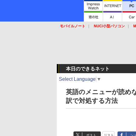
モバイルノート
NUC/小型パソコン
M
SSD
キーボード
マウス
本日のできるネット
Select Language
▼
英語のメニューが読めな
訳で対処する方法
ポスト
リスト
シ