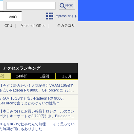
Impress サイト
全カテゴリ
CPU
Microsoft Office
アクセスランキング
時間
24時間
1週間
1カ月
【今すぐ読みたい！人気記事】VRAM 16GBで
も安いRadeon RX 9000、GeForceで言うとど
のぐらいの性能？ - PC Watch
VRAM 16GBでも安いRadeon RX 9000、
GeForceで言うとどのぐらいの性能？
【本日みつけたお買い得品】ロジクールのコン
パクトキーボードが3,720円引き。Bluetoothで3
台接続対応
メモリ8GBで仕事なんて無理……そう思ってい
た時期が僕にもありました