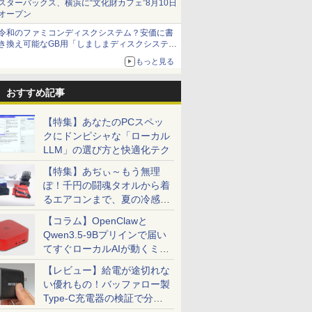
スターバックス、横浜に“文化財カフェ”8月10日
オープン
令和のファミコンディスクシステム？安価に書
き換え可能なGB用「しましまディスクシステ
ム」
もっと見る
おすすめ記事
【特集】あなたのPCスペッ
クにドンピシャな「ローカル
LLM」の選び方と快適化テク
【特集】あぢぃ～もう無理
ぽ！千円の闘魂タオルから着
るエアコンまで、夏の冷感グ
ッズ一挙紹介
【コラム】OpenClawと
Qwen3.5-9Bプリインで届い
てすぐローカルAIが動くミニ
PC「SER9 Pro」
【レビュー】給電が途切れな
い優れもの！バッファロー製
Type-C充電器の検証で分か