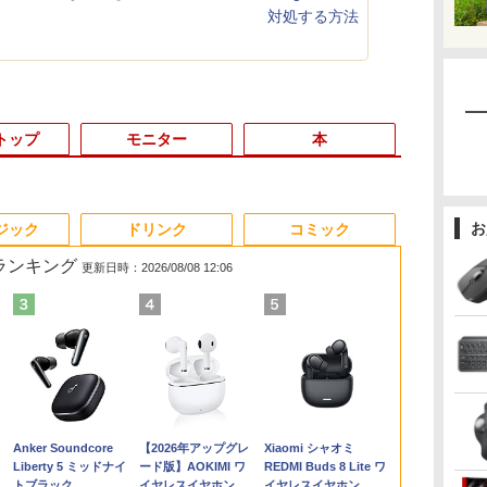
対処する方法
トップ
モニター
本
3
3
3
3
4
4
4
4
5
5
5
5
6
6
6
6
お
ジック
ドリンク
コミック
筋ランキング
更新日時：2026/08/08 12:06
パ
限
辞
【期間限定破格金
HP ProDesk 400 G6
液晶モニター PCディ
ちいかわ なんか小さ
中古ノートパソコン
【楽天1位！保護レザ
小学館の図鑑NEO／
【期間限定P15倍+最大
【★最大100%ポイン
HP P224 LED液晶モニ
からだの厚みを薄くす
新品 VETESA 一体型
「新入荷」｜
【本日限定15％
【楽天1位常連
小学館 学習
4
5
風
額！】新生活 新古品
DM 【Core i5 10500T/
スプレイ 23.8 24インチ
くてかわいいやつ（4）
Core i3/i5選択可
ーケース付き】【タッ
1〜10巻セット
10%OFFクーポン】
ト】【大特価!訳あり!】
ター 21.5インチワイド
る [ 土屋元明 ]
デスクトップパソコン
WEBカメラ/
Ryzen 7 PR
冠獲得】黒/白
ーズ 小学館
VA
 【
Win11搭載 パソコンノ
メモリ
144Hz 1ms IPS フル
なんか小さくてために
Windows11 Pro WPS
チ選択】 モバイルモニ
【3年保証】HP
【タッチパネル×Webカ
薄型 液晶ディスプレイ
24型フルHD液晶
チ/テンキー内
Windows11P
21.5 / 23.8 / 
が 世界の歴史
￥25,300
￥1,540
載
ートパソコンoffice付
16GB(DDR4)/SSD256GB(M.2
HD ノングレア 非光沢
なる豆本付き特装版
Office 2024付き メモ
ター 15.6インチ ノング
PRODESK 400 G5 DM
メラ】Panasonic Let's
1920×1080 （フル
Windows11 Office付
トパソコン 中
ネ 小型パソコン
240Hz/200Hz
全22巻セット
￥9,980
￥32,980
￥9,999
￥2,420
￥11,900
￥9,999
￥37,400
￥11,999
￥5,600
￥59,800
￥17,800
￥84,800
￥11,999
￥26,620
代
ン
メ
き 初心者向けノート
NVMe)/Win11Pro-
ブルーライトカット
（プレミアムKC） [ ナ
リ8GB SSD1TB 15.6型
レア 非光沢 1080Pフル
[新品SSD] SSD256GB
note CF-XZ6/第7世代
HD）白色LEDバックラ
き 第3世代 Core i7 メ
LENOVO Thi
minipc offi
/180Hz/165Hz
Anker Soundcore
【2026年アップグレ
Xiaomi シャオミ
対
PC 初期設定済 15.6型
64bit】【中古/送料無
HDMI VGA スピーカー
ガノ ]
テンキー ビジネス 在
HD コスパ 高画質 デュ
メモリ8GB Core i5
Core i5/メモ
イト IPSパネル 非光沢
モリ16GB SSD512GB
L570 第7世代 C
ゲーミングモ
Liberty 5 ミッドナイ
ード版】AOKIMI ワ
REDMI Buds 8 Lite ワ
調整
中
インテル高速CPU ラン
料】※沖縄・離島を除
内蔵 ヘッドホン端子
宅勤務 学生向け 福袋
アルモニター サブモニ
Windows 11 Pro 中古
リ:8GB/SSD:128GB/12
ノングレア ディスプレ
USB3.0 初期設定済み
メモリ最大16
1ms応答 pc
トブラック
イヤレスイヤホン
イヤレスイヤホン