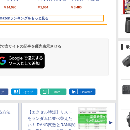
ソ
ダムで発送 メモリ4GB
く
VESA対応 テレワーク
2026
ター ポータブルモニタ
アウトレット 返品 送
型液
イポート HDMI VGA
キーボード・マウス付
SSD1TB 超大
パソコン モニ
bluetooth イヤホン
Bluetooth 5.4 ノイズ
訳
本
～ 高速SSD1TB 最大
在宅勤務 法人向け オフ
ー ゲーミングモニター
料無料 中古デスクトッ
晶/Wifi/Bluetooth/Office/USB-
PS4 switch 対応 スイ
属
インチ大画面
沢 スピーカ
￥14,990
￥1,964
￥3,480
V12 小型軽量 ブルー
キャンセリング ANC
フルHD Webカメラ
ィス TERRA 2441W
リモートワーク IPS
プパソコン 中古パソコ
C/HDMI/中古パソコン
ッチ VESA準拠【中
コン Office
HDR/Freesyn
トゥースHi-Fi 最大
36時間再生
zoom 軽量薄型 無線
Tpye-C/mini HDMI pc
ン デスクトップパソコ
ノートパソコン モバイ
古】
5GWIFI、Blu
cocopar HG-
mazonランキングをもっと見る
36時間再生 ぶるーと
型番更新で在庫処分
ミニPC iPhone対応
ン デスクトップ PC ミ
ルパソコン Windows11
windows1
ゅーす コードレス
ニPC OFFICE付き
Windows10
中古ノートパ
ENCノイズキャンセ
古 美品
リング 自動ペアリン
グ Type-C充電 マイ
ク付き 防水 タッチ式
 検索で当サイトの記事を優先表示させる
最
音量調整 スポーツ/通
勤/通学/WEB会議(ホ
ワイト)
.
On My Road
by Amazon 天然水
ONE PIECE モノクロ
On My Road
by Amazon 炭酸水
HUNTER×HUNTER
BUGS LIFE
コカ・コーラ やかんの
スーパーの裏でヤニ吸
(Stadium ver.)
ラベルレス 2L×9本
版 115 (ジャンプコミ
(Stadium ver.)
ラベルレス 500ml
モノクロ版 39 (ジャ
麦茶 from 爽健美茶 ラ
うふたり 9巻 (デジタル
￥250
ックスDIGITAL)
×24本 強炭酸水 ペッ
ンプコミックス
ベルレス
版ビッグガンガンコミ
￥250
￥1,117
￥250
ェア
はてブ
note
LinkedIn
トボトル 500ミリリ
DIGITAL)
650mlPET×24本
ックス)
￥594
￥1,625
￥572
￥2,009
￥810
ットル (Smart
Basic)
る方法
【エクセル時短】リスト
をランダムに並べ替えた
▲
い！ RAND関数とRANK関