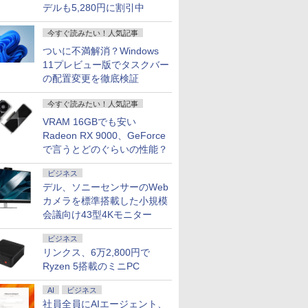
デルも5,280円に割引中
今すぐ読みたい！人気記事
ついに不満解消？Windows
11プレビュー版でタスクバー
の配置変更を徹底検証
今すぐ読みたい！人気記事
VRAM 16GBでも安い
Radeon RX 9000、GeForce
で言うとどのぐらいの性能？
ビジネス
デル、ソニーセンサーのWeb
カメラを標準搭載した小規模
会議向け43型4Kモニター
ビジネス
リンクス、6万2,800円で
Ryzen 5搭載のミニPC
AI
ビジネス
社員全員にAIエージェント、