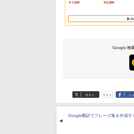
古ノートパソコン
B:100%
量 HDD 500GB テンキ
たち。』見せるモニタ
ンは除く / ノートパソ
ROM
ルモニター Switch
WPS office2搭載
高視野角 178°
古 ビジネスホン パ
￥7,990
￥5,990
.6 テンキー付き｜ノ
s(MPRT) PCモニタ
ー DVDドライブ搭載
ー【ドット抜け保証1
コン専用】
PS4 PS5対応 【整備済
HDMI対応 送料無料 
Adaptive-Sync対応
コン 業務用 電話機 
パソコン
液晶モニター パソ
CD DVD 再生可｜中古
年付】
み中古品】
あり品
MAXZEN
体】
rosoft Office付き
モニター ジャパン
パソコン 中古ノートパ
MJM22CH03-F100
A
ートパソコン
スト
ソコン 中古PC オフィ
2608mr
dows11 第8世代
ス搭載
Google
BRUCE WAYNE feat.
by Amazon 天然水
薬屋のひとりごと 17
BRUCE WAYNE feat
【Amazon.co.jp限
異世界居酒屋「の
Flo Milli, ATL Jacob
ラベルレス 500ml
巻 (デジタル版ビッグ
Flo Milli, ATL Jacob
定】 い・ろ・は・す
ぶ」(22) (角川コミッ
[Explicit]
×24本 富士山の天然
ガンガンコミックス)
[Explicit]
2L PET ラベルレス
クス・エース)
ポスト
リスト
シ
水 バナジウム含有 水
×8本
￥250
￥1,380
￥770
￥250
￥1,112
￥832
ミネラルウォーター
ペットボトル 静岡県
産 500ミリリットル
Google翻訳でフレーズ集を作成す
(Smart Basic)
▲