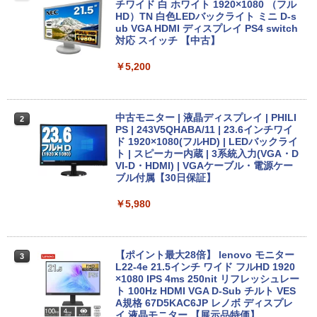
保証】通常付属している30日の保証期間
Windows11 | デスクトップ | 一年保証 |
チワイド 白 ホワイト 1920×1080 （フル
が3ヶ月に延長されます。【単品購入・併
第8世代 | Core i5 8400 2.8(〜最大4.0)G
HD）TN 白色LEDバックライト ミニ D-s
用不可※レビューキャンペーンは除く /
Hz | MEM:8GB | SSD:256GB | DVDマル
ub VGA HDMI ディスプレイ PS4 switch
ノートパソコン専用】
チ | 無線LAN:なし | Win11Pro64bit
対応 スイッチ 【中古】
￥1,000
￥12,000
￥5,200
【期間限定★新品無線マウス付】中古ノ
HP ProDesk 400 G6 DM 【Core i5 1050
中古モニター | 液晶ディスプレイ | PHILI
2
2
2
ートパソコン Windows11 Office2019搭
0T/メモリ16GB(DDR4)/SSD256GB(M.2
PS | 243V5QHABA/11 | 23.6インチワイ
載 15.6型 テンキー付き Celeron 第8世代
NVMe)/Win11Pro-64bit】【中古/送料無
ド 1920×1080(フルHD) | LEDバックライ
Core i3 Core i5 メモリ4GB/16GB SSD1
料】※沖縄・離島を除く
ト | スピーカー内蔵 | 3系統入力(VGA・D
28GB～1TB Webカメラ DVD 無線LAN
VI-D・HDMI) | VGAケーブル・電源ケー
店長おまかせPC 初期設定済 送料無料
ブル付属【30日保証】
￥32,980
【中古】
￥5,980
￥9,999
【正規永久版Office付き】ミニpc 【Intel
3
N5095 LPDDR4X 16GB 256GB SSD】m
ini pc Windows11 Pro 超軽量 4コア/4ス
【ポイント最大28倍】 lenovo モニター
3
超得1,000円OFF｜新生活応援 豪華特典
レッド 2.9GHz ミニパソコン 静音 M.2 2
L22-4e 21.5インチ ワイド フルHD 1920
3
付き｜最新OS対応 第8世代｜最大180日
242 SATA WIFI6 Bluetooth5.2 4K HDMI
×1080 IPS 4ms 250nit リフレッシュレー
保証｜Core i3 第8世代｜中古ノートパソ
2画面出力 デスクトップPC みにpc 省エ
ト 100Hz HDMI VGA D-Sub チルト VES
コン Windows11 office付き｜中古ノー
ネ オフィス高速起動 省電力 静音設計
A規格 67D5KAC6JP レノボ ディスプレ
トパソコン 15.6 テンキー付き｜ノートパ
イ 液晶モニター 【展示品特価】