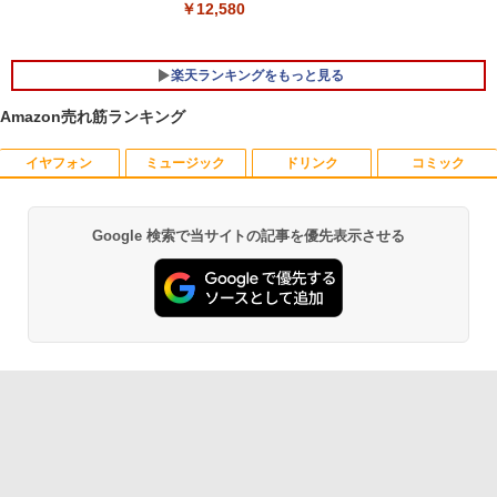
メモリ16GB 中古パソコン レノボ
￥12,580
￥21,800
楽天ランキングをもっと見る
Amazon売れ筋ランキング
イヤフォン
ミュージック
ドリンク
コミック
宇宙兄弟（46） 【電子書籍】[ 小山宙哉
1
]
￥1,131
Google 検索で当サイトの記事を優先表示させる
Anker Soundcore P40i オフホワイト
BRUCE WAYNE feat. Flo Milli, ATL Jacob
【Amazon.co.jp限定】 い・ろ・は・す 2L P
薬屋のひとりごと 17巻 (デジタル版ビッグガ
[Explicit]
ET ラベルレス ×8本
ンガンコミックス)
￥7,990
￥250
￥1,112
￥770
DVD付 学研まんが NEW日本の歴史
2
4大特典付き全14巻セット [ 大石 学 ]
Anker Soundcore P31i ブラック
BRUCE WAYNE feat. Flo Milli, ATL Jacob
by Amazon 天然水 ラベルレス 500ml ×24本
異世界居酒屋「のぶ」(22) (角川コミックス・
￥21,560
[Explicit]
富士山の天然水 バナジウム含有 水 ミネラル
エース)
ウォーター ペットボトル 静岡県産 500ミリリ
￥5,990
ットル (Smart Basic)
￥250
￥832
オレンジページ 2026 10/17号増刊＜グレ
3
￥1,380
ー＞ [雑誌]