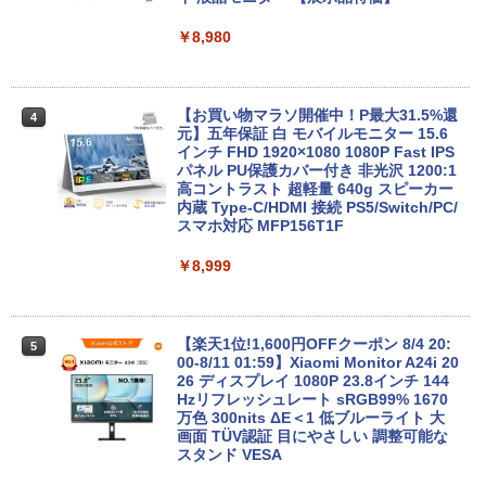
ソコン Microsoft Office付き｜ノートパ
￥49,800
ソコンWindows11 第8世代
￥8,980
￥19,800
【★最大100%ポイント】【Win11正式対
4
応】Dell OptiPlex 3070 SFF/第9世代 Co
【お買い物マラソ開催中！P最大31.5%還
4
re i5/メモリ:8GB/16GB/32GB/SSD:256
元】五年保証 白 モバイルモニター 15.6
【今だけ】全品ポイント10倍 お買い物マ
GB/512GB/1TB/USB 3.1/DP/HDMI/Wi-fi/
インチ FHD 1920×1080 1080P Fast IPS
4
ラソン★8/4～8/11★中古パソコン ノー
2画面出力/Windows11/Windows10/Offi
パネル PU保護カバー付き 非光沢 1200:1
トPC NEC VersaPro VX-4 PC-VKT16XZ
ce/中古 デスクトップ デスクトップPC
高コントラスト 超軽量 640g スピーカー
G4 Core i5 8250U メモリ8GB / 16GB 中
内蔵 Type-C/HDMI 接続 PS5/Switch/PC/
古SSD 2.5インチ128GB / 256GB / 512G
スマホ対応 MFP156T1F
￥37,800
B Windows11 Pro 64bit【送料無料】
【1年保証】
￥8,999
￥17,800
NEC Mate ML-D 単体 Windows11 64bit
5
HDMI Core i5 12400 メモリー16GB 高
速SSD256GB+HDD500GB DVDマルチ
【楽天1位!1,600円OFFクーポン 8/4 20:
5
デスクトップパソコン【中古】【30日保
00-8/11 01:59】Xiaomi Monitor A24i 20
【1500円OFFクーポン】【テンキー&Wi
証】20007027
26 ディスプレイ 1080P 23.8インチ 144
5
-Fi】ノートパソコン 15.6インチ SSD128
Hzリフレッシュレート sRGB99% 1670
GB メモリ8GB Core i3 第8世代 Micros
万色 300nits ΔE＜1 低ブルーライト 大
￥59,800
oft Office付き Windows11 Lenovo Thi
画面 TÜV認証 目にやさしい 調整可能な
nkpad L580 中古ノートパソコン PC パ
スタンド VESA
ソコン 中古ノートPC 中古PC SSD1TB