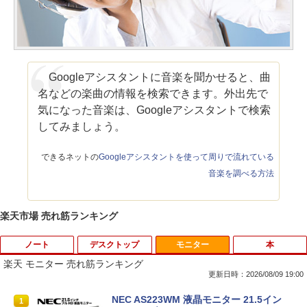
Googleアシスタントに音楽を聞かせると、曲
名などの楽曲の情報を検索できます。外出先で
気になった音楽は、Googleアシスタントで検索
してみましょう。
できるネットの
Googleアシスタントを使って周りで流れている
音楽を調べる方法
楽天市場 売れ筋ランキング
ノート
デスクトップ
モニター
本
楽天 モニター 売れ筋ランキング
更新日時：2026/08/09 19:00
【ノートPC用】【あんしん3ヶ月に延長
中古パソコン | NEC | Mate MKM28L-3 |
NEC AS223WM 液晶モニター 21.5イン
1
1
1