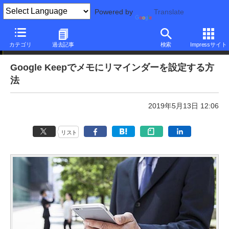
Powered by
Translate
本日のできるネット
カテゴリ
過去記事
検索
Impressサイト
Google Keepでメモにリマインダーを設定する方
法
2019年5月13日 12:06
リスト