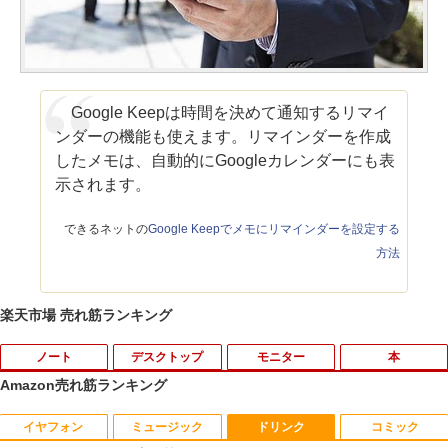
Google Keepは時間を決めて通知するリマイ
ンダーの機能も使えます。リマインダーを作成
したメモは、自動的にGoogleカレンダーにも表
示されます。
できるネットの
Google Keepでメモにリマインダーを設定する
方法
楽天市場 売れ筋ランキング
ノート
デスクトップ
モニター
本
Amazon売れ筋ランキング
イヤフォン
ミュージック
ドリンク
コミック
【★最大100%ポイント】【大特価!訳あ
富士通 Fujitsu 液晶モニター VL-17CST
ちいかわ なんか小さくてかわいいやつ
1
1
1