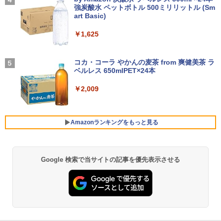
ro64Bit | ACアダプター付属
軽量 ブルートゥースHi-Fi 最大36時間再生 ぶ
強炭酸水 ペットボトル 500ミリリットル (Sm
￥8,980
￥250
￥1,210
るーとゅーす コードレス ENCノイズキャン
art Basic)
セリング 自動ペアリング Type-C充電 マイク
￥9,980
付き 防水 タッチ式音量調整 スポーツ/通勤/通
￥1,625
学/WEB会議(ホワイト)
アースドリームス 厳選おまかせモニター
4
バムとケロのデイブック Bam and Ker
21.5型〜27型ワイド 【HDMI対応 / FULL
On My Road (Stadium ver.)
5
￥1,964
o Day Book [ 島田ゆか ]
【期間限定 ポイント10倍】Lenovo Idea
HD解像度】 大手メーカー液晶 (Dell/HP/
コカ・コーラ やかんの麦茶 from 爽健美茶 ラ
4
Pad D330 10.1型 2-in-1 タブレットPC／
NEC等) テレワーク デュアルモニター S
ベルレス 650mlPET×24本
￥250
着脱式キーボード（intel 第九世代Celero
witch PS4 PS5対応 【整備済み中古品】
￥4,950
n N4000/4GB/64GB eMMC/HD IPS液晶
Xiaomi シャオミ REDMI Buds 8 Lite ワイヤ
￥2,009
Type-C データ/充電可）/microSD対応
レスイヤホン Bluetooth 5.4 ノイズキャンセ
￥6,470
（最大128GB）/Windows 11 Pro／Dolb
リング ANC 36時間再生
y Audio）【整備済み中古品】
￥3,480
Amazonランキングをもっと見る
￥13,800
＼500円OFFクーポンあり！／ モバイル
5
モニター 15.6インチ 1080PフルHD ディ
スプレイ VESA対応 コスパ デュアルモニ
ター サブモニター ゲーミングモニター
Google 検索で当サイトの記事を優先表示させる
薬屋のひとりごと 17巻 (デジタル版ビッグガ
【期間限定破格金額！】新生活 新古品 W
ポータブルモニター 外付けモニター リモ
5
ンガンコミックス)
in11搭載 パソコンノートパソコンoffice
ートワーク IPS mini pc ミニPC 多デバ
付き 初心者向けノートPC 初期設定済 1
イス対応 ブラック
￥770
5.6型 インテル高速CPU ランダムで発送
メモリ4GB～ 高速SSD1TB 最大 フルHD
￥9,480
Webカメラ zoom 軽量薄型 無線 型番更
新で在庫処分