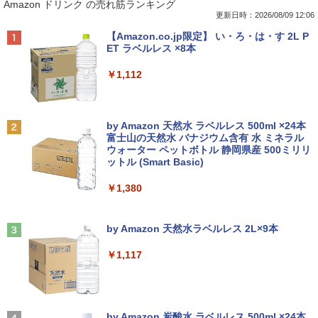
Amazon ドリンク の売れ筋ランキング
り!】富士通 LIFEBOOK A576/第6世代 C
17インチ スクエア ホワイト LCD LEDバ
（1） （ワイドKC） [ ナガノ ]
ore i3/メモリ:4GB/SSD:128GB/15.6型液
ックライト SXGA 1280×1024 TNパネル
更新日時：2026/08/09 12:06
晶/USB 3.0/VGA/HDMI/DVD/Office/中古
非光沢 ノングレア DVI VESA準拠 ディス
￥1,100
Anker Soundcore P40i オフホワイト
BRUCE WAYNE feat. Flo Milli, ATL Jacob
【Amazon.co.jp限定】 い・ろ・は・す 2L P
パソコン ノートパソコン Windows11 W
プレイ 【中古】
[Explicit]
ET ラベルレス ×8本
indows10
￥7,990
￥2,750
￥250
￥1,112
￥8,999
羽生結弦（2027年1月始まりカレンダ
2
ー）
【超特価】厳選大手メーカー 液晶モニタ
2
Anker Soundcore P31i ブラック
BRUCE WAYNE feat. Flo Milli, ATL Jacob
by Amazon 天然水 ラベルレス 500ml ×24本
【マラソンP5倍/10%オフクーポン】中古
ー シークレット 19インチワイド ノング
￥4,345
2
[Explicit]
富士山の天然水 バナジウム含有 水 ミネラル
ノートパソコン Windows11 Pro Office
レア VGA DELL NEC 等 液晶ディスプレ
ウォーター ペットボトル 静岡県産 500ミリリ
￥5,990
付き Panasonic Let's note CF-NX3 第4
イ【中古】
ットル (Smart Basic)
￥250
世代 Core i5 メモリ8GB 高速SSD256GB
12.1インチ Bluetoot WEBカメラ Wi-Fi
￥3,100
￥1,380
HDMI 初期設定済み 送料無料 90日保証
杖と剣のウィストリア（16） （講談社コ
3
ミックス） [ 大森 藤ノ ]
Anker Soundcore Liberty 5 ミッドナイトブ
見知らぬ糸
￥9,800
ラック
by Amazon 天然水ラベルレス 2L×9本
￥594
モバイルモニター 15.6インチ InnoView
3
￥250
モバイルディスプレイ 自立型 1920*1080
￥14,990
￥1,117
FHD ポータブルモニター IPS液晶パネル
中古パソコン | Lenovo | ThinkPad L57
薄型 軽量 持ち運び 壁掛けに対応 Switc
3
0 | Windows11 | ノートPC | 一年保証 |
h/PS3/PS4/PS5/Xbox One/PC/スマホ/U
第7世代 | Core i5 7200U 2.5(～最大3.1)
SBType-C/標準HDMI対応【選べる種
ちいかわ なんか小さくてかわいいやつ
4
GHz | MEM:8GB | HDD:500GB | DVDマ
類】タッチ/ケース付き/4Kタイプ
【2026年アップグレード版】AOKIMI ワイヤ
On My Road (Stadium ver.)
（2） （ワイドKC） [ ナガノ ]
ルチ | 無線LAN:あり | テンキー | Win11P
レスイヤホン bluetooth イヤホン V12 小型
by Amazon 炭酸水 ラベルレス 500ml ×24本