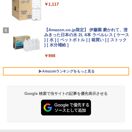
｜DVD±RW｜Wi-Fi 6・5GHz対応｜Blue
軽量 VESA ポータブル ps5/Mac/switch/
るーとゅーす コードレス ENCノイズキャン
￥1,117
tooth｜一体型デスクトップパソコン｜
2対応 スピーカー内蔵 kksmart
セリング 自動ペアリング Type-C充電 マイク
￥29,800
中古PC 180日保証
付き 防水 タッチ式音量調整 スポーツ/通勤/通
学/WEB会議(ホワイト)
￥11,999
￥50,800
On My Road (Stadium ver.)
改訂版 本当の自由を手に入れる お金
5
￥1,964
【週末限定999円OFF！】 中古パソコン
の大学 [ 両＠リベ大学長 ]
【Amazon.co.jp限定】 伊藤園 磨かれて、澄
4
中古 ノートパソコン Office付き 第10世
みきった日本の水 2L 8本 ラベルレス [ ケース
￥250
代 薄型 国内メーカー 持ち運び Window
モニター 21.5インチ/23.8インチ/27イン
] [ 水 ] [ ペットボトル ] [ 箱買い ] [ ストック
4
￥1,650
s11 Pro NEC LaVie GN164H8LN Core i
【クーポン使用で53,960円 8/2〜10迄】
チ フルhd 高画質 100Hz VA ノングレア
Xiaomi シャオミ REDMI Buds 8 Lite ワイヤ
] [ 水分補給 ]
4
5 8GB 13.3インチ 中古 パソコン ノート
WEBカメラ・第11世代i5・16GB・SSD2
非光沢 スピーカー内蔵 3年保証 ディスプ
レスイヤホン Bluetooth 5.4 ノイズキャンセ
パソコン
56GB｜Office付き｜DELL OptiPlex 54
レイ パソコンモニター PCモニター フル
リング ANC 36時間再生
￥998
90 AIO｜23.8型 IPSフルHD｜Core i5-11
ハイビジョン 21インチ 液晶モニター ア
500T｜Windows11 Pro｜NVMe SSD 25
イリスオーヤマ DT-JF *
￥39,999
￥3,480
6GB｜Wi-Fi 6・5GHz対応｜Bluetooth
Amazonランキングをもっと見る
5.1｜Type-C｜DVD±RW｜一体型PC｜中
￥11,980
古パソコン
ノートパソコン 中古 15.6型 HP ProBoo
5
￥56,800
k 250 G7シリーズ 第8世代 Core i5 メモ
Google 検索で当サイトの記事を優先表示させる
薬屋のひとりごと 17巻 (デジタル版ビッグガ
リ8GB SSD256B+HDD500GB Windows
kksmart モバイルモニター 自立型 タッ
5
ンガンコミックス)
11 Office搭載
チパネル 15.6インチ 軽量770g 収納ケー
ス付 縦置き 背面端子 1920x1080FHD 非
【期間限定P15倍+最大10%OFFクーポ
光沢IPSパネル VESA対応 モバイルディ
￥770
￥39,800
5
ン】 【3年保証】APPLE アップル MAC
スプレイ ポータブルモニターType-C/mi
MINI SSD256GB メモリ8GB APPLE Ma
niHDMI PS5/XBOX/Switch/PC/Macなど
c OS X 中古 アウトレット 返品 送料無料
対応 GT-156
中古デスクトップパソコン 中古パソコン