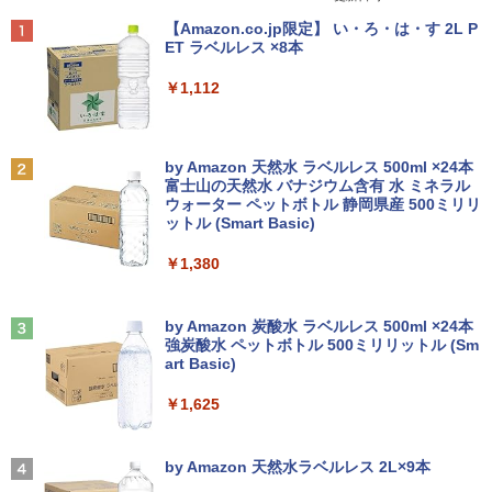
Bluetooth HDMI カメラ Wi-Fi 15.6イン
i5 変更可能 高速SSD128GB メモリ4GB
ゼル 液晶モニター vesa対応 壁掛け アー
Anker Soundcore P40i オフホワイト
BRUCE WAYNE feat. Flo Milli, ATL Jacob
【Amazon.co.jp限定】 い・ろ・は・す 2L P
チ Windows 11 Pro 送料無料 保証付き
USB3.0 DVDドライブ 富士通/NEC/DEL
ム取付可 アイリスオーヤマ LUCA 液晶デ
￥2,200
[Explicit]
ET ラベルレス ×8本
L/HP等 PC 本体 中古パソコン 中古PC W
ィスプレイ ILD-D27FHT-B *
￥7,990
in11 オフィス WPS Office 格安 中古
￥33,800
￥250
￥1,112
￥14,800
￥9,980
2026年度版 英検準2級 過去6回全問題集
2
[ 旺文社 ]
【週末限定999円クーポン！】 中古パソ
2
Anker Soundcore P31i ブラック
BRUCE WAYNE feat. Flo Milli, ATL Jacob
by Amazon 天然水 ラベルレス 500ml ×24本
コン 中古 ノートパソコン Office付き 特
【16%OFF！8/11 1:59まで】AOPEN ゲ
￥1,870
2
[Explicit]
富士山の天然水 バナジウム含有 水 ミネラル
価 Webカメラ 高解像度 テンキー 初期設
【訳あり品】中古パソコン | NEC | Mate
ーミングモニター 23.8インチ IPS フル
2
ウォーター ペットボトル 静岡県産 500ミリリ
￥5,990
定済み すぐ使える Windows11 Pro 富士
MKM34B-1 | Windows11 | デスクトップ
HD 非光沢 200Hz (144Hz 165Hz 対応) 0.
ットル (Smart Basic)
￥250
通 LIFEBOOK A579/A Core i5 8GB 15.6
| 一年保証 | 第7世代 | Core i5 7500 3.4
5ms sRGB 99% AMD FreeSync Premiu
インチ 中古 パソコン ノートパソコン
(〜最大3.8)GHz | MEM:8GB | SSD:256G
m HDR10 HDMI 2.0 DisplayPort 1.2 ス
￥1,380
B | DVD-ROM | 無線LAN:あり | Win11Pr
ピーカー・ヘッドフォン端子搭載 ゼロフ
月刊少女野崎くん（18）特装版 セレク
3
o64bit
レーム スピーカー搭載 VESA 24KG3YX1
￥34,000
ト小冊子「堀と鹿島編」付き （SEコミッ
bmipx
Anker Soundcore Liberty 5 ミッドナイトブ
見知らぬ糸
クスプレミアム） [ 椿いづみ ]
ラック
by Amazon 炭酸水 ラベルレス 500ml ×24本
￥10,000
強炭酸水 ペットボトル 500ミリリットル (Sm
￥14,980
￥250
￥1,650
art Basic)
￥14,990
【新品】【楽天1位！】ノートパソコン
3
新品第13世代CPU搭載ノートPC Office
￥1,625
付きノートパソコン 初心者向け Window
【クーポン使用で48,260円 8/2～10】タ
3
s11 初期設定済 Webカメラ zoom 日本語
ッチパネル・WEBカメラ・第10世代i5・
2026夏登場★Switch2ドック不要 モバイ
3
1OC Vol.7 （TJMOOK）
4
キーボード 14.1型 Intel Celeron メモリ
16GB・SSD256GB｜Office付き｜DELL
ル ゲーミングモニター 16インチ 144Hz /
【2026年アップグレード版】AOKIMI ワイヤ
On My Road (Stadium ver.)
8GB SSD1TB(最大) 大容量バッテリービ
OptiPlex 3280 AIO｜21.5型 IPSフルHD
120Hz /60Hz 2k 15.6インチ タッチパネ
レスイヤホン bluetooth イヤホン V12 小型
by Amazon 天然水ラベルレス 2L×9本
￥1,650
ジネス 大学生 プレゼント 学生向け
｜Windows11 Pro｜NVMe SSD 256GB
ル 撥水加工ケース スタンド 非光沢 薄型
軽量 ブルートゥースHi-Fi 最大36時間再生 ぶ
￥250