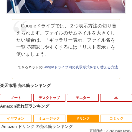
Googleドライブでは、２つ表示方法の切り替
えられます。ファイルのサムネイルを大きくし
たい場合は、「ギャラリー表示」ファイル名を
一覧で確認しやすくするには「リスト表示」を
使いましょう。
できるネットの
Googleドライブ内の表示形式を切り替える方法
楽天市場 売れ筋ランキング
ノート
デスクトップ
モニター
本
Amazon売れ筋ランキング
イヤフォン
ミュージック
ドリンク
コミック
【マラソンP5倍/10%オフクーポン】中古
[台数限定★特別価格] デスクトップパソ
モニター 27インチ hdmi PCモニター 10
【特典】GIANNA HOMMES ISSUE05 co
1
1
1
1
Amazon ドリンク の売れ筋ランキング
ノートパソコン HP ProBook 450 G7 第
コン ★店長おまかせ 最新 Windows11
0Hz 27型 1ソコンモニター ディスプレイ
ver 山中柔太朗(B4サイズ両面ピンナッ
10世代 Core i5 メモリ16GB SSD256GB
第六世代 Corei3 第七世代 第八世代 Core
フルHD FHD VAパネル 非光沢 スリムベ
プ)
更新日時：2026/08/09 18:06