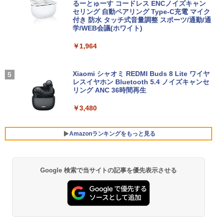
機能 テレワーク 在宅勤務 パソコン
るーとゅーす コードレス ENCノイズキャン
￥28,589
￥9,480
￥770
セリング 自動ペアリング Type-C充電 マイク
付き 防水 タッチ式音量調整 スポーツ/通勤/通
￥39,800
学/WEB会議(ホワイト)
超得2,000円OFF&P5倍｜第8世代 office
ゲーミングモニター 21.5インチ PCモニ
4
4
￥1,964
付き｜楽天1位 三冠獲得｜豪華特典付き
ター 100Hz 5ms 1920×1080 FHD VAパ
日本史探偵コナン 全12巻セット [ 青山
5
｜最大180日保証｜Core i5 第8世代｜中
【最新モデル】デスクトップパソコン 一
ネル ノングレア 非光沢 チルト調整 PCモ
剛昌 ]
4
古ノートパソコン Windows11 office付
体型 22型液晶 Core i5 高速CPU搭載 Wi
ニター simplus シンプラス SP-NMT21
き｜15.6型 テンキー付き｜ノートパソコ
ndows11 & Office付き メモリ8GB SSD
【送料無料】【レビューでモニタークリ
Xiaomi シャオミ REDMI Buds 8 Lite ワイヤ
￥12,936
ンWindows11 第8世代｜ノートパソコン
256GB Wi-Fi対応 USB3.0 一体型PC テ
ーナープレゼント】【メーカー1年保証】
レスイヤホン Bluetooth 5.4 ノイズキャンセ
｜パソコン｜PC｜中古PC
ンキー付きキーボード＆マウスプレゼン
リング ANC 36時間再生
ト付き 在宅勤務 テレワーク 家庭用 省ス
￥8,999
ペースPC
￥29,800
￥3,480
￥42,980
【新商品特価11699円！8/11 1:59迄】モ
Amazonランキングをもっと見る
5
【新品】【楽天1位！】ノートパソコン
バイルモニター 15.6インチ ポータブルモ
5
新品第13世代CPU搭載ノートPC Office
ニター モバイルディスプレイ 1920×108
付きノートパソコン 初心者向け Window
Acer｜エイサー 超小型 デスクトップパ
0 フルHD IPSパネル 非光沢 HDR スピー
5
s11 初期設定済 Webカメラ zoom 日本語
ソコン RB102-N18U(Windows 11 Pro/I
カー内蔵 保護カバー付き 軽量 薄型 Type
Google 検索で当サイトの記事を優先表示させる
BRUCE WAYNE feat. Flo Milli, ATL Jacob
【Amazon.co.jp限定】 い・ろ・は・す 2L P
薬屋のひとりごと 17巻 (デジタル版ビッグガ
キーボード 14.1型 Intel Celeron メモリ
ntel Processor N150/メモリ 8GB/SSD 2
-C ミニHDMI 在宅 テレワーク simplus
[Explicit]
ET ラベルレス ×8本
ンガンコミックス)
8GB SSD1TB(最大) 大容量バッテリービ
56GB) RB102-N18U
シンプラス SP-MBM156 【送料無料】
ジネス 大学生 プレゼント 学生向け
￥250
￥1,112
￥770
￥52,800
￥11,699
￥29,800