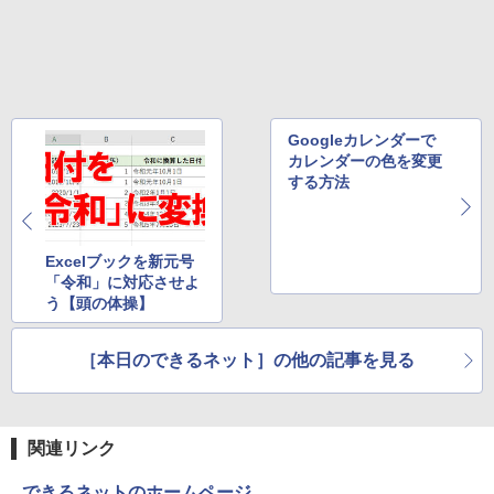
ベルレス 650mlPET×24本
￥250
￥810
￥2,009
Googleカレンダーで
カレンダーの色を変更
する方法
Excelブックを新元号
「令和」に対応させよ
う【頭の体操】
［本日のできるネット］の他の記事を見る
関連リンク
できるネットのホームページ