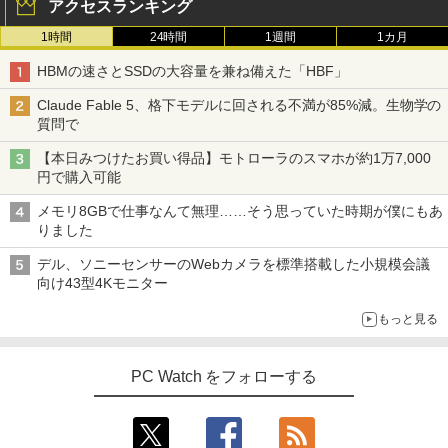
アクセスランキング
1時間
24時間
1週間
1カ月
HBMの速さとSSDの大容量を兼ね備えた「HBF」
Claude Fable 5、格下モデルに回される不満が85%減。生物学の
質問で
【本日みつけたお買い得品】モトローラのスマホが約1万7,000
円で購入可能
メモリ8GBで仕事なんて無理……そう思っていた時期が僕にもあ
りました
デル、ソニーセンサーのWebカメラを標準搭載した小規模会議
向け43型4Kモニター
もっと見る
PC Watch をフォローする