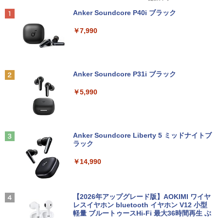
omeOS N100 メモリ4GB eMMC64GB 1
Core i5 9500T メモリ8GB 中古SSD 2.5
【中古動作品】
￥792
Anker Soundcore P40i ブラック
1.6インチ タッチ対応 再生品Aランク
インチ256GB Windows11 Pro 64bit
【送料無料】【1年保証】
￥3,650
￥7,990
￥36,800
￥22,800
杖と剣のウィストリア（16） 【電子書
2
籍】[ 大森藤ノ ]
中古モニター | 液晶ディスプレイ | I-O D
2
中古ノートパソコン HP ProBook 450 G
ATA | LCD-AH241EDB-B-B | 23.8型ワイ
2
Anker Soundcore P31i ブラック
5 G6 G7 G8 第10世代 Core i3/i5選択可
デスクトップパソコン デル DELL optipl
ドTFT 1920×1080(フルHD) | LEDバック
￥594
2
Windows11 Pro Office 2024付き メモリ
ex 3070SF Micro 9世代 Core i5 メモリ8
ライト | スピーカー内蔵 2系統入力(VG
￥5,990
16GB SSD512GB 15.6型 Webカメラ テ
GB 16GB SSD256GB HDMI office Win
A・HDMI) | VGAケーブル・電源ケーブ
ンキー 軽量 ビジネス 在宅勤務 学生向け
dows11 pro Win11 4K 対応 ミニPC デ
ル付属【30日保証】
スクトップパソコン デスクトップ PC 中
古パソコン 1186aR 10249091
￥24,980
￥6,280
町人Aは悪役令嬢をどうしても救いた
3
い〜どぶと空と氷の姫君〜 10【電子書
Anker Soundcore Liberty 5 ミッドナイトブ
￥32,780
店共通特典イラスト付】 【電子書籍】[
ラック
目黒三吉 ]
送料無料 あす楽対応 即日発送 中古良品
【期間限定10%OFFクーポン 8/12 10時
3
3
￥14,990
￥726
フルHD対応WUXGA 12.1インチ Panaso
まで】 モニター 21.5型 液晶ディスプレ
nic Let's note CF-SZ6Z Windows11 七
Win11搭載 デスクトップパソコン ミニP
イ ベゼル ディスプレイ 液晶モニター PC
3
世代Core i7-7600U 16GB 爆速512GB-S
C miniPC 初心者向け Office付き Windo
モニター 壁掛け フリッカーレス FreeSy
SD カメラ 無線 Office付 Win11【ノート
ws11 初心者向け 初期設定済 省スペース
nc 21.5インチ 角度調節 FullHD ブルー
パソコン 中古パソコン 中古PC】（Wind
高さ4.4cm 軽量 モニター取り付け可 イ
ライトカット VAパネル VESAフル FHD
【2026年アップグレード版】AOKIMI ワイヤ
キングダム 80 （ヤングジャンプコミッ
4
ows10も対応可能 Win10）
ンテルCeleron メモリ8GB 高速SSD 256
ノングレア MAXZEN JM22CH02
レスイヤホン bluetooth イヤホン V12 小型
クス） [ 原 泰久 ]
GB USB 3.0 HDMI 2画面同時出力可 無線
軽量 ブルートゥースHi-Fi 最大36時間再生 ぶ