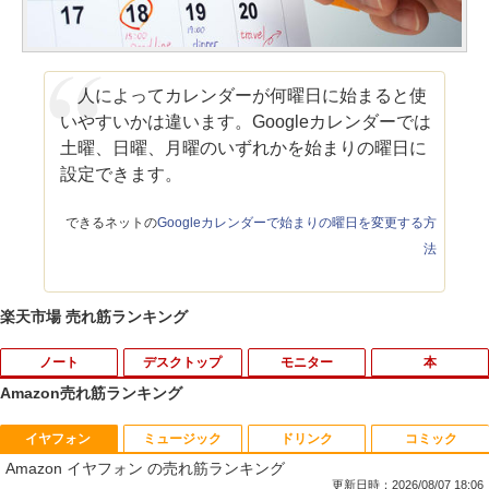
人によってカレンダーが何曜日に始まると使
いやすいかは違います。Googleカレンダーでは
土曜、日曜、月曜のいずれかを始まりの曜日に
設定できます。
できるネットの
Googleカレンダーで始まりの曜日を変更する方
法
楽天市場 売れ筋ランキング
ノート
デスクトップ
モニター
本
Amazon売れ筋ランキング
イヤフォン
ミュージック
ドリンク
コミック
【期間限定 ポイントUP＆クーポン配
【今だけ】全品ポイント10倍 お買い物マ
R090-DELL E2220H 21.5インチ 液晶モ
アンダーニンジャ（18） 【電子書籍】[
1
1
1
1
Amazon イヤフォン の売れ筋ランキング
布】 Lenovo 500e Chromebook Gen 4
ラソン★8/4～8/11★中古パソコン デス
ニタ 1点 フルHD(1920x1080) DisplayP
花沢健吾 ]
s 2in1 ノートパソコン 83L5S00000 Chr
クトップPC FUJITSU ESPRIMO Q558/B
ort/VGA 応答速度:5ms ★送料無料★
更新日時：2026/08/07 18:06