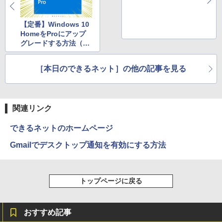
c Intel N5030 最大3.1Hz mini pc Windo
液晶ディスプレイ】【送料無料】
ws11 Pro 12GB+256GB SSD (4TB拡大
可能) 4K 静音 高速熱放散 小型超軽量ミ
￥13,200
【定番】Windows 10
ニパソコン豊富なインターフェース USB
HomeをProにアップ
3.2/HDMI 2.0×2 高速2.4G/5GWi-Fi BT4.
グレードする方法（画
2 省電力 小型パソコン
面付きで手順を詳しく
解説）
￥39,980
［本日のできるネット］の他の記事を見る
関連リンク
できるネットのホームページ
Gmailでデスクトップ通知を有効にする方法
トップページに戻る
おすすめ記事