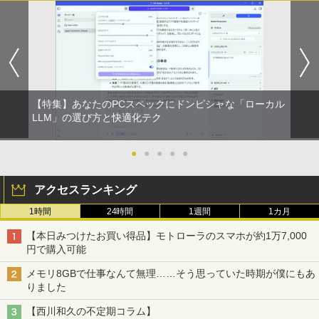
【特集】あなたのPCスペックにドンピシャな「ローカル
LLM」の選び方と快適化テク
●
●
●
●
●
アクセスランキング
1時間
24時間
1週間
1カ月
【本日みつけたお買い得品】モトローラのスマホが約1万7,000
円で購入可能
メモリ8GBで仕事なんて無理……そう思っていた時期が僕にもあ
りました
【西川和久の不定期コラム】