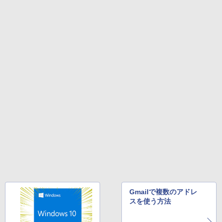
￥250
￥14,990
￥594
￥1,117
【中古・Aランク】富士通 ESPRIMO D5
3
88/B デスクトップパソコン 第9世代 Cor
Thinlerain 13.3インチモニター 小型 デ
3
e i5 9500 メモリ8GB 高速SSD256GB W
ィスプレイ 液晶ディスプレイ モニター/1
indows11 Pro Office 2019搭載 WiFi 無
366x768/95°視野/HDMI VGA AV BNC U
はじめての世界名作えほん あかいえほ
4
線LAN DVD ドライブ 4K対応 省スペース
SB ポート/VESAマウント/スピーカー内
んのおうち（1～40巻） （0） [ 中脇 初
【2026年アップグレード版】AOKIMI ワイヤ
On My Road (Stadium ver.)
HUNTER×HUNTER モノクロ版 39 (ジャンプ
中古PC 整備済み品 90日保証 送料無料
蔵/リモコン
枝 ]
レスイヤホン bluetooth イヤホン V12 小型
コミックスDIGITAL)
by Amazon 炭酸水 ラベルレス 500ml ×24本
軽量 ブルートゥースHi-Fi 最大36時間再生 ぶ
強炭酸水 ペットボトル 500ミリリットル (Sm
￥250
るーとゅーす コードレス ENCノイズキャン
art Basic)
￥28,800
￥12,149
￥26,400
￥572
セリング 自動ペアリング Type-C充電 マイク
付き 防水 タッチ式音量調整 スポーツ/通勤/通
￥1,625
学/WEB会議(ホワイト)
【全品最大2500円OFFクーポン】【22イ
アイ・オー・データ ワイド液晶ディスプ
80代になるとたいていボケるか死ぬ。70
BUGS LIFE
スーパーの裏でヤニ吸うふたり 9巻 (デジタル
4
4
5
￥1,964
ンチ 液晶+新品キーボード＆新品無線マ
レイ 21.5/23.8/27型 1920×1080/アナロ
代は神様から与えられた特別な時間 （幻
版ビッグガンガンコミックス)
コカ・コーラ やかんの麦茶 from 爽健美茶 ラ
ウスセット】HP EliteDesk 800 G1 SFF
グRGB HDMI/ブラック/スピーカー：あ
冬舎新書） [ 林真理子 ]
ベルレス 650mlPET×24本
￥250
デスクトップPC 第4世代Core-i7 Office
り/よりサステナブルなディスプレイへ/3
￥810
付き Windows11 メモリ8GB/16GB SSD
辺フレームレス
Xiaomi シャオミ REDMI Buds 8 Lite ワイヤ
￥1,034
￥2,009
256GB/512GB ハイブリッド Wi-Fi DVD
レスイヤホン Bluetooth 5.4 ノイズキャンセ
USB3.0 デスクトップ PC 中古 PC
リング ANC 36時間再生
￥12,280
￥27,999
￥2,980
Gmailで複数のアドレ
★エイスース / ASUS アイケア液晶ディ
5
スを使う方法
スプレイ フルHD(1920x1080) IPSパネル
【正規永久版Office付き】NiPoGi ミニp
VA249QGZ [23.8インチ]【PCモニター・
5