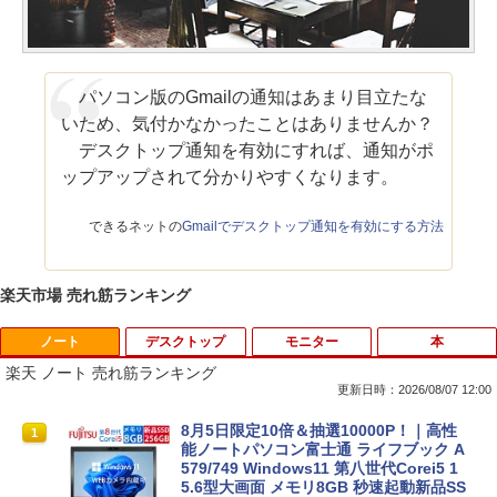
パソコン版のGmailの通知はあまり目立たな
いため、気付かなかったことはありませんか？
デスクトップ通知を有効にすれば、通知がポ
ップアップされて分かりやすくなります。
できるネットの
Gmailでデスクトップ通知を有効にする方法
楽天市場 売れ筋ランキング
ノート
デスクトップ
モニター
本
楽天 ノート 売れ筋ランキング
更新日時：2026/08/07 12:00
8月5日限定10倍＆抽選10000P！｜高性
1
能ノートパソコン富士通 ライフブック A
579/749 Windows11 第八世代Corei5 1
5.6型大画面 メモリ8GB 秒速起動新品SS