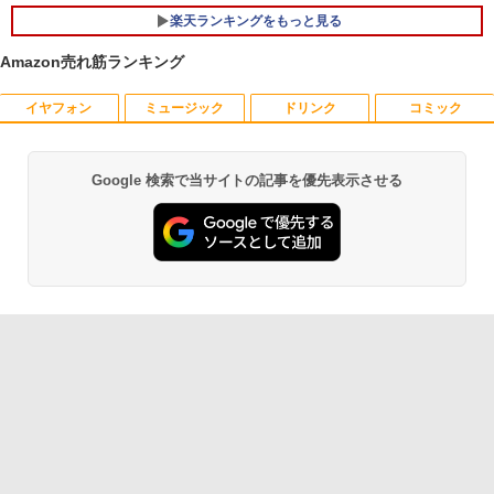
楽天ランキングをもっと見る
Amazon売れ筋ランキング
イヤフォン
ミュージック
ドリンク
コミック
【マラソンP5倍/10%オフクーポン】中古
【公式・メーカー直販・送料無料】モニ
ゼンリン住宅地図 B4判 東京都 東京都港
1
1
1
ディスクトップパソコン Windows11 Of
ター 新品 フルHD HP Series 3 Pro 322p
区 発行年月202604 13103011I
fice付き デル Dell OptiPlex 3050 SFF
e 21.45インチFHDモニター IPS 21.5型
第6世代Core i5 メモリ8GB/16GB 高速S
角度調整 VESA 100Hz 液晶 HDMI VGA P
￥25,740
Google 検索で当サイトの記事を優先表示させる
Anker Soundcore P40i オフホワイト
BRUCE WAYNE feat. Flo Milli, ATL Jacob
【Amazon.co.jp限定】 い・ろ・は・す 2L P
薬屋のひとりごと 17巻 (デジタル版ビッグガ
SD128GB/256GB DVD搭載 初期設定済
S5 Switch 3年保証 転送不可 (型番：AK2
[Explicit]
ET ラベルレス ×8本
ンガンコミックス)
み 送料無料 保証付き
F1UT）
￥7,990
￥250
￥1,112
￥770
￥15,800
￥11,280
杖と剣のウィストリア（16） 【電子書
2
籍】[ 大森藤ノ ]
Anker Soundcore P31i ブラック
BRUCE WAYNE feat. Flo Milli, ATL Jacob
by Amazon 天然水 ラベルレス 500ml ×24本
異世界居酒屋「のぶ」(22) (角川コミックス・
中古デスクトップDell Optiplex 3070 SF
モニター 23.8インチ 144Hz FHD pcモニ
￥594
2
2
[Explicit]
富士山の天然水 バナジウム含有 水 ミネラル
エース)
F 3070-3070SF 【中古】 Dell Optiplex
ター フリッカーレス FullHD ブルーライ
ウォーター ペットボトル 静岡県産 500ミリリ
￥5,990
3070 SFF 中古デスクトップCore i5 Win
トカット ノングレア ディスプレイ HDMI
ットル (Smart Basic)
￥250
￥832
11 Pro 64bit Dell Optiplex 3070 SFF 中
144hz pcモニター Adaptive-Sync ブラ
古デスクトップCore i5 Win11 Pro 64bit
ック MAXZEN MJM24IC01 MJM24IC02-
￥1,380
F144 マクスゼン
歴史地理学事典 [ 歴史地理学会 ]
3
￥24,500
Anker Soundcore Liberty 5 ミッドナイトブ
On My Road (Stadium ver.)
ONE PIECE モノクロ版 115 (ジャンプコミッ
￥10,980
￥26,400
ラック
クスDIGITAL)
by Amazon 天然水ラベルレス 2L×9本