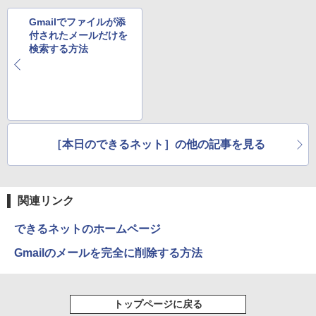
￥2,980
楽天1位★マラソン限定P2倍【クーポン
5
Gmailでファイルが添
デスクトップPC Ryzen7 5700G メモリ1
利用で実質10,999円】モバイルモニター
5
付されたメールだけを
6GB SSD1TB B550 グラボなし
15.6インチ モバイルディスプレイ FHD 1
検索する方法
920*1080 非光沢 A+スクリーン IPS液晶
パネル 薄型 軽量 USBType-C miniHDMI
￥148,700
カバースタンド付き PS4/PS5/Switch/P
C/Macなど対応 Ingnok yn02b
￥13,999
［本日のできるネット］の他の記事を見る
関連リンク
できるネットのホームページ
Gmailのメールを完全に削除する方法
トップページに戻る