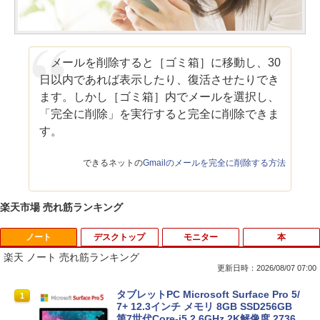
メールを削除すると［ゴミ箱］に移動し、30
日以内であれば表示したり、復活させたりでき
ます。しかし［ゴミ箱］内でメールを選択し、
「完全に削除」を実行すると完全に削除できま
す。
できるネットの
Gmailのメールを完全に削除する方法
楽天市場 売れ筋ランキング
ノート
デスクトップ
モニター
本
楽天 ノート 売れ筋ランキング
更新日時：2026/08/07 07:00
タブレットPC Microsoft Surface Pro 5/
1
7+ 12.3インチ メモリ 8GB SSD256GB
第7世代Core-i5 2.6GHz 2K解像度 2736