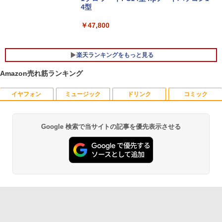
4型
￥47,800
楽天ランキングをもっと見る
Amazon売れ筋ランキング
イヤフォン
ミュージック
ドリンク
コミック
ポイント10倍 中古パソコン デスクトッ
【マラソンセール期間中ポイント5倍】中
独身貴族は異世界を謳歌する 〜結婚し
1
1
1
プパソコン Windows 11【Office付】
古モニター 17インチ スクエア 店長おま
ない男の優雅なおひとりさまライフ〜
【Windows 11 Pro 64Bit搭載】DELL O
かせ VGA / DVI ケーブル付き サブモニタ
（8） 【電子書籍】[ 駒鳥ひわ ]
ptiplexシリーズ Core i5搭載/4G/新品SS
ー 監視用 ケーブル付き 動作確認済み 30
Google 検索で当サイトの記事を優先表示させる
Anker Soundcore P40i オフホワイト
BRUCE WAYNE feat. Flo Milli, ATL Jacob
【Amazon.co.jp限定】 い・ろ・は・す 2L P
薬屋のひとりごと 17巻 (デジタル版ビッグガ
D 120GB/DVD-ROM/送料無料【オプショ
日保証 送料無料
￥792
[Explicit]
ET ラベルレス ×8本
ンガンコミックス)
ン色々有】
￥7,990
￥2,980
￥250
￥1,112
￥770
￥24,800
異世界魔王と召喚少女の奴隷魔術（30）
2
【電子書籍】[ 福田直叶 ]
【楽天1位！保護レザーケース付き】【タ
2
Anker Soundcore P31i ブラック
BRUCE WAYNE feat. Flo Milli, ATL Jacob
by Amazon 天然水 ラベルレス 500ml ×24本
異世界居酒屋「のぶ」(22) (角川コミックス・
【エントリーでポイント100％還元のチ
ッチ選択】 モバイルモニター 15.6インチ
￥792
2
[Explicit]
富士山の天然水 バナジウム含有 水 ミネラル
エース)
ャンス】GMKtec ミニpc G3 Pro Intel C
ノングレア 非光沢 1080PフルHD コスパ
ウォーター ペットボトル 静岡県産 500ミリリ
￥5,990
ore i3 10110U 16GB DDR4 64GBまで増
高画質 デュアルモニター サブモニター
ットル (Smart Basic)
￥250
￥832
設 512GB SSD M.2 2242 最大8TB Wind
ポータブルモニター ゲーミングモニター