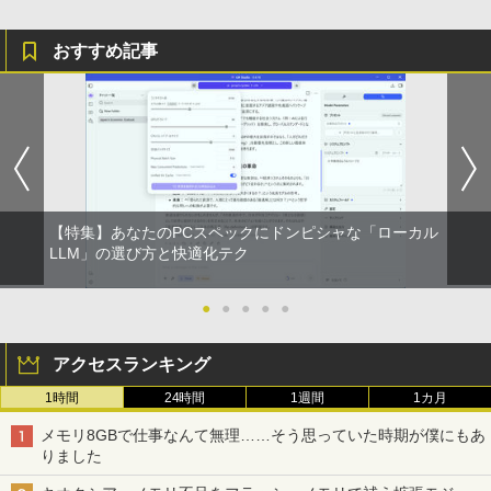
おすすめ記事
【特集】あなたのPCスペックにドンピシャな「ローカル
LLM」の選び方と快適化テク
●
●
●
●
●
アクセスランキング
1時間
24時間
1週間
1カ月
メモリ8GBで仕事なんて無理……そう思っていた時期が僕にもあ
りました