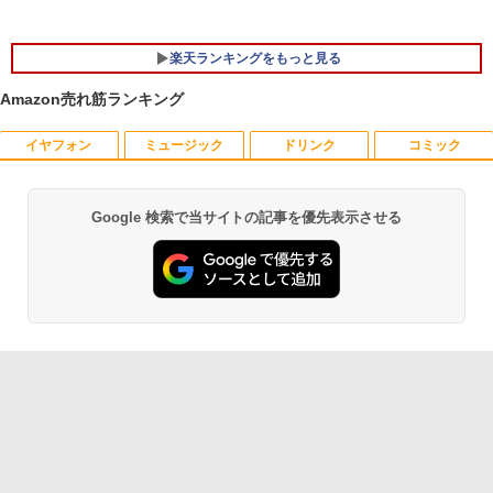
楽天ランキングをもっと見る
Amazon売れ筋ランキング
イヤフォン
ミュージック
ドリンク
コミック
【中古良品】【安心保証】Princeton 21.
ちいかわ なんか小さくてかわいいやつ
1
1
5型ワイドカラー液晶ディスプレイ PTF
（7）なんか飛び出ていろいろ貼れるフォ
WDE-22W / PTFBDE-22W ブラック/ ホ
トアルバム付き特装版 （講談社キャラク
ワイト色 スピーカー搭載 プリンストン
ターズA） [ ナガノ ]
Google 検索で当サイトの記事を優先表示させる
Anker Soundcore P40i オフホワイト
BRUCE WAYNE feat. Flo Milli, ATL Jacob
【Amazon.co.jp限定】 い・ろ・は・す 2L P
薬屋のひとりごと 17巻 (デジタル版ビッグガ
[Explicit]
ET ラベルレス ×8本
ンガンコミックス)
￥4,050
￥3,630
￥7,990
￥250
￥1,112
￥770
【タッチ式選べる 携帯式】モバイルモニ
100日後に英語がものになる1日10分 ネ
2
2
ター 14インチ フルHD IPSパネル 非光沢
イティブ英語書き写し [ ブレット・リン
Anker Soundcore P31i ブラック
BRUCE WAYNE feat. Flo Milli, ATL Jacob
by Amazon 天然水 ラベルレス 500ml ×24本
異世界居酒屋「のぶ」(22) (角川コミックス・
タッチ式/非タッチ式選択可能 Type-C対
ゼイ ]
[Explicit]
富士山の天然水 バナジウム含有 水 ミネラル
エース)
応 HDMI VESA対応 モニター 持ち運び
ウォーター ペットボトル 静岡県産 500ミリリ
￥5,990
サブディスプレイ デュアルモニター テレ
￥1,980
ットル (Smart Basic)
￥250
￥832
ワーク ミニPC対応 EVICIV
￥1,380
￥11,999
楽譜 【取寄品】UN275 輸入 フラッシン
3