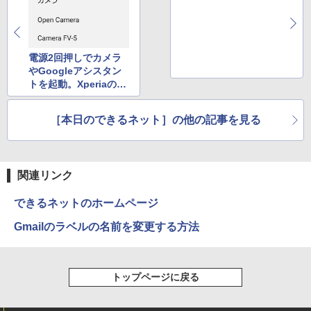
ッチ選択】モバイルモニター 15.6インチ
タッチパネル ワイヤレス接続 電池内蔵
自立スタンド モバイルモニター スタンド
ゲーミングモニター 1080PフルHD 高画
質 デュアルモニター サブモニター ポー
電源2回押しでカメラ
タブルモニター 選べる9パータン
やGoogleアシスタン
トを起動。Xperiaの便
￥14,580
利設定と標準アプリの
設定
［本日のできるネット］の他の記事を見る
関連リンク
できるネットのホームページ
Gmailのラベルの名前を変更する方法
トップページに戻る