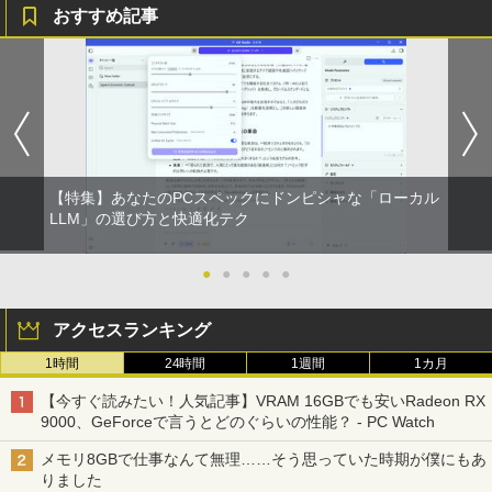
おすすめ記事
【特集】あなたのPCスペックにドンピシャな「ローカル
LLM」の選び方と快適化テク
●
●
●
●
●
アクセスランキング
1時間
24時間
1週間
1カ月
【今すぐ読みたい！人気記事】VRAM 16GBでも安いRadeon RX
9000、GeForceで言うとどのぐらいの性能？ - PC Watch
メモリ8GBで仕事なんて無理……そう思っていた時期が僕にもあ
りました