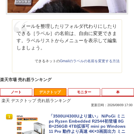
メールを整理したりフォルダ代わりにしたり
できる［ラベル］の名前は、自由に変更できま
す。ラベルリストからメニューを表示して編集
しましょう。
できるネットの
Gmailのラベルの名前を変更する方法
楽天市場 売れ筋ランキング
ノート
デスクトップ
モニター
本
楽天 デスクトップ 売れ筋ランキング
更新日時：2026/08/09 17:00
【今だけ】全品ポイント10倍 お買い物マ
「3500U/4300Uより速い」 NiPoGi ミニ
1
1
ラソン★8/4～8/11★中古パソコン ノー
pc Ryzen Embedded R2544初登場 8G
トPC Lenovo ThinkPad E590 Core i3 8
B+256GB 4TB拡張可 mini pc Windows
145U メモリ8GB / 16GB / 32GB SSD M.
11 Pro 動作より高速 4K×3画面出力 ミニ