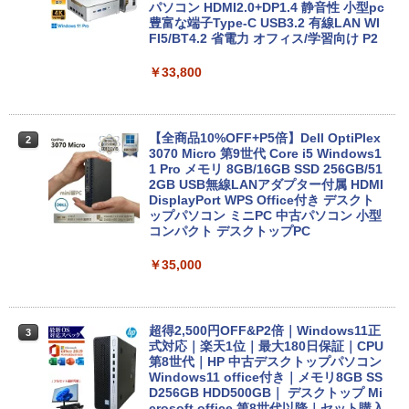
2 PCIe256GB / 512GB / 1TB Windows1
パソコン HDMI2.0+DP1.4 静音性 小型pc
1 Pro 64bit【送料無料】【1年保証】
豊富な端子Type-C USB3.2 有線LAN WI
FI5/BT4.2 省電力 オフィス/学習向け P2
￥15,800
￥33,800
【マラソンセール期間中ポイント5倍】
2
【OSなし】 中古ノートパソコン 第8世代
【全商品10%OFF+P5倍】Dell OptiPlex
2
Core i5 富士通 LIFEBOOK A579/B メモ
3070 Micro 第9世代 Core i5 Windows1
リ8GB HDD500GB 15.6インチ HDMI テ
1 Pro メモリ 8GB/16GB SSD 256GB/51
ンキー DVD-ROM 初期設定済 すぐ使え
2GB USB無線LANアダプター付属 HDMI
る 7日保証 送料無料 2営業日以内に発送
DisplayPort WPS Office付き デスクト
ップパソコン ミニPC 中古パソコン 小型
コンパクト デスクトップPC
￥17,980
￥35,000
＼★最大2555円OFFクーポン★／【テン
3
キー搭載内蔵】中古ノートパソコン 東芝
dynabook B55 シリーズ 15.6インチ Co
超得2,500円OFF&P2倍｜Windows11正
3
re i5 第6世代 メモリ8 GSSD128G Wind
式対応｜楽天1位｜最大180日保証｜CPU
ows11 DVDドライブ Bluetooth HDMI O
第8世代｜HP 中古デスクトップパソコン
ffice付き 中古パソコン 中古ノートPC 整
Windows11 office付き｜メモリ8GB SS
備済み
D256GB HDD500GB｜ デスクトップ Mi
crosoft office 第8世代以降｜セット購入