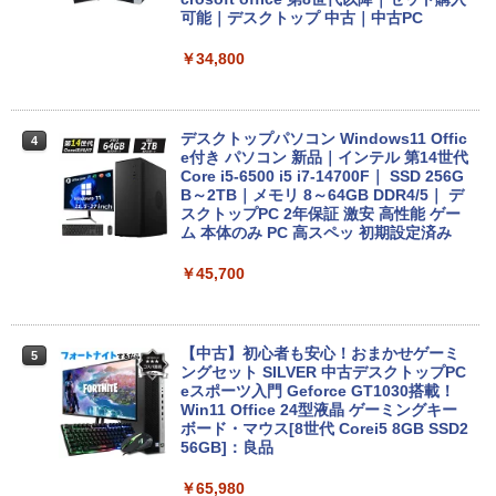
可能｜デスクトップ 中古｜中古PC
￥14,555
￥34,800
レビュー投稿 5年保証｜MS Office 2024
4
H&B 搭載｜中古 ノートパソコン Windo
ws11 Office付｜スペック Core i5 第7世
デスクトップパソコン Windows11 Offic
4
代 メモリ 8GB 大容量 HDD 500GB テン
e付き パソコン 新品｜インテル 第14世代
キー DVDドライブ搭載 CD DVD 再生可
Core i5-6500 i5 i7-14700F｜ SSD 256G
｜中古パソコン 中古ノートパソコン 中古
B～2TB｜メモリ 8～64GB DDR4/5｜ デ
PC オフィス搭載
スクトップPC 2年保証 激安 高性能 ゲー
ム 本体のみ PC 高スペッ 初期設定済み
￥19,800
￥45,700
MS限定クーポンあり! 【Win11正式対
5
応】Webカメラ&テンキー付き ノートパ
【中古】初心者も安心！おまかせゲーミ
5
ソコン 中古 パソコン メモリ 8GB 最大3
ングセット SILVER 中古デスクトップPC
2GB 新品 SSD 256GB 高性能 第8世代 C
eスポーツ入門 Geforce GT1030搭載！
ore i5搭載 DVD 中古ノートパソコン Win
Win11 Office 24型液晶 ゲーミングキー
dows11 Pro 店長オススメ おまかせ 15.6
ボード・マウス[8世代 Corei5 8GB SSD2
型 無線LAN office付き 2026 福袋 ギフト
56GB]：良品
￥29,800
￥65,980