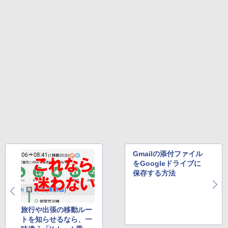
【2026年アップグレード版】AOKIMI ワイヤ
On My Road (Stadium ver.)
HUNTER×HUNTER モノクロ版 39 (ジャンプ
第4版 [ 一般社団法人日本集中治療医学会
レスイヤホン bluetooth イヤホン V12 小型
コミックスDIGITAL)
教育委員会 ]
by Amazon 天然水ラベルレス 2L×9本
軽量 ブルートゥースHi-Fi 最大36時間再生 ぶ
￥250
るーとゅーす コードレス ENCノイズキャン
￥572
￥22,000
￥1,117
セリング 自動ペアリング Type-C充電 マイク
付き 防水 タッチ式音量調整 スポーツ/通勤/通
学/WEB会議(ホワイト)
On My Road (Stadium ver.)
スーパーの裏でヤニ吸うふたり 9巻 (デジタル
タッチペンで音が聞ける！ はじめてずか
5
￥1,964
版ビッグガンガンコミックス)
ん1000 英語つき はじめて図鑑1000 はじ
【Amazon.co.jp限定】 伊藤園 磨かれて、澄
めてのずかん こども 子ども 0歳 1歳 2歳
みきった日本の水 2L 8本 ラベルレス [ ケース
￥250
3歳 4歳 小学館 タッチペン 図鑑 ずかん
] [ 水 ] [ ペットボトル ] [ 箱買い ] [ ストック
￥810
はじめて 英語 プレゼント クリスマス お
Xiaomi シャオミ REDMI Buds 8 Lite ワイヤ
] [ 水分補給 ]
祝い 知育玩具 英語教育
レスイヤホン Bluetooth 5.4 ノイズキャンセ
リング ANC 36時間再生
￥998
￥5,478
￥3,480
Gmailの添付ファイル
をGoogleドライブに
保存する方法
旅行や出張の移動ルー
トを知らせるなら、一