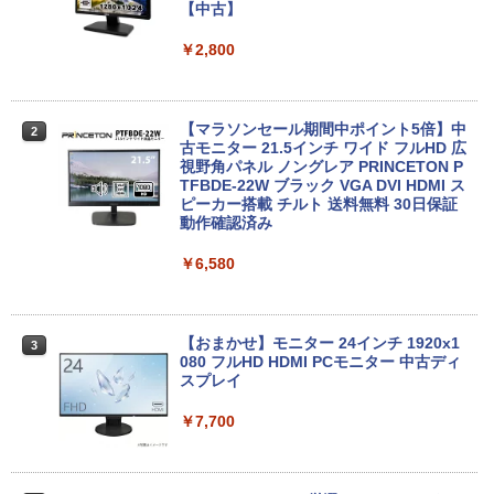
インチ Bluetooth HDMI カメラ Wi-Fi 初
ort VGA 2画面同時出力 USB3.0 Type-C
【中古】
期設定済み 送料無料 90日保証
WIFI子機付 中古パソコン デスクトップ
ミニデスクトップ ミニPC
￥2,800
￥24,500
￥23,999
【マラソンセール期間中ポイント5倍】中
2
エントリーで最大10倍！ノートパソコン
古モニター 21.5インチ ワイド フルHD 広
2
｜東芝dynabook B55/65｜軽量 ｜ Micr
デスクトップパソコンDELL HP NEC 第
視野角パネル ノングレア PRINCETON P
2
osoft Office 2024 可｜高性能｜Office付
8〜10世代CoreI3I5選べる 21インチモニ
TFBDE-22W ブラック VGA DVI HDMI ス
き｜15.6インチ大画面｜Core i5 第8世代
ター付き アウトレット 新品SSD最大1TB
ピーカー搭載 チルト 送料無料 30日保証
メモリ8GB 新品SSD256GB｜Wi-Fi Blue
メモリ32GB Windows11 office付き Mic
動作確認済み
tooth WEBカメラ内蔵 中古パソコン オ
rosoftoffice2024可 中古デスクトップパ
フィス付き 中古PC ノートPC
ソコン DVD/WIFI/Bluetooth DisplayPor
￥6,580
t
￥25,000
￥29,800
【おまかせ】モニター 24インチ 1920x1
3
080 フルHD HDMI PCモニター 中古ディ
【ポイント最大28倍】 Lenovo 11.6イン
スプレイ
3
チ 2in1 ノートパソコン 500e chromebo
超得2,500円OFF&P2倍｜楽天1位｜最大
3
ok gen3 CPU intel celeron N4500 メモ
180日保証｜Core i5 第8世代｜富士通 中
￥7,700
リ 4GB eMMC 32GB chrome OS LTE
古デスクトップパソコン Windows11 off
対応 FWXGA タッチ ディスプレイ タッ
ice付き｜メモリ8GB SSD256GB HDD50
チペン 付属 レノボ タブレット 82JCS0B
0GB｜ デスクトップ Microsoft office
W00 【メーカー認定整備済品】
第8世代｜セット購入可能｜デスクトップ