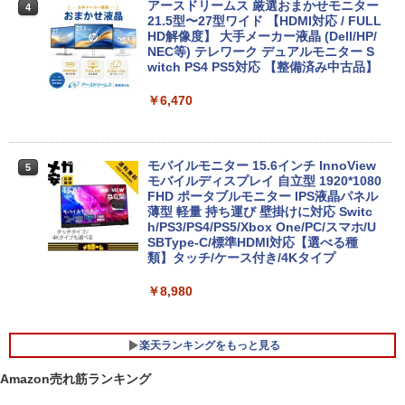
アースドリームス 厳選おまかせモニター
4
中古｜中古PC｜中古デスクトップ
21.5型〜27型ワイド 【HDMI対応 / FULL
￥26,800
HD解像度】 大手メーカー液晶 (Dell/HP/
￥29,800
NEC等) テレワーク デュアルモニター S
witch PS4 PS5対応 【整備済み中古品】
【マラソンP5倍/10%オフクーポン】中古
￥6,470
4
ノートパソコンWindows11 Pro Office
超得2,500円OFF&P2倍｜Windows11正
4
付き Panasonic Let's note CF-SV9 第1
式対応｜楽天1位｜最大180日保証｜CPU
0世代Core i5 メモリ8GB/16GB 高速SSD
第8世代｜HP 中古デスクトップパソコン
26GB/512GB 12.1インチFHD Wi-Fi Blu
Windows11 office付き｜メモリ8GB SS
モバイルモニター 15.6インチ InnoView
5
etooth 送料無料 初期設定済み 保証付き
D256GB HDD500GB｜ デスクトップ Mi
モバイルディスプレイ 自立型 1920*1080
crosoft office 第8世代以降｜セット購入
FHD ポータブルモニター IPS液晶パネル
可能｜デスクトップ 中古｜中古PC
￥28,900
薄型 軽量 持ち運び 壁掛けに対応 Switc
h/PS3/PS4/PS5/Xbox One/PC/スマホ/U
￥34,800
SBType-C/標準HDMI対応【選べる種
類】タッチ/ケース付き/4Kタイプ
中古ノートパソコン/タブレット 2in1PC
5
Lenovo ThinkPad X380 Yoga 13.3型マ
￥8,980
ルチタッチパネル IPS液晶フルHD ペン付
「セールで108,430円から」GEEKOM G
5
き 8世代Core i5-8250U NVMeSSD256G
T13 Max AI ミニPC【法人様に選ばれる·I
B メモリ8GB Webカメラ内蔵 指紋認証
ntelの安定性】Core Ultra U9-185H搭載
楽天ランキングをもっと見る
Type-C Thunderbolt3 キーボードバッ
128GB DDR5+6TB SSD拡張可能｜USB
クライト HDMI microSD Office Windo
4×2｜WiFi7·BT5.4·2.5G LAN｜SDカー
Amazon売れ筋ランキング
ws11
ド対応｜業務·動画編集·3D設計·サーバー
運用｜3年保証 mini pc 16GB+1TB