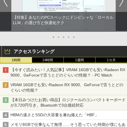
【特集】あなたのPCスペックにドンピシャな「ローカル
LLM」の選び方と快適化テク
●
●
●
●
●
アクセスランキング
1時間
24時間
1週間
1カ月
【今すぐ読みたい！人気記事】VRAM 16GBでも安いRadeon RX
9000、GeForceで言うとどのぐらいの性能？ - PC Watch
VRAM 16GBでも安いRadeon RX 9000、GeForceで言うとどの
ぐらいの性能？
【本日みつけたお買い得品】ロジクールのコンパクトキーボード
が3,720円引き。Bluetoothで3台接続対応
HBMの速さとSSDの大容量を兼ね備えた「HBF」
メモリ8GBで仕事なんて無理……そう思っていた時期が僕にもあ