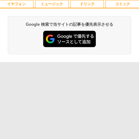
￥22,000
イヤフォン
ミュージック
ドリンク
コミック
夏帆 The Tale of KAHO [ 村上 春樹 ]
1
￥108,430
￥2,860
Google 検索で当サイトの記事を優先表示させる
Anker Soundcore P40i オフホワイト
BRUCE WAYNE feat. Flo Milli, ATL Jacob
【Amazon.co.jp限定】 い・ろ・は・す 2L P
薬屋のひとりごと 17巻 (デジタル版ビッグガ
[Explicit]
ET ラベルレス ×8本
ンガンコミックス)
￥7,990
￥250
￥1,112
￥770
プレステップ神道学（9） [ 國學院大學神
2
道文化学部 ]
Anker Soundcore P31i ブラック
BRUCE WAYNE feat. Flo Milli, ATL Jacob
by Amazon 天然水 ラベルレス 500ml ×24本
異世界居酒屋「のぶ」(22) (角川コミックス・
￥1,980
[Explicit]
富士山の天然水 バナジウム含有 水 ミネラル
エース)
ウォーター ペットボトル 静岡県産 500ミリリ
￥5,990
ットル (Smart Basic)
￥250
￥832
￥1,380
1OC Vol.7 （TJMOOK）
3
Anker Soundcore Liberty 5 ミッドナイトブ
見知らぬ糸
ONE PIECE モノクロ版 115 (ジャンプコミッ
￥1,650
ラック
クスDIGITAL)
by Amazon 炭酸水 ラベルレス 500ml ×24本
強炭酸水 ペットボトル 500ミリリットル (Sm
￥250
art Basic)
￥14,990
￥594
￥1,625
日本集中治療医学会 専門医テキスト
4