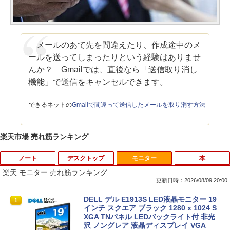
メールのあて先を間違えたり、作成途中のメ
ールを送ってしまったりという経験はありませ
んか？ Gmailでは、直後なら「送信取り消し
機能」で送信をキャンセルできます。
できるネットの
Gmailで間違って送信したメールを取り消す方法
楽天市場 売れ筋ランキング
ノート
デスクトップ
モニター
本
楽天 モニター 売れ筋ランキング
更新日時：2026/08/09 20:00
【マラソンP5倍/10%オフクーポン】中古
【全品最大2500円OFFクーポン】【超小
DELL デル E1913S LED液晶モニター 19
1
1
1
ノートパソコン Windows11 Pro Office
型筐体 ミニパソコン】 Office付き Wind
インチ スクエア ブラック 1280 x 1024 S
付き Lenovo ThinkPad L590 第8世代 C
ows11 メモリ16GB SSD 1TB Core i5 第
XGA TNパネル LEDバックライト付 非光
ore i5 メモリ16GB 高速SSD256GB 15.6
6世代 HP ProDesk 800G2 DM DisplayP
沢 ノングレア 液晶ディスプレイ VGA