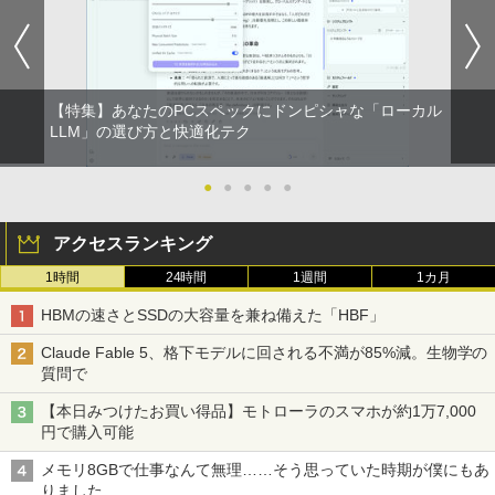
【特集】あなたのPCスペックにドンピシャな「ローカル
LLM」の選び方と快適化テク
●
●
●
●
●
アクセスランキング
1時間
24時間
1週間
1カ月
HBMの速さとSSDの大容量を兼ね備えた「HBF」
Claude Fable 5、格下モデルに回される不満が85%減。生物学の
質問で
【本日みつけたお買い得品】モトローラのスマホが約1万7,000
円で購入可能
メモリ8GBで仕事なんて無理……そう思っていた時期が僕にもあ
りました