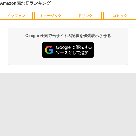
Amazon売れ筋ランキング
￥19,800
イヤフォン
ミュージック
ドリンク
コミック
【マラソンセール期間中ポイント5倍】
星新一ショートショート1001 [ 星 新一 ]
1
1
【訳あり】 中古モニター 23〜24インチ
DP / HDMI / DVI VGA 端子選択可能 店長
￥49,500
おまかせ ケーブル付き サブモニターにお
Google 検索で当サイトの記事を優先表示させる
Anker Soundcore P40i オフホワイト
BRUCE WAYNE feat. Flo Milli, ATL Jacob
【Amazon.co.jp限定】 い・ろ・は・す 2L P
薬屋のひとりごと 17巻 (デジタル版ビッグガ
すすめ 動作確認済み 30日保証 送料無料
[Explicit]
ET ラベルレス ×8本
ンガンコミックス)
￥7,990
￥4,200
￥250
￥1,112
￥770
永遠の記憶 [ 東野 圭吾 ]
2
□◇〇【目が疲れにくい ブルーライトカ
￥2,310
2
Anker Soundcore P31i ホワイト
BRUCE WAYNE feat. Flo Milli, ATL Jacob
by Amazon 天然水 ラベルレス 500ml ×24本
異世界居酒屋「のぶ」(22) (角川コミックス・
ット!!】iiyama/イイヤマ フルHD対応21.
[Explicit]
富士山の天然水 バナジウム含有 水 ミネラル
エース)
5型 ProLite XUB2292HS-B1 HDMI対応
ウォーター ペットボトル 静岡県産 500ミリリ
￥5,990
スピーカー内蔵 綺麗な鮮明画像 【中古】
ットル (Smart Basic)
￥250
￥832
送料無料
￥1,380
￥6,500
月刊少女野崎くん（18）特装版 セレク
3
ト小冊子「堀と鹿島編」付き （SEコミッ
Anker Soundcore Liberty 5 ミッドナイトブ
On My Road (Stadium ver.)
ONE PIECE モノクロ版 115 (ジャンプコミッ
クスプレミアム） [ 椿いづみ ]
ラック
クスDIGITAL)
by Amazon 天然水ラベルレス 2L×9本
￥250
￥1,650
【中古】その他メーカー モバイルモニタ
3
￥14,990
￥594
￥1,117
ー 15.6インチ フルHD【291-ud】