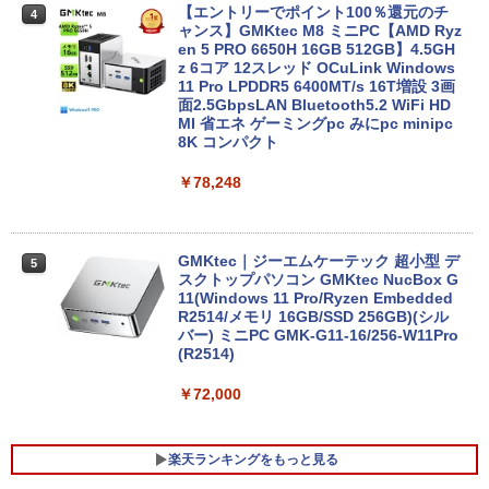
Webカメラ zoom 軽量薄型 無線 型番更
【エントリーでポイント100％還元のチ
4
新で在庫処分
ャンス】GMKtec M8 ミニPC【AMD Ryz
en 5 PRO 6650H 16GB 512GB】4.5GH
￥9,980
z 6コア 12スレッド OCuLink Windows
11 Pro LPDDR5 6400MT/s 16T増設 3画
面2.5GbpsLAN Bluetooth5.2 WiFi HD
MI 省エネ ゲーミングpc みにpc minipc
8K コンパクト
【中古】 店長セレクト おまかせA4ノー
4
トパソコン Windows10 お気軽ノートPC
SSD120GB以上 メモリ4GB Celeron搭
￥78,248
載 液晶15インチ 中古ノートパソコン DV
Dドライブ(内蔵or外付) WPS Office付き
中古パソコン
GMKtec｜ジーエムケーテック 超小型 デ
5
￥11,800
スクトップパソコン GMKtec NucBox G
11(Windows 11 Pro/Ryzen Embedded
R2514/メモリ 16GB/SSD 256GB)(シル
バー) ミニPC GMK-G11-16/256-W11Pro
(R2514)
レビュー投稿 5年保証｜MS Office 2024
5
H&B 搭載｜中古 ノートパソコン Windo
ws11 Office付｜スペック Core i5 第7世
￥72,000
代 メモリ 8GB 大容量 HDD 500GB テン
キー DVDドライブ搭載 CD DVD 再生可
｜中古パソコン 中古ノートパソコン 中古
楽天ランキングをもっと見る
PC オフィス搭載