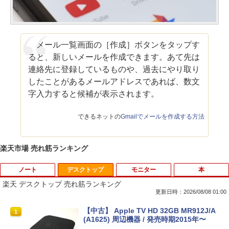
メール一覧画面の［作成］ボタンをタップす
ると、新しいメールを作成できます。あて先は
連絡先に登録しているものや、過去にやり取り
したことがあるメールアドレスであれば、数文
字入力すると候補が表示されます。
できるネットの
Gmailでメールを作成する方法
楽天市場 売れ筋ランキング
ノート
デスクトップ
モニター
本
楽天 デスクトップ 売れ筋ランキング
更新日時：2026/08/08 01:00
【期間限定 キャンペン】中古ノートパソ
【中古】 Apple TV HD 32GB MR912J/A
1
1
コン Windows11 Office搭載 軽量 13.3
(A1625) 周辺機器 / 発売時期2015年〜
型 モバイルPC 富士通 LIFEBOOK E734