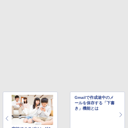
￥7,235
【幼児ドリル部門ランキング第1位】 学
4
【2026年アップグレード版】AOKIMI ワイヤ
On My Road (Stadium ver.)
HUNTER×HUNTER モノクロ版 39 (ジャンプ
習参考書 問題集 プリント ドリル 手先 て
レスイヤホン bluetooth イヤホン V12 小型
コミックスDIGITAL)
by Amazon 炭酸水 ラベルレス 500ml ×24本
さき 遊び「はじめての七田式プリント」
軽量 ブルートゥースHi-Fi 最大36時間再生 ぶ
強炭酸水 ペットボトル 500ミリリットル (Sm
￥250
るーとゅーす コードレス ENCノイズキャン
art Basic)
￥572
【2025新型】モバイルモニター15.6イン
￥8,800
4
セリング 自動ペアリング Type-C充電 マイク
チ モバイルディスプレイ ポータブルモニ
付き 防水 タッチ式音量調整 スポーツ/通勤/通
￥1,625
タ ゲームモニタ ー スイッチ用モニター
学/WEB会議 6.0(オフホワイト)
1920x1080P FHD 持ち運び 高輝度400Ni
ts 非光沢IPSパネル 100%広色域 HDRモ
BUGS LIFE
スーパーの裏でヤニ吸うふたり 9巻 (デジタル
魔女と傭兵（9） 【電子書籍】[ 宮木真人
5
￥2,599
ード対応 Type-C/mini HDMI端子 PC/Swi
版ビッグガンガンコミックス)
]
コカ・コーラ やかんの麦茶 from 爽健美茶 ラ
tch/PS4/MAC/スマホなど対応 B0BZW3
ベルレス 650mlPET×24本
￥250
XVDL
￥810
￥792
Xiaomi シャオミ REDMI Buds 8 Lite ワイヤ
￥2,009
￥7,400
レスイヤホン Bluetooth 5.4 ノイズキャンセ
リング ANC 36時間再生
￥3,480
【500円クーポン＋ポイント最大31.5%還
5
Gmailで作成途中のメ
元！】モバイルモニター 15.6 インチ FH
ールを保存する「下書
D 1920×1080 1080P Fast IPS パネル 非
き」機能とは
光沢 1000:1 高コントラスト 超軽量 600
g スピーカー内蔵 Type-C/HDMI 接続 PS
5/Switch/PC/スマホ対応