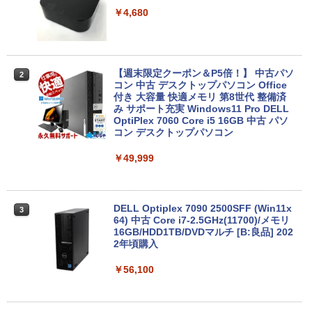
Intel Celeron 第4世代CPU メモリ4GB S
￥4,680
SD128GB+外付けHDD250GB HD(1366×
768) 無線 bluetooth内蔵 DisplayPort対
応 送料無料 訳あり
￥7,980
【週末限定クーポン＆P5倍！】 中古パソ
2
コン 中古 デスクトップパソコン Office
付き 大容量 快適メモリ 第8世代 整備済
み サポート充実 Windows11 Pro DELL
OptiPlex 7060 Core i5 16GB 中古 パソ
中古ノートパソコン・ windows11 offic
2
コン デスクトップパソコン
e付・整備済み品・富士通 ARROWS Tab
Q508 文教モデル 10.1型 WUXGA タブレ
ットPC (Atom / 4GB / 128GB / Window
￥49,999
s 11 & Office 2019 搭載) 本体＋専用キ
ーボード付 ・初期設定不要
￥9,800
DELL Optiplex 7090 2500SFF (Win11x
3
64) 中古 Core i7-2.5GHz(11700)/メモリ
16GB/HDD1TB/DVDマルチ [B:良品] 202
2年頃購入
【期間限定破格金額！】新生活 新古品 W
3
in11搭載 パソコンノートパソコンoffice
￥56,100
付き 初心者向けノートPC 初期設定済 1
5.6型 インテル高速CPU ランダムで発送
メモリ4GB～ 高速SSD1TB 最大 フルHD