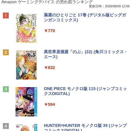
Amazon ゲーミングデバイス の売れ筋ランキング
り!】富士通 LIFEBOOK A576/第6世代 C
S Catalina 10.15.7/CPU Core i5-4260U/
バイルモニター 10.5インチ 11インチ フ
新刊) 全巻セット
ore i3/メモリ:4GB/SSD:128GB/15.6型液
メモリ 4GB/SATA 500GB intel HD Grap
ルHD 1080P 100%sRGB 400cd/m? 光沢
更新日時：2026/08/09 12:06
晶/USB 3.0/VGA/HDMI/DVD/Office/中古
hics 5000 1536MB グラフィックス搭載
IPS パネル 色鮮やか 265g 超軽量 Type-
￥22,264
Anker Soundcore P40i オフホワイト
BRUCE WAYNE feat. Flo Milli, ATL Jacob
【Amazon.co.jp限定】 い・ろ・は・す 2L P
薬屋のひとりごと 17巻 (デジタル版ビッグガ
パソコン ノートパソコン Windows11 W
★送料無料【中古動作品】
C対応 miniHDMI モニター 持ち運び サブ
[Explicit]
ET ラベルレス ×8本
ンガンコミックス)
indows10
ディスプレイ ミニPC対応 3年保証 EVICI
￥7,990
V
￥6,480
￥250
￥1,112
￥770
￥8,999
￥10,999
タッチペンで音が聞ける！ はじめてずか
2
ん1000 英語つき はじめて図鑑1000 はじ
めてのずかん こども 子ども 0歳 1歳 2歳
中古パソコン | NEC | Mate MRL36L-5 |
2
Anker Soundcore P31i ブラック
BRUCE WAYNE feat. Flo Milli, ATL Jacob
by Amazon 天然水 ラベルレス 500ml ×24本
異世界居酒屋「のぶ」(22) (角川コミックス・
3歳 4歳 小学館 タッチペン 図鑑 ずかん
【マラソンP5倍/10%オフクーポン】中古
Windows11 | デスクトップ | 一年保証 |
2
[Explicit]
富士山の天然水 バナジウム含有 水 ミネラル
エース)
はじめて 英語 プレゼント クリスマス お
ノートパソコン Windows11 Pro Office
第9世代 | Core i3 9100 3.6(〜最大4.2)G
【P最大31.5%還元！】Minifire モニター
2
ウォーター ペットボトル 静岡県産 500ミリリ
￥5,990
祝い 知育玩具 英語教育
付き Panasonic Let's note CF-NX3 第4
Hz | MEM:8GB | SSD:256GB(新品) | DV
24インチ IPS 内蔵スピーカーディスプレ
ットル (Smart Basic)
￥250
￥832
世代 Core i5 メモリ8GB 高速SSD256GB
Dマルチ | Win11Pro64bit
イ100Hz FHD 1080P VGA ブルーライト
12.1インチ Bluetoot WEBカメラ Wi-Fi
軽減 フリッカーフリー VESA対応 フレー
￥5,478
￥1,380
HDMI 初期設定済み 送料無料 90日保証
ムレス HDMI1.4／DP／VGAコントラス
￥15,000
ト1000:1 チルト調節可 ビジネス用 【送
料無料】pcモニター (ケーブル付）
Anker Soundcore Liberty 5 ミッドナイトブ
見知らぬ糸
ONE PIECE モノクロ版 115 (ジャンプコミッ
￥9,800
ラック
クスDIGITAL)
by Amazon 天然水ラベルレス 2L×9本
[11月中旬より発送予定][新品]角川まんが
3
￥10,980
￥250
学習シリーズ 日本の歴史 5大特典つき全
【エントリーでポイント100％還元のチ
3
￥14,990
￥594
16巻+別巻5冊セット[入荷予約]
￥1,117
ャンス】GMKtec G5S ミニpc 【Intel N
中古パソコン | Lenovo | ThinkPad L57
5095 DDR5 8GB 128GB SSD】mini pc
3
0 | Windows11 | ノートPC | 一年保証 |
Windows11 Pro 超軽量 4コア/4スレッド
￥23,760
第7世代 | Core i5 7200U 2.5(～最大3.1)
2.9GHz ミニパソコン M.2 2242 SATA WI
【お買い物マラソ開催中！P最大31.5%還
3
GHz | MEM:8GB | HDD:500GB | DVDマ
FI6 Bluetooth5.2 4K 2画面出力 デスク
元】5年保証/Type-C/100Hz 24インチ モ
【2026年アップグレード版】AOKIMI ワイヤ
On My Road (Stadium ver.)
HUNTER×HUNTER モノクロ版 39 (ジャンプ
ルチ | 無線LAN:あり | テンキー | Win11P
トップPC NucBox みにpc 省エネ オフィ
ニター USB-C IPSパネル スピーカー内蔵
レスイヤホン bluetooth イヤホン V12 小型
コミックスDIGITAL)
by Amazon 炭酸水 ラベルレス 500ml ×24本