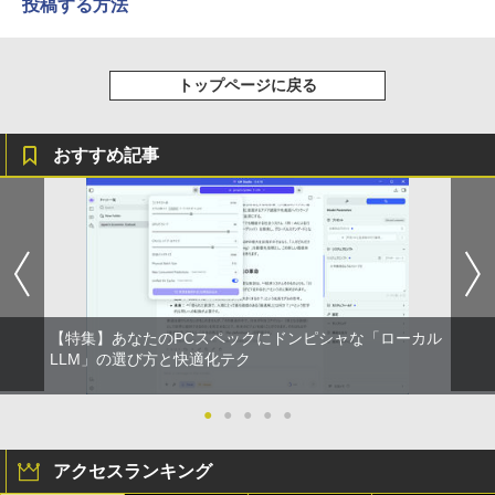
投稿する方法
トップページに戻る
おすすめ記事
【特集】あなたのPCスペックにドンピシャな「ローカル
LLM」の選び方と快適化テク
●
●
●
●
●
アクセスランキング