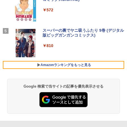
ro64Bit | ACアダプター付属
ス
HDR10 Adaptive Sync VESA対応 チル
軽量 ブルートゥースHi-Fi 最大36時間再生 ぶ
強炭酸水 ペットボトル 500ミリリットル (Sm
￥250
角川まんが学習シリーズ 日本の歴史
4
ト調整可 オフィス用PCモニター フレー
るーとゅーす コードレス ENCノイズキャン
art Basic)
￥572
全16巻+別巻5冊定番セット [ 山本 博文
ムレス Type-C/HDMIポート 高画質 FHD
セリング 自動ペアリング Type-C充電 マイク
￥9,980
￥46,248
]
フルHD 液晶モニター Minifire MF24X3C
付き 防水 タッチ式音量調整 スポーツ/通勤/通
￥1,625
学/WEB会議(ホワイト)
￥23,760
￥11,999
On My Road (Stadium ver.)
スーパーの裏でヤニ吸うふたり 9巻 (デジタル
￥1,964
【期間限定 ポイント10倍】Lenovo Idea
Office2024付き デスクトップPC デスク
版ビッグガンガンコミックス)
コカ・コーラ やかんの麦茶 from 爽健美茶 ラ
4
4
Pad D330 10.1型 2-in-1 タブレットPC／
トップ パソコン ビジネス 第14世代 core
ベルレス 650mlPET×24本
￥250
着脱式キーボード（intel 第九世代Celero
i7 第12世代 corei3 corei5 Windows11
￥810
今日の眼疾患治療指針 第4版 [ 大路 正人
5
n N4000/4GB/64GB eMMC/HD IPS液晶
SSD 128GB～2TB メモリ8GB～32GB 2
【BenQ公式店】BenQ ベンキュー GW2
Xiaomi シャオミ REDMI Buds 8 Lite ワイヤ
4
]
￥2,009
Type-C データ/充電可）/microSD対応
年保証 安い 激安 オフィス業務 事務作業
491 23.8インチ アイケアモニター Full H
レスイヤホン Bluetooth 5.4 ノイズキャンセ
（最大128GB）/Windows 11 Pro／Dolb
デスクワーク 動画視聴 おしゃれ 本体の
D/IPS/HDMI/DP/ブルーライト軽減プラ
リング ANC 36時間再生
￥28,600
y Audio）【整備済み中古品】
み
ス/フリッカーフリー/ティルト機能/24型/
Amazonランキングをもっと見る
24インチ相当 PCモニター
￥3,480
￥13,800
￥45,700
￥13,896
Google 検索で当サイトの記事を優先表示させる
【期間限定破格金額！】新生活 新古品 W
★レノボ / Lenovo ThinkCentre M70q
5
5
in11搭載 パソコンノートパソコンoffice
Tiny Gen 5 12TES7DK00 (Windows 11
【期間限定10%OFFクーポン 8/12 10時
5
付き 初心者向けノートPC 初期設定済 1
Pro/インテル Core i5 14500T/メモリ:16
まで】 ゲーミングモニター 27インチ FH
5.6型 インテル高速CPU ランダムで発送
GB/SSD:256GB)【デスクトップパソコ
D 240Hz 1ms Fast IPSパネル HDMI2.0×
メモリ4GB～ 高速SSD1TB 最大 フルHD
ン】【送料無料】
1 DP1.4×1 Adaptive Sync対応 フリッカ
Webカメラ zoom 軽量薄型 無線 型番更
ーフリー ブルーライトカット モニター
新で在庫処分
ディスプレイ MAXZEN MGM27IC04-F2
￥139,500