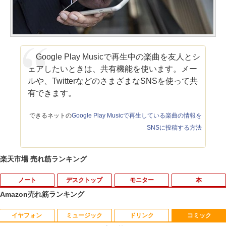
Google Play Musicで再生中の楽曲を友人とシ
ェアしたいときは、共有機能を使います。メー
ルや、TwitterなどのさまざまなSNSを使って共
有できます。
できるネットの
Google Play Musicで再生している楽曲の情報を
SNSに投稿する方法
楽天市場 売れ筋ランキング
ノート
デスクトップ
モニター
本
Amazon売れ筋ランキング
イヤフォン
ミュージック
ドリンク
コミック
【★最大100%ポイント】【大特価!訳あ
R309-Apple Mac mini A1347 1点 MacO
【楽天1位 10.5/11インチ 小型 軽量】モ
[新品]文豪ストレイドッグス (1-28巻 最
1
1
1
1