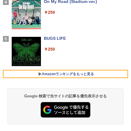
oth Type-C USB3.0 安心保証
【2026年アップグレード版】AOKIMI ワイヤ
On My Road (Stadium ver.)
￥17,600
に魔術を極めます（24） 【電子書籍】[
レスイヤホン bluetooth イヤホン V12 小型
石沢庸介 ]
【当日発送】I-O DATA アイ・オー・デー
4
軽量 ブルートゥースHi-Fi 最大36時間再生 ぶ
￥20,800
￥250
タ 5年保証 3辺フレームレス&広視野角A
るーとゅーす コードレス ENCノイズキャン
DSパネル 23.8型ワイド液晶 ブラック 24
￥825
セリング 自動ペアリング Type-C充電 マイク
【中古】Dospara◆デスクトップPC/Cor
インチ相当 PCモニター LCD-A241DB L
4
付き 防水 タッチ式音量調整 スポーツ/通勤/通
e i5/16GB/2019年/HB//【パソコン】
CDA241DB 【NE直】
学/WEB会議(ホワイト)
【★最大100%ポイント】富士通 LIFEBO
4
OK U938/第7世代 Core i5/メモリ:4GB/8
BUGS LIFE
￥22,660
￥12,720
【3千円以上送料無料】新装版 沈黙の艦
5
￥1,964
GB/12GB/SSD:128GB/256GB/512GB/1
隊 全16巻セット
TB/Wi-fi/Bluetooth/13.3型 フルHD/カメ
￥250
ラ/Office/HDMI/USB-C/USB3.0/パソコン
￥22,660
中古PC 中古ノートパソコン Windows11
Xiaomi シャオミ REDMI Buds 8 Lite ワイヤ
モニター 21.5インチ 黒 白 100Hz ゲーミ
5
レスイヤホン Bluetooth 5.4 ノイズキャンセ
hp Z420 Workstation Xeon E5-1660 3.
ングモニター【1ms応答 2mmベゼルレ
5
リング ANC 36時間再生
￥16,800
3GHz 16GB 128GB(SSD)+500GB(HDD)
ス】pcモニター 1920*1080 FHD パソコ
Amazonランキングをもっと見る
Quadro K600 DVD+-RW Windows7 Pro
ン モニター VA非光沢 4000:1 HDMI 角度
64bit 難有 【中古】【20260325】
￥3,480
調整 VESA Freesync スピーカー内蔵 kk
smart 最強配送 HG-215
【全商品10%OFF+P5倍】HP 250 G7 第
￥24,000
5
8世代 Core i5 Windows11 Pro メモリ 8
￥12,399
Google 検索で当サイトの記事を優先表示させる
by Amazon 天然水 ラベルレス 500ml ×24本
薬屋のひとりごと 17巻 (デジタル版ビッグガ
GB 16GB SSD 256GB 512GB 15型 テン
富士山の天然水 バナジウム含有 水 ミネラル
ンガンコミックス)
キー WEBカメラ DVDマルチ HDMI USB
ウォーター ペットボトル 静岡県産 500ミリリ
3.1WPS Office 2 中古ノートPC 中古パ
ットル (Smart Basic)
￥770
ソコン ノートPC 中古ノートパソコン
￥1,380
￥26,400