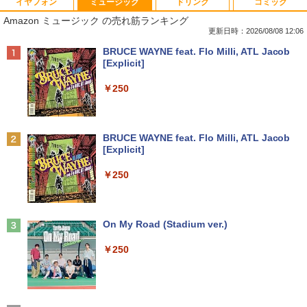
イヤフォン
ミュージック
ドリンク
コミック
中古パソコン | Dell | Latitude 3590 | Wi
【★最大100%ポイント】おまかせ 中古
【おまかせ】モニター 23インチ 1920x1
オレンジページ 2026 10/17号増刊＜グレ
1
1
1
1
Amazon ミュージック の売れ筋ランキング
ndows11 | ノートPC | 一年保証 | 第8世
パソコン Windows XP Celeron or Core
080 フルHD HDMI PCモニター 中古ディ
ー＞ [雑誌]
代 | Core i5 8250U 1.6(〜最大3.4)GHz |
2 メモリ 4GB HDD 250GB DVDドライブ
スプレイ
更新日時：2026/08/08 12:06
MEM:8GB | SSD:256GB(新品) | 光学ド
搭載 リフレッシュPC デスクトップ 中古
￥1,689
Anker Soundcore P40i オフホワイト
BRUCE WAYNE feat. Flo Milli, ATL Jacob
ライブ:非搭載 | 無線LAN:あり | Webカ
安心保証 初期設定不要
￥6,600
[Explicit]
メラ内蔵 | テンキー | Win11Pro64Bit | A
￥7,990
Cアダプター付属
￥9,980
￥250
￥18,000
送料無料【中古】剣客商売 1〜54巻 まで
【500円クーポン＋ポイント最大31.5%還
2
2
の全巻セット SPコミックス 大島やすい
元！】モバイルモニター 15.6 インチ FH
ち リイド社（青年コミック）
【中古】純正ATI Apple Radeon HD 577
D 1920×1080 1080P Fast IPS パネル 非
2
Anker Soundcore P31i ブラック
BRUCE WAYNE feat. Flo Milli, ATL Jacob
0 1GB ビデオカード Mac Pro デスクト
光沢 1000:1 高コントラスト 超軽量 600
[Explicit]
【中古】 マウスコンピューター m-Book
ップ 102C0160200
g スピーカー内蔵 Type-C/HDMI 接続 PS
￥22,000
2
￥5,990
SSD搭載 Core i5 7200U Windows11 Ho
5/Switch/PC/スマホ対応
￥250
me Wi-Fi 長期保証 [95023]
￥15,007
￥8,490
￥18,600
【特典】GIANNA HOMMES ISSUE05 co
3
ver 山中柔太朗(B4サイズ両面ピンナッ
Anker Soundcore Liberty 5 ミッドナイトブ
On My Road (Stadium ver.)
プ)
Windows11 中古パソコン EPSON エプ
3
ラック
ソン Endeavor ST20E Celeron N3160
アイ・オー・データ機器 ワイド液晶ディ
3
￥250
【超軽量2in1 タッチパネル】中古 ノー
メモリ8GB HDD500GB 18.5インチ ディ
スプレイ 23.8型/LCD-A241DB
￥2,200
3
￥14,990
トパソコン TOSHIBA 型落ち dynabook
スプレイ マウス キーボード WPS Office
VC72 第7世代 Core i5 メモリ8GB SSD2
付き オフィス デスクトップ 90日保証
￥12,370
56GB 12.5型フルHD Windows11 MS Of
【中古】
fice付き 軽量 持ち運び便利 WiFi Blueto
転生したら第七王子だったので、気まま
4