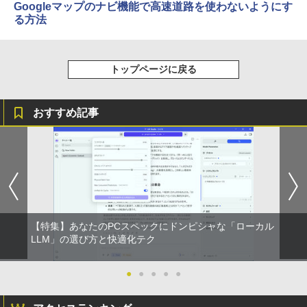
Googleマップのナビ機能で高速道路を使わないようにす
る方法
トップページに戻る
おすすめ記事
【特集】あなたのPCスペックにドンピシャな「ローカル
LLM」の選び方と快適化テク
●
●
●
●
●