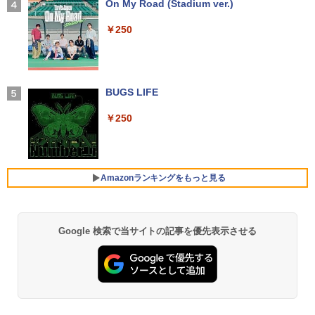
soft Office付き Windows11 東芝 dyna
類】タッチ/ケース付き/4Kタイプ
【2026年アップグレード版】AOKIMI ワイヤ
On My Road (Stadium ver.)
全国高校野球選手権神奈川大会 [ 神奈川
book G83 中古 PC パソコン ノートPC S
レスイヤホン bluetooth イヤホン V12 小型
新聞社 ]
SD1TB メモリ16GB 軽量 薄型 ダイナブ
軽量 ブルートゥースHi-Fi 最大36時間再生 ぶ
￥8,980
￥250
ック
るーとゅーす コードレス ENCノイズキャン
￥2,200
セリング 自動ペアリング Type-C充電 マイク
付き 防水 タッチ式音量調整 スポーツ/通勤/通
￥29,800
学/WEB会議(ホワイト)
11.6インモバイルモニターIPS小型ディス
4
プレイ 1366x768 防眩光 薄型 軽量USB
BUGS LIFE
魔女と傭兵（9） 【電子書籍】[ 宮木真人
5
￥1,964
Type-C HDMIサブモニター スピーカー内
]
ノートパソコン 14インチ 新品 Windows
蔵Rasp PI5 /PC/Macなど対応ポータブル
4
￥250
11 Pro Office搭載 日本語キーボード メ
ディスプレイ (ブラック, 11.6)
￥792
モリ 8GB SSD 128GB 256GB 512GB 1
Xiaomi シャオミ REDMI Buds 8 Lite ワイヤ
TB Webカメラ WiFi Bluetooth 選べる
レスイヤホン Bluetooth 5.4 ノイズキャンセ
￥9,280
カラー 14型 薄型 軽量 初心者 学習向け P
リング ANC 36時間再生
C ピンク シルバー 最短当日出荷
Amazonランキングをもっと見る
￥3,480
￥29,800
【お買い物マラソ開催中！P最大31.5%還
5
元】5年保証/Type-C/100Hz 24インチ モ
ニター USB-C IPSパネル スピーカー内蔵
Google 検索で当サイトの記事を優先表示させる
【Amazon.co.jp限定】 い・ろ・は・す 2L P
薬屋のひとりごと 17巻 (デジタル版ビッグガ
HDR10 Adaptive Sync VESA対応 チル
ET ラベルレス ×8本
ンガンコミックス)
超軽量 フルHD｜富士通 U939｜中古ノー
ト調整可 オフィス用PCモニター フレー
5
トパソコン Windows11 office付き｜Co
ムレス Type-C/HDMIポート 高画質 FHD
￥1,112
￥770
re i5 第8世代｜メモリ 8GB SSD 256GB
フルHD 液晶モニター Minifire MF24X3C
｜フルHD｜中古ノートパソコン 軽量｜
モバイルPC｜Fujitsu｜ノートパソコン
￥11,999
｜ノートPC｜中古パソコン｜パソコン｜