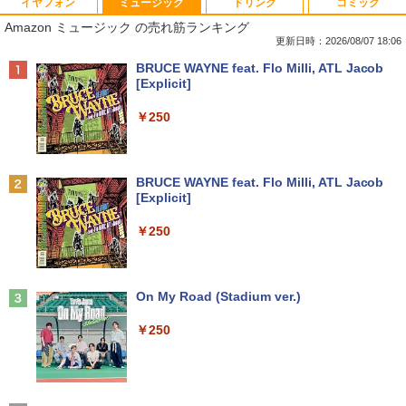
イヤフォン
ミュージック
ドリンク
コミック
Amazon(アマゾン) タブレットPC New F
PHILIPS/フィリップス 241V8/11 / 23.8型
なぜ、あの人のがんは消えたのか？
1
1
1
Amazon ミュージック の売れ筋ランキング
ire Max 11(2023年発売) グレー B0B2SD
ワイド 液晶ディスプレイ FullHD/HDMI
8BVX ［11型 /Wi-Fiモデル /ストレージ：
ケーブル標準添付【中古/送料無料】※沖
更新日時：2026/08/07 18:06
￥3,828
64GB］ B0B2SD8BVX [振込不可]
縄、離島を除く
Anker Soundcore P40i ブラック
BRUCE WAYNE feat. Flo Milli, ATL Jacob
[Explicit]
￥19,980
￥5,500
￥7,990
￥250
トランスフォーマーFANBOOK 2026
2
【新古品】2026年福袋 ノートパソコン
【良い】送料無料 TF: PHILIPS / フィ
2
2
Windows11 ノートPC 14インチノート
リップス 23.8型 ワイド HDMI 24インチ
￥2,500
Anker Soundcore P31i ブラック
BRUCE WAYNE feat. Flo Milli, ATL Jacob
パソコン 4GB 64GB パソコンOffice搭載
液晶モニター 243V7Q フルHD(1920x10
[Explicit]
薄型ノートPC インテルCeleron 第11世
80) スピーカー搭載 動作良品 中古
￥5,990
代 日本語キーボードデュアル USB3.0 WI
【3ケ月保証】
￥250
FI Bluetooth テレワーク応援 初心者向
け
￥6,480
機動警察パトレイバーシバシゲオ×ぴあ
3
￥21,800
（ぴあMOOK）
Anker Soundcore Liberty 5 ミッドナイトブ
On My Road (Stadium ver.)
ラック
￥1,925
モバイルモニター 15.6インチ InnoView
3
￥250
モバイルディスプレイ 自立型 1920*1080
￥14,990
【1500円OFFクーポン】【訳アリ】【W
FHD ポータブルモニター IPS液晶パネル
3
EBカメラ＋フルHD】ノートパソコン 中
薄型 軽量 持ち運び 壁掛けに対応 Switc
古パソコン 13.3インチ SSD256GB メモ
h/PS3/PS4/PS5/Xbox One/PC/スマホ/U
リ8GB Core i5-1135G7 第11世代 Micro
SBType-C/標準HDMI対応【選べる種
高校野球神奈川グラフ（2026） 第108回
4