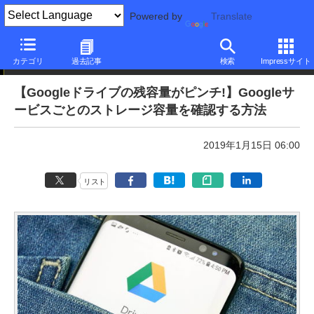
Powered by
Translate
本日のできるネット
カテゴリ
過去記事
検索
Impressサイト
【Googleドライブの残容量がピンチ!】Googleサ
ービスごとのストレージ容量を確認する方法
2019年1月15日 06:00
リスト