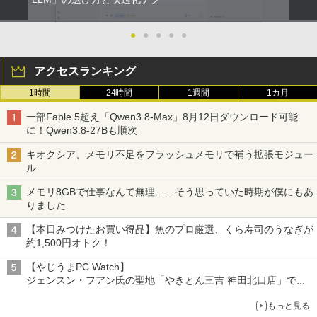
●
●
●
●
●
アクセスランキング
1時間
24時間
1週間
1カ月
一部Fable 5超え「Qwen3.8-Max」8月12日ダウンロード可能
に！Qwen3.8-27Bも順次
キオクシア、メモリ不足をフラッシュメモリで補う拡張モジュー
ル
メモリ8GBで仕事なんて無理……そう思っていた時期が僕にもあ
りました
【本日みつけたお買い得品】魚のプロ厳選、くら寿司のうなぎが
約1,500円オトク！
【やじうまPC Watch】
ジェンスン・フアン氏の聖地「やきとん三吉 神田北口店」で
「ご来店記念コース」を娘と堪能
もっと見る
～コース名を変更したのはNVIDIAに怒られたからではない