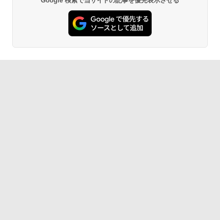
Google 検索で当サイトの記事を優先表示させる
BRUCE WAYNE feat. Flo Milli, ATL Jacob
【Amazon.co.jp限定】 い・ろ・は・す 2L P
薬屋のひとりごと 17巻 (デジタル版ビッグガ
Gen2 Type-20XJ フルHD / Windows11/
[Explicit]
ET ラベルレス ×8本
ンガンコミックス)
高性能 AMD Ryzen 5-5650u/ 16GB/ 爆
速NVMe式256GB-SSD/ カメラ/ 無線Wi-
Fi6/ Office付き/ Win11【中古ノートパソ
￥250
￥1,112
￥770
コン 中古パソコン 中古PC】税込送料無
料 あす楽対応 当日発送
￥34,990
BRUCE WAYNE feat. Flo Milli, ATL Jacob
by Amazon 天然水 ラベルレス 500ml ×24本
異世界居酒屋「のぶ」(22) (角川コミックス・
[Explicit]
富士山の天然水 バナジウム含有 水 ミネラル
エース)
ウォーター ペットボトル 静岡県産 500ミリリ
ットル (Smart Basic)
￥250
￥832
￥1,380
On My Road (Stadium ver.)
ONE PIECE モノクロ版 115 (ジャンプコミッ
クスDIGITAL)
by Amazon 炭酸水 ラベルレス 500ml ×24本
強炭酸水 ペットボトル 500ミリリットル (Sm
￥250
art Basic)
￥594
￥1,625
On My Road (Stadium ver.)
HUNTER×HUNTER モノクロ版 39 (ジャンプ
コミックスDIGITAL)
by Amazon 天然水ラベルレス 2L×9本
￥250
￥572
￥1,117