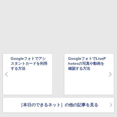
BUGS LIFE
スーパーの裏でヤニ吸うふたり 9巻 (デジタル
版ビッグガンガンコミックス)
コカ・コーラ やかんの麦茶 from 爽健美茶 ラ
ベルレス 650mlPET×24本
￥250
￥810
￥2,009
Googleフォトでアシ
GoogleフォトでLiveP
スタントカードを利用
hotosの写真や動画を
する方法
確認する方法
［本日のできるネット］の他の記事を見る