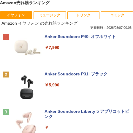
Amazon売れ筋ランキング
イヤフォン
ミュージック
ドリンク
コミック
【期間限定★新品無線マウス付】中古ノ
ポイント10倍 中古パソコン デスクトッ
アンダーニンジャ（18） 【電子書籍】[
1
1
1
Amazon イヤフォン の売れ筋ランキング
ートパソコン Windows11 Office2019搭
プパソコン Windows 11【Office付】
花沢健吾 ]
載 15.6型 テンキー付き Celeron 第8世代
【Windows 11 Pro 64Bit搭載】DELL O
更新日時：2026/08/07 00:06
Core i3 Core i5 メモリ4GB/16GB SSD1
ptiplexシリーズ Core i5搭載/4G/新品SS
￥792
Anker Soundcore P40i オフホワイト
28GB～1TB Webカメラ DVD 無線LAN
D 120GB/DVD-ROM/送料無料【オプショ
店長おまかせPC 初期設定済 送料無料
ン色々有】
￥7,990
【中古】
￥24,800
￥9,999
熱帯魚・水草大図鑑 定番種から新種まで
2
￥6,600
Anker Soundcore P31i ブラック
【エントリーでポイント100％還元のチ
2
往復送料込！パソコンレンタルハイスペ
ャンス】GMKtec ミニpc G3 Pro Intel C
2
￥5,990
ックモデルCore i7/16G/SSD/カメラ付き
ore i3 10110U 16GB DDR4 64GBまで増
（4週間延長）【Office2024セット】イ
設 512GB SSD M.2 2242 最大8TB Wind
ンストール済※この商品はレンタルで
ows11 Pro mini pc 4.1GHz WIFI6 BT5.
す。販売品ではありません。ご了承下さ
2 小型PC VESA対応 ミニパソコン 2画面
看護師・看護学生のためのレビューブッ
3
い。
高性能 みにpc nucbox 省エネ デスクト
ク 2027 [ 岡庭 豊 ]
ップPC
Anker Soundcore Liberty 5 アプリコットピ
ンク
￥14,300
￥6,930
￥66,248
￥-