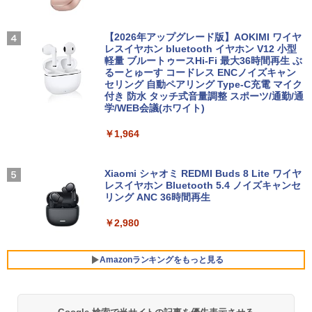
ノートパソコン14インチ 極軽量約965g
3
富士通 LIFEBOOK U748 高性能第7世代
[VETESA正規販売店]デスクトップパソ
これから俺は、後輩に抱かれます 6【電
3
4
Core i5-7300U カメラ内蔵 メモリ最大16
コン PC 一体型 新品 Windows11 27型 C
【2026年アップグレード版】AOKIMI ワイヤ
子限定かきおろし付】 【電子書籍】[ 佳
GB SSD1TB 薄い軽い FHD液晶 type-C
ore i7 第4世代 Office付き メモリ16GB
レスイヤホン bluetooth イヤホン V12 小型
門サエコ ]
WIFI Bluetooth 中古ノートパソコン Off
SSD512GB 初期設定済 ホワイト ブラッ
軽量 ブルートゥースHi-Fi 最大36時間再生 ぶ
ice付き 5GWIFI Bluetooth最新Microso
ク
るーとゅーす コードレス ENCノイズキャン
￥878
ftOffice2024可 Windows11
セリング 自動ペアリング Type-C充電 マイク
付き 防水 タッチ式音量調整 スポーツ/通勤/通
￥69,800
学/WEB会議(ホワイト)
￥16,500
あかね噺 23 【電子書籍】[ 末永裕樹 ]
5
￥1,964
GMKtec GMK-K8 PLUS-32/1T-W11Pro
4
￥572
【マラソンセール期間中ポイント5倍】中
(8845HS)
4
古ノートパソコン 第11世代 Core i5 メモ
Xiaomi シャオミ REDMI Buds 8 Lite ワイヤ
リ16GB M.2 SSD256GB 13.3インチ フ
レスイヤホン Bluetooth 5.4 ノイズキャンセ
￥124,800
ルHD ノングレア Webカメラ 無線LAN
リング ANC 36時間再生
Wi-Fi Bluetooth Windows11 東芝 dyna
book G83/HS 初期設定済 すぐ使える 90
￥2,980
日保証 送料無料
デスクトップPC Ryzen7 5700G メモリ1
5
￥29,980
6GB SSD1TB B550 グラボなし
Amazonランキングをもっと見る
￥148,700
13.3インチ 良品 Lenovo ThinkPad X13
5