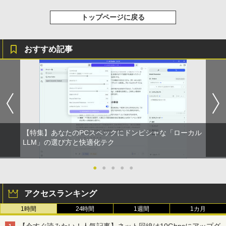
トップページに戻る
おすすめ記事
【特集】あなたのPCスペックにドンピシャな「ローカル
LLM」の選び方と快適化テク
●
●
●
●
●
アクセスランキング
1時間
24時間
1週間
1カ月