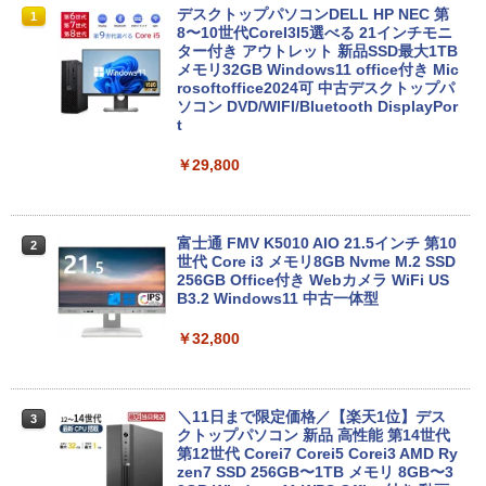
良品 フルHD 15.6インチ TOSHIBA dyna
デスクトップパソコンDELL HP NEC 第
1
1
book B65HU Windows11 卓越性能 第1
8〜10世代CoreI3I5選べる 21インチモニ
1世代Core i5-1135G7 16GB 爆速NVMe
ター付き アウトレット 新品SSD最大1TB
式512GB-SSD カメラ 無線Wi-Fi6 Office
メモリ32GB Windows11 office付き Mic
付き Win11【中古ノートパソコン 中古パ
rosoftoffice2024可 中古デスクトップパ
ソコン 中古PC】送料無料 あす楽対応 即
ソコン DVD/WIFI/Bluetooth DisplayPor
日発送（Windows10も対応可能 Win1
t
0）
￥29,800
￥37,389
富士通 FMV K5010 AIO 21.5インチ 第10
2
【13.3型 軽量化 薄型 】 ノートパソコン
世代 Core i3 メモリ8GB Nvme M.2 SSD
2
中古 パソコン ノートPC 13.3型 第十世代
256GB Office付き Webカメラ WiFi US
Core i5 NEC VersaPro VB-9 SSD256GB
B3.2 Windows11 中古一体型
メモリ8GB Windows11 オフィス付 WIF
I Bluetooth 無線 HDMI 中古pc 中古ノー
￥32,800
トパソコン
￥35,990
＼11日まで限定価格／【楽天1位】デス
3
クトップパソコン 新品 高性能 第14世代
第12世代 Corei7 Corei5 Corei3 AMD Ry
【★最大100%ポイント】【WEBカメラ
zen7 SSD 256GB〜1TB メモリ 8GB〜3
3