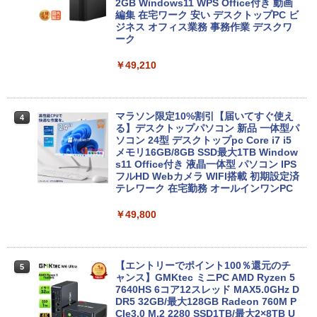
＆マウス】【内蔵テンキー】 第4世代 Co
2GB Windows11 WPS Office付き 動画
re i7/メモリ:16GB/SSD:512GB/15.6イン
編集 在宅ワーク 安い デスクトップPC ビ
チ/無線LAN/Wi-Fi/DVD/Office/中古パソ
ジネス オフィス業務 事務作業 デスクワ
コン 中古 パソコン 中古PC 中古ノートパ
ーク
ソコン Windows 11 Windows10 中古動
作良好品
￥49,210
￥38,999
マラソン限定10%割引【届いてすぐ使え
4
る】デスクトップパソコン 新品 一体型パ
【訳あり】【2023年発売モデル】 中古ノ
ソコン 24型 デスクトップpc Core i7 i5
4
ート 人気商品 東芝 TOSHIBA dynabook
メモリ16GB/8GB SSD最大1TB Window
G83シリーズ メモリ16GB NVMe SSD25
s11 Office付き 液晶一体型 パソコン IPS
6GB Windows11 Office2021 ダイナブ
フルHD Webカメラ WIFI搭載 初期設定済
ック オフィス付きノートパソコン 東芝パ
テレワーク 在宅勤務 オールインワンPC
ソコン 中古 第12世代Core i5 WiFi Bluet
ooth Webカメラ モバイルPC 顔認証
￥49,800
￥43,800
【エントリーでポイント100％還元のチ
5
ャンス】GMKtec ミニPC AMD Ryzen 5
【ランキング1位！】新品 ノートパソコ
7640HS 6コア12スレッド MAX5.0GHz D
5
ン VETESA Intel Celeron 6500Y メモリ
DR5 32GB/最大128GB Radeon 760M P
ー:8GB SSD:1TB最大 15.6インチ 15.6型
CIe3.0 M.2 2280 SSD1TB/最大2×8TB U