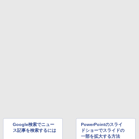
ラック
クスDIGITAL)
by Amazon 天然水ラベルレス 2L×9本
縄・離島以外送料無料】
￥250
￥14,990
￥594
￥1,117
￥30,030
【2026年アップグレード版】AOKIMI ワイヤ
On My Road (Stadium ver.)
HUNTER×HUNTER モノクロ版 39 (ジャンプ
オレンジページ 2026 10/17号増刊＜グレ
4
レスイヤホン bluetooth イヤホン V12 小型
コミックスDIGITAL)
by Amazon 炭酸水 ラベルレス 500ml ×24本
ー＞ [雑誌]
軽量 ブルートゥースHi-Fi 最大36時間再生 ぶ
強炭酸水 ペットボトル 500ミリリットル (Sm
￥250
るーとゅーす コードレス ENCノイズキャン
art Basic)
￥572
￥1,689
セリング 自動ペアリング Type-C充電 マイク
付き 防水 タッチ式音量調整 スポーツ/通勤/通
￥1,625
学/WEB会議(ホワイト)
On My Road (Stadium ver.)
スーパーの裏でヤニ吸うふたり 9巻 (デジタル
￥1,964
版ビッグガンガンコミックス)
コカ・コーラ やかんの麦茶 from 爽健美茶 ラ
【 限定生産・特典つき 】YUZURU2027
5
ベルレス 650mlPET×24本
￥250
羽生結弦カレンダー卓上版 [ 能登 直 ]
￥810
Xiaomi シャオミ REDMI Buds 8 Lite ワイヤ
￥2,009
￥2,750
レスイヤホン Bluetooth 5.4 ノイズキャンセ
リング ANC 36時間再生
￥3,480
Google検索でニュー
PowerPointのスライ
ス記事を検索するには
ドショーでスライドの
一部を拡大する方法