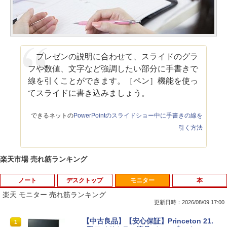
プレゼンの説明に合わせて、スライドのグラ
フや数値、文字など強調したい部分に手書きで
線を引くことができます。［ペン］機能を使っ
てスライドに書き込みましょう。
できるネットの
PowerPointのスライドショー中に手書きの線を
引く方法
楽天市場 売れ筋ランキング
ノート
デスクトップ
モニター
本
楽天 モニター 売れ筋ランキング
更新日時：2026/08/09 17:00
【今だけ】全品ポイント10倍 お買い物マ
「3500U/4300Uより速い」 NiPoGi ミニ
【中古良品】【安心保証】Princeton 21.
1
1
1