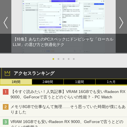
【特集】あなたのPCスペックにドンピシャな「ローカル
LLM」の選び方と快適化テク
●
●
●
●
●
アクセスランキング
1時間
24時間
1週間
1カ月
【今すぐ読みたい！人気記事】VRAM 16GBでも安いRadeon RX
9000、GeForceで言うとどのぐらいの性能？ - PC Watch
メモリ8GBで仕事なんて無理……そう思っていた時期が僕にもあ
りました
VRAM 16GBでも安いRadeon RX 9000、GeForceで言うとどの