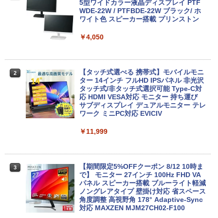
ラソン★8/4～8/11★中古パソコン ノー
pc Ryzen Embedded R2544初登場 8G
5型ワイドカラー液晶ディスプレイ PTF
トPC Lenovo ThinkPad E590 Core i3 8
B+256GB 4TB拡張可 mini pc Windows
WDE-22W / PTFBDE-22W ブラック/ ホ
145U メモリ8GB / 16GB / 32GB SSD M.
11 Pro 動作より高速 4K×3画面出力 ミニ
ワイト色 スピーカー搭載 プリンストン
2 PCIe256GB / 512GB / 1TB Windows1
パソコン HDMI2.0+DP1.4 静音性 小型pc
1 Pro 64bit【送料無料】【1年保証】
豊富な端子Type-C USB3.2 有線LAN WI
￥4,050
FI5/BT4.2 省電力 オフィス/学習向け P2
￥15,800
￥33,800
【タッチ式選べる 携帯式】モバイルモニ
2
ター 14インチ フルHD IPSパネル 非光沢
【マラソンセール期間中ポイント5倍】
タッチ式/非タッチ式選択可能 Type-C対
2
【OSなし】 中古ノートパソコン 第8世代
【全商品10%OFF+P5倍】Dell OptiPlex
応 HDMI VESA対応 モニター 持ち運び
2
Core i5 富士通 LIFEBOOK A579/B メモ
3070 Micro 第9世代 Core i5 Windows1
サブディスプレイ デュアルモニター テレ
リ8GB HDD500GB 15.6インチ HDMI テ
1 Pro メモリ 8GB/16GB SSD 256GB/51
ワーク ミニPC対応 EVICIV
ンキー DVD-ROM 初期設定済 すぐ使え
2GB USB無線LANアダプター付属 HDMI
る 7日保証 送料無料 2営業日以内に発送
DisplayPort WPS Office付き デスクト
￥11,999
ップパソコン ミニPC 中古パソコン 小型
コンパクト デスクトップPC
￥17,980
￥35,000
【期間限定5%OFFクーポン 8/12 10時ま
3
で】 モニター 27インチ 100Hz FHD VA
＼★最大2555円OFFクーポン★／【テン
パネル スピーカー搭載 ブルーライト軽減
3
キー搭載内蔵】中古ノートパソコン 東芝
ノングレアタイプ 壁掛け対応 省スペース
dynabook B55 シリーズ 15.6インチ Co
超得2,500円OFF&P2倍｜Windows11正
角度調整 高視野角 178° Adaptive-Sync
3
re i5 第6世代 メモリ8 GSSD128G Wind
式対応｜楽天1位｜最大180日保証｜CPU
対応 MAXZEN MJM27CH02-F100
ows11 DVDドライブ Bluetooth HDMI O
第8世代｜HP 中古デスクトップパソコン