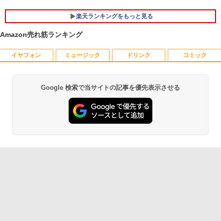
型 無線LAN office付き 2026 福袋 ギフト
56GB]：良品
楽天ランキングをもっと見る
￥29,800
￥65,980
Amazon売れ筋ランキング
イヤフォン
ミュージック
ドリンク
コミック
ちいかわ なんか小さくてかわいいやつ
1
（7）なんか飛び出ていろいろ貼れるフォ
トアルバム付き特装版 （講談社キャラク
ターズA） [ ナガノ ]
Google 検索で当サイトの記事を優先表示させる
Anker Soundcore P40i オフホワイト
BRUCE WAYNE feat. Flo Milli, ATL Jacob
【Amazon.co.jp限定】 い・ろ・は・す 2L P
薬屋のひとりごと 17巻 (デジタル版ビッグガ
[Explicit]
ET ラベルレス ×8本
ンガンコミックス)
￥3,630
￥7,990
￥250
￥1,112
￥770
100日後に英語がものになる1日10分 ネ
2
イティブ英語書き写し [ ブレット・リン
Anker Soundcore P31i ブラック
BRUCE WAYNE feat. Flo Milli, ATL Jacob
by Amazon 天然水 ラベルレス 500ml ×24本
異世界居酒屋「のぶ」(22) (角川コミックス・
ゼイ ]
[Explicit]
富士山の天然水 バナジウム含有 水 ミネラル
エース)
ウォーター ペットボトル 静岡県産 500ミリリ
￥5,990
￥1,980
ットル (Smart Basic)
￥250
￥832
￥1,380
楽譜 【取寄品】UN275 輸入 フラッシン
3
Anker Soundcore Liberty 5 ミッドナイトブ
見知らぬ糸
ONE PIECE モノクロ版 115 (ジャンプコミッ
グ・ウィンズ【メール便不可商品】【沖