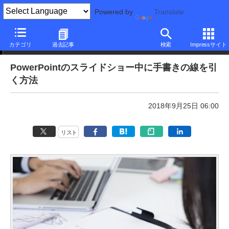
Powered by
Translate
本日のできるネット
カテゴリ
過去記事
検索
Impressサイト
PowerPointのスライドショー中に手書きの線を引
く方法
2018年9月25日 06:00
リスト