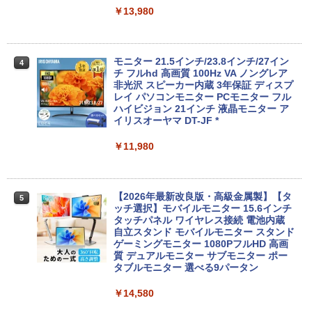
ffice付き 中古パソコン 中古ノートPC 整
Windows11 office付き｜メモリ8GB SS
￥13,980
備済み
D256GB HDD500GB｜ デスクトップ Mi
crosoft office 第8世代以降｜セット購入
可能｜デスクトップ 中古｜中古PC
￥14,555
モニター 21.5インチ/23.8インチ/27イン
4
￥34,800
チ フルhd 高画質 100Hz VA ノングレア
非光沢 スピーカー内蔵 3年保証 ディスプ
レビュー投稿 5年保証｜MS Office 2024
レイ パソコンモニター PCモニター フル
4
H&B 搭載｜中古 ノートパソコン Windo
ハイビジョン 21インチ 液晶モニター ア
ws11 Office付｜スペック Core i5 第7世
デスクトップパソコン Windows11 Offic
イリスオーヤマ DT-JF *
4
代 メモリ 8GB 大容量 HDD 500GB テン
e付き パソコン 新品｜インテル 第14世代
キー DVDドライブ搭載 CD DVD 再生可
Core i5-6500 i5 i7-14700F｜ SSD 256G
￥11,980
｜中古パソコン 中古ノートパソコン 中古
B～2TB｜メモリ 8～64GB DDR4/5｜ デ
PC オフィス搭載
スクトップPC 2年保証 激安 高性能 ゲー
ム 本体のみ PC 高スペッ 初期設定済み
￥19,800
【2026年最新改良版・高級金属製】【タ
5
￥45,700
ッチ選択】モバイルモニター 15.6インチ
タッチパネル ワイヤレス接続 電池内蔵
自立スタンド モバイルモニター スタンド
MS限定クーポンあり! 【Win11正式対
ゲーミングモニター 1080PフルHD 高画
5
応】Webカメラ&テンキー付き ノートパ
【中古】初心者も安心！おまかせゲーミ
質 デュアルモニター サブモニター ポー
5
ソコン 中古 パソコン メモリ 8GB 最大3
ングセット SILVER 中古デスクトップPC
タブルモニター 選べる9パータン
2GB 新品 SSD 256GB 高性能 第8世代 C
eスポーツ入門 Geforce GT1030搭載！
ore i5搭載 DVD 中古ノートパソコン Win
Win11 Office 24型液晶 ゲーミングキー
￥14,580
dows11 Pro 店長オススメ おまかせ 15.6
ボード・マウス[8世代 Corei5 8GB SSD2