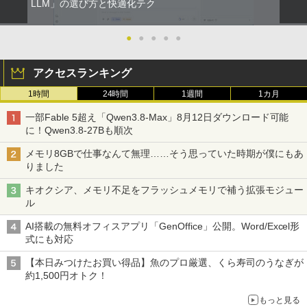
LLM」の選び方と快適化テク
●
●
●
●
●
アクセスランキング
1時間
24時間
1週間
1カ月
一部Fable 5超え「Qwen3.8-Max」8月12日ダウンロード可能
に！Qwen3.8-27Bも順次
メモリ8GBで仕事なんて無理……そう思っていた時期が僕にもあ
りました
キオクシア、メモリ不足をフラッシュメモリで補う拡張モジュー
ル
AI搭載の無料オフィスアプリ「GenOffice」公開。Word/Excel形
式にも対応
【本日みつけたお買い得品】魚のプロ厳選、くら寿司のうなぎが
約1,500円オトク！
もっと見る