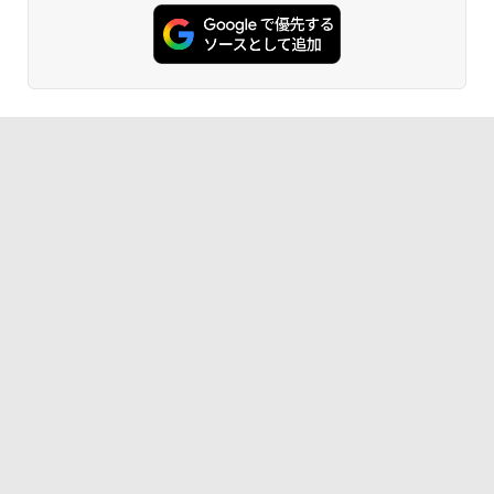
[Explicit]
ET ラベルレス ×8本
ンガンコミックス)
料無料
￥16,980
￥250
￥1,112
￥770
￥22,770
BRUCE WAYNE feat. Flo Milli, ATL Jacob
by Amazon 天然水 ラベルレス 500ml ×24本
異世界居酒屋「のぶ」(22) (角川コミックス・
[Explicit]
富士山の天然水 バナジウム含有 水 ミネラル
エース)
ウォーター ペットボトル 静岡県産 500ミリリ
ットル (Smart Basic)
￥250
￥832
￥1,380
On My Road (Stadium ver.)
ONE PIECE モノクロ版 115 (ジャンプコミッ
クスDIGITAL)
by Amazon 炭酸水 ラベルレス 500ml ×24本
強炭酸水 ペットボトル 500ミリリットル (Sm
￥250
art Basic)
￥594
￥1,625
On My Road (Stadium ver.)
HUNTER×HUNTER モノクロ版 39 (ジャンプ
コミックスDIGITAL)
by Amazon 天然水ラベルレス 2L×9本
￥250
￥572
￥1,117