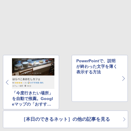
BUGS LIFE
スーパーの裏でヤニ吸うふたり 9巻 (デジタル
版ビッグガンガンコミックス)
コカ・コーラ やかんの麦茶 from 爽健美茶 ラ
ベルレス 650mlPET×24本
￥250
￥810
￥2,009
PowerPointで、説明
が終わった文字を薄く
表示する方法
「今度行きたい場所」
を自動で推薦。Googl
eマップの「おすす
め」機能を使おう
［本日のできるネット］の他の記事を見る