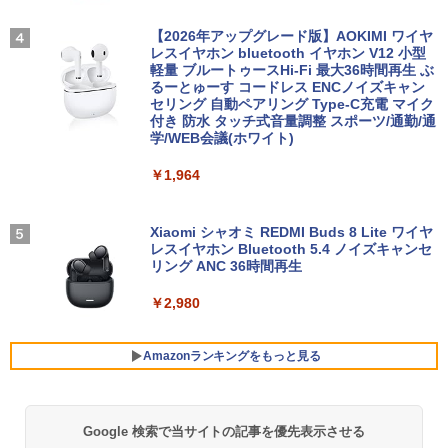
Core i3/i5 大容量 メモリー テンキ カメ
ター 14インチ フルHD IPSパネル 非光沢
ラ ドライブ 選択可 Bluetooth 型落ちモ
[VETESA正規販売店]デスクトップパソ
タッチ式/非タッチ式選択可能 Type-C対
追放された転生王子、『自動製作』スキ
3
4
デル ノートPC 有名メーカー
コン PC 一体型 新品 Windows11 27型 C
応 HDMI VESA対応 モニター 持ち運び
【2026年アップグレード版】AOKIMI ワイヤ
ルで領地を爆速で開拓し最強の村を作っ
ore i7 第4世代 Office付き メモリ16GB
サブディスプレイ デュアルモニター テレ
レスイヤホン bluetooth イヤホン V12 小型
てしまう〜最強クラフトスキルで始め
SSD512GB 初期設定済 ホワイト ブラッ
ワーク ミニPC対応 EVICIV
軽量 ブルートゥースHi-Fi 最大36時間再生 ぶ
￥13,800
る、楽々領地開拓スローライフ〜（8）
ク
るーとゅーす コードレス ENCノイズキャン
【電子書籍】[ 熊乃げん骨 ]
セリング 自動ペアリング Type-C充電 マイク
￥11,999
付き 防水 タッチ式音量調整 スポーツ/通勤/通
￥69,800
￥792
学/WEB会議(ホワイト)
タブレット/ノートパソコン 2in1PC 顔認
4
証対応Full HDカメラ＆指紋認証 Panaso
￥1,964
nic Let's note CF-XZ6 12.0型軽量 超高
Acer 27インチ フルHD 144Hz 1ms(VR
4
解像QHD(2160x1440) タッチパネル Cor
GMKtec GMK-K8 PLUS-32/1T-W11Pro
B) IPS 非光沢 sRGB 99% AMD FreeSyn
異世界ウォーキング（14） 【電子書籍】
4
5
e i5-7300U vPro メモリ8GB SSD256GB
(8845HS)
c ブラックブースト VRB対応 ブルーライ
[ あるくひと ]
Type-C HDMI Office Windows10 送料
ト低減 HDMI 1.4 DisplayPort v1.2 スピ
Xiaomi シャオミ REDMI Buds 8 Lite ワイヤ
無料 中古パソコン
ーカー・ヘッドホン端子 Acer Display
レスイヤホン Bluetooth 5.4 ノイズキャンセ
￥124,800
￥792
Widget 6軸カラー調整 VESAマウント対
リング ANC 36時間再生
応 Nitro ゲーミングモニター QG271P6b
￥19,800
mipx
￥2,980
￥16,600
デスクトップPC Ryzen7 5700G メモリ1
5
6GB SSD1TB B550 グラボなし
＼8月限定エントリーでP10倍／【中古】
Amazonランキングをもっと見る
5
ノートパソコン windows11 office付き
Lenovo レノボ ThinkPad L390 20NSS2
￥148,700
5A00 Core i5 8世代 メモリー8GB 高速S
5年間フル保証ディスプレイ 243B9/11 [2
5
SD256GB 整備済み品 pc win11 os 中古
3.8型ワイド液晶ディスプレイ 5年フル保
Google 検索で当サイトの記事を優先表示させる
BRUCE WAYNE feat. Flo Milli, ATL Jacob
【Amazon.co.jp限定】 い・ろ・は・す 2L P
薬屋のひとりごと 17巻 (デジタル版ビッグガ
パソコン すぐ使える オフィス付きPC 送
証(USB-C)]