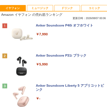
イヤフォン
ミュージック
ドリンク
コミック
iiyama / ノートPC ゲーミングPC / Note
ポイント10倍 中古パソコン デスクトッ
＼500円OFFクーポンあり！／ モバイル
はなコミ！ ～となりにアイドル～ [ 大
1
1
1
1
Amazon イヤフォン の売れ筋ランキング
book Clevo W350SS_370SS / 第4世代C
プパソコン Windows 11【Office付】
モニター 15.6インチ 1080PフルHD ディ
場 花菜 ]
ore i7 / グラフィックボード NVIDIA Cor
【Windows 11 Pro 64Bit搭載】DELL O
スプレイ VESA対応 コスパ デュアルモニ
更新日時：2026/08/07 00:06
poration GM107M [GeForce GTX 860
ptiplexシリーズ Core i5搭載/4G/新品SS
ター サブモニター ゲーミングモニター
￥1,760
Anker Soundcore P40i オフホワイト
M] 2GB / 光学ドライブ CDDVDW SN-20
D 120GB/DVD-ROM/送料無料【オプショ
ポータブルモニター 外付けモニター リモ
8FB / メモリ 8GB【中古品】
ン色々有】
ートワーク IPS mini pc ミニPC 多デバ
￥7,990
イス対応 ブラック
￥11,000
￥24,800
￥9,480
捕食 欲望をカネに変えるトクリュウ型
2
犯罪集団「ナチュラル」の闇 [ 清水 將裕
]
Anker Soundcore P31i ブラック
Panasonic CF-SV8RDAVS Core i5 836
【エントリーでポイント100％還元のチ
2
2
5U 1.6GHz/8GB/256GB(SSD)/Multi/12.1
ャンス】GMKtec ミニpc G3 Pro Intel C
モニター 23.8インチ 1920×1080 FHD解
￥1,870
2
￥5,990
W/WUXGA(1920x1200)/Win11 パーム変
ore i3 10110U 16GB DDR4 64GBまで増
像度 100Hzリフレッシュレート PCモニ
色あり【中古】【20260729】
設 512GB SSD M.2 2242 最大8TB Wind
ター 薄型 サブモニター 在宅勤務 VESA
ows11 Pro mini pc 4.1GHz WIFI6 BT5.
対応 HDMI VGA パソコンモニター チル
2 小型PC VESA対応 ミニパソコン 2画面
トpc/switch/ps4/ps5/xbox
￥13,300
異世界魔王と召喚少女の奴隷魔術（30）
3
高性能 みにpc nucbox 省エネ デスクト
【電子書籍】[ 福田直叶 ]
ップPC
Anker Soundcore Liberty 5 アプリコットピ
￥11,980
ンク
￥792
￥66,248
中古ノートパソコン 中古PC Windows11
3
￥-
Microsoft Office2024 SSD搭載 初期設
定済み 店長おまかせ 第7世代～第11世代
【タッチ式選べる 携帯式】モバイルモニ
3