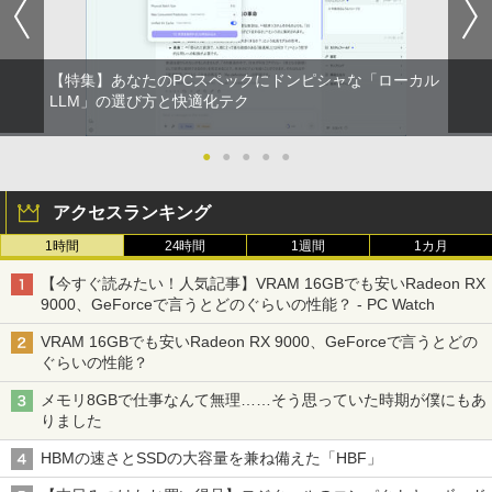
【特集】あなたのPCスペックにドンピシャな「ローカル
LLM」の選び方と快適化テク
●
●
●
●
●
アクセスランキング
1時間
24時間
1週間
1カ月
【今すぐ読みたい！人気記事】VRAM 16GBでも安いRadeon RX
9000、GeForceで言うとどのぐらいの性能？ - PC Watch
VRAM 16GBでも安いRadeon RX 9000、GeForceで言うとどの
ぐらいの性能？
メモリ8GBで仕事なんて無理……そう思っていた時期が僕にもあ
りました
HBMの速さとSSDの大容量を兼ね備えた「HBF」