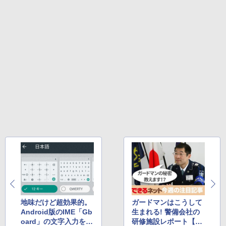
On My Road (Stadium ver.)
HUNTER×HUNTER モノクロ版 39 (ジャンプ
コミックスDIGITAL)
by Amazon 炭酸水 ラベルレス 500ml ×24本
強炭酸水 ペットボトル 500ミリリットル (Sm
￥250
art Basic)
【2026年アップグレード版】AOKIMI ワイヤ
￥572
レスイヤホン bluetooth イヤホン V12 小型
軽量 ブルートゥースHi-Fi 最大36時間再生 ぶ
￥1,625
るーとゅーす コードレス ENCノイズキャン
セリング 自動ペアリング Type-C充電 マイク
On My Road (Stadium ver.)
スーパーの裏でヤニ吸うふたり 9巻 (デジタル
付き 防水 タッチ式音量調整 スポーツ/通勤/通
版ビッグガンガンコミックス)
【Amazon.co.jp限定】 伊藤園 磨かれて、澄
学/WEB会議(ホワイト)
みきった日本の水 2L 8本 ラベルレス [ ケース
￥250
] [ 水 ] [ ペットボトル ] [ 箱買い ] [ ストック
￥810
￥1,964
] [ 水分補給 ]
￥998
Xiaomi シャオミ REDMI Buds 8 Lite ワイヤ
レスイヤホン Bluetooth 5.4 ノイズキャンセ
リング ANC 36時間再生
￥3,480
地味だけど超効果的。
ガードマンはこうして
Android版のIME「Gb
生まれる! 警備会社の
oard」の文字入力を快
研修施設レポート【20