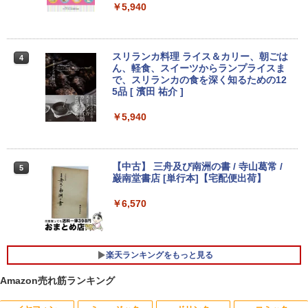
￥5,940
中古 マイクロソフト Surface Pro 7 Cor
3
e i5 1035G4 第10世代 メモリ8GB SSD1
28GB 12インチ Windows11 Home 無線
LAN Wi-Fi WEBカメラ Type-C 1866 1年
スリランカ料理 ライス＆カリー、朝ごは
4
保証 レビュー特典:セキュリティソフト
ん、軽食、スイーツからランプライスま
Bランク ノートパソコン 中古ノートパソ
で、スリランカの食を深く知るための12
コン 中古PC
5品 [ 濱田 祐介 ]
￥26,800
￥5,940
【新品】【楽天1位！】ノートパソコン
4
【中古】 三舟及び南洲の書 / 寺山葛常 /
5
新品第13世代CPU搭載ノートPC Office
巌南堂書店 [単行本]【宅配便出荷】
付きノートパソコン 初心者向け Window
s11 初期設定済 Webカメラ zoom 日本語
￥6,570
キーボード 14.1型 Intel Celeron メモリ
8GB SSD1TB(最大) 大容量バッテリービ
ジネス 大学生 プレゼント 学生向け
楽天ランキングをもっと見る
￥29,800
Amazon売れ筋ランキング