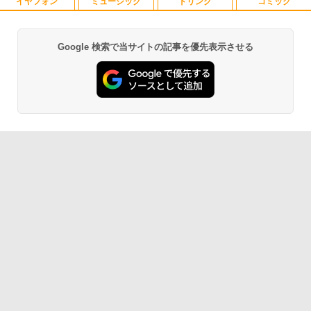
【最新Office2024】ノートパソコン 中古
イヤフォン
ミュージック
ドリンク
コミック
5
Core i5 第10世代 Office付き NEC 15.6
インチ メモリ16GB 新品SSD1TB DVDド
ライブ WEBカメラ テンキー windows11
Google 検索で当サイトの記事を優先表示させる
搭載 NEC中古ノートパソコン 安心保証
Anker Soundcore P42i (Bluetooth 6.1)【完
BRUCE WAYNE feat. Flo Milli, ATL Jacob
by Amazon 天然水 ラベルレス 500ml ×24本
薬屋のひとりごと 17巻 (デジタル版ビッグガ
初期設定済み VKT16X5 VRL21F7
全ワイヤレスイヤホン/ウルトラノイズキャン
[Explicit]
富士山の天然水 バナジウム含有 水 ミネラル
ンガンコミックス)
セリング 3.5 / マルチポイント接続 / 最大40時
ウォーター ペットボトル 静岡県産 500ミリリ
￥27,800
間再生 / コンパクト形状/持ち運びに便利 / IP5
ットル (Smart Basic)
￥250
￥770
5 防塵防水位規格/PSE技術基準適合】パープ
ル
￥1,380
￥9,990
BRUCE WAYNE feat. Flo Milli, ATL Jacob
異世界居酒屋「のぶ」(22) (角川コミックス・
[Explicit]
エース)
【Amazon.co.jp限定】 い・ろ・は・す 2L P
ET ラベルレス ×8本
Anker Soundcore P31i ピンク
￥250
￥832
￥1,112
￥5,990
見知らぬ糸
ONE PIECE モノクロ版 115 (ジャンプコミッ
クスDIGITAL)
by Amazon 天然水ラベルレス 2L×9本
￥250
Anker Soundcore Liberty 5 ディープブルー
￥594
￥1,117
￥14,990