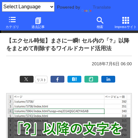
Powered by
Translate
本日のできるネット
カテゴリ
過去記事
検索
Impressサイト
【エクセル時短】まさに一瞬! セル内の「?」以降
をまとめて削除するワイルドカード活用法
2018年7月6日 06:00
リスト