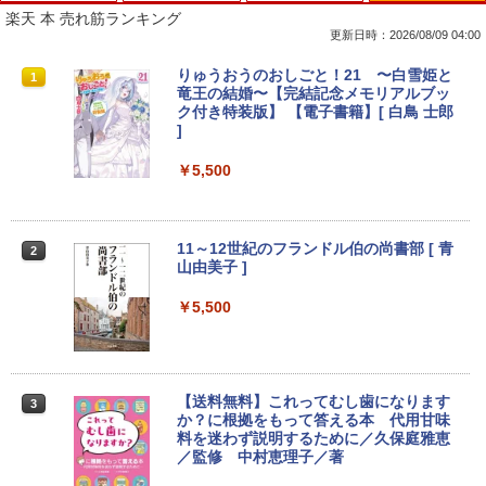
楽天 本 売れ筋ランキング
更新日時：2026/08/09 04:00
【期間限定 ポイント10倍】Lenovo Idea
りゅうおうのおしごと！21 〜白雪姫と
1
1
Pad D330 10.1型 2-in-1 タブレットPC／
竜王の結婚〜【完結記念メモリアルブッ
着脱式キーボード（intel 第九世代Celero
ク付き特装版】 【電子書籍】[ 白鳥 士郎
n N4000/4GB/64GB eMMC/HD IPS液晶
]
Type-C データ/充電可）/microSD対応
（最大128GB）/Windows 11 Pro／Dolb
￥5,500
y Audio）【整備済み中古品】
￥13,800
11～12世紀のフランドル伯の尚書部 [ 青
2
山由美子 ]
【マラソンP5倍/10%オフクーポン】中古
￥5,500
2
ノートパソコン Dell Latitude 7200 2in
1 第8世代 Core i5 メモリ8GB SSD128G
B 12.3インチタッチパネルフルHD Wind
ows11 Pro カメラ Bluetooth Wi-Fi 送料
無料 保証付き
【送料無料】これってむし歯になります
3
か？に根拠をもって答える本 代用甘味
￥16,900
料を迷わず説明するために／久保庭雅恵
／監修 中村恵理子／著