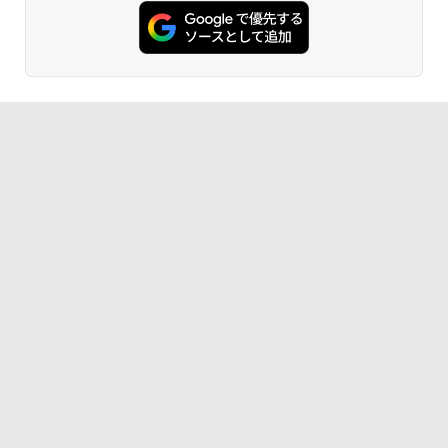
ンガンコミックス)
｜中古パソコン 中古ノートパソコン 中古
ング AMD Ryzen5 7430U ミニpc 新版小
液晶モニター 23.8型 Dell ディスプレイ
5
PC オフィス搭載
型ゲーミングpc 最大4.3GHz 6C12T DD
Pro 24 純正モニター VESA 対応 リフレ
￥770
R4 16GB 512GB SSD ミニpc mini pc 4
ッシュレート 100Hz HDMI DisplayPort
K@60Hz 3画面同時出力 小型pc 静音 高
VGA モニター 液晶 液晶モニター 液晶デ
￥19,800
速 WiFi 6 BT5.2 USB3.2×6/HDMI2.0/Ty
ィスプレイ フルHD IPS デル E2425HM 2
pe-C Win11Pro
3.8インチ パソコンモニター 新品
異世界居酒屋「のぶ」(22) (角川コミックス・
￥79,980
￥13,999
エース)
￥832
ONE PIECE モノクロ版 115 (ジャンプコミッ
クスDIGITAL)
￥594
HUNTER×HUNTER モノクロ版 39 (ジャンプ
コミックスDIGITAL)
￥572