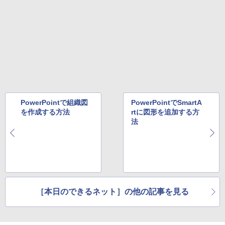
スーパーの裏でヤニ吸うふたり 9巻 (デジタル
版ビッグガンガンコミックス)
￥810
PowerPointで組織図
PowerPointでSmartA
を作成する方法
rtに図形を追加する方
法
［本日のできるネット］の他の記事を見る