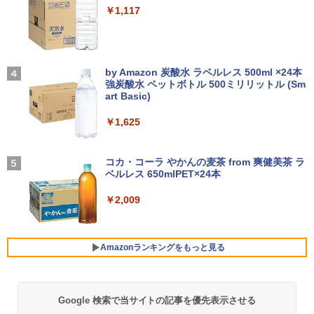
3
￥14,990
￥1,117
ャンス】GMKtec M8 ミニPC【AMD Ryz
【★最大100%ポイント】Windows XP
en 5 PRO 6650H 16GB 512GB】4.5GH
【楽天1位!1,600円OFFクーポン 8/4 20:
3
3
おまかせ 高性能 Core i5 高速 SSD128G
z 6コア 12スレッド OCuLink Windows
00-8/11 01:59】Xiaomi Monitor A24i 20
B メモリ4GB 15.6インチ 大画面 DVDド
11 Pro LPDDR5 6400MT/s 16T増設 3画
26 ディスプレイ 1080P 23.8インチ 144
コミック版はだしのゲン（全10巻セッ
4
ライブ 無線LAN 新品マウス付き Office
面2.5GbpsLAN Bluetooth5.2 WiFi HD
Hzリフレッシュレート sRGB99% 1670
【2026年アップグレード版】AOKIMI ワイヤ
On My Road (Stadium ver.)
ト）
追加可 中古PC ノートパソコン 安心保証
MI 省エネ ゲーミングpc みにpc minipc
万色 300nits ΔE＜1 低ブルーライト 大
レスイヤホン bluetooth イヤホン V12 小型
by Amazon 炭酸水 ラベルレス 500ml ×24本
8K コンパクト
画面 TÜV認証 目にやさしい 調整可能な
軽量 ブルートゥースHi-Fi 最大36時間再生 ぶ
強炭酸水 ペットボトル 500ミリリットル (Sm
￥250
￥8,800
スタンド VESA
るーとゅーす コードレス ENCノイズキャン
art Basic)
￥15,800
セリング 自動ペアリング Type-C充電 マイク
￥78,248
付き 防水 タッチ式音量調整 スポーツ/通勤/通
￥12,580
￥1,625
学/WEB会議 6.0(オフホワイト)
魔王城の料理番 〜コワモテ魔族ばかりだ
5
【中古】DELL Inspiron 15 3000(3580)
BUGS LIFE
けど、ホワイトな職場です〜 6巻 【電
4
￥2,599
【Celeron4205U 4G 1T(HDD) WiFi 15L
【ポイント10倍】美品 HP 400 G6 SF 9
子書籍】[ ワイエム系 ]
コカ・コーラ やかんの麦茶 from 爽健美茶 ラ
4
CD(1366x768)】【千葉】保証期間1ヶ月
世代 Core i5 9500 メモリ8GB 16GB 32
＼メーカー5年保証／【最短即日発送】
ベルレス 650mlPET×24本
4
￥250
【ランクA】
GB 新品M.2SSD256GB 512GB office付
【新品】モニター 21.5インチモニター デ
￥792
き デスクトップパソコン 中古パソコン P
ィスプレイ PCモニター ASUS 液晶ディ
Xiaomi シャオミ REDMI Buds 8 Lite ワイヤ
￥2,009
C Windows11 pro Win11 3画面 PC 800
スプレイ VP229HFZ 22型 1920×1080 応
レスイヤホン Bluetooth 5.4 ノイズキャンセ
￥15,980
600 G5 G4 モニタ セット オフィス 2024
答速度1ms リフレッシュレート100Hz IP
リング ANC 36時間再生
搭載 選択可 8世代 10世代 DELL 1311a
Sパネル 液晶モニター 5年保証付き 動画
閲覧 仕事 在宅 楽天ランキング4冠
￥3,480
Amazonランキングをもっと見る
￥36,740
レビュー投稿 5年保証｜MS Office 2024
5
￥12,800
H&B 搭載｜中古 ノートパソコン Windo
ws11 Office付｜スペック Core i5 第7世
代 メモリ 8GB 大容量 HDD 500GB テン
Google 検索で当サイトの記事を優先表示させる
薬屋のひとりごと 17巻 (デジタル版ビッグガ
キー DVDドライブ搭載 CD DVD 再生可
【正規永久版Office付き】ミニpc ゲーミ
5