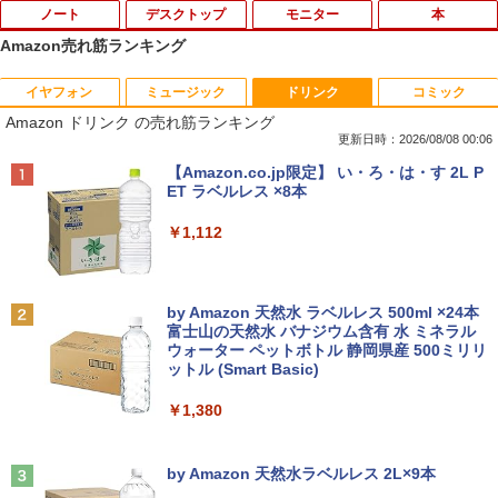
ノート
デスクトップ
モニター
本
Amazon売れ筋ランキング
イヤフォン
ミュージック
ドリンク
コミック
【★最大100%ポイント】【大特価!訳あ
【期間限定10％OFF】【12GB+256G
DELL デル E2318H LED液晶モニター 23
ブラッククローバー 38 【電子書籍】[ 田
1
1
1
1
Amazon ドリンク の売れ筋ランキング
り!】富士通 LIFEBOOK A576/第6世代 C
B】 【楽天1位連続受賞】NIPOGI mini p
インチワイド ブラック 1920×1080 （フ
畠裕基 ]
ore i3/メモリ:4GB/SSD:128GB/15.6型液
c Intel N5030動作より安定 4C/4T 最大3.
ルHD）IPSパネル LEDバックライト付 非
更新日時：2026/08/08 00:06
晶/USB 3.0/VGA/HDMI/DVD/Office/中古
1GHz Win11 Pro SSD ミニパソコン US
光沢 ノングレア 液晶ディスプレイ ディ
￥594
Anker Soundcore P40i オフホワイト
BRUCE WAYNE feat. Flo Milli, ATL Jacob
【Amazon.co.jp限定】 い・ろ・は・す 2L P
パソコン ノートパソコン Windows11 W
B3.2×4 3画面 4K 高速2.4G/5GWi-Fi BT
スプレイポート VGA VESA準拠【中古】
[Explicit]
ET ラベルレス ×8本
indows10
4.2 ミニPC ミニパソコン minipc
￥7,990
￥4,980
￥250
￥1,112
￥8,999
￥39,980
キングダム 80 （ヤングジャンプコミッ
2
クス） [ 原 泰久 ]
【期間限定10%OFFクーポン 8/12 10時
2
Anker Soundcore P31i ホワイト
BRUCE WAYNE feat. Flo Milli, ATL Jacob
by Amazon 天然水 ラベルレス 500ml ×24本
【中古】 店長セレクト おまかせA4ノー
DELL/デル OPTIPLEX 7090 SFF【第11
まで】 モニター 21.5型 液晶ディスプレ
￥770
2
2
[Explicit]
富士山の天然水 バナジウム含有 水 ミネラル
トパソコン Windows10 お気軽ノートPC
世代 Core i7-11700/メモリ16GB/M.2 SS
イ ベゼル ディスプレイ 液晶モニター PC
ウォーター ペットボトル 静岡県産 500ミリリ
￥5,990
SSD120GB以上 メモリ4GB Celeron搭
D 256GB/Win11Pro/無線LAN/DVD-RW/
モニター 壁掛け フリッカーレス FreeSy
ットル (Smart Basic)
￥250
載 液晶15インチ 中古ノートパソコン DV
DP】中古/送料無料 ※沖縄、離島を除く
nc 21.5インチ 角度調節 FullHD ブルー
Dドライブ(内蔵or外付) WPS Office付き
ライトカット VAパネル VESAフル FHD
￥1,380
中古パソコン
ノングレア MAXZEN JM22CH02
￥54,000
【いたわりセット付き】1年をおいしくす
3
こやかに過ごす養生手帳2027 （インプレ
Anker Soundcore Liberty 5 ミッドナイトブ
On My Road (Stadium ver.)
￥11,800
￥9,480
ス手帳2027） [ 久保奈穂実 ]
ラック
by Amazon 天然水ラベルレス 2L×9本
￥250
￥3,080
【エントリーでポイント100％還元のチ