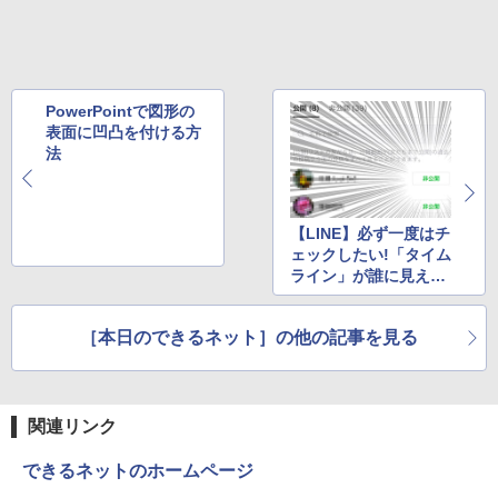
Xiaomi シャオミ REDMI Buds 8 Lite ワイヤ
￥2,009
レスイヤホン Bluetooth 5.4 ノイズキャンセ
リング ANC 36時間再生
￥3,480
PowerPointで図形の
表面に凹凸を付ける方
法
【LINE】必ず一度はチ
ェックしたい!「タイム
ライン」が誰に見えて
いるのかを確認する方
法
［本日のできるネット］の他の記事を見る
関連リンク
できるネットのホームページ