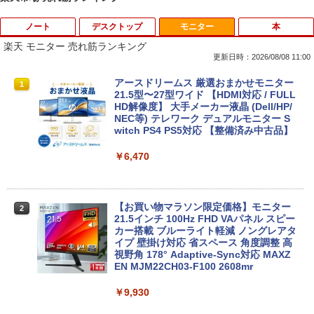
ノート
デスクトップ
モニター
本
楽天 モニター 売れ筋ランキング
更新日時：2026/08/08 11:00
【ノートPC用】【あんしん3ヶ月に延長
ポイント10倍 中古パソコン デスクトッ
アースドリームス 厳選おまかせモニター
1
1
1
保証】通常付属している30日の保証期間
プ Windows10【Windows 10 Pro 64Bit
21.5型〜27型ワイド 【HDMI対応 / FULL
が3ヶ月に延長されます。【単品購入・併
搭載】富士通 ESPRIMO D583シリーズ等
HD解像度】 大手メーカー液晶 (Dell/HP/
用不可※レビューキャンペーンは除く /
Celeron G1840 2.8G/4G/250GB/DVD-R
NEC等) テレワーク デュアルモニター S
ノートパソコン専用】
OM
witch PS4 PS5対応 【整備済み中古品】
￥1,000
￥9,980
￥6,470
おまかせ 中古ノートパソコン Windows
【中古】【箱付】 APPLE Mac mini A13
【お買い物マラソン限定価格】モニター
2
2
2
11 A4サイズ 15型以上 メーカー 富士通 N
47 (Late 2014) 【 macOS Monterey 12.
21.5インチ 100Hz FHD VAパネル スピー
EC 等 CPU Intel Cel 第6世代 メモリ4GB
7.6 / i7(3GHz) / メモリ:16GB / HDD:1.1
カー搭載 ブルーライト軽減 ノングレアタ
SSD128GB 無線LAN WPS office2搭載
2TB 】 【 中古 ビジネスホン パソコン
イプ 壁掛け対応 省スペース 角度調整 高
HDMI対応 送料無料 訳あり品
業務用 電話機 本体】
視野角 178° Adaptive-Sync対応 MAXZ
EN MJM22CH03-F100 2608mr
￥7,980
￥24,200
￥9,930