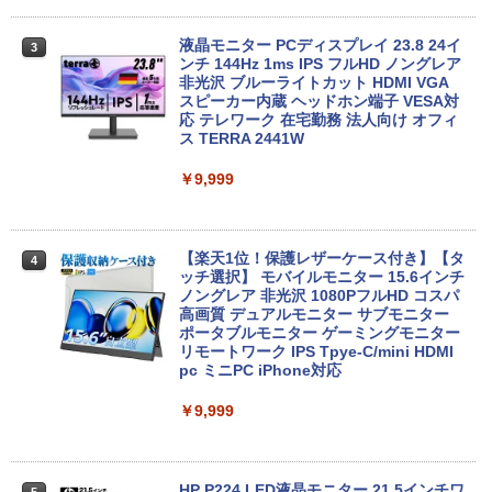
【期間限定破格金額！】新生活 新古品 W
HP ProDesk 400 G6 DM 【Core i5 1050
3
3
in11搭載 パソコンノートパソコンoffice
0T/メモリ16GB(DDR4)/SSD256GB(M.2
液晶モニター PCディスプレイ 23.8 24イ
3
付き 初心者向けノートPC 初期設定済 1
NVMe)/Win11Pro-64bit】【中古/送料無
ンチ 144Hz 1ms IPS フルHD ノングレア
5.6型 インテル高速CPU ランダムで発送
料】※沖縄・離島を除く
非光沢 ブルーライトカット HDMI VGA
メモリ4GB～ 高速SSD1TB 最大 フルHD
スピーカー内蔵 ヘッドホン端子 VESA対
Webカメラ zoom 軽量薄型 無線 型番更
応 テレワーク 在宅勤務 法人向け オフィ
￥32,980
新で在庫処分
ス TERRA 2441W
￥9,980
￥9,999
【期間限定P15倍+最大10%OFFクーポ
4
ン】 【3年保証】HP PRODESK 400 G5
DM [新品SSD] SSD256GB メモリ8GB C
中古ノートパソコン Core i3/i5選択可 Wi
ore i5 Windows 11 Pro 中古 アウトレッ
【楽天1位！保護レザーケース付き】【タ
4
4
ndows11 Pro WPS Office 2024付き メ
ト 返品 送料無料 中古デスクトップパソ
ッチ選択】 モバイルモニター 15.6インチ
モリ8GB SSD1TB 15.6型 テンキー ビジ
コン 中古パソコン デスクトップパソコン
ノングレア 非光沢 1080PフルHD コスパ
ネス 在宅勤務 学生向け 福袋2026
デスクトップ PC ミニPC OFFICE付き
高画質 デュアルモニター サブモニター
ポータブルモニター ゲーミングモニター
リモートワーク IPS Tpye-C/mini HDMI
￥11,900
￥37,400
pc ミニPC iPhone対応
￥9,999
【★最大100%ポイント】【大特価!訳あ
新品 VETESA 一体型デスクトップパソコ
5
5
り!】【タッチパネル×Webカメラ】Pana
ン 24型フルHD液晶 Windows11 Office
sonic Let's note CF-XZ6/第7世代 Core
付き 第3世代 Core i7 メモリ16GB SSD5
i5/メモリ:8GB/SSD:128GB/12型液晶/Wi
12GB USB3.0 初期設定済み キーボー
HP P224 LED液晶モニター 21.5インチワ