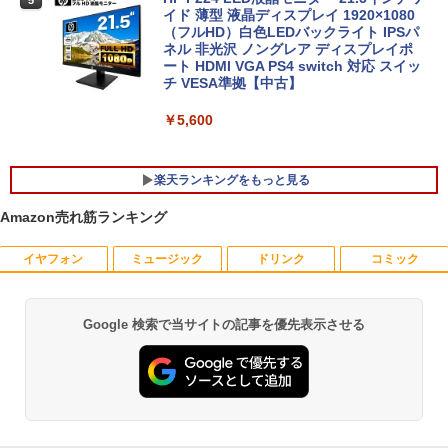
5
fi/Bluetooth/Office/USB-C/HDMI/中古パ
ド・マウス付属
イド 薄型 液晶ディスプレイ 1920×1080
ソコン ノートパソコン モバイルパソコン
（フルHD）白色LEDバックライト IPSパ
Windows11 Windows10
ネル 非光沢 ノングレア ディスプレイポ
￥59,800
ート HDMI VGA PS4 switch 対応 スイッ
チ VESA準拠【中古】
￥11,999
￥5,600
楽天ランキングをもっと見る
Amazon売れ筋ランキング
イヤフォン
ミュージック
ドリンク
コミック
はだしのゲン（全7巻セット） （中公文
1
庫コミック版） [ 中沢啓治 ]
￥5,852
Google 検索で当サイトの記事を優先表示させる
Anker Soundcore P40i オフホワイト
BRUCE WAYNE feat. Flo Milli, ATL Jacob
by Amazon 天然水 ラベルレス 500ml ×24本
薬屋のひとりごと 17巻 (デジタル版ビッグガ
[Explicit]
富士山の天然水 バナジウム含有 水 ミネラル
ンガンコミックス)
ウォーター ペットボトル 静岡県産 500ミリリ
￥7,990
ットル (Smart Basic)
￥250
￥770
【中古】ギリシャ語辞典/大学書林/古川晴
2
￥1,380
風（単行本）